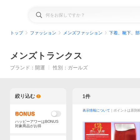
トップ
ファッション
メンズファッション
下着、靴下、部
メンズトランクス
ブランド
：
開運
性別
：
ガールズ
絞り込む
1
件
2
表示情報について
｜ポイントは原則
ハッピーアワーはBONUS
対象商品がお得