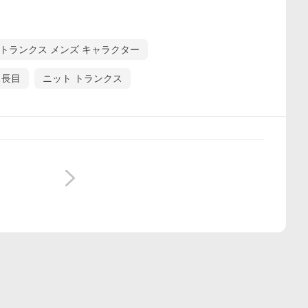
トランクス メンズ キャラクター
ス長目
ニット トランクス