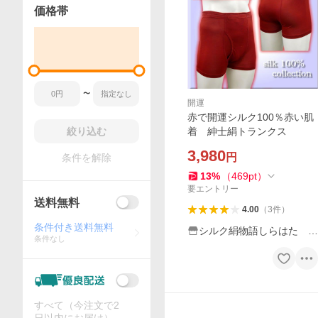
価格帯
〜
開運
赤で開運シルク100％赤い肌
絞り込む
着 紳士絹トランクス
3,980
円
条件を解除
13
%
（
469
pt
）
要エントリー
送料無料
4.00
（
3
件
）
条件付き送料無料
シルク絹物語しらはた Y
条件なし
ahoo!店
すべて（今注文で2