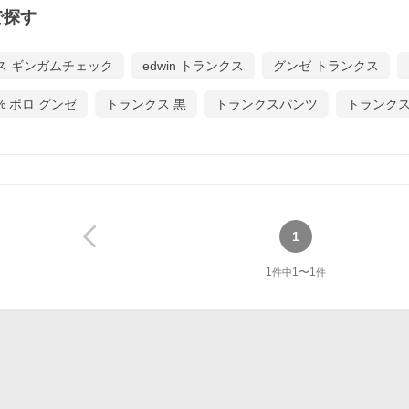
で探す
ス ギンガムチェック
edwin トランクス
グンゼ トランクス
% ポロ グンゼ
トランクス 黒
トランクスパンツ
トランク
1
1
1
〜
1
件中
件