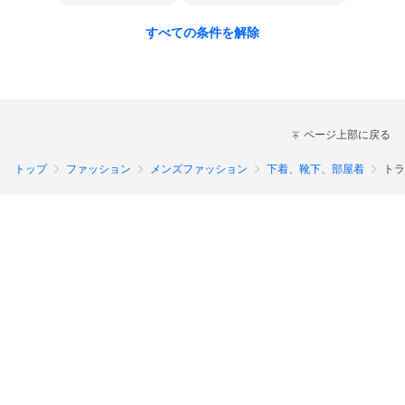
すべての条件を解除
ページ上部に戻る
トップ
ファッション
メンズファッション
下着、靴下、部屋着
トラ