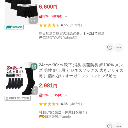
6,600
円
8
%
（
483
pt
）
4.55
（
219
件
）
即日配送ご指定の場合のみ、1〜2日で発送
ZOZOTOWN Yahoo!店
24cm〜30cm 靴下 消臭 抗菌防臭 綿100% メン
ズ 男性 紳士用 ビジネスソックス 大きいサイズ
薄手 蒸れない オーガニックコットン 5足セッ
ト
2,981
円
5
%
（
135
pt
）
4.35
（
487
件
）
4日以内に発送（休業日を除く）
日本製靴下apple