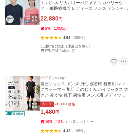
ト バクネ リカバリーパジャマ リカバリーウエ
ア 一般医療機器 レディース メンズ テンシャル
爆買
22,880
円
5
%
（
1,050
pt
）
4.64
（
358
件
）
3日以内に発送（休業日を除く）
TENTIAL Yahoo!店
MKY Company
着圧ソックス メンズ 男性 寝る時 昼夜用 レッ
グウォーマー 加圧 足のむくみ ハイソックス 大
きい 冷え性 靴下 男性用 メンズ用 メディウォ
ーク
おトク
50
%OFF価格
1,480
円
10
%
（
134
pt
）
要エントリー
4.32
（
195
件
）