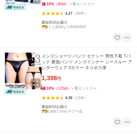
10
%
（
80
pt
）
要エントリー
4.27
（
30
件
）
最短8/10お届け
ミニ財布ならRADIANT
メンズショーツ パンツ セクシー 男性下着 Tバ
ック 勝負パンツ メンズインナー シースルー ア
ンダーウェア 3カラー ネコポス便
1,398
円
10
%
（
125
pt
）
要エントリー
4.38
（
13
件
）
最短8/10お届け
Lady Cross ヤフー店