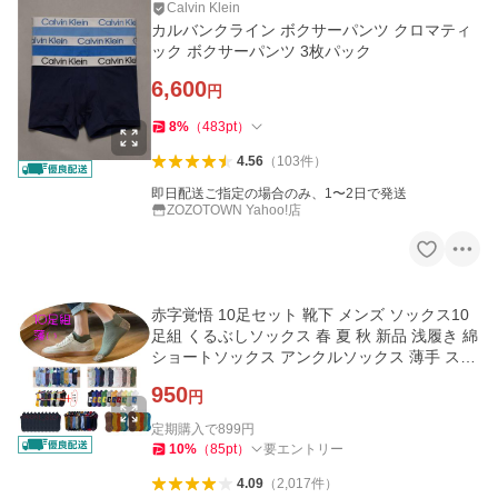
Calvin Klein
カルバンクライン ボクサーパンツ クロマティ
ック ボクサーパンツ 3枚パック
6,600
円
8
%
（
483
pt
）
4.56
（
103
件
）
即日配送ご指定の場合のみ、1〜2日で発送
ZOZOTOWN Yahoo!店
赤字覚悟 10足セット 靴下 メンズ ソックス10
足組 くるぶしソックス 春 夏 秋 新品 浅履き 綿
ショートソックス アンクルソックス 薄手 スポ
ーツ
950
円
定期購入で
899
円
10
%
（
85
pt
）
要エントリー
4.09
（
2,017
件
）