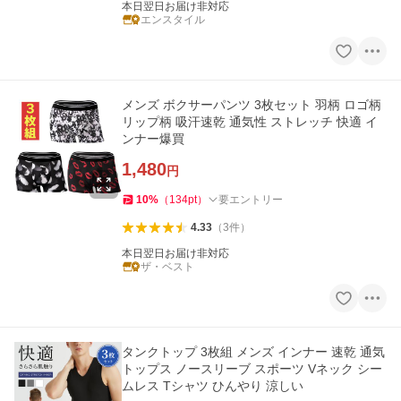
本日翌日お届け非対応
エンスタイル
メンズ ボクサーパンツ 3枚セット 羽柄 ロゴ柄
リップ柄 吸汗速乾 通気性 ストレッチ 快適 イ
ンナー爆買
1,480
円
10
%
（
134
pt
）
要エントリー
4.33
（
3
件
）
本日翌日お届け非対応
ザ・ベスト
タンクトップ 3枚組 メンズ インナー 速乾 通気
トップス ノースリーブ スポーツ Vネック シー
ムレス Tシャツ ひんやり 涼しい