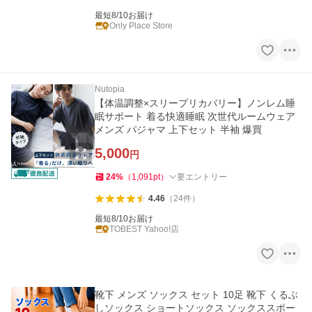
最短8/10お届け
Only Place Store
Nutopia
【体温調整×スリープリカバリー】ノンレム睡
眠サポート 着る快適睡眠 次世代ルームウェア
メンズ パジャマ 上下セット 半袖 爆買
5,000
円
24
%
（
1,091
pt
）
要エントリー
4.46
（
24
件
）
最短8/10お届け
TOBEST Yahoo!店
靴下 メンズ ソックス セット 10足 靴下 くるぶ
しソックス ショートソックス ソックススポー