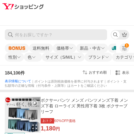
1
送料無料
価格帯
新品・中古
性別
色
サイズ（S/M/L）
ブランド
カテゴリ
184,106
件
おすすめ順
表示
表示情報について
｜ポイントは原則税抜価格を基準に付与されます｜ポイント・支
払額等の正確な情報（付与条件・上限等）はカートをご確認ください
ボクサーパンツ メンズ パンツメンズ下着 メン
ズ下着 ローライズ 男性用下着 3枚 ボクサーブ
リーフ
おトク
60
%OFF価格
1,180
円