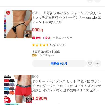
ビキニ 上向き フルバック シャーリング入り ス
トレッチ水着素材 セクシーインナー enstyle エ
ンスタイル ay887sj
990
円
10
%
（
89
pt
）
要エントリー
4.70
（
20
件
）
本日翌日お届け非対応
エンスタイル
最安値を見る
EXIO
ボクサーパンツ メンズ セット 単色 4枚 ブラン
ド アンダーウェア おしゃれ ローライズ パンツ
お試し ポイント消化 送料無料 4サイズ 全8色
EXIO エクシオ
1,290
円