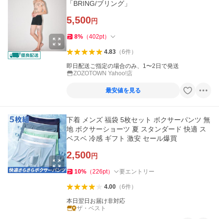
「BRING/ブリング」
5,500
円
8
%
（
402
pt
）
4.83
（
6
件
）
即日配送ご指定の場合のみ、1〜2日で発送
ZOZOTOWN Yahoo!店
最安値を見る
下着 メンズ 福袋 5枚セット ボクサーパンツ 無
地 ボクサーショーツ 夏 スタンダード 快適 ス
ベスベ 冷感 ギフト 激安 セール爆買
2,500
円
10
%
（
226
pt
）
要エントリー
4.00
（
6
件
）
本日翌日お届け非対応
ザ・ベスト