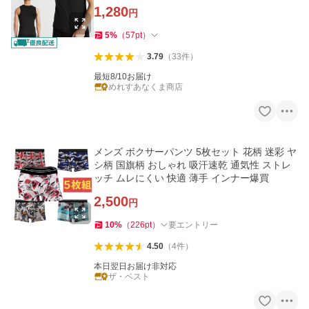
1,280
円
5
%
（
57
pt
）
3.79
（
33
件
）
最短8/10お届け
めれすあなくま商店
メンズ ボクサーパンツ 5枚セット 花柄 迷彩 ヤ
シ柄 国旗柄 おしゃれ 吸汗速乾 通気性 ストレ
ッチ ムレにくい 快適 薄手 インナー爆買
2,500
円
10
%
（
226
pt
）
要エントリー
4.50
（
4
件
）
本日翌日お届け非対応
ザ・ベスト