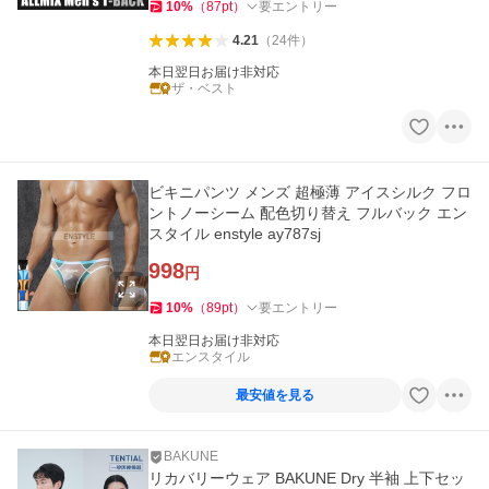
10
%
（
87
pt
）
要エントリー
4.21
（
24
件
）
本日翌日お届け非対応
ザ・ベスト
ビキニパンツ メンズ 超極薄 アイスシルク フロ
ントノーシーム 配色切り替え フルバック エン
スタイル enstyle ay787sj
998
円
10
%
（
89
pt
）
要エントリー
本日翌日お届け非対応
エンスタイル
最安値を見る
BAKUNE
リカバリーウェア BAKUNE Dry 半袖 上下セッ