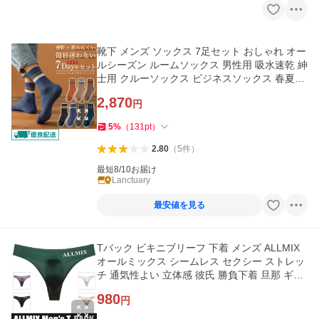
靴下 メンズ ソックス 7足セット おしゃれ オー
ルシーズン ルームソックス 男性用 吸水速乾 紳
士用 クルーソックス ビジネスソックス 春夏秋
冬 抗菌防臭 爆買
2,870
円
5
%
（
131
pt
）
2.80
（
5
件
）
最短8/10お届け
Lanctuary
最安値を見る
Tバック ビキニブリーフ 下着 メンズ ALLMIX
オールミックス シームレス セクシー ストレッ
チ 通気性よい 立体感 彼氏 勝負下着 旦那 ギフ
ト おしゃれ セール
980
円