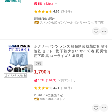
5
%
（
52
pt
）
4.30
（
349
件
）
最短8/10お届け
ジパング公式 インソール ボクサーパンツ専門店
ボクサーパンツ メンズ 接触冷感 抗菌防臭 吸汗
速乾 セット 6枚 下着 大きい サイズ 春 夏 男性
用下着 黒 ローライズ 3l 4l 爆買
予約
1,790
円
10
%
（
161
pt
）
要エントリー
4.21
（
181
件
）
2026/8/14に発売予定
YAMAMURAストア