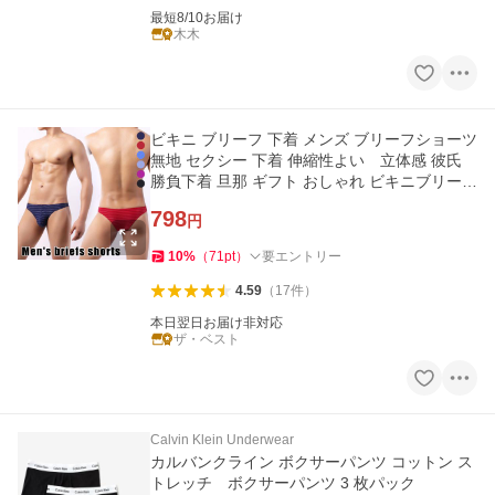
最短8/10お届け
木木
ビキニ ブリーフ 下着 メンズ ブリーフショーツ
無地 セクシー 下着 伸縮性よい 立体感 彼氏
勝負下着 旦那 ギフト おしゃれ ビキニブリーフ
セール爆買
798
円
10
%
（
71
pt
）
要エントリー
4.59
（
17
件
）
本日翌日お届け非対応
ザ・ベスト
Calvin Klein Underwear
カルバンクライン ボクサーパンツ コットン ス
トレッチ ボクサーパンツ 3 枚パック