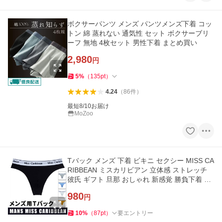
ボクサーパンツ メンズ パンツメンズ下着 コッ
トン 綿 蒸れない 通気性 セット ボクサーブリ
ーフ 無地 4枚セット 男性下着 まとめ買い
2,980
円
5
%
（
135
pt
）
4.24
（
86
件
）
最短8/10お届け
MoZoo
Tバック メンズ 下着 ビキニ セクシー MISS CA
RIBBEAN ミスカリビアン 立体感 ストレッチ
彼氏 ギフト 旦那 おしゃれ 新感覚 勝負下着 3D
ビキニブリーフ セール
980
円
10
%
（
87
pt
）
要エントリー