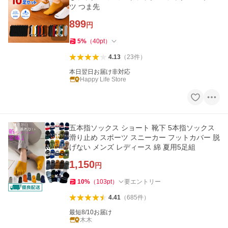
ツ つま先
899
円
5
%
（
40
pt
）
4.13
（
23
件
）
本日翌日お届け非対応
Happy Life Store
五本指ソックス ショート 靴下 5本指ソックス
滑り止め スポーツ スニーカー フットカバー 脱
げない メンズ レディース 綿 夏用5足組
1,150
円
10
%
（
103
pt
）
要エントリー
4.41
（
685
件
）
最短8/10お届け
木木