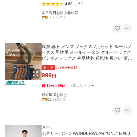
4.69
（
16
件
）
本日翌日お届け非対応
ザ・ベスト
爆買 靴下 メンズ ソックス 7足セット ルームソ
ックス 男性用 オールシーズン クルーソックス
ビジネスソックス 春夏秋冬 通気性 暖かい 薄手
アウトドア
おトク
69
%OFF価格
999
円
10
%
（
89
pt
）
要エントリー
最短8/10お届け
ぽんぽん亭
BRING
ボクサーパンツ WUNDERWEAR ”ONE” 50/50