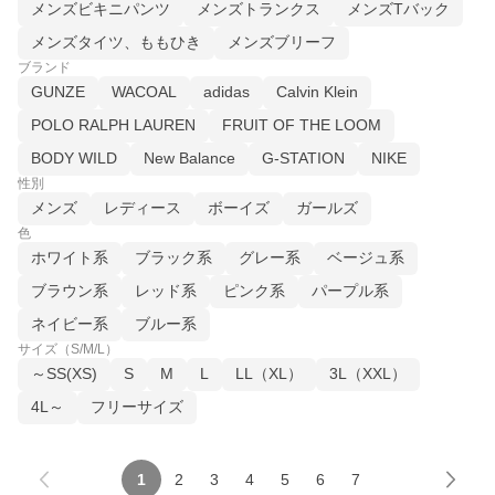
メンズビキニパンツ
メンズトランクス
メンズTバック
メンズタイツ、ももひき
メンズブリーフ
ブランド
GUNZE
WACOAL
adidas
Calvin Klein
POLO RALPH LAUREN
FRUIT OF THE LOOM
BODY WILD
New Balance
G-STATION
NIKE
性別
メンズ
レディース
ボーイズ
ガールズ
色
ホワイト系
ブラック系
グレー系
ベージュ系
ブラウン系
レッド系
ピンク系
パープル系
ネイビー系
ブルー系
サイズ（S/M/L）
～SS(XS)
S
M
L
LL（XL）
3L（XXL）
4L～
フリーサイズ
1
2
3
4
5
6
7