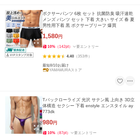
ボクサーパンツ 6枚 セット 抗菌防臭 吸汗速乾
メンズ パンツ セット 下着 大きい サイズ 春 夏
男性用下着 黒 ボクサーブリーフ 爆買
1,580
円
10
%
（
142
pt
）
要エントリー
4.40
（
353
件
）
最短8/10お届け
YAMAMURAストア
Tバックローライズ 光沢 サテン風 上向き 3D立
体構造 セクシー 下着 enstyle エンスタイル ay
773dk
980
円
10
%
（
87
pt
）
要エントリー