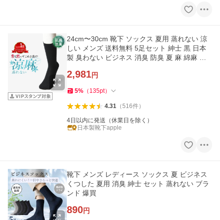
24cm〜30cm 靴下 ソックス 夏用 蒸れない 涼
しい メンズ 送料無料 5足セット 紳士 黒 日本
製 臭わない ビジネス 消臭 防臭 夏 麻 綿麻 大
きいサイズ
2,981
円
5
%
（
135
pt
）
4.31
（
516
件
）
4日以内に発送（休業日を除く）
日本製靴下apple
靴下 メンズ レディース ソックス 夏 ビジネス
くつした 夏用 消臭 紳士 セット 蒸れない ブラ
ンド 爆買
890
円