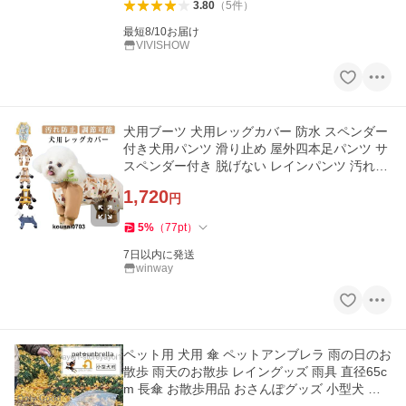
3.80
（
5
件
）
最短8/10お届け
VIVISHOW
犬用ブーツ 犬用レッグカバー 防水 スペンダー
付き犬用パンツ 滑り止め 屋外四本足パンツ サ
スペンダー付き 脱げない レインパンツ 汚れ防
止 肉球保護
1,720
円
5
%
（
77
pt
）
7日以内に発送
winway
ペット用 犬用 傘 ペットアンブレラ 雨の日のお
散歩 雨天のお散歩 レイングッズ 雨具 直径65c
m 長傘 お散歩用品 おさんぽグッズ 小型犬 ペ