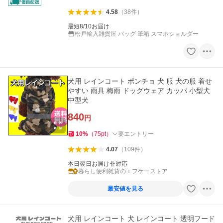
4.58
（
38
件
）
最短8/10お届け
松戸輸入雑貨屋 バッグ 筆箱 スマホショルダー
犬用 レインコート ポンチョ 犬 服 犬の服 着せ
やすい 雨具 梅雨 ドッグウェア カッパ 小型犬
中型犬
840
円
10
%
（
75
pt
）
要エントリー
4.07
（
109
件
）
本日翌日お届け非対応
暮らし便利雑貨のエフケーストア
最安値を見る
犬用 レインコート 犬 レインコート 透明フード