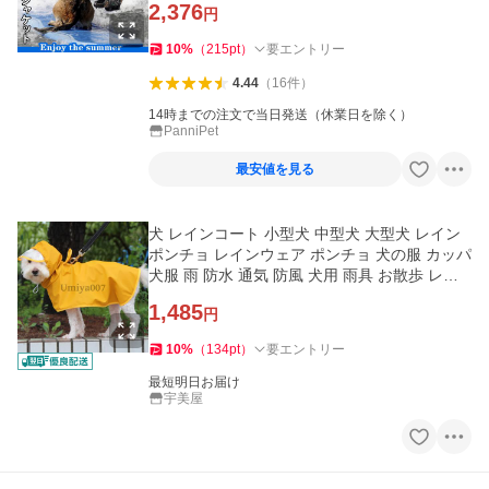
2,376
円
10
%
（
215
pt
）
要エントリー
4.44
（
16
件
）
14時までの注文で当日発送（休業日を除く）
PanniPet
最安値を見る
犬 レインコート 小型犬 中型犬 大型犬 レイン
ポンチョ レインウェア ポンチョ 犬の服 カッパ
犬服 雨 防水 通気 防風 犬用 雨具 お散歩 レイ
ングッズ
1,485
円
10
%
（
134
pt
）
要エントリー
最短明日お届け
宇美屋