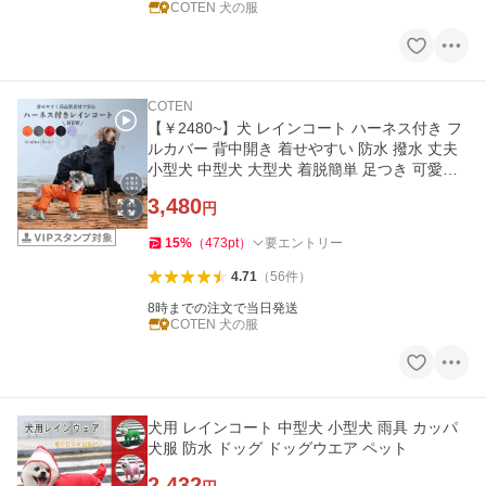
COTEN 犬の服
COTEN
【￥2480~】犬 レインコート ハーネス付き フ
ルカバー 背中開き 着せやすい 防水 撥水 丈夫
小型犬 中型犬 大型犬 着脱簡単 足つき 可愛い
犬服 カッパ COTEN
3,480
円
15
%
（
473
pt
）
要エントリー
4.71
（
56
件
）
8時までの注文で当日発送
COTEN 犬の服
犬用 レインコート 中型犬 小型犬 雨具 カッパ
犬服 防水 ドッグ ドッグウエア ペット
2,432