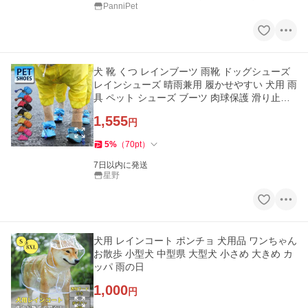
PanniPet
犬 靴 くつ レインブーツ 雨靴 ドッグシューズ
レインシューズ 晴雨兼用 履かせやすい 犬用 雨
具 ペット シューズ ブーツ 肉球保護 滑り止め
防水
1,555
円
5
%
（
70
pt
）
7日以内に発送
星野
犬用 レインコート ポンチョ 犬用品 ワンちゃん
お散歩 小型犬 中型県 大型犬 小さめ 大きめ カ
ッパ 雨の日
1,000
円