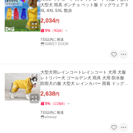
大型犬 雨具 ポンチョ ペット服 ドッグウェア 3
XL 4XL 5XL 散歩
2,034
円
5
%
（
92
pt
）
7日以内に発送
SWEET DOOR
大型犬用レインコートレインコート 犬用 犬服
レトリバー犬 ゴールデン犬 雨具 犬用 防水服
防雨犬の服 大型犬 レインカバー 雨着 ドッグウ
ェア
2,638
円
5
%
（
119
pt
）
7日以内に発送
winway