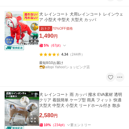
犬 レインコート 犬用レインコート レインウェ
ア 小型犬 中型犬 大型犬 カッパ
おトク
70
%OFF価格
1,490
円
5
%
（
67
pt
）
4.34
（
244
件
）
最短8/10お届け
aitopi Yahoo!ショッピング店
犬 レインコート 雨 カッパ 撥水 EVA素材 透明
クリア 着脱簡単 ケープ型 雨具 フィット 快適
大型犬 中型犬 小型犬 リードホール付き 散歩
2,580
円
10
%
（
234
pt
）
要エントリー