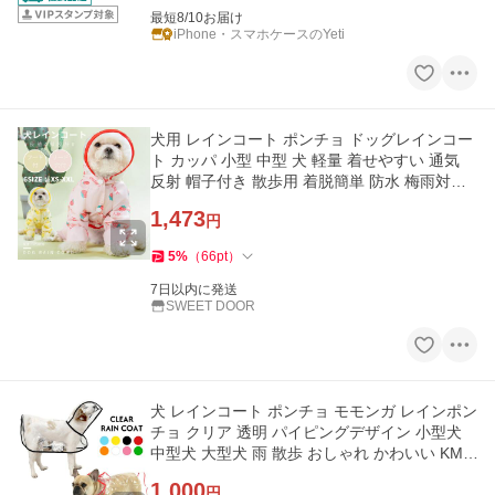
最短8/10お届け
iPhone・スマホケースのYeti
犬用 レインコート ポンチョ ドッグレインコー
ト カッパ 小型 中型 犬 軽量 着せやすい 通気
反射 帽子付き 散歩用 着脱簡単 防水 梅雨対策
フルーツ柄 雨具
1,473
円
5
%
（
66
pt
）
7日以内に発送
SWEET DOOR
犬 レインコート ポンチョ モモンガ レインポン
チョ クリア 透明 パイピングデザイン 小型犬
中型犬 大型犬 雨 散歩 おしゃれ かわいい KM8
26T
1,000
円