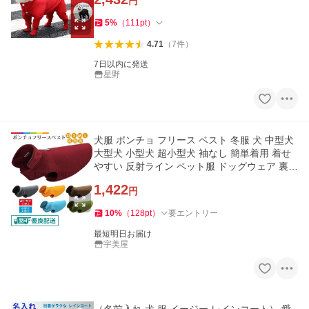
円
5
%
（
111
pt
）
4.71
（
7
件
）
7日以内に発送
星野
犬服 ポンチョ フリース ベスト 冬服 犬 中型犬
大型犬 小型犬 超小型犬 袖なし 簡単着用 着せ
やすい 反射ライン ペット服 ドッグウェア 裏起
毛 犬の服 可愛い
1,422
円
10
%
（
128
pt
）
要エントリー
最短明日お届け
宇美屋