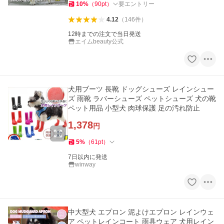
10
%
（
90
pt
）
要エントリー
4.12
（
146
件
）
12時までの注文で当日発送
エイムbeauty公式
犬用ブーツ 長靴 ドッグシューズ レインシュー
ズ 雨靴 ラバーシューズ ペットシューズ 犬の靴
ペット用品 小型犬 肉球保護 足の汚れ防止
1,378
円
5
%
（
61
pt
）
7日以内に発送
winway
中大型犬 エプロン 泥よけエプロン レインウェ
ア ペットレインコート 雨具ウェア 犬用レイン