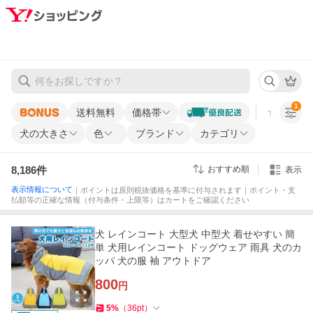
1
送料無料
価格帯
すべての条
犬の大きさ
色
ブランド
カテゴリ
8,186
件
おすすめ順
表示
表示情報について
｜ポイントは原則税抜価格を基準に付与されます｜ポイント・支
払額等の正確な情報（付与条件・上限等）はカートをご確認ください
犬 レインコート 大型犬 中型犬 着せやすい 簡
単 犬用レインコート ドッグウェア 雨具 犬のカ
ッパ 犬の服 袖 アウトドア
800
円
5
%
（
36
pt
）