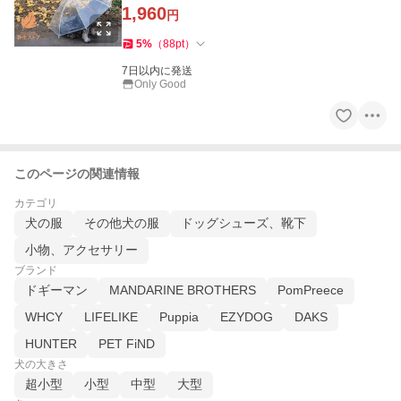
ット
1,960
円
5
%
（
88
pt
）
7日以内に発送
Only Good
このページの関連情報
カテゴリ
犬の服
その他犬の服
ドッグシューズ、靴下
小物、アクセサリー
ブランド
ドギーマン
MANDARINE BROTHERS
PomPreece
WHCY
LIFELIKE
Puppia
EZYDOG
DAKS
HUNTER
PET FiND
犬の大きさ
超小型
小型
中型
大型