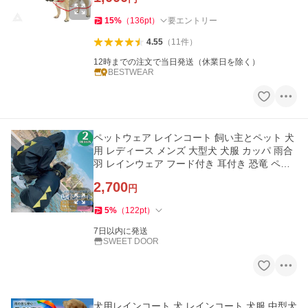
15
%
（
136
pt
）
要エントリー
4.55
（
11
件
）
12時までの注文で当日発送（休業日を除く）
BESTWEAR
ペットウェア レインコート 飼い主とペット 犬
用 レディース メンズ 大型犬 犬服 カッパ 雨合
羽 レインウェア フード付き 耳付き 恐竜 ペア
ルック
2,700
円
5
%
（
122
pt
）
7日以内に発送
SWEET DOOR
犬用レインコート 犬 レインコート 犬服 中型犬