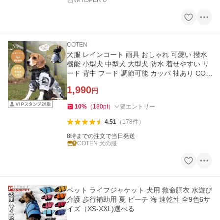
WHISPER U
COTEN
犬服 レインコート 雨具 おしゃれ 可愛い 撥水
機能 小型犬 中型犬 大型犬 防水 着せやすい リ
ード 背中 フード 調節可能 カッパ 袖あり COT
EN
1,990
円
10
%
（
180
pt
）
要エントリー
4.51
（
178
件
）
8時までの注文で当日発送
COTEN 犬の服
ペット ライフジャケット 犬用 救命胴衣 水遊び
介護 歩行補助用 夏 ビーチ 海 速乾性 全9色6サ
イズ（XS-XXL)選べる