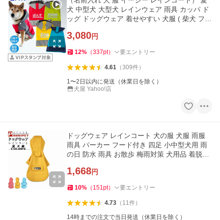
（名前入れ 犬 服 イージー レインコート） 愛
犬 中型犬 大型犬 レインウェア 雨具 カッパ ド
ッグ ドッグウェア 着せやすい 犬服 ( 柴犬 フレ
ンチブルドッグ ラ
3,080
円
12
%
（
337
pt
）
要エントリー
4.61
（
309
件
）
1〜2日以内に発送（休業日を除く）
犬屋 Yahoo!店
ドッグウェア レインコート 犬の服 犬服 雨服
雨具 パーカー フード付き 四足 小中型犬用 雨
の日 防水 雨具 お散歩 梅雨対策 犬用品 着脱簡
単
1,668
円
10
%
（
151
pt
）
要エントリー
4.73
（
11
件
）
14時までの注文で当日発送（休業日を除く）