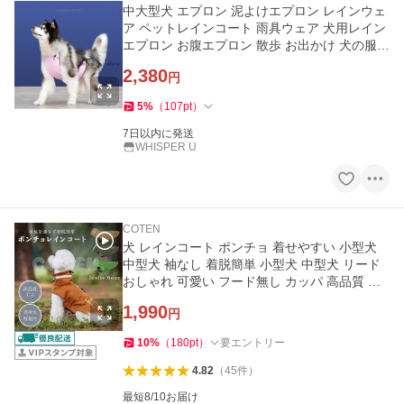
中大型犬 エプロン 泥よけエプロン レインウェ
ア ペットレインコート 雨具ウェア 犬用レイン
エプロン お腹エプロン 散歩 お出かけ 犬の服
ペット用品
2,380
円
5
%
（
107
pt
）
7日以内に発送
WHISPER U
COTEN
犬 レインコート ポンチョ 着せやすい 小型犬
中型犬 袖なし 着脱簡単 小型犬 中型犬 リード
おしゃれ 可愛い フード無し カッパ 高品質 撥
水 COTEN
1,990
円
10
%
（
180
pt
）
要エントリー
4.82
（
45
件
）
最短8/10お届け