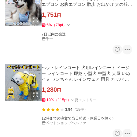
エプロン お腹エプロン 散歩 お出かけ 犬の服
雨カッパ 多機能
1,751
円
5
%
（
78
pt
）
7日以内に発送
千一
ペットレインコート 犬用レインコート イージ
ー レインコート 即納 小型犬 中型犬 犬屋 いぬ
イヌ ワンちゃん レインウェア 雨具 カッパ 送
料無料
1,280
円
10
%
（
115
pt
）
要エントリー
3.94
（
18
件
）
12時までの注文で当日発送（休業日を除く）
ペットショップベルファ