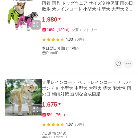
雨着 雨具 ドッグウェア サイズ交換保証 雨の日
散歩 犬レインコート 小型犬 中型犬 大型犬 2色
XS~4XL
1,980
円
10
%
（
180
pt
）
要エントリー
4.33
（
6
件
）
本日翌日お届け非対応
PanniPet
犬用レインコート ペットレインコート カッパ
ポンチョ 小型犬 中型犬 大型犬 柴犬 耐水性 雨
の日 梅雨対策 透明な合成樹脂
1,675
円
5
%
（
76
pt
）
4.67
（
6
件
）
7日以内に発送