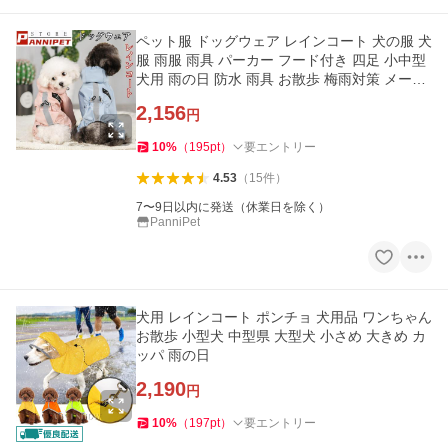
ペット服 ドッグウェア レインコート 犬の服 犬
服 雨服 雨具 パーカー フード付き 四足 小中型
犬用 雨の日 防水 雨具 お散歩 梅雨対策 メール
便 着脱簡単
2,156
円
10
%
（
195
pt
）
要エントリー
4.53
（
15
件
）
7〜9日以内に発送（休業日を除く）
PanniPet
犬用 レインコート ポンチョ 犬用品 ワンちゃん
お散歩 小型犬 中型県 大型犬 小さめ 大きめ カ
ッパ 雨の日
2,190
円
10
%
（
197
pt
）
要エントリー