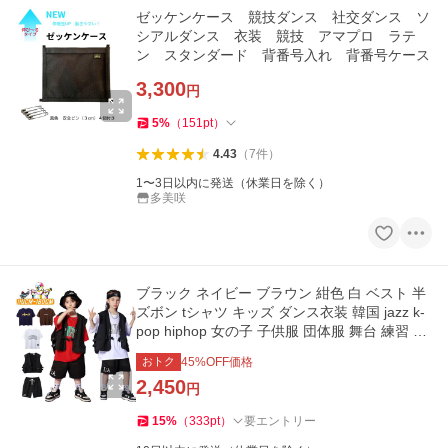
ゼッケンケース 競技ダンス 社交ダンス ソ
シアルダンス 衣装 競技 アマプロ ラテ
ン スタンダード 背番号入れ 背番号ケース
3,300
円
5
%
（
151
pt
）
4.43
（
7
件
）
1〜3日以内に発送（休業日を除く）
多美咲
ブラック ネイビー ブラウン 紺色 白 ベスト 半
ズボン tシャツ キッズ ダンス衣装 韓国 jazz k-
pop hiphop 女の子 子供服 団体服 舞台 練習 普
段着 夏 おしゃれ
おトク
45
%OFF価格
2,450
円
15
%
（
333
pt
）
要エントリー