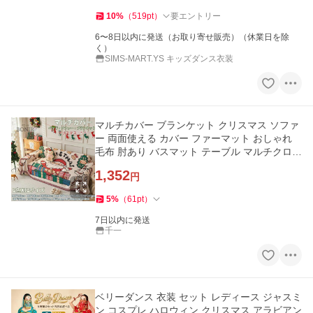
10
%
（
519
pt
）
要エントリー
6〜8日以内に発送（お取り寄せ販売）（休業日を除
く）
SIMS-MART.YS キッズダンス衣装
マルチカバー ブランケット クリスマス ソファ
ー 両面使える カバー ファーマット おしゃれ
毛布 肘あり バスマット テーブル マルチクロス
水洗い 多機能 四季
1,352
円
5
%
（
61
pt
）
7日以内に発送
千一
ベリーダンス 衣装 セット レディース ジャスミ
ン コスプレ ハロウィン クリスマス アラビアン