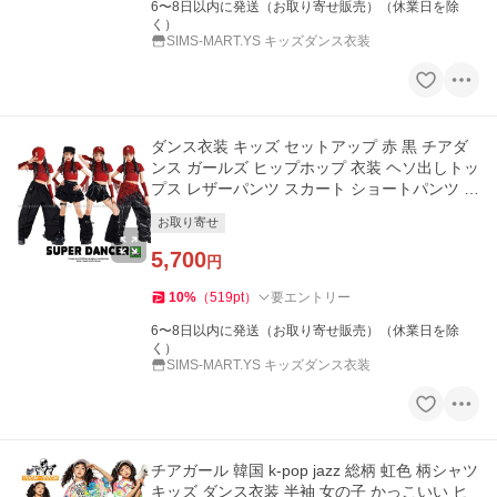
6〜8日以内に発送（お取り寄せ販売）（休業日を除
く）
SIMS-MART.YS キッズダンス衣装
ダンス衣装 キッズ セットアップ 赤 黒 チアダ
ンス ガールズ ヒップホップ 衣装 ヘソ出しトッ
プス レザーパンツ スカート ショートパンツ 派
手 K-POP 韓国
お取り寄せ
5,700
円
10
%
（
519
pt
）
要エントリー
6〜8日以内に発送（お取り寄せ販売）（休業日を除
く）
SIMS-MART.YS キッズダンス衣装
チアガール 韓国 k-pop jazz 総柄 虹色 柄シャツ
キッズ ダンス衣装 半袖 女の子 かっこいい ヒ