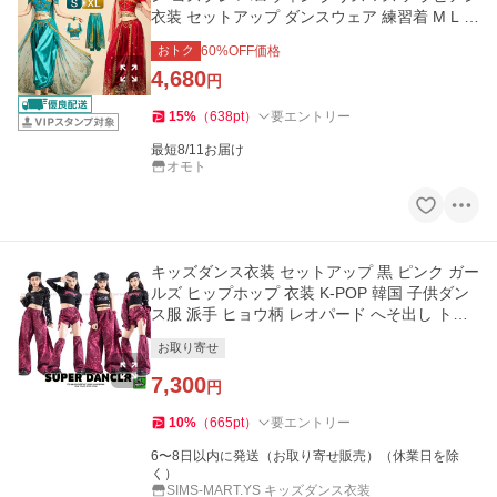
衣装 セットアップ ダンスウェア 練習着 M L X
L
おトク
60
%OFF価格
4,680
円
15
%
（
638
pt
）
要エントリー
最短8/11お届け
オモト
キッズダンス衣装 セットアップ 黒 ピンク ガー
ルズ ヒップホップ 衣装 K-POP 韓国 子供ダン
ス服 派手 ヒョウ柄 レオパード へそ出し トッ
プス
お取り寄せ
7,300
円
10
%
（
665
pt
）
要エントリー
6〜8日以内に発送（お取り寄せ販売）（休業日を除
く）
SIMS-MART.YS キッズダンス衣装