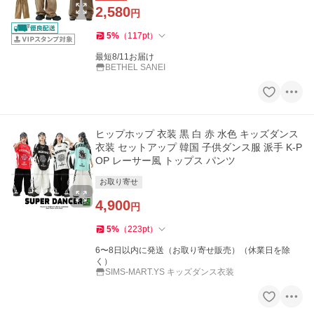
2,580
円
5
%
（
117
pt
）
最短8/11お届け
BETHEL SANEI
ヒップホップ 衣装 黒 白 赤 水色 キッズダンス
衣装 セットアップ 韓国 子供ダンス服 派手 K-P
OP レーサー風 トップス パンツ
お取り寄せ
4,900
円
5
%
（
223
pt
）
6〜8日以内に発送（お取り寄せ販売）（休業日を除
く）
SIMS-MART.YS キッズダンス衣装