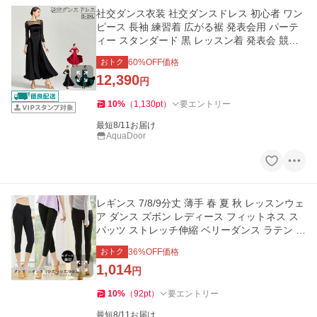
社交ダンス衣装 社交ダンスドレス 初心者 ワン
ピース 長袖 練習着 広がる裾 発表会用 パーテ
ィー スタンダード 黒 レッスン着 発表会 競技
着 演出用 開場ドレス
おトク
60
%OFF価格
12,390
円
10
%
（
1,130
pt
）
要エントリー
最短8/11お届け
AquaDoor
レギンス 7/8/9分丈 薄手 春 夏 秋 レッスンウェ
ア ダンス ズボン レディース フィットネス ス
パッツ ストレッチ伸縮 ベリーダンス ラテン モ
ダン社交ダンス
おトク
36
%OFF価格
1,014
円
10
%
（
92
pt
）
要エントリー
最短8/11お届け