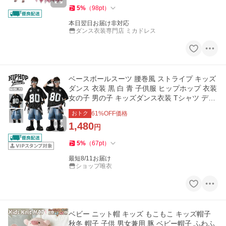
5
%
（
98
pt
）
本日翌日お届け非対応
ダンス衣装専門店 ミカドレス
ベースボールスーツ 腰巻風 ストライプ キッズ
ダンス 衣装 黒 白 青 子供服 ヒップホップ 衣装
女の子 男の子 キッズダンス衣装 Tシャツ デニ
ムパンツ 子ども服
おトク
61
%OFF価格
1,480
円
5
%
（
67
pt
）
最短8/11お届け
ショップ唯衣
ベビー ニット帽 キッズ もこもこ キッズ帽子
秋冬 帽子 子供 男女兼用 豚 ベビー帽子 ふわふ