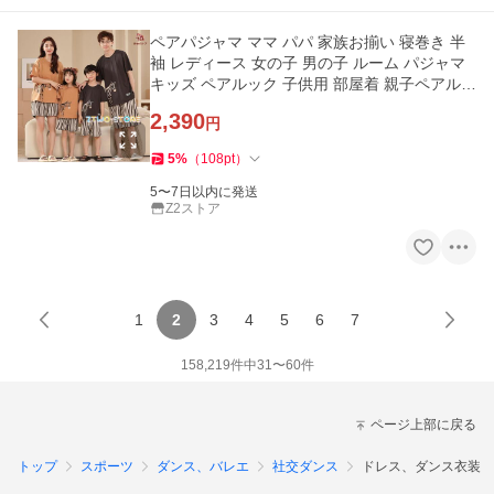
ペアパジャマ ママ パパ 家族お揃い 寝巻き 半
袖 レディース 女の子 男の子 ルーム パジャマ
キッズ ペアルック 子供用 部屋着 親子ペアルッ
クパジャマ ママと娘
2,390
円
5
%
（
108
pt
）
5〜7日以内に発送
Z2ストア
1
2
3
4
5
6
7
158,219
件中
31
〜
60
件
ページ上部に戻る
トップ
スポーツ
ダンス、バレエ
社交ダンス
ドレス、ダンス衣装