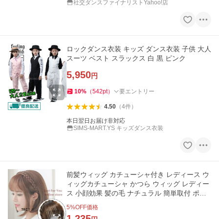
社交ダンスファイナリストYahoo!店
ロックダンス衣装 キッズ ダンス衣装 子供 大人
スーツ ベスト スラックス 白 黒 ピンク
5,950
円
10
%
（
542
pt
）
要エントリー
4.50
（
4
件
）
本日翌日お届け非対応
SIMS-MART.YS キッズダンス衣装
前髪ウィッグ カチューシャ付き レディース ウ
ィッグカチューシャ かつら ウィッグ レディー
ス 小顔効果 髪の毛 ナチュラル 簡単取付 ポイ
ントウィッグ
5
%OFF価格
1,235