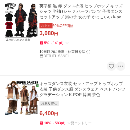
英字柄 黒 赤 ダンス衣装 ヒップホップ キッズ
シャツ 半袖 tシャツ ハーフパンツ 子供ダンス
セットアップ 男の子 女の子 かっこいい k-pop
hiphop 練習服
おトク
60
%OFF価格
3,080
円
5
%
（
141
pt
）
10日以内に発送（休業日を除く）
BETHEL SANEI
キッズダンス衣装 セットアップ ヒップホップ
衣装 子供ダンス服 ダンスウェア ベスト パンツ
グラデーション K-POP 韓国 茶色
お取り寄せ
6,400
円
10
%
（
583
pt
）
要エントリー