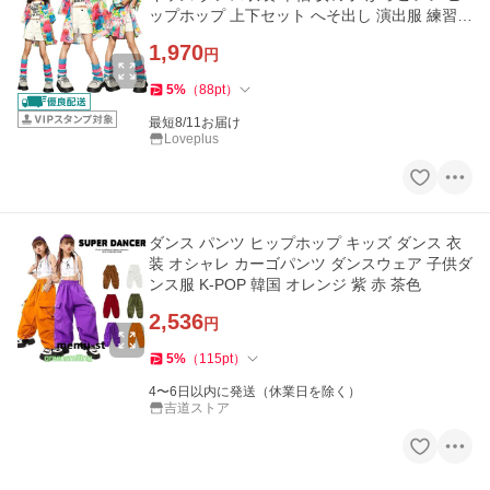
ップホップ 上下セット へそ出し 演出服 練習着
団体服 運動会
1,970
円
5
%
（
88
pt
）
最短8/11お届け
Loveplus
ダンス パンツ ヒップホップ キッズ ダンス 衣
装 オシャレ カーゴパンツ ダンスウェア 子供ダ
ンス服 K-POP 韓国 オレンジ 紫 赤 茶色
2,536
円
5
%
（
115
pt
）
4〜6日以内に発送（休業日を除く）
吉道ストア