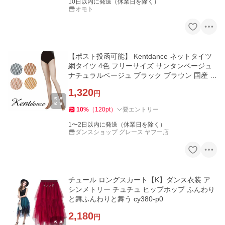
10日以内に発送（休業日を除く）
オモト
【ポスト投函可能】 Kentdance ネットタイツ
網タイツ 4色 フリーサイズ サンタンベージュ
ナチュラルベージュ ブラック ブラウン 国産 ケ
ントダンス
1,320
円
10
%
（
120
pt
）
要エントリー
1〜2日以内に発送（休業日を除く）
ダンスショップ グレース ヤフー店
チュール ロングスカート【K】ダンス衣装 ア
シンメトリー チュチュ ヒップホップ ふんわり
と舞ふんわりと舞う cy380-p0
2,180
円