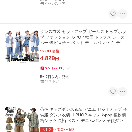
イセンストア
ダンス衣装 セットアップ ガールズ ヒップホッ
プ ファッション K-POP 韓国 トップス シース
ルー 蝶ビスチェ ベスト デニムパンツ 白 デニ
ム
5
%OFF価格
4,829
円
5
%
（
220
pt
）
5〜7日以内に発送
Z2ストア
茶色 キッズダンス衣装 デニム セットアップ 子
供服 ダンス衣装 HIPHOP キッズ k-pop 植物柄
柄シャツ 長袖 ベスト デニムパンツ 子供ダンス
ダンス発表会
おトク
60
%OFF価格