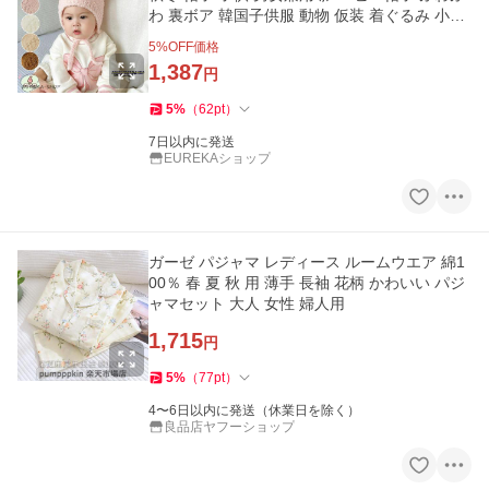
わ 裏ボア 韓国子供服 動物 仮装 着ぐるみ 小学
生 お出かけ ジュニ
5
%OFF価格
1,387
円
5
%
（
62
pt
）
7日以内に発送
EUREKAショップ
ガーゼ パジャマ レディース ルームウエア 綿1
00％ 春 夏 秋 用 薄手 長袖 花柄 かわいい パジ
ャマセット 大人 女性 婦人用
1,715
円
5
%
（
77
pt
）
4〜6日以内に発送（休業日を除く）
良品店ヤフーショップ