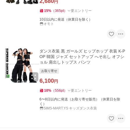
2,680
円
15
%
（
365
pt
）
要エントリー
10日以内に発送（休業日を除く）
オモト
ダンス衣装 黒 ガールズ ヒップホップ 衣装 K-P
OP 韓国 ジャズ セットアップ へそ出し オフシ
ョル 肩出しトップス パンツ
お取り寄せ
6,100
円
10
%
（
556
pt
）
要エントリー
6〜8日以内に発送（お取り寄せ販売）（休業日を除
く）
SIMS-MART.YS キッズダンス衣装