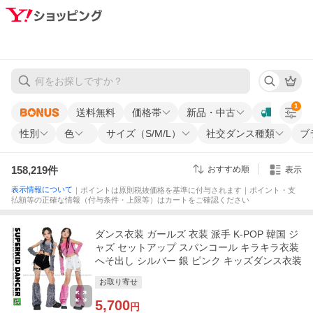
1
送料無料
価格帯
新品・中古
性別
色
サイズ（S/M/L）
社交ダンス種類
ブ
158,219
件
おすすめ順
表示
表示情報について
｜ポイントは原則税抜価格を基準に付与されます｜ポイント・支
払額等の正確な情報（付与条件・上限等）はカートをご確認ください
ダンス衣装 ガールズ 衣装 派手 K-POP 韓国 ジ
ャズ セットアップ スパンコール キラキラ衣装
へそ出し シルバー 銀 ピンク キッズダンス衣装
お取り寄せ
5,700
円