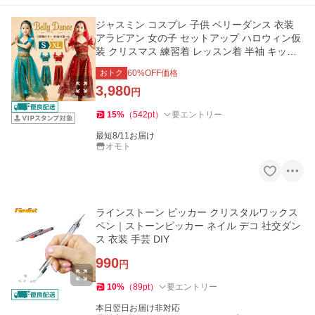
ジャスミン コスプレ 子供 ベリーダンス 衣装
アラビアン 女の子 セットアップ ハロウィン仮
装 クリスマス 練習着 レッスン着 半袖 キッズ
コスチューム
おトク
60
%OFF価格
3,980
円
15
%
（
542
pt
）
要エントリー
最短8/11お届け
オモト
ラインストーン ピッカー クリスタルワックス
ペン｜ストーンピッカー ネイル デコ 社交ダン
ス 衣装 手芸 DIY
990
円
10
%
（
89
pt
）
要エントリー
本日翌日お届け非対応