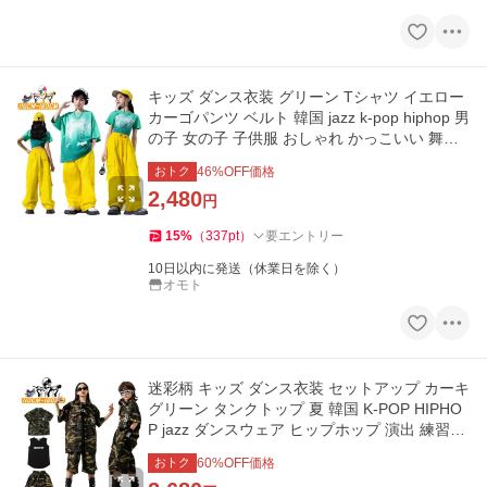
キッズ ダンス衣装 グリーン Tシャツ イエロー
カーゴパンツ ベルト 韓国 jazz k-pop hiphop 男
の子 女の子 子供服 おしゃれ かっこいい 舞台
練習 普段着 夏
おトク
46
%OFF価格
2,480
円
15
%
（
337
pt
）
要エントリー
10日以内に発送（休業日を除く）
オモト
迷彩柄 キッズ ダンス衣装 セットアップ カーキ
グリーン タンクトップ 夏 韓国 K-POP HIPHO
P jazz ダンスウェア ヒップホップ 演出 練習着
原宿系 かっこいい
おトク
60
%OFF価格