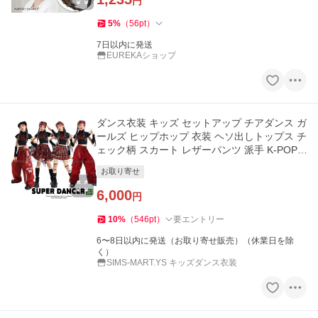
円
5
%
（
56
pt
）
7日以内に発送
EUREKAショップ
ダンス衣装 キッズ セットアップ チアダンス ガ
ールズ ヒップホップ 衣装 ヘソ出しトップス チ
ェック柄 スカート レザーパンツ 派手 K-POP
韓国 黒 赤
お取り寄せ
6,000
円
10
%
（
546
pt
）
要エントリー
6〜8日以内に発送（お取り寄せ販売）（休業日を除
く）
SIMS-MART.YS キッズダンス衣装