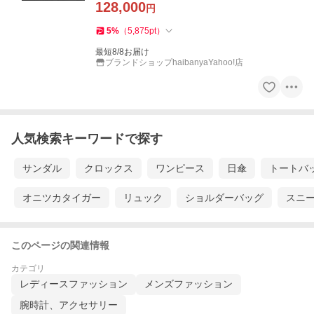
128,000
円
5
%
（
5,875
pt
）
最短8/8お届け
ブランドショップhaibanyaYahoo!店
人気検索キーワードで探す
サンダル
クロックス
ワンピース
日傘
トートバ
オニツカタイガー
リュック
ショルダーバッグ
スニ
このページの関連情報
カテゴリ
レディースファッション
メンズファッション
腕時計、アクセサリー