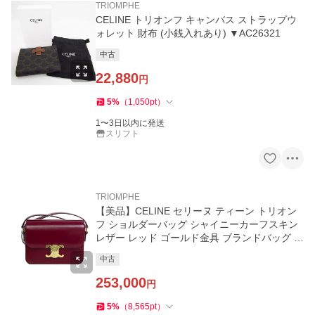
TRIOMPHE
CELINE トリオンフ キャンバス ストラップウ
ォレット 財布 (小銭入れあり) ▼AC26321
中古
22,880
円
5
%
（
1,050
pt
）
1〜3日以内に発送
スリフト
TRIOMPHE
【美品】CELINE セリーヌ ティーン トリオン
フ ショルダーバッグ シャイニーカーフスキン
レザー レッド ゴールド金具 ブランドバッグ 5
477220JD2 【中古】
中古
253,000
円
5
%
（
8,565
pt
）