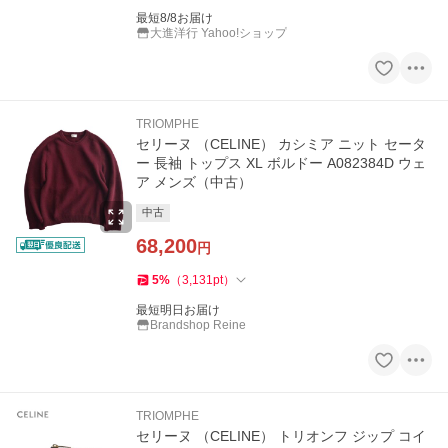
最短8/8お届け
大進洋行 Yahoo!ショップ
TRIOMPHE
セリーヌ （CELINE） カシミア ニット セータ
ー 長袖 トップス XL ボルドー A082384D ウェ
ア メンズ（中古）
中古
68,200
円
5
%
（
3,131
pt
）
最短明日お届け
Brandshop Reine
TRIOMPHE
セリーヌ （CELINE） トリオンフ ジップ コイ