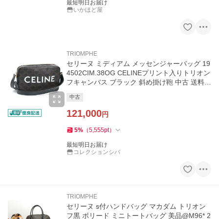
最短明日お届け
いかほど屋
TRIOMPHE
セリーヌ ミディアム メッセンジャーバッグ 19
4502CIM.38OG CELINEプリント入りトリオン
フキャンバス ブラック 斜め掛け鞄 中古 送料無
料
中古
121,000
円
5
%
（
5,555
pt
）
最短明日お届け
コレクションシバ
TRIOMPHE
セリーヌ s付ハンドバッグ マカダム トリオン
フ黒 ボリード ミニトートバッグ 美品@M96* 2