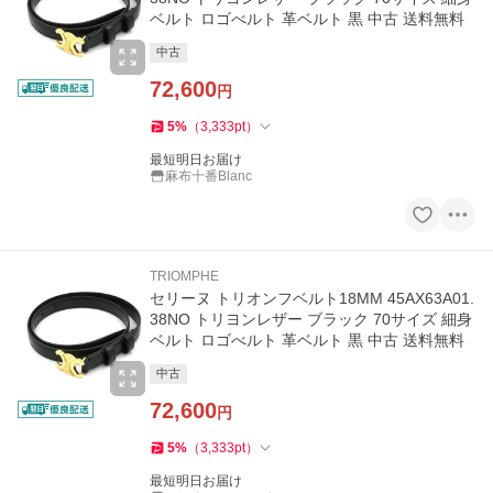
ベルト ロゴべルト 革ベルト 黒 中古 送料無料
中古
72,600
円
5
%
（
3,333
pt
）
最短明日お届け
麻布十番Blanc
TRIOMPHE
セリーヌ トリオンフベルト18MM 45AX63A01.
38NO トリヨンレザー ブラック 70サイズ 細身
ベルト ロゴべルト 革ベルト 黒 中古 送料無料
中古
72,600
円
5
%
（
3,333
pt
）
最短明日お届け