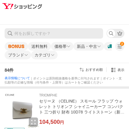
2
送料無料
価格帯
新品・中古
ブランド
カテゴリ
84
件
おすすめ順
表示
表示情報について
｜ポイントは原則税抜価格を基準に付与されます｜ポイント・支
払額等の正確な情報（付与条件・上限等）はカートをご確認ください
TRIOMPHE
セリーヌ （CELINE） スモール フラップ ウォ
レット トリオンフ シャイニーカーフ コンパク
ト 三つ折り 財布 10D78 ライトストーン（新
品）
104,500
円