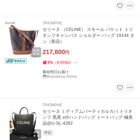
TRIOMPHE
セリーヌ （CELINE） スモール バケット トリ
オンフキャンバス ショルダー バッグ 19144 タ
ン（新品）
217,800
円
5
%
（
8,069
pt
）
最短明日お届け
Brandshop Reine
TRIOMPHE
セリーヌ ミディアムバーティカルカバ トリオ
ンフ 黒黒 s付ハンドバッグ トートバッグ 極美
品@U-SL-4282
中古