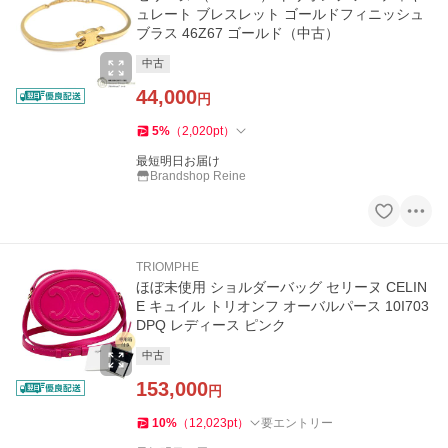
ュレート ブレスレット ゴールドフィニッシュ
ブラス 46Z67 ゴールド（中古）
中古
44,000
円
5
%
（
2,020
pt
）
最短明日お届け
Brandshop Reine
TRIOMPHE
ほぼ未使用 ショルダーバッグ セリーヌ CELIN
E キュイル トリオンフ オーバルパース 10I703
DPQ レディース ピンク
中古
153,000
円
10
%
（
12,023
pt
）
要エントリー