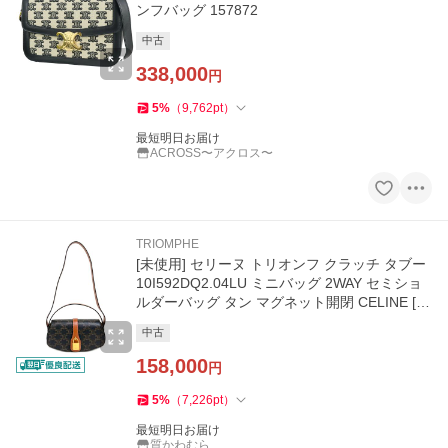
ンフバッグ 157872
中古
338,000
円
5
%
（
9,762
pt
）
最短明日お届け
ACROSS〜アクロス〜
TRIOMPHE
[未使用] セリーヌ トリオンフ クラッチ タブー
10I592DQ2.04LU ミニバッグ 2WAY セミショ
ルダーバッグ タン マグネット開閉 CELINE [中
古]
中古
158,000
円
5
%
（
7,226
pt
）
最短明日お届け
質かわむら