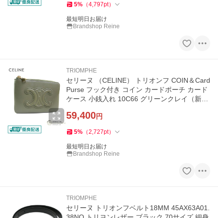
5
%
（
4,797
pt
）
最短明日お届け
Brandshop Reine
TRIOMPHE
セリーヌ （CELINE） トリオンフ COIN＆Card
Purse フック付き コイン カードポーチ カード
ケース 小銭入れ 10C66 グリーンクレイ（新
品）
59,400
円
5
%
（
2,727
pt
）
最短明日お届け
Brandshop Reine
TRIOMPHE
セリーヌ トリオンフベルト18MM 45AX63A01.
38NO トリヨンレザー ブラック 70サイズ 細身