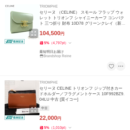
TRIOMPHE
セリーヌ （CELINE） スモール フラップ ウォ
レット トリオンフ シャイニーカーフ コンパク
ト 三つ折り 財布 10D78 グリーンクレイ（新
品）
104,500
円
5
%
（
4,797
pt
）
最短明日お届け
Brandshop Reine
TRIOMPHE
セリーヌ CELINE トリオンフ ジップ付きカー
ドホルダー／フラグメントケース 10F992BZ9.
04LU 中古 [質イコー]
中古
22,000
円
5
%
（
1,010
pt
）