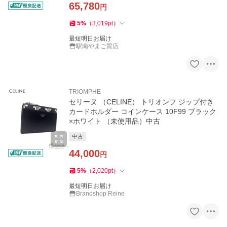
65,780
円
5
%
（
3,019
pt
）
最短明日お届け
駅南やまご質店
TRIOMPHE
セリーヌ （CELINE） トリオンフ ジップ付き
カードホルダー コインケース 10F99 ブラック
×ホワイト （未使用品）中古
中古
44,000
円
5
%
（
2,020
pt
）
最短明日お届け
Brandshop Reine