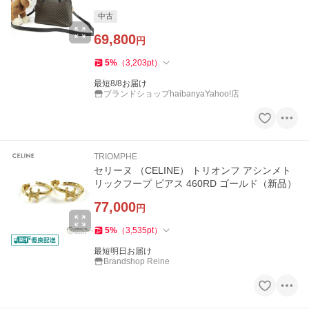
中古
69,800
円
5
%
（
3,203
pt
）
最短8/8お届け
ブランドショップhaibanyaYahoo!店
TRIOMPHE
セリーヌ （CELINE） トリオンフ アシンメト
リックフープ ピアス 460RD ゴールド（新品）
77,000
円
5
%
（
3,535
pt
）
最短明日お届け
Brandshop Reine