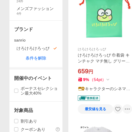
24
件
メンズファッション
4
件
ブランド
sanrio
けろけろけろっぴ
けろけろけろっぴ
けろけろけろっぴ 巾着袋 キ
条件を解除
ンチャク マチ無し グリーン
サンリオ オクタニ 爆買
659
円
開催中のイベント
9
%
（
54
pt
）
ボーナスセレクショ
キャラクターのシネマコ
ン最大40%
レクション
最安値を見る
対象商品
割引あり
クーポンあり