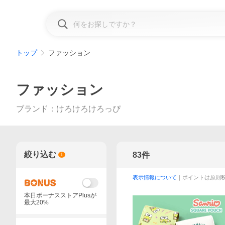
トップ
ファッション
ファッション
ブランド
：
けろけろけろっぴ
絞り込む
83
件
1
表示情報について
｜ポイントは原則
本日ボーナスストアPlusが
最大20%