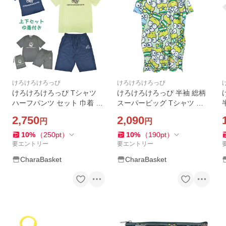
けろけろけろっぴ
けろけろけろっぴ
けろけろけろっぴ Tシャツ
けろけろけろっぴ 半袖 総柄
ハーフパンツ セット 巾着 サ
スーパービッグ Tシャツ ト
ンリオ キャラクターズ
ップス ワンピース プリント
2,750
2,090
円
円
天竺 メンズ レディース 夏 サ
ンリオ キャラクターズ
10
%
（
250
pt
）
10
%
（
190
pt
）
要エントリー
要エントリー
CharaBasket
CharaBasket