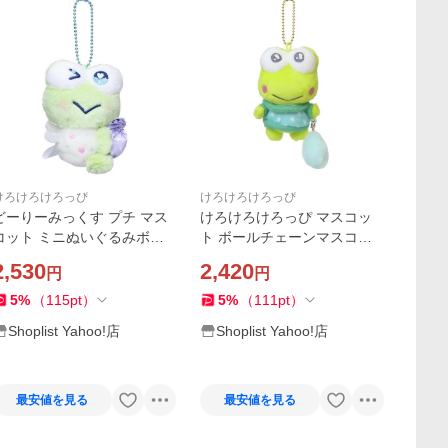
けろけろけろっぴ
けろけろけろっぴ
どーりーみっくす プチ マス
けろけろけろっぴ マスコッ
コット ミニぬいぐるみボー
ト ボールチェーンマスコッ
ルチェーン けろけろけろっ
ト 胸キュンメモリーズ サン
2,530
2,420
円
円
ぴ サンリオ ナカジマ プレゼ
リオ Y2K プレゼント キャラ
ント キャラクター グッズ
クター グッズ
5
%
（
115
pt
）
5
%
（
111
pt
）
Shoplist Yahoo!店
Shoplist Yahoo!店
最安値を見る
最安値を見る