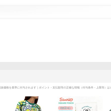
税抜価格を基準に付与されます｜ポイント・支払額等の正確な情報（付与条件・上限等）は