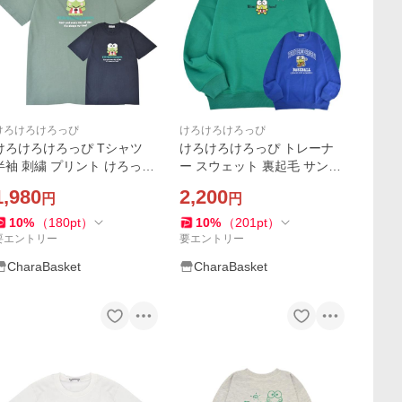
けろけろけろっぴ
けろけろけろっぴ
けろけろけろっぴ Tシャツ
けろけろけろっぴ トレーナ
半袖 刺繍 プリント けろっぴ
ー スウェット 裏起毛 サンリ
ップス サガラ刺繍 サンリ
オ キャラクターズ プリント
1,980
2,200
円
円
オ キャラクターズ メンズ レ
刺繍 メンズ レディース
ディース
10
%
（
180
pt
）
10
%
（
201
pt
）
要エントリー
要エントリー
CharaBasket
CharaBasket