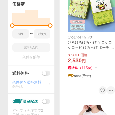
価格帯
〜
けろけろけろっぴ
けろけろけろっぴ ケロケロ
絞り込む
ケロッピ けろっぴ ポーチ グ
ッズ リップケース リップポ
8
%OFF価格
条件を解除
ーチ キャラクター 小物入れ
2,530
円
化粧ポーチ コスメポーチ お
5
%
（
115
pt
）
しゃれ ミニポーチ
送料無料
rana(ラナ)
条件付き送料無料
条件なし
すべて（今注文で2