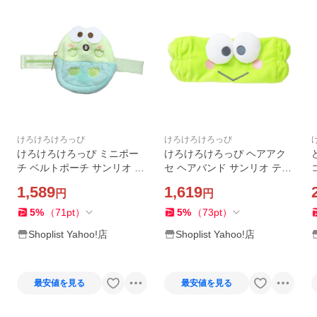
けろけろけろっぴ
けろけろけろっぴ
けろけろけろっぴ ミニポー
けろけろけろっぴ ヘアアク
チ ベルトポーチ サンリオ ア
セ ヘアバンド サンリオ ティ
イアップ 小物入れ キャラク
ーズファクトリー 洗顔 メイ
1,589
1,619
円
円
ター グッズ
ク キャラクター グッズ
5
%
（
71
pt
）
5
%
（
73
pt
）
Shoplist Yahoo!店
Shoplist Yahoo!店
最安値を見る
最安値を見る