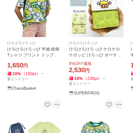
けろけろけろっぴ
けろけろけろっぴ
けろけろけろっぴ 半袖 総柄
けろけろけろっぴ ケロケロ
Tシャツ プリント トップス
ケロッピ けろっぴ ポーチ グ
天竺 メンズ レディース 夏 サ
ッズ リップケース リップポ
ト
8
%OFF価格
1,650
円
ンリオ キャラクターズ
ーチ キャラクター 小物入れ
2,530
円
化粧ポーチ コスメポーチ お
10
%
（
150
pt
）
10
%
（
230
pt
）
しゃれ ミニポーチ
要エントリー
要エントリー
CharaBasket
SUPERFROG