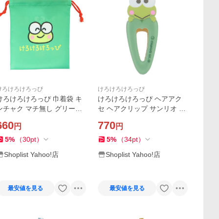
けろけろけろっぴ
けろけろけろっぴ
けろけろけろっぴ 巾着袋 キ
けろけろけろっぴ ヘアアク
ンチャク マチ無し グリーン
セ ヘアクリップ サンリオ カ
サンリオ オクタニ きんちゃ
ミオジャパン 前髪クリップ
660
770
円
円
くポーチ 小物入れ キャラク
キャラクター グッズ
ター グッズ
5
%
（
30
pt
）
5
%
（
34
pt
）
Shoplist Yahoo!店
Shoplist Yahoo!店
最安値を見る
最安値を見る