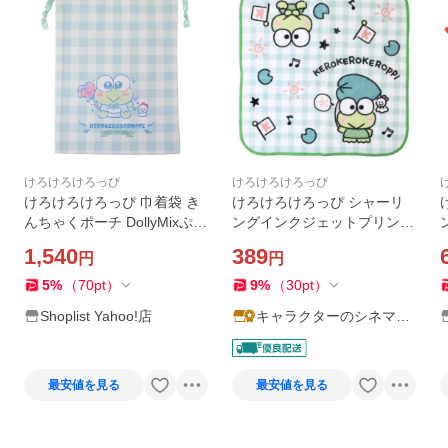
けろけろけろっぴ
けろけろけろっぴ
けろけろけろっぴ 巾着袋 き
けろけろけろっぴ シャーリ
んちゃくポーチ DollyMixぷち
ングインクジェットプリント
サンリオ ワタナベ 小物入れ
ハンカチタオル サンリオ ミ
1,540
389
円
円
キャラクター グッズ
ニタオル キャラクター 爆買
5
%
（
70
pt
）
9
%
（
30
pt
）
Shoplist Yahoo!店
キャラクターのシネマコ
レクション
最安値を見る
最安値を見る