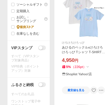
ソーシャルギフト
定期購入
お試し・
サンプリング
在庫なしを含む
けろけろけろっぴ
あひるのペックルxけろけろ
VIPスタンプ
けろっぴ Tシャツ T-SHIRTS
すべて（VIPスタン
DollyMixぷち Mサイズ サン
4,950
プ対象商品）
円
リオ ワタナベ 半袖 キャラク
ター グッズ
VIP特典（ポイント
5
%
（
226
pt
）
アップ）対象
Shoplist Yahoo!店
ふるさと納税
最安値を見る
すべてのお礼品
ワンストップ電子申