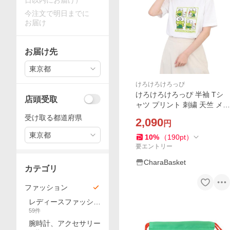
日以内にお届け）
今注文で明日までに
お届け
お届け先
東京都
けろけろけろっぴ
けろけろけろっぴ 半袖 Tシ
店頭受取
ャツ プリント 刺繍 天竺 メン
ズ レディース サンリオ キャ
受け取る都道府県
2,090
円
ラクターズ keroppi
東京都
10
%
（
190
pt
）
要エントリー
CharaBasket
カテゴリ
ファッション
レディースファッショ
59
件
ン
腕時計、アクセサリー