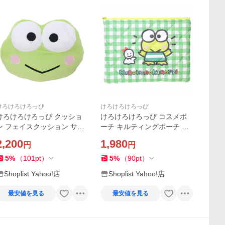
けろけろけろっぴ
けろけろけろっぴ
けろけろけろっぴ クッショ
けろけろけろっぴ コスメポ
ン フェイスクッション サン
ーチ キルティングポーチ サ
リオ 丸眞 大きい キャラクタ
ンリオ ワタナベ 小物入れ 化
2,200
1,980
円
円
ー グッズ
粧ポーチ キャラクター グッ
ズ
5
%
（
101
pt
）
5
%
（
90
pt
）
Shoplist Yahoo!店
Shoplist Yahoo!店
最安値を見る
最安値を見る