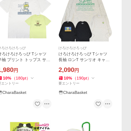
けろけろけろっぴ
けろけろけろっぴ
けろけろけろっぴ Tシャツ
けろけろけろっぴ Tシャツ
半袖 プリント トップス サン
長袖 ロンT サンリオ キャラ
リオ キャラクターズ
クターズ プリント メンズ レ
1,980
2,090
円
円
ディース
10
%
（
180
pt
）
10
%
（
190
pt
）
要エントリー
要エントリー
CharaBasket
CharaBasket