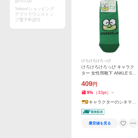
請可のみ
Yahoo!ショッピング
アプリでワンストッ
プ電子申請可
けろけろけろっぴ
けろけろけろっぴ キャラク
ター 女性用靴下 ANKLE SO
CKS LADIES サンリオ 爆買
409
円
9
%
（
33
pt
）
キャラクターのシネマコ
レクション
最安値を見る