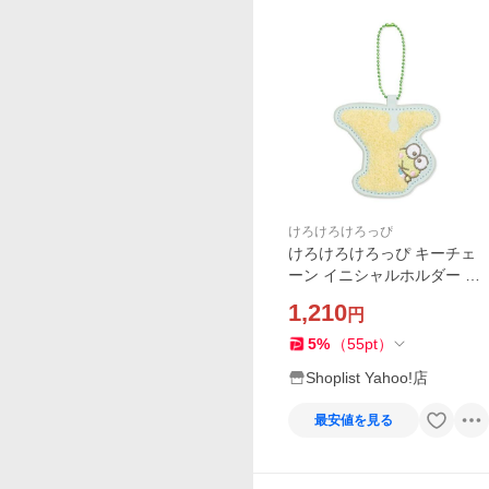
けろけろけろっぴ
けろけろけろっぴ キーチェ
ーン イニシャルホルダー 相
良刺繍 Y サンリオ エムプラ
1,210
円
ン プチギフト キャラクター
グッズ
5
%
（
55
pt
）
Shoplist Yahoo!店
最安値を見る