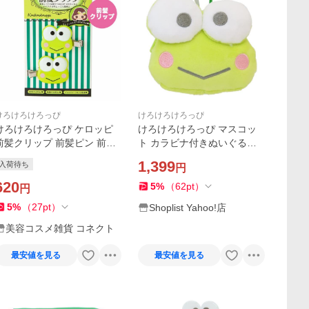
けろけろけろっぴ
けろけろけろっぴ
けろけろけろっぴ ケロッピ
けろけろけろっぴ マスコッ
前髪クリップ 前髪ピン 前髪
ト カラビナ付きぬいぐるみ
クリップ ヘアクリップ ヘア
ファスナーマスコット サン
1,399
入荷待ち
円
ピン ヘア用品
リオ ティーズファクトリー
620
小物入れ キャラクター グッ
5
%
（
62
pt
）
円
ズ
5
%
（
27
pt
）
Shoplist Yahoo!店
美容コスメ雑貨 コネクト
最安値を見る
最安値を見る