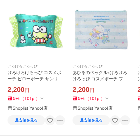
けろけろけろっぴ
けろけろけろっぴ
けろけろけろっぴ コスメポ
あひるのペックルxけろけろ
ーチ ピローポーチ サンリオ
けろっぴ コスメポーチ フラ
モリシタ 化粧ポーチ 小物入
ットポーチ DollyMixぷち サ
2,200
2,200
円
円
れ キャラクター グッズ
ンリオ ワタナベ 小物入れ 化
粧ポーチ キャラクター グッ
5
%
（
101
pt
）
5
%
（
101
pt
）
ズ
Shoplist Yahoo!店
Shoplist Yahoo!店
最安値を見る
最安値を見る