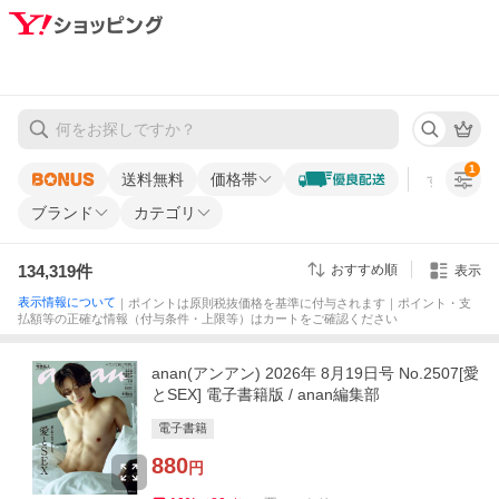
1
送料無料
価格帯
すべての条
ブランド
カテゴリ
134,319
件
おすすめ順
表示
表示情報について
｜ポイントは原則税抜価格を基準に付与されます｜ポイント・支
払額等の正確な情報（付与条件・上限等）はカートをご確認ください
anan(アンアン) 2026年 8月19日号 No.2507[愛
とSEX] 電子書籍版 / anan編集部
電子書籍
880
円