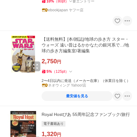
10
%
（
80
pt
）
要エントリー
ebookjapan ヤフー店
【送料無料】[本/雑誌]/地球の歩き方 スター・
ウォーズ 遠い昔はるかかなたの銀河系で.../地
球の歩き方編集室/著編集
2,750
円
5
%
（
125
pt
）
2〜4日以内に発送（メーカー在庫）（休業日を除く）
ネオウィング Yahoo!店
最安値を見る
Royal Hostぴあ 55周年記念ファンブック/旅行
電子書籍あり
1,320
円