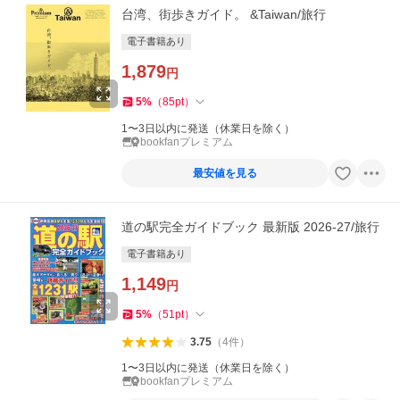
台湾、街歩きガイド。 &Taiwan/旅行
電子書籍あり
1,879
円
5
%
（
85
pt
）
1〜3日以内に発送（休業日を除く）
bookfanプレミアム
最安値を見る
道の駅完全ガイドブック 最新版 2026-27/旅行
電子書籍あり
1,149
円
5
%
（
51
pt
）
3.75
（
4
件
）
1〜3日以内に発送（休業日を除く）
bookfanプレミアム