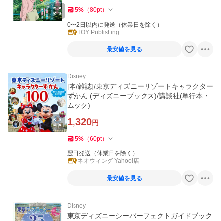
5
%
（
80
pt
）
0〜2日以内に発送（休業日を除く）
TOY Publishing
最安値を見る
Disney
[本/雑誌]/東京ディズニーリゾートキャラクター
ずかん (ディズニーブックス)/講談社(単行本・
ムック)
1,320
円
5
%
（
60
pt
）
翌日発送（休業日を除く）
ネオウィング Yahoo!店
最安値を見る
Disney
東京ディズニーシーパーフェクトガイドブック