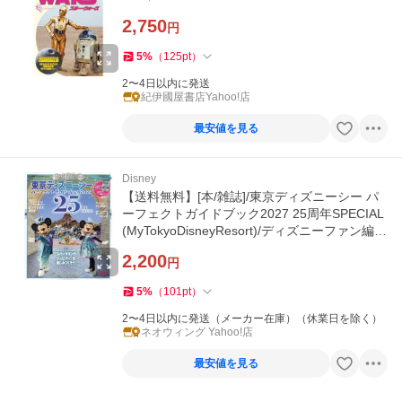
2,750
円
5
%
（
125
pt
）
2〜4日以内に発送
紀伊國屋書店Yahoo!店
最安値を見る
Disney
【送料無料】[本/雑誌]/東京ディズニーシー パ
ーフェクトガイドブック2027 25周年SPECIAL
(MyTokyoDisneyResort)/ディズニーファン編集
部/編
2,200
円
5
%
（
101
pt
）
2〜4日以内に発送（メーカー在庫）（休業日を除く）
ネオウィング Yahoo!店
最安値を見る