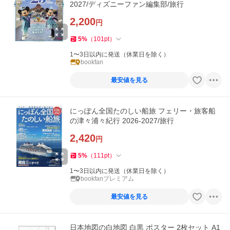
2027/ディズニーファン編集部/旅行
2,200
円
5
%
（
101
pt
）
1〜3日以内に発送（休業日を除く）
bookfan
最安値を見る
にっぽん全国たのしい船旅 フェリー・旅客船
の津々浦々紀行 2026-2027/旅行
2,420
円
5
%
（
111
pt
）
1〜3日以内に発送（休業日を除く）
bookfanプレミアム
最安値を見る
日本地図の白地図 白黒 ポスター 2枚セット A1