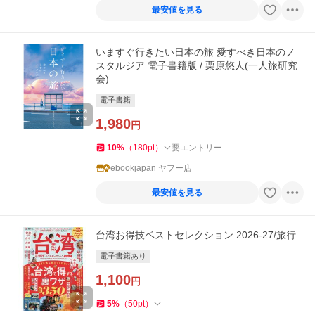
最安値を見る
いますぐ行きたい日本の旅 愛すべき日本のノ
スタルジア 電子書籍版 / 栗原悠人(一人旅研究
会)
電子書籍
1,980
円
10
%
（
180
pt
）
要エントリー
ebookjapan ヤフー店
最安値を見る
台湾お得技ベストセレクション 2026-27/旅行
電子書籍あり
1,100
円
5
%
（
50
pt
）