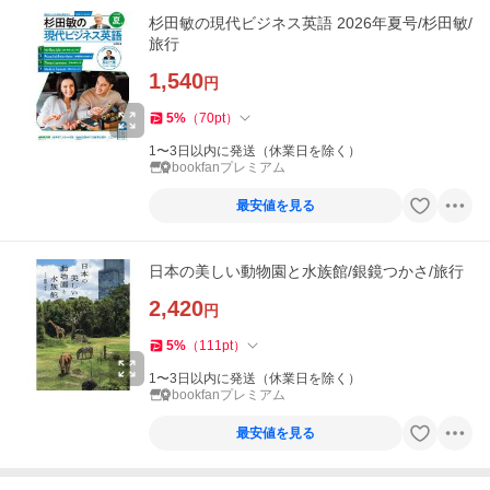
杉田敏の現代ビジネス英語 2026年夏号/杉田敏/
旅行
1,540
円
5
%
（
70
pt
）
1〜3日以内に発送（休業日を除く）
bookfanプレミアム
最安値を見る
日本の美しい動物園と水族館/銀鏡つかさ/旅行
2,420
円
5
%
（
111
pt
）
1〜3日以内に発送（休業日を除く）
bookfanプレミアム
最安値を見る