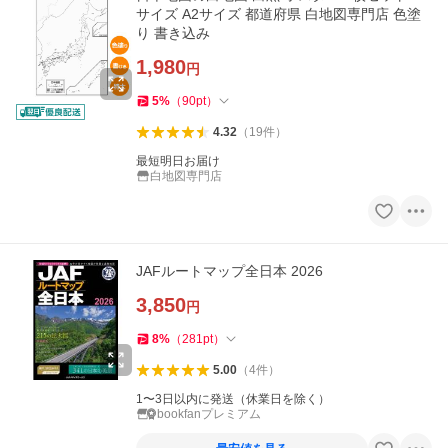
サイズ A2サイズ 都道府県 白地図専門店 色塗
り 書き込み
1,980
円
5
%
（
90
pt
）
4.32
（
19
件
）
最短明日お届け
白地図専門店
JAFルートマップ全日本 2026
3,850
円
8
%
（
281
pt
）
5.00
（
4
件
）
1〜3日以内に発送（休業日を除く）
bookfanプレミアム