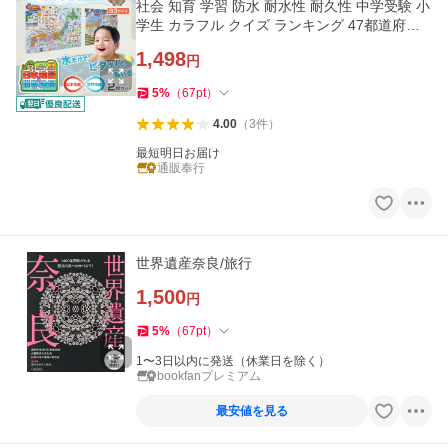
社会 知育 学習 防水 耐水性 耐久性 中学受験 小
学生 カラフル クイズ ランキング 47都道府県
日本製
1,498
円
5
%
（
67
pt
）
4.00
（
3
件
）
最短明日お届け
通販奉行
世界遺産奈良/旅行
1,500
円
5
%
（
67
pt
）
1〜3日以内に発送（休業日を除く）
bookfanプレミアム
最安値を見る