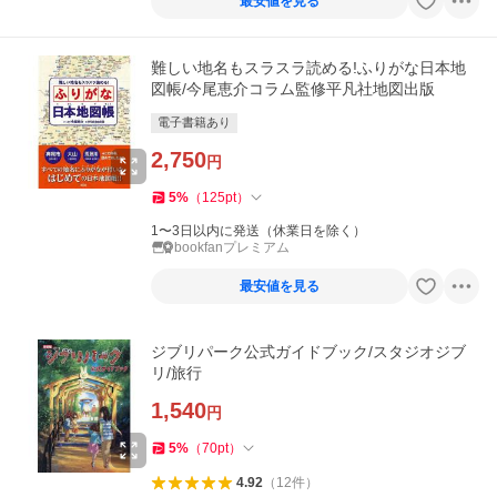
最安値を見る
難しい地名もスラスラ読める!ふりがな日本地
図帳/今尾恵介コラム監修平凡社地図出版
電子書籍あり
2,750
円
5
%
（
125
pt
）
1〜3日以内に発送（休業日を除く）
bookfanプレミアム
最安値を見る
ジブリパーク公式ガイドブック/スタジオジブ
リ/旅行
1,540
円
5
%
（
70
pt
）
4.92
（
12
件
）