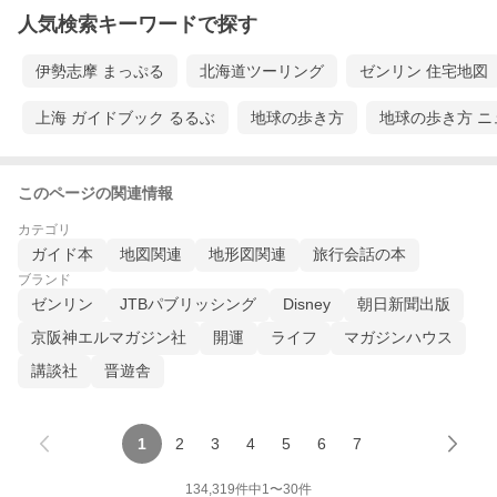
人気検索キーワードで探す
伊勢志摩 まっぷる
北海道ツーリング
ゼンリン 住宅地図
上海 ガイドブック るるぶ
地球の歩き方
地球の歩き方 ニ
このページの関連情報
カテゴリ
ガイド本
地図関連
地形図関連
旅行会話の本
ブランド
ゼンリン
JTBパブリッシング
Disney
朝日新聞出版
京阪神エルマガジン社
開運
ライフ
マガジンハウス
講談社
晋遊舎
1
2
3
4
5
6
7
134,319
件中
1
〜
30
件