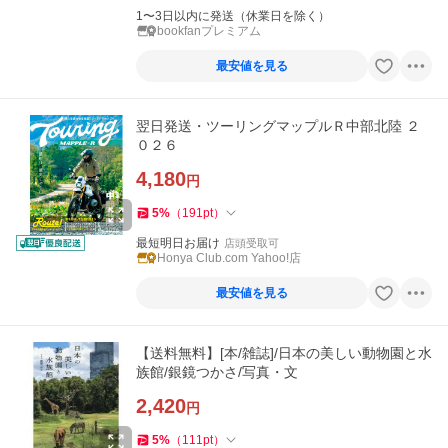
1〜3日以内に発送（休業日を除く）
bookfanプレミアム
最安値を見る
翌日発送・ツーリングマップルＲ中部北陸 ２
０２６
4,180
円
5
%
（
191
pt
）
最短明日お届け
店頭受取可
Honya Club.com Yahoo!店
最安値を見る
【送料無料】[本/雑誌]/日本の美しい動物園と水
族館/銀鏡つかさ/写真・文
2,420
円
5
%
（
111
pt
）