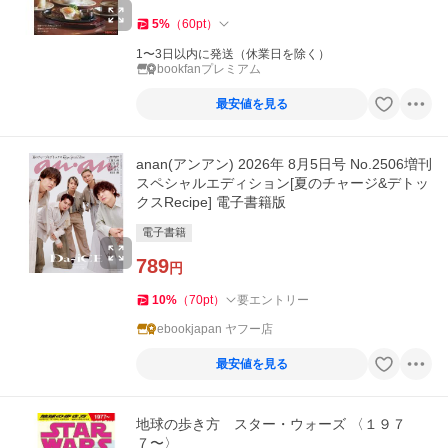
5
%
（
60
pt
）
1〜3日以内に発送（休業日を除く）
bookfanプレミアム
最安値を見る
anan(アンアン) 2026年 8月5日号 No.2506増刊
スペシャルエディション[夏のチャージ&デトッ
クスRecipe] 電子書籍版
電子書籍
789
円
10
%
（
70
pt
）
要エントリー
ebookjapan ヤフー店
最安値を見る
地球の歩き方 スター・ウォーズ 〈１９７
７〜〉