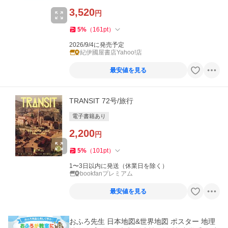
3,520
円
5
%
（
161
pt
）
2026/9/4に発売予定
紀伊國屋書店Yahoo!店
最安値を見る
TRANSIT 72号/旅行
電子書籍あり
2,200
円
5
%
（
101
pt
）
1〜3日以内に発送（休業日を除く）
bookfanプレミアム
最安値を見る
おふろ先生 日本地図&世界地図 ポスター 地理