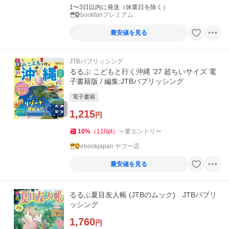
1〜3日以内に発送（休業日を除く）
bookfanプレミアム
最安値を見る
JTBパブリッシング
るるぶ こどもと行く沖縄 ’27 超ちいサイズ 電
子書籍版 / 編集:JTBパブリッシング
電子書籍
1,215
円
10
%
（
110
pt
）
要エントリー
ebookjapan ヤフー店
最安値を見る
るるぶ夏目友人帳 (JTBのムック) JTBパブリ
ッシング
1,760
円