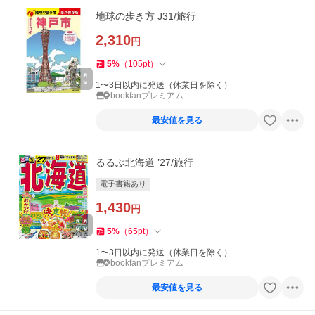
地球の歩き方 J31/旅行
2,310
円
5
%
（
105
pt
）
1〜3日以内に発送（休業日を除く）
bookfanプレミアム
最安値を見る
るるぶ北海道 ’27/旅行
電子書籍あり
1,430
円
5
%
（
65
pt
）
1〜3日以内に発送（休業日を除く）
bookfanプレミアム
最安値を見る