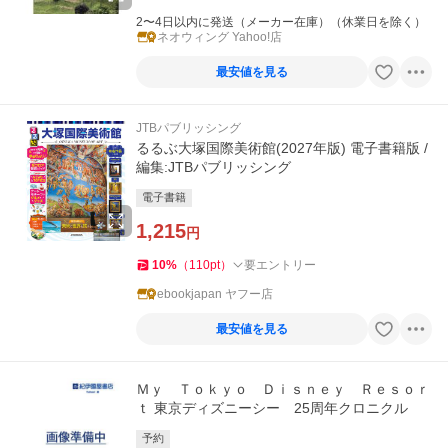
2〜4日以内に発送（メーカー在庫）（休業日を除く）
ネオウィング Yahoo!店
最安値を見る
JTBパブリッシング
るるぶ大塚国際美術館(2027年版) 電子書籍版 /
編集:JTBパブリッシング
電子書籍
1,215
円
10
%
（
110
pt
）
要エントリー
ebookjapan ヤフー店
最安値を見る
Ｍｙ Ｔｏｋｙｏ Ｄｉｓｎｅｙ Ｒｅｓｏｒ
ｔ 東京ディズニーシー 25周年クロニクル
予約