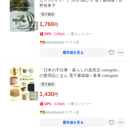
センスのいい うつわの選び方 電子書籍版 / 菅
野有希子
電子書籍
1,760
円
10
%
（
160
pt
）
要エントリー
ebookjapan ヤフー店
最安値を見る
「日本の手仕事・暮らしの道具店 cotogoto」
の愛用品じまん 電子書籍版 / 著者:cotogoto
電子書籍
1,430
円
10
%
（
130
pt
）
要エントリー
ebookjapan ヤフー店
最安値を見る