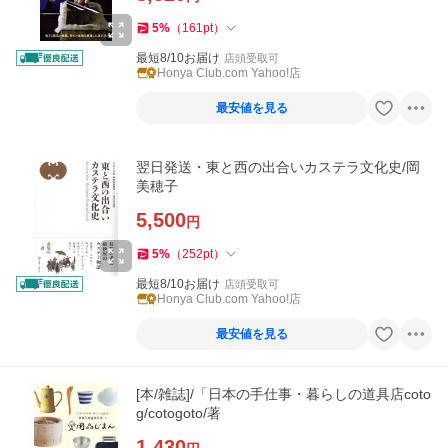
5
%
（
161
pt
）
最短8/10お届け
店頭受取可
Honya Club.com Yahoo!店
最安値を見る
翌日発送・東と西の出合いカステラ文化史/岡
美穂子
5,500
円
5
%
（
252
pt
）
最短8/10お届け
店頭受取可
Honya Club.com Yahoo!店
最安値を見る
[本/雑誌]/「日本の手仕事・暮らしの道具店coto
g/cotogoto/著
1,430