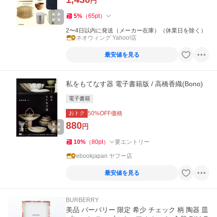
円
5
%
（
65
pt
）
2〜4日以内に発送（メーカー在庫）（休業日を除く）
ネオウィング Yahoo!店
最安値を見る
私をもてなす器 電子書籍版 / 高橋香織(Bono)
電子書籍
おトク
50
%OFF価格
880
円
10
%
（
80
pt
）
要エントリー
ebookjapan ヤフー店
最安値を見る
BURBERRY
美品 バーバリー 限定 希少 チェック 柄 陶器 皿