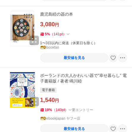
鹿児島睦の器の本
3,080
円
5
%
（
141
pt
）
1〜3日以内に発送（休業日を除く）
bookfan
最安値を見る
ポーランドの大人かわいい器で“幸せ暮らし” 電
子書籍版 / 著者:鳴川睦
電子書籍
1,540
円
10
%
（
140
pt
）
要エントリー
ebookjapan ヤフー店
最安値を見る