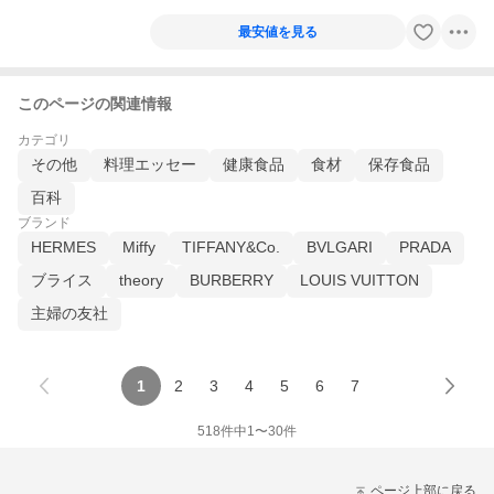
最安値を見る
このページの関連情報
カテゴリ
その他
料理エッセー
健康食品
食材
保存食品
百科
ブランド
HERMES
Miffy
TIFFANY&Co.
BVLGARI
PRADA
ブライス
theory
BURBERRY
LOUIS VUITTON
主婦の友社
1
2
3
4
5
6
7
518
件中
1
〜
30
件
ページ上部に戻る