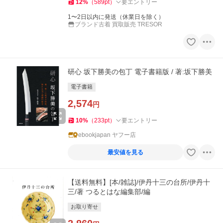
12
%
（
589
pt
）
要エントリー
1〜2日以内に発送（休業日を除く）
ブランド古着 買取販売 TRESOR
研心 坂下勝美の包丁 電子書籍版 / 著:坂下勝美
電子書籍
2,574
円
10
%
（
233
pt
）
要エントリー
ebookjapan ヤフー店
最安値を見る
【送料無料】[本/雑誌]/伊丹十三の台所/伊丹十
三/著 つるとはな編集部/編
お取り寄せ