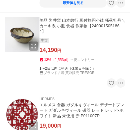
最安値を見る
美品 岩井窯 山本教行 耳付楕円小鉢 掻落牡丹＼
カーキ系 小皿 食器 作家物【240001505186
4】
中古
14,190
円
12
%
（
1,553
pt
）
要エントリー
1〜2日以内に発送（休業日を除く）
ブランド古着 買取販売 TRESOR
HERMES
エルメス 食器 ガダルキヴィール デザートプレ
ート ガダルキヴィール 磁器 レッド レッド×ホ
ワイト 新品 未使用 赤 P011007P
19,000
円