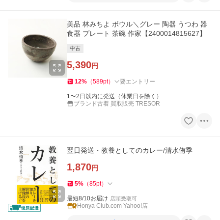
美品 林みちよ ボウル＼グレー 陶器 うつわ 器
食器 プレート 茶碗 作家【2400014815627】
中古
5,390
円
12
%
（
589
pt
）
要エントリー
1〜2日以内に発送（休業日を除く）
ブランド古着 買取販売 TRESOR
翌日発送・教養としてのカレー/清水侑季
1,870
円
5
%
（
85
pt
）
最短8/10お届け
店頭受取可
Honya Club.com Yahoo!店