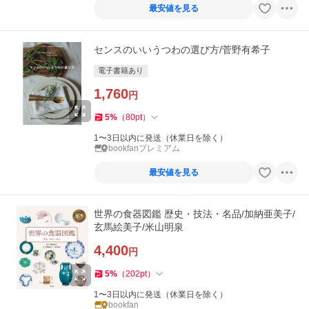
最安値を見る
センスのいいうつわの選び方/菅野有希子
電子書籍あり
1,760
円
5
%
（
80
pt
）
1〜3日以内に発送（休業日を除く）
bookfanプレミアム
最安値を見る
世界の食器図鑑 歴史・技法・名品/加納亜美子/
玄馬絵美子/米山明泉
4,400
円
5
%
（
202
pt
）
1〜3日以内に発送（休業日を除く）
bookfan