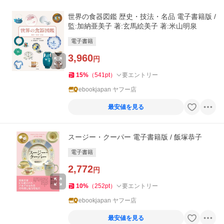
世界の食器図鑑 歴史・技法・名品 電子書籍版 /
監:加納亜美子 著:玄馬絵美子 著:米山明泉
電子書籍
3,960
円
15
%
（
541
pt
）
要エントリー
ebookjapan ヤフー店
最安値を見る
スージー・クーパー 電子書籍版 / 飯塚恭子
電子書籍
2,772
円
10
%
（
252
pt
）
要エントリー
ebookjapan ヤフー店
最安値を見る