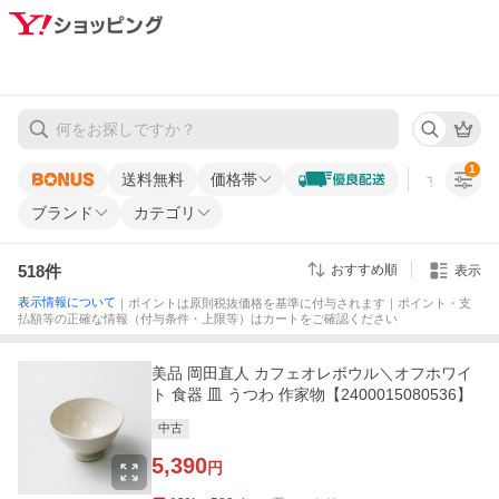
1
送料無料
価格帯
すべての条
ブランド
カテゴリ
518
件
おすすめ順
表示
表示情報について
｜ポイントは原則税抜価格を基準に付与されます｜ポイント・支
払額等の正確な情報（付与条件・上限等）はカートをご確認ください
美品 岡田直人 カフェオレボウル＼オフホワイ
ト 食器 皿 うつわ 作家物【2400015080536】
中古
5,390
円