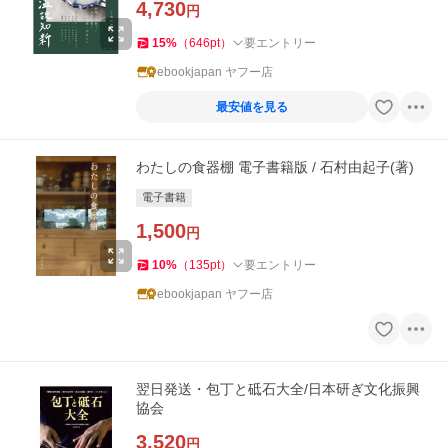
4,730
円
15
%
（
646
pt
）
要エントリー
ebookjapan ヤフー店
最安値を見る
わたしの食器棚 電子書籍版 / 石村由起子(著)
電子書籍
1,500
円
10
%
（
135
pt
）
要エントリー
ebookjapan ヤフー店
翌日発送・包丁と砥石大全/日本研ぎ文化振興
協会
3,520
円