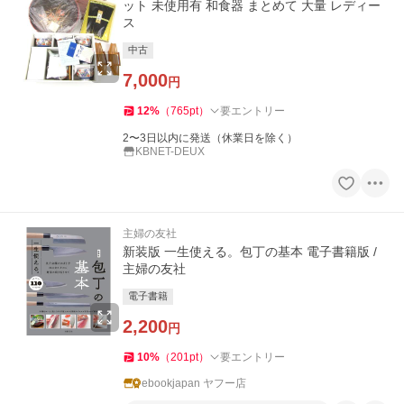
ット 未使用有 和食器 まとめて 大量 レディー
ス
中古
7,000
円
12
%
（
765
pt
）
要エントリー
2〜3日以内に発送（休業日を除く）
KBNET-DEUX
主婦の友社
新装版 一生使える。包丁の基本 電子書籍版 /
主婦の友社
電子書籍
2,200
円
10
%
（
201
pt
）
要エントリー
ebookjapan ヤフー店