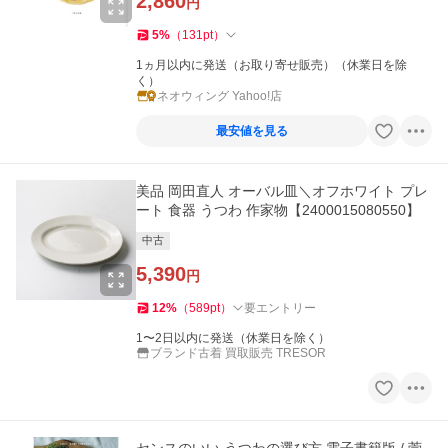
2,860
円
5
%
（
131
pt
）
1ヵ月以内に発送（お取り寄せ販売）（休業日を除
く）
ネオウィング Yahoo!店
最安値を見る
美品 岡田直人 オーバル皿＼オフホワイト プレ
ート 食器 うつわ 作家物【2400015080550】
中古
5,390
円
12
%
（
589
pt
）
要エントリー
1〜2日以内に発送（休業日を除く）
ブランド古着 買取販売 TRESOR