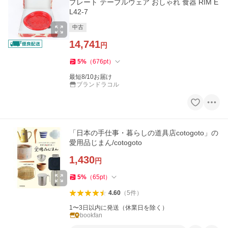
プレート テーブルウェア おしゃれ 食器 RIM E
L42-7
中古
14,741
円
5
%
（
676
pt
）
最短8/10お届け
ブランドラコル
「日本の手仕事・暮らしの道具店cotogoto」の
愛用品じまん/cotogoto
1,430
円
5
%
（
65
pt
）
4.60
（
5
件
）
1〜3日以内に発送（休業日を除く）
bookfan