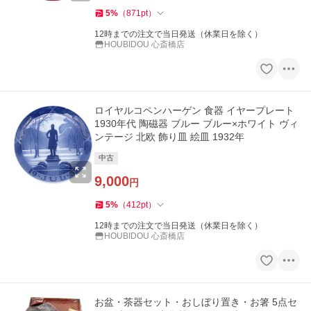
5
%
（
871
pt
）
12時までの注文で当日発送（休業日を除く）
HOUBIDOU 心斎橋店
ロイヤルコペンハーゲン 食器 イヤープレート
1930年代 陶磁器 ブルー ブルー×ホワイト ヴィ
ンテージ 北欧 飾り皿 絵皿 1932年
中古
9,000
円
5
%
（
412
pt
）
12時までの注文で当日発送（休業日を除く）
HOUBIDOU 心斎橋店
お盆・茶器セット・おしぼり置き・お箸 5点セ