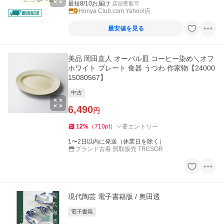
最短8/10お届け
店頭受取可
Honya Club.com Yahoo!店
最安値を見る
美品 岡田直人 オーバル皿 コーヒー染め＼オフ
ホワイト プレート 食器 うつわ 作家物【24000
15080567】
中古
6,490
円
12
%
（
710
pt
）
要エントリー
1〜2日以内に発送（休業日を除く）
ブランド古着 買取販売 TRESOR
現代陶芸 電子書籍版 / 奥田透
電子書籍