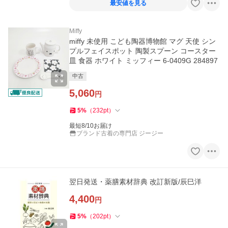
最安値を見る
Miffy
miffy 未使用 こども陶器博物館 マグ 天使 シン
プルフェイスポット 陶製スプーン コースター
皿 食器 ホワイト ミッフィー 6-0409G 284897
中古
5,060
円
5
%
（
232
pt
）
最短8/10お届け
ブランド古着の専門店 ジージー
翌日発送・薬膳素材辞典 改訂新版/辰巳洋
4,400
円
5
%
（
202
pt
）