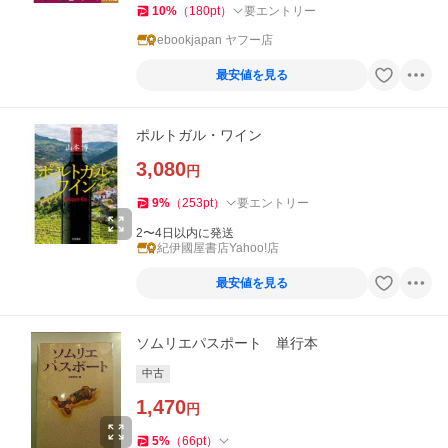
10
%
（
180
pt
）
要エントリー
ebookjapan ヤフー店
最安値を見る
ポルトガル・ワイン
3,080
円
9
%
（
253
pt
）
要エントリー
2〜4日以内に発送
紀伊國屋書店Yahoo!店
最安値を見る
ソムリエパスポート 単行本
中古
1,470
円
5
%
（
66
pt
）