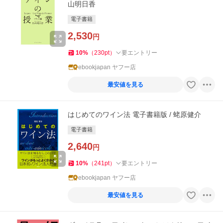
山明日香
電子書籍
2,530
円
10
%
（
230
pt
）
要エントリー
ebookjapan ヤフー店
最安値を見る
はじめてのワイン法 電子書籍版 / 蛯原健介
電子書籍
2,640
円
10
%
（
241
pt
）
要エントリー
ebookjapan ヤフー店
最安値を見る