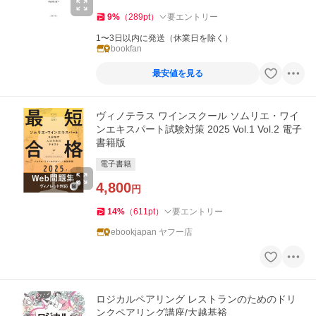
9
%
（
289
pt
）
要エントリー
1〜3日以内に発送（休業日を除く）
bookfan
最安値を見る
ヴィノテラス ワインスクール ソムリエ・ワイ
ンエキスパート試験対策 2025 Vol.1 Vol.2 電子
書籍版
電子書籍
4,800
円
14
%
（
611
pt
）
要エントリー
ebookjapan ヤフー店
ロジカルペアリング レストランのためのドリ
ンクペアリング講座/大越基裕