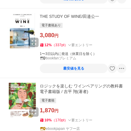
THE STUDY OF WINE/田邉公一
電子書籍あり
3,080
円
12
%
（
337
pt
）
要エントリー
1〜3日以内に発送（休業日を除く）
bookfanプレミアム
最安値を見る
ロジックを楽しむ ワインペアリングの教科書
電子書籍版 / 吉平 翔(著者)
電子書籍
1,870
円
10
%
（
170
pt
）
要エントリー
ebookjapan ヤフー店