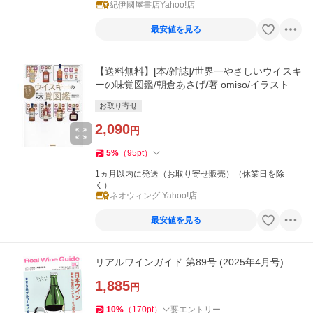
紀伊國屋書店Yahoo!店
最安値を見る
【送料無料】[本/雑誌]/世界一やさしいウイスキ
ーの味覚図鑑/朝倉あさげ/著 omiso/イラスト
お取り寄せ
2,090
円
5
%
（
95
pt
）
1ヵ月以内に発送（お取り寄せ販売）（休業日を除
く）
ネオウィング Yahoo!店
最安値を見る
リアルワインガイド 第89号 (2025年4月号)
1,885
円
10
%
（
170
pt
）
要エントリー