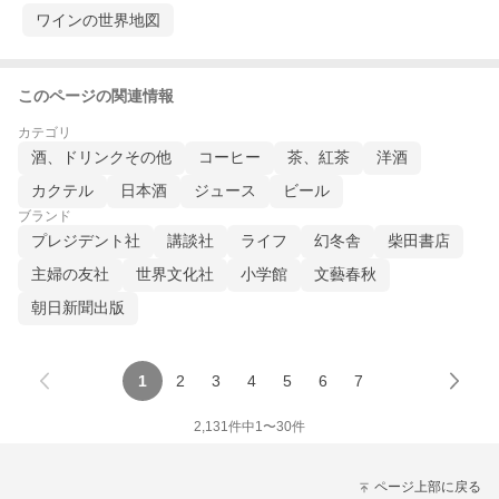
ワインの世界地図
このページの関連情報
カテゴリ
酒、ドリンクその他
コーヒー
茶、紅茶
洋酒
カクテル
日本酒
ジュース
ビール
ブランド
プレジデント社
講談社
ライフ
幻冬舎
柴田書店
主婦の友社
世界文化社
小学館
文藝春秋
朝日新聞出版
1
2
3
4
5
6
7
2,131
件中
1
〜
30
件
ページ上部に戻る