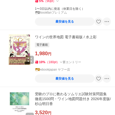
5
%
（
90
pt
）
1〜3日以内に発送（休業日を除く）
bookfanプレミアム
最安値を見る
ワインの世界地図 電子書籍版 / 水上彩
電子書籍
1,980
円
10
%
（
180
pt
）
要エントリー
ebookjapan ヤフー店
最安値を見る
受験のプロに教わるソムリエ試験対策問題集
徹底1500問・ワイン地図問題付き 2026年度版/
杉山明日香
3,520
円