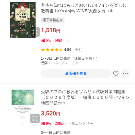
基本を知ればもっとおいしい!ワインを楽しむ
教科書 Let’s enjoy WINE/大西タカユキ
電子書籍あり
1,518
円
5
%
（
68
pt
）
4.50
（
4
件
）
1〜3日以内に発送（休業日を除く）
bookfanプレミアム
最安値を見る
受験のプロに教わるソムリエ試験対策問題集
〈２０２６年度版〉―徹底１５００問・ワイン
地図問題付き
3,520
円
9
%
（
289
pt
）
要エントリー
2〜4日以内に発送