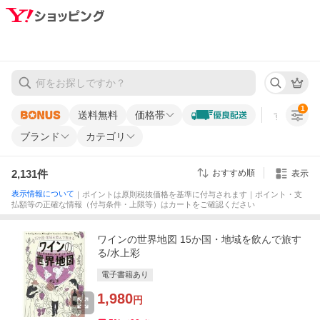
1
送料無料
価格帯
すべての条
ブランド
カテゴリ
2,131
件
おすすめ順
表示
表示情報について
｜ポイントは原則税抜価格を基準に付与されます｜ポイント・支
払額等の正確な情報（付与条件・上限等）はカートをご確認ください
ワインの世界地図 15か国・地域を飲んで旅す
る/水上彩
電子書籍あり
1,980
円