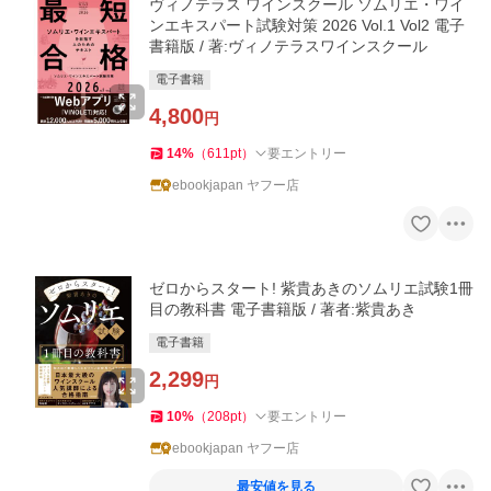
ヴィノテラス ワインスクール ソムリエ・ワイ
ンエキスパート試験対策 2026 Vol.1 Vol2 電子
書籍版 / 著:ヴィノテラスワインスクール
電子書籍
4,800
円
14
%
（
611
pt
）
要エントリー
ebookjapan ヤフー店
ゼロからスタート! 紫貴あきのソムリエ試験1冊
目の教科書 電子書籍版 / 著者:紫貴あき
電子書籍
2,299
円
10
%
（
208
pt
）
要エントリー
ebookjapan ヤフー店
最安値を見る