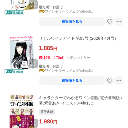
最短明日お届け
ワインセラーウメムラYahoo!店
最安値を見る
リアルワインガイド 第93号 (2026年4月号)
1,885
円
10
%
（
170
pt
）
要エントリー
最短明日お届け
ワインセラーウメムラYahoo!店
最安値を見る
キャラクターでわかるワイン図鑑 電子書籍版 /
著:紫貴あき イラスト:中井わこ
電子書籍
1,980
円