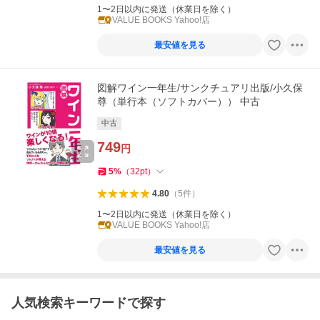
1〜2日以内に発送（休業日を除く）
VALUE BOOKS Yahoo!店
最安値を見る
図解ワイン一年生/サンクチュアリ出版/小久保
尊（単行本（ソフトカバー）） 中古
中古
749
円
5
%
（
32
pt
）
4.80
（
5
件
）
1〜2日以内に発送（休業日を除く）
VALUE BOOKS Yahoo!店
最安値を見る
人気検索キーワードで探す