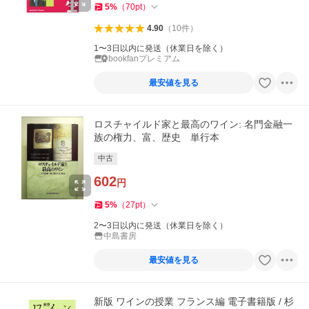
5
%
（
70
pt
）
4.90
（
10
件
）
1〜3日以内に発送（休業日を除く）
bookfanプレミアム
最安値を見る
ロスチャイルド家と最高のワイン: 名門金融一
族の権力、富、歴史 単行本
中古
602
円
5
%
（
27
pt
）
2〜3日以内に発送（休業日を除く）
中島書房
最安値を見る
新版 ワインの授業 フランス編 電子書籍版 / 杉