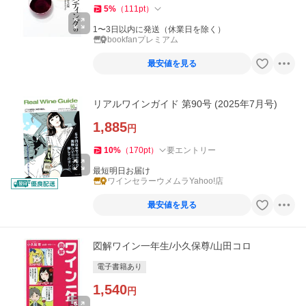
5
%
（
111
pt
）
1〜3日以内に発送（休業日を除く）
bookfanプレミアム
最安値を見る
リアルワインガイド 第90号 (2025年7月号)
1,885
円
10
%
（
170
pt
）
要エントリー
最短明日お届け
ワインセラーウメムラYahoo!店
最安値を見る
図解ワイン一年生/小久保尊/山田コロ
電子書籍あり
1,540
円