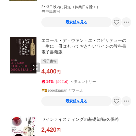
2〜3日以内に発送（休業日を除く）
中島書房
最安値を見る
エコール・デ・ヴァン・エ・スピリテューの
一生に一冊はもっておきたいワインの教科書
電子書籍版
電子書籍
4,400
円
14
%
（
562
pt
）
要エントリー
ebookjapan ヤフー店
最安値を見る
ワインテイスティングの基礎知識/久保將
2,420
円