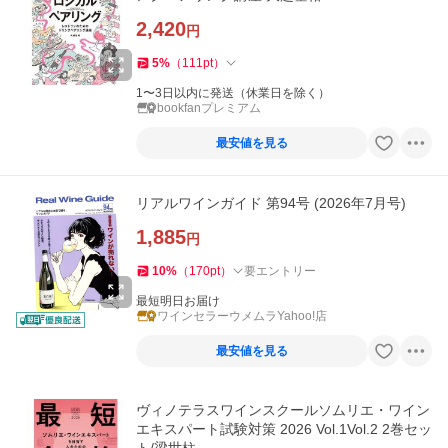
2,420
円
5
%
（
111
pt
）
1〜3日以内に発送（休業日を除く）
bookfanプレミアム
最安値を見る
リアルワインガイド 第94号 (2026年7月号)
1,885
円
10
%
（
170
pt
）
要エントリー
最短明日お届け
ワインセラーウメムラYahoo!店
最安値を見る
ヴィノテラスワインスクールソムリエ・ワイン
エキスパート試験対策 2026 Vol.1Vol.2 2巻セッ