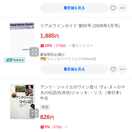
最安値を見る
リアルワインガイド 第92号 (2026年1月号)
1,885
円
10
%
（
170
pt
）
要エントリー
最短明日お届け
ワインセラーウメムラYahoo!店
最安値を見る
アンリ・ジャイエのワイン造り ヴォ-ヌ＝ロマ
ネの伝説/白水社/ジャッキ-・リゴ-（単行本）
中古
中古
826
円
5
%
（
37
pt
）