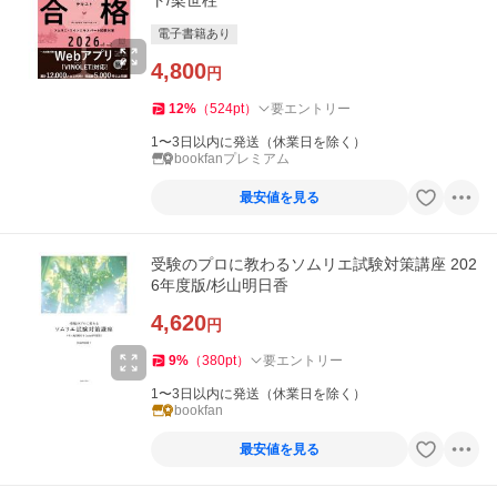
ト/梁世柱
電子書籍あり
4,800
円
12
%
（
524
pt
）
要エントリー
1〜3日以内に発送（休業日を除く）
bookfanプレミアム
最安値を見る
受験のプロに教わるソムリエ試験対策講座 202
6年度版/杉山明日香
4,620
円
9
%
（
380
pt
）
要エントリー
1〜3日以内に発送（休業日を除く）
bookfan
最安値を見る