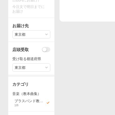
日以内にお届け）
今注文で明日までに
お届け
お届け先
東京都
店頭受取
受け取る都道府県
東京都
カテゴリ
音楽（教本曲集）
ブラスバンド教本
1
件
曲集