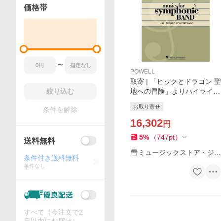
価格帯
〜
POWELL
取寄 | 「ヒックとドラゴン 聖
絞り込む
地への冒険」よりハイライト
| ジョン・パウエル/arr. マイ
お取り寄せ
条件を解除
ケル・ブラウン ( 吹奏楽 | 楽
譜 )
16,302
円
5
%
（
747
pt
）
送料無料
ミュージックストア・ジェ
条件付き送料無料
イ・ピー
条件なし
すべて（今注文で2