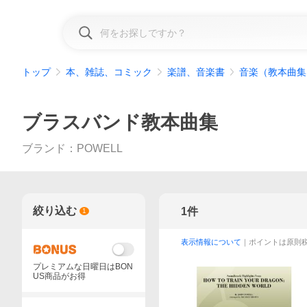
トップ
本、雑誌、コミック
楽譜、音楽書
音楽（教本曲集
ブラスバンド教本曲集
ブランド
：
POWELL
絞り込む
1
件
1
表示情報について
｜ポイントは原則
プレミアムな日曜日はBON
US商品がお得