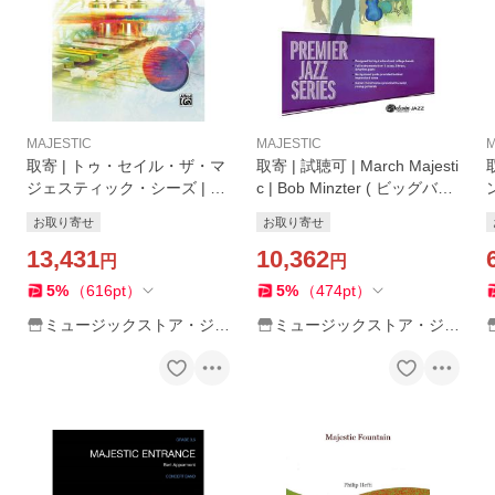
MAJESTIC
MAJESTIC
M
取寄 | トゥ・セイル・ザ・マ
取寄 | 試聴可 | March Majesti
ジェスティック・シーズ | ウ
c | Bob Minzter ( ビッグバン
ィリアム・オーウェンス ( 吹
ド | 楽譜 )
お取り寄せ
お取り寄せ
奏楽 | 楽譜 )
13,431
10,362
円
円
5
%
（
616
pt
）
5
%
（
474
pt
）
ミュージックストア・ジェ
ミュージックストア・ジェ
イ・ピー
イ・ピー