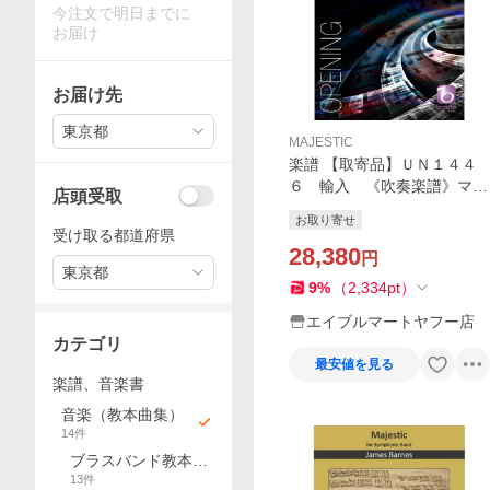
今注文で明日までに
お届け
お届け先
東京都
MAJESTIC
楽譜 【取寄品】ＵＮ１４４
６ 輸入 《吹奏楽譜》マジ
店頭受取
ェスティック・エントランス
お取り寄せ
【輸入】【ネコポス不可・宅
受け取る都道府県
配便のみ可】【沖縄・離島以
28,380
円
東京都
外送料無料】
9
%
（
2,334
pt
）
エイブルマートヤフー店
カテゴリ
最安値を見る
楽譜、音楽書
音楽（教本曲集）
14
件
ブラスバンド教本曲
13
件
集