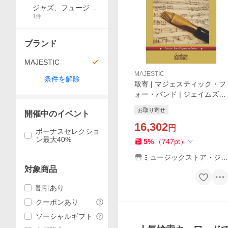
ジャズ、フュージョ
1
件
ン教本曲集
ブランド
MAJESTIC
MAJESTIC
条件を解除
取寄 | マジェスティック・フ
ォー・バンド | ジェイムズ・
バーンズ ( 吹奏楽 | 楽譜 )
お取り寄せ
開催中のイベント
16,302
円
ボーナスセレクショ
ン最大40%
5
%
（
747
pt
）
ミュージックストア・ジェ
イ・ピー
対象商品
割引あり
クーポンあり
ソーシャルギフト