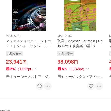
MAJESTIC
MAJESTIC
M
マジェスティック・エントラ
取寄 | Majestic Fountain | Phi
ンス | ベルト・アッペルモン
lip Hefti ( 吹奏楽 | 楽譜 )
ト ( 吹奏楽 | 楽譜 )
お取り寄せ
お取り寄せ
23,941
38,098
円
円
5
%
（
1,097
pt
）
5
%
（
1,748
pt
）
ミュージックストア・ジェ
ミュージックストア・ジェ
イ・ピー
イ・ピー