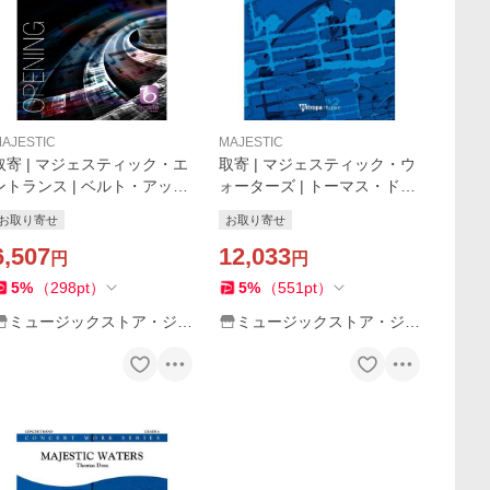
AJESTIC
MAJESTIC
取寄 | マジェスティック・エ
取寄 | マジェスティック・ウ
ントランス | ベルト・アッペ
ォーターズ | トーマス・ドス
ルモント （吹奏楽 | フルスコ
（吹奏楽 | フルスコア）
お取り寄せ
お取り寄せ
ア）
6,507
12,033
円
円
5
%
（
298
pt
）
5
%
（
551
pt
）
ミュージックストア・ジェ
ミュージックストア・ジェ
イ・ピー
イ・ピー