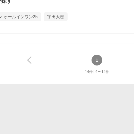
で探す
ン オールインワン2b
宇田大志
1
14
1
〜
14
件中
件