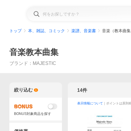
トップ
本、雑誌、コミック
楽譜、音楽書
音楽（教本曲集
音楽教本曲集
ブランド
：
MAJESTIC
絞り込む
14
件
1
表示情報について
｜ポイントは原則
BONUS対象商品を探す