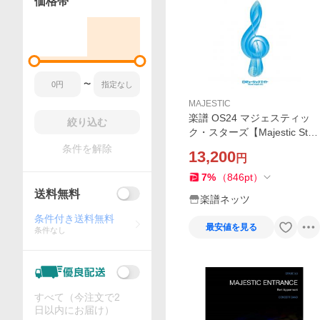
価格帯
〜
MAJESTIC
楽譜 OS24 マジェスティッ
絞り込む
ク・スターズ【Majestic Star
s】(吹奏楽オリジナル)
条件を解除
13,200
円
7
%
（
846
pt
）
送料無料
楽譜ネッツ
条件付き送料無料
最安値を見る
条件なし
すべて（今注文で2
日以内にお届け）