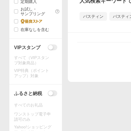
人気検索キーワード
定期購入
お試し・
サンプリング
バスティン
バスティ
在庫なしを含む
VIPスタンプ
すべて（VIPスタン
プ対象商品）
VIP特典（ポイント
アップ）対象
ふるさと納税
すべてのお礼品
ワンストップ電子申
請可のみ
Yahoo!ショッピング