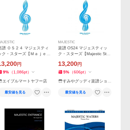
AJESTIC
MAJESTIC
楽譜 ＯＳ２４ マジェスティ
楽譜 OS24 マジェスティッ
ック・スターズ【Ｍａｊｅｓ
ク・スターズ【Majestic Star
ｔｉｃ Ｓｔａｒｓ】【沖
s】(吹奏楽オリジナル)
13,200
13,200
円
円
縄・離島以外送料無料】
9
%
（
1,086
pt
）
5
%
（
606
pt
）
エイブルマートヤフー店
すみやグッディ楽譜ショッ
プYahoo!店
最安値を見る
最安値を見る