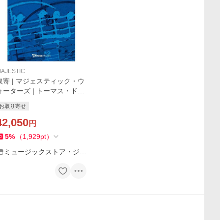
AJESTIC
取寄 | マジェスティック・ウ
ォーターズ | トーマス・ドス
( 吹奏楽 | 楽譜 )
お取り寄せ
42,050
円
5
%
（
1,929
pt
）
ミュージックストア・ジェ
イ・ピー