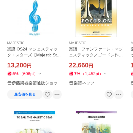
MAJESTIC
MAJESTIC
M
楽譜 OS24 マジェスティッ
楽譜 ファンファーレ・マジ
ク・スターズ【Majestic Star
ェスティック／ゴードン作曲
s】(吹奏楽オリジナル)
（44000455／輸入吹奏楽譜
13,200
22,660
円
円
（T）／G3／T:2:05）
5
%
（
606
pt
）
7
%
（
1,452
pt
）
伊藤楽器楽譜通販ショップ
楽譜ネッツ
Yahoo!店
最安値を見る