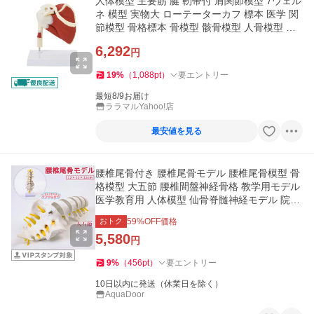
人体模型 主要筋 腱 靭帯付 肩関節模型 7ウェル
ネ 模型 実物大 ローテーターカフ 標本 医学 関
節模型 骨格標本 骨模型 骸骨模型 人骨模型 骨
格 人体 モデル
6,292
円
19
%
（
1,088
pt
）
要エントリー
最短8/9お届け
ララマルYahoo!店
最安値を見る
腰椎尾骨付き 腰椎尾骨モデル 腰椎尾骨模型 骨
格模型 大五節 腰椎間盤神経骨格 教学用モデル
医学教育用 人体模型 仙骨脊髄神経モデル 院内
模型
おトク
59
%OFF価格
5,580
円
9
%
（
456
pt
）
要エントリー
10日以内に発送（休業日を除く）
AquaDoor