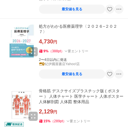
最安値を見る
処方がわかる医療薬理学〈２０２６−２０２
７〉
4,730
円
9
%
（
388
pt
）
要エントリー
2〜4日以内に発送
紀伊國屋書店Yahoo!店
最安値を見る
骨格筋 デスクサイズプラスチック版 ( ポスタ
ー ） 人体チャート 医学チャート 人体ポスター
人体解剖図 人体図 整体用品
2,129
円
15
%
（
289
pt
）
要エントリー