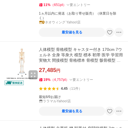
11
%
（
651
pt
）
要エントリー
1ヵ月以内に発送（お取り寄せ販売）（休業日を除
く）
ネオウィング Yahoo!店
最安値を見る
人体模型 骨格模型 キャスター付き 170cm 7ウ
ェルネ 全身 等身大 模型 標本 靭帯 医学 学習用
実物大 間接模型 骨格標本 骨模型 骸骨模型 人
骨模型 骨格
27,485
円
19
%
（
4,757
pt
）
要エントリー
4.45
（
11
件
）
最短8/9お届け
ララマルYahoo!店
最安値を見る