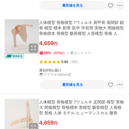
最安値を見る
人体模型 骨格模型 7ウェルネ 肩甲骨 肩関節 鎖
骨 模型 標本 靭帯 医学 学習用 実物大 間接模型
骨格標本 骨模型 骸骨模型 人骨模型 骨格 人体
モデル 右肩
4,659
円
19
%
（
805
pt
）
要エントリー
5.00
（
3
件
）
最短8/9お届け
ララマルYahoo!店
最安値を見る
人体模型 骨格模型 7ウェルネ 足関節 模型 実物
大 間接模型 骨格標本 骨模型 骸骨模型 人骨模
型 骨格 人体 モデル ヒューマンスカル 骸骨
4,659
円