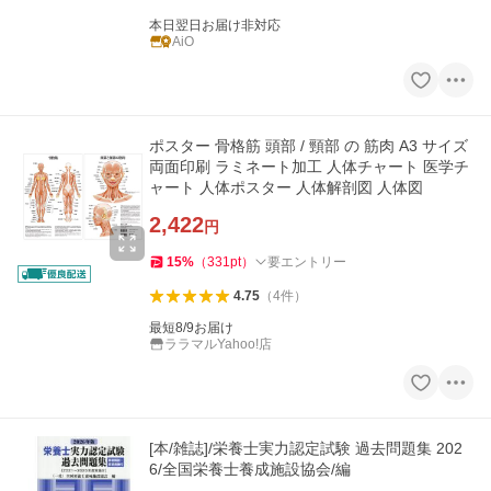
本日翌日お届け非対応
AiO
ポスター 骨格筋 頭部 / 頸部 の 筋肉 A3 サイズ
両面印刷 ラミネート加工 人体チャート 医学チ
ャート 人体ポスター 人体解剖図 人体図
2,422
円
15
%
（
331
pt
）
要エントリー
4.75
（
4
件
）
最短8/9お届け
ララマルYahoo!店
[本/雑誌]/栄養士実力認定試験 過去問題集 202
6/全国栄養士養成施設協会/編