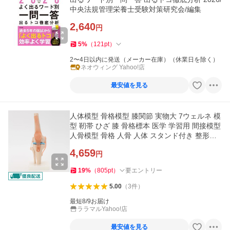
中央法規管理栄養士受験対策研究会/編集
2,640
円
5
%
（
121
pt
）
2〜4日以内に発送（メーカー在庫）（休業日を除く）
ネオウィング Yahoo!店
最安値を見る
人体模型 骨格模型 膝関節 実物大 7ウェルネ 模
型 靭帯 ひざ 膝 骨格標本 医学 学習用 間接模型
人骨模型 骨格 人骨 人体 スタンド付き 整形外
科 整体 整骨院
4,659
円
19
%
（
805
pt
）
要エントリー
5.00
（
3
件
）
最短8/9お届け
ララマルYahoo!店
最安値を見る