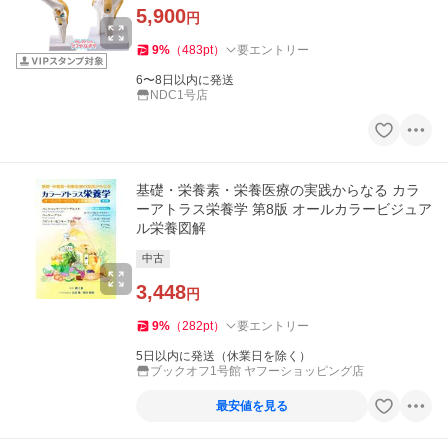
型 関節可動モデル
5,900
円
9
%
（
483
pt
）
要エントリー
6〜8日以内に発送
NDC1号店
基礎・栄養素・栄養医療の実践からなる カラ
ーアトラス栄養学 第8版 オールカラービジュア
ル栄養図解
中古
3,448
円
9
%
（
282
pt
）
要エントリー
5日以内に発送（休業日を除く）
ブックオフ1号館 ヤフーショッピング店
最安値を見る