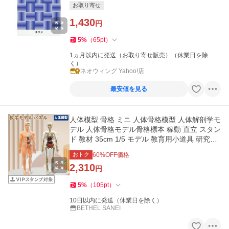
お取り寄せ
1,430
円
5
%
（
65
pt
）
1ヵ月以内に発送（お取り寄せ販売）（休業日を除
く）
ネオウィング Yahoo!店
最安値を見る
人体模型 骨格 ミニ 人体骨格模型 人体解剖学モ
デル 人体骨格モデル骨格標本 稼動 直立 スタン
ド 教材 35cm 1/5 モデル 教育用小道具 研究用
の骨格系解剖学 模型
おトク
60
%OFF価格
2,310
円
5
%
（
105
pt
）
10日以内に発送（休業日を除く）
BETHEL SANEI