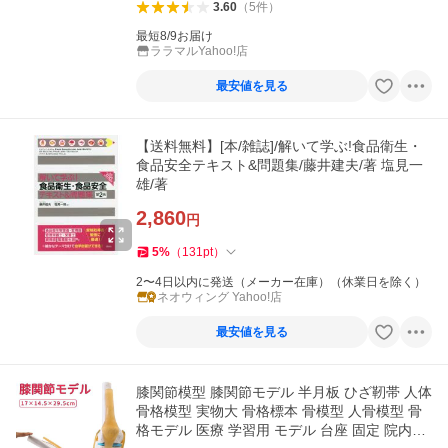
3.60
（
5
件
）
最短8/9お届け
ララマルYahoo!店
最安値を見る
【送料無料】[本/雑誌]/解いて学ぶ!食品衛生・
食品安全テキスト&問題集/藤井建夫/著 塩見一
雄/著
2,860
円
5
%
（
131
pt
）
2〜4日以内に発送（メーカー在庫）（休業日を除く）
ネオウィング Yahoo!店
最安値を見る
膝関節模型 膝関節モデル 半月板 ひざ靭帯 人体
骨格模型 実物大 骨格標本 骨模型 人骨模型 骨
格モデル 医療 学習用 モデル 台座 固定 院内模