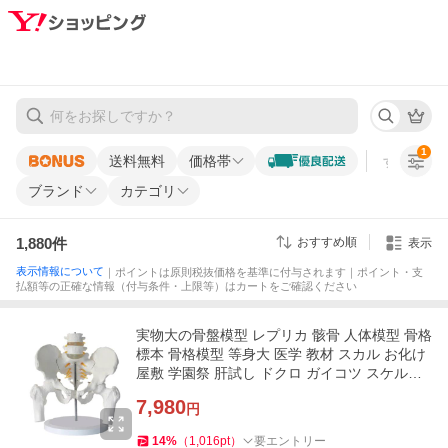
1
送料無料
価格帯
すべての条
ブランド
カテゴリ
1,880
件
おすすめ順
表示
表示情報について
｜ポイントは原則税抜価格を基準に付与されます｜ポイント・支
払額等の正確な情報（付与条件・上限等）はカートをご確認ください
実物大の骨盤模型 レプリカ 骸骨 人体模型 骨格
標本 骨格模型 等身大 医学 教材 スカル お化け
屋敷 学園祭 肝試し ドクロ ガイコツ スケルト
ン
7,980
円
14
%
（
1,016
pt
）
要エントリー