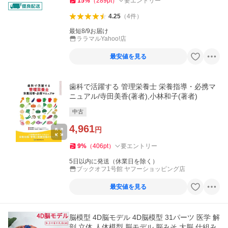
15
%
（
289
pt
）
要エントリー
4.25
（
4
件
）
最短8/9お届け
ララマルYahoo!店
最安値を見る
歯科で活躍する 管理栄養士 栄養指導・必携マ
ニュアル/寺田美香(著者),小林和子(著者)
中古
4,961
円
9
%
（
406
pt
）
要エントリー
5日以内に発送（休業日を除く）
ブックオフ1号館 ヤフーショッピング店
最安値を見る
脳模型 4D脳モデル 4D脳模型 31パーツ 医学 解
剖 立体 人体模型 脳モデル 脳みそ 大脳 仕組み