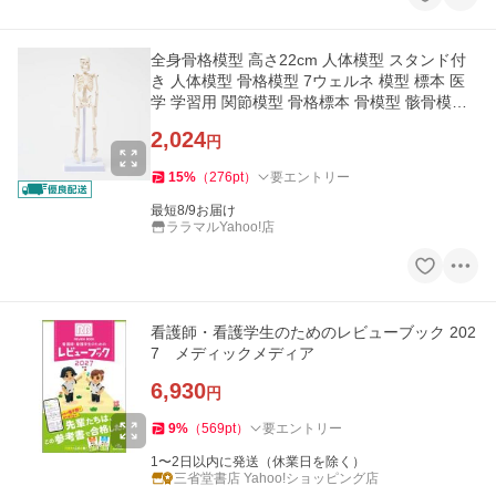
全身骨格模型 高さ22cm 人体模型 スタンド付
き 人体模型 骨格模型 7ウェルネ 模型 標本 医
学 学習用 関節模型 骨格標本 骨模型 骸骨模型
人骨模型 骨格 モデル
2,024
円
15
%
（
276
pt
）
要エントリー
最短8/9お届け
ララマルYahoo!店
看護師・看護学生のためのレビューブック 202
7 メディックメディア
6,930
円
9
%
（
569
pt
）
要エントリー
1〜2日以内に発送（休業日を除く）
三省堂書店 Yahoo!ショッピング店