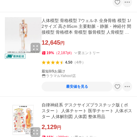
人体模型 骨格模型 7ウェルネ 全身骨格 模型 1/
2サイズ 高さ85cm 主要動脈・静脈・神経付 間
接模型 骨格標本 骨模型 骸骨模型 人骨模型 骨
格
12,645
円
19
%
（
2,187
pt
）
要エントリー
4.50
（
4
件
）
最短8/9お届け
ララマルYahoo!店
最安値を見る
自律神経系 デスクサイズプラスチック版 ( ポ
スター ） 人体チャート 医学チャート 人体ポス
ター 人体解剖図 人体図 整体用品
2,129
円