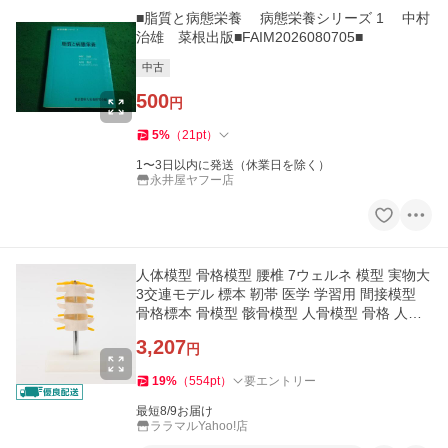
■脂質と病態栄養 病態栄養シリーズ 1 中村
治雄 菜根出版■FAIM2026080705■
中古
500
円
5
%
（
21
pt
）
1〜3日以内に発送（休業日を除く）
永井屋ヤフー店
人体模型 骨格模型 腰椎 7ウェルネ 模型 実物大
3交連モデル 標本 靭帯 医学 学習用 間接模型
骨格標本 骨模型 骸骨模型 人骨模型 骨格 人体
モデル 骸骨
3,207
円
19
%
（
554
pt
）
要エントリー
最短8/9お届け
ララマルYahoo!店