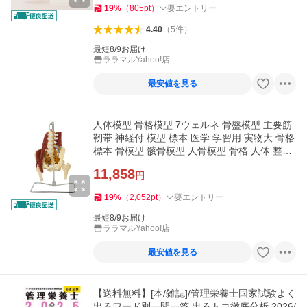
19
%
（
805
pt
）
要エントリー
4.40
（
5
件
）
最短8/9お届け
ララマルYahoo!店
最安値を見る
人体模型 骨格模型 7ウェルネ 骨盤模型 主要筋
靭帯 神経付 模型 標本 医学 学習用 実物大 骨格
標本 骨模型 骸骨模型 人骨模型 骨格 人体 整体
整骨院 整形外科
11,858
円
19
%
（
2,052
pt
）
要エントリー
最短8/9お届け
ララマルYahoo!店
最安値を見る
【送料無料】[本/雑誌]/管理栄養士国家試験よく
出るワード別一問一答 出るトコ徹底分析 2026/