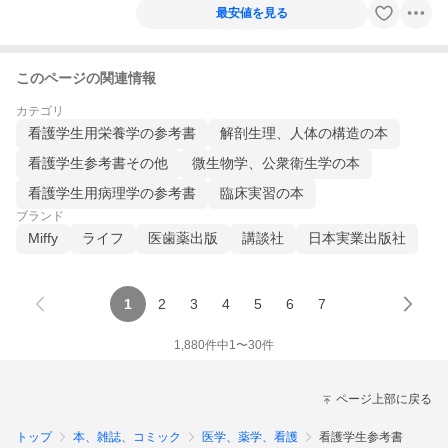
最安値を見る
このページの関連情報
カテゴリ
看護学生用栄養学の参考書
解剖生理、人体の構造の本
看護学生参考書その他
微生物学、公衆衛生学の本
看護学生用病理学の参考書
臨床実習の本
ブランド
Miffy
ライフ
医歯薬出版
講談社
日本実業出版社
1
2
3
4
5
6
7
1,880
件中
1
〜
30
件
ページ上部に戻る
トップ
本、雑誌、コミック
医学、薬学、看護
看護学生参考書