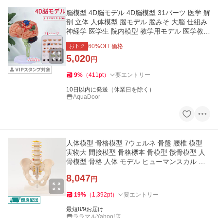
脳模型 4D脳モデル 4D脳模型 31パーツ 医学 解
剖 立体 人体模型 脳モデル 脳みそ 大脳 仕組み
神経学 医学生 院内模型 教学用モデル 医学教育
用
おトク
60
%OFF価格
5,020
円
9
%
（
411
pt
）
要エントリー
10日以内に発送（休業日を除く）
AquaDoor
人体模型 骨格模型 7ウェルネ 骨盤 腰椎 模型
実物大 間接模型 骨格標本 骨模型 骸骨模型 人
骨模型 骨格 人体 モデル ヒューマンスカル 骸
骨
8,047
円
19
%
（
1,392
pt
）
要エントリー
最短8/9お届け
ララマルYahoo!店