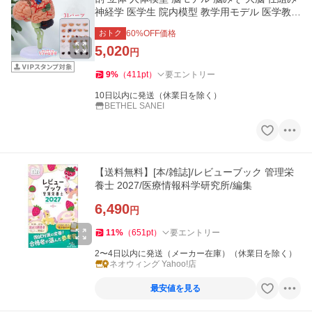
神経学 医学生 院内模型 教学用モデル 医学教育
用
おトク
60
%OFF価格
5,020
円
9
%
（
411
pt
）
要エントリー
10日以内に発送（休業日を除く）
BETHEL SANEI
【送料無料】[本/雑誌]/レビューブック 管理栄
養士 2027/医療情報科学研究所/編集
6,490
円
11
%
（
651
pt
）
要エントリー
2〜4日以内に発送（メーカー在庫）（休業日を除く）
ネオウィング Yahoo!店
最安値を見る