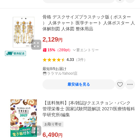
骨格 デスクサイズプラスチック版 ( ポスター
） 人体チャート 医学チャート 人体ポスター 人
体解剖図 人体図 整体用品
2,129
円
15
%
（
289
pt
）
要エントリー
4.33
（
3
件
）
最短8/9お届け
ララマルYahoo!店
最安値を見る
【送料無料】[本/雑誌]/クエスチョン・バンク
管理栄養士 国家試験問題解説 2027/医療情報科
学研究所/編集
お取り寄せ
6,490
円