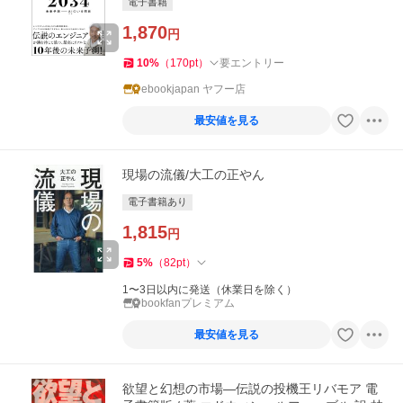
電子書籍
1,870
円
10
%
（
170
pt
）
要エントリー
ebookjapan ヤフー店
最安値を見る
現場の流儀/大工の正やん
電子書籍あり
1,815
円
5
%
（
82
pt
）
1〜3日以内に発送（休業日を除く）
bookfanプレミアム
最安値を見る
欲望と幻想の市場―伝説の投機王リバモア 電