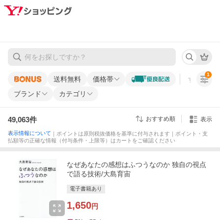
1
送料無料
価格帯
すべての条
ブランド
カテゴリ
49,063
件
おすすめ順
表示
表示情報について
｜ポイントは原則税抜価格を基準に付与されます｜ポイント・支
払額等の正確な情報（付与条件・上限等）はカートをご確認ください
なぜあなたの感想はふつうなのか 独自の視点
で語る技術/大島育宙
電子書籍あり
1,650
円