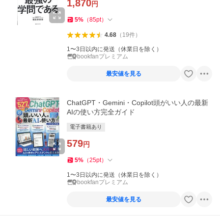
1,870
円
5
%
（
85
pt
）
4.68
（
19
件
）
1〜3日以内に発送（休業日を除く）
bookfanプレミアム
最安値を見る
ChatGPT・Gemini・Copilot頭がいい人の最新
AIの使い方完全ガイド
電子書籍あり
579
円
5
%
（
25
pt
）
1〜3日以内に発送（休業日を除く）
bookfanプレミアム
最安値を見る