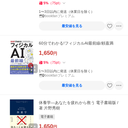
5
%
（
75
pt
）
1〜3日以内に発送（休業日を除く）
bookfanプレミアム
最安値を見る
60分でわかる!フィジカルAI最前線/頼嘉満
1,650
円
5
%
（
75
pt
）
1〜3日以内に発送（休業日を除く）
bookfanプレミアム
最安値を見る
休養学―あなたを疲れから救う 電子書籍版 /
著:片野秀樹
電子書籍
1,650
円