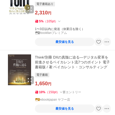
電子書籍あり
2,310
円
5
%
（
105
pt
）
1〜3日以内に発送（休業日を除く）
bookfanプレミアム
最安値を見る
Think!別冊 DXの真髄に迫る―デジタル変革を
前進させるベイカレント流7つのポイント 電子
書籍版 / 著:ベイカレント・コンサルティング
電子書籍
1,650
円
10
%
（
150
pt
）
要エントリー
ebookjapan ヤフー店
最安値を見る