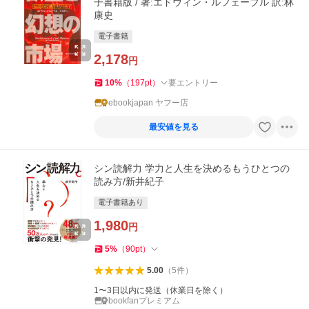
子書籍版 / 著:エドウィン・ルフェーブル 訳:林
康史
電子書籍
2,178
円
10
%
（
197
pt
）
要エントリー
ebookjapan ヤフー店
最安値を見る
シン読解力 学力と人生を決めるもうひとつの
読み方/新井紀子
電子書籍あり
1,980
円
5
%
（
90
pt
）
5.00
（
5
件
）
1〜3日以内に発送（休業日を除く）
bookfanプレミアム