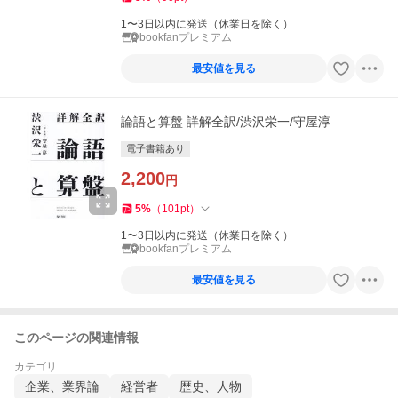
1〜3日以内に発送（休業日を除く）
bookfanプレミアム
最安値を見る
論語と算盤 詳解全訳/渋沢栄一/守屋淳
電子書籍あり
2,200
円
5
%
（
101
pt
）
1〜3日以内に発送（休業日を除く）
bookfanプレミアム
最安値を見る
このページの関連情報
カテゴリ
企業、業界論
経営者
歴史、人物