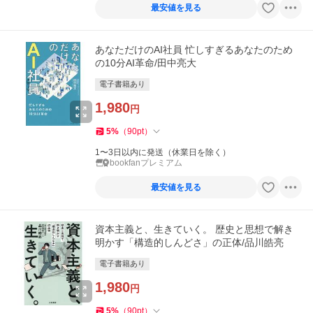
最安値を見る
あなただけのAI社員 忙しすぎるあなたのため
の10分AI革命/田中亮大
電子書籍あり
1,980
円
5
%
（
90
pt
）
1〜3日以内に発送（休業日を除く）
bookfanプレミアム
最安値を見る
資本主義と、生きていく。 歴史と思想で解き
明かす「構造的しんどさ」の正体/品川皓亮
電子書籍あり
1,980
円
5
%
（
90
pt
）