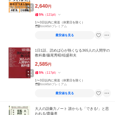
2,640
円
5
%
（
121
pt
）
1〜3日以内に発送（休業日を除く）
bookfanプレミアム
最安値を見る
1日1話、読めば心が熱くなる365人の人間学の
教科書/藤尾秀昭/稲盛和夫
2,585
円
5
%
（
117
pt
）
1〜3日以内に発送（休業日を除く）
bookfanプレミアム
最安値を見る
大人の語彙力ノート 誰からも「できる!」と思
われる/齋藤孝