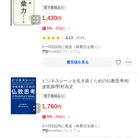
電子書籍あり
1,430
円
5
%
（
65
pt
）
4.13
（
60
件
）
1〜3日以内に発送（休業日を除く）
bookfanプレミアム
最安値を見る
ビジネスシーンを生き抜くための仏教思考/松
波龍源/野村高文
電子書籍あり
1,760
円
5
%
（
80
pt
）
1〜3日以内に発送（休業日を除く）
bookfanプレミアム