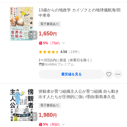
13歳からの地政学 カイゾクとの地球儀航海/田
中孝幸
電子書籍あり
1,650
円
5
%
（
75
pt
）
4.58
（
19
件
）
1〜3日以内に発送（休業日を除く）
bookfanプレミアム
最安値を見る
傍観者が育つ組織主人公が育つ組織 自ら動き
出す人たちが圧倒的に強い理由/新島泰久也
電子書籍あり
1,980
円
5
%
（
90
pt
）