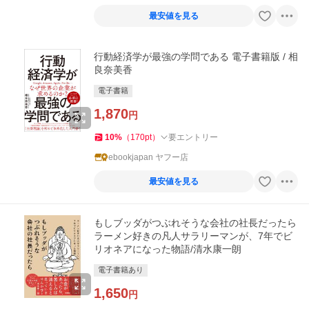
最安値を見る
行動経済学が最強の学問である 電子書籍版 / 相
良奈美香
電子書籍
1,870
円
10
%
（
170
pt
）
要エントリー
ebookjapan ヤフー店
最安値を見る
もしブッダがつぶれそうな会社の社長だったら
ラーメン好きの凡人サラリーマンが、7年でビ
リオネアになった物語/清水康一朗
電子書籍あり
1,650
円