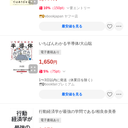
10
%
（
150
pt
）
要エントリー
ebookjapan ヤフー店
最安値を見る
いちばんわかる半導体/大山聡
電子書籍あり
1,650
円
5
%
（
75
pt
）
1〜3日以内に発送（休業日を除く）
bookfanプレミアム
最安値を見る
行動経済学が最強の学問である/相良奈美香
電子書籍あり