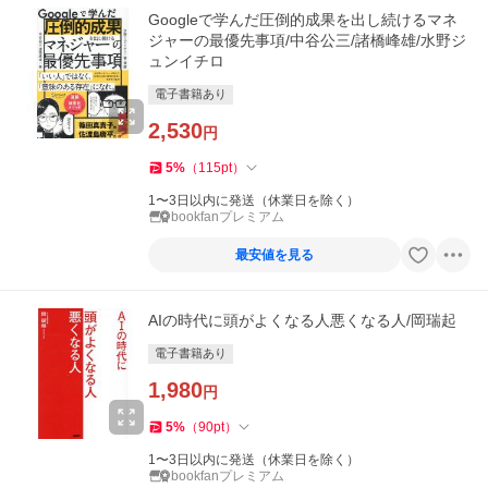
Googleで学んだ圧倒的成果を出し続けるマネ
ジャーの最優先事項/中谷公三/諸橋峰雄/水野ジ
ュンイチロ
電子書籍あり
2,530
円
5
%
（
115
pt
）
1〜3日以内に発送（休業日を除く）
bookfanプレミアム
最安値を見る
AIの時代に頭がよくなる人悪くなる人/岡瑞起
電子書籍あり
1,980
円
5
%
（
90
pt
）
1〜3日以内に発送（休業日を除く）
bookfanプレミアム