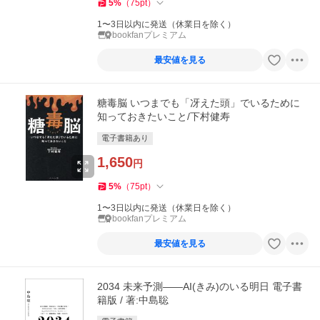
5
%
（
75
pt
）
1〜3日以内に発送（休業日を除く）
bookfanプレミアム
最安値を見る
糖毒脳 いつまでも「冴えた頭」でいるために
知っておきたいこと/下村健寿
電子書籍あり
1,650
円
5
%
（
75
pt
）
1〜3日以内に発送（休業日を除く）
bookfanプレミアム
最安値を見る
2034 未来予測――AI(きみ)のいる明日 電子書
籍版 / 著:中島聡