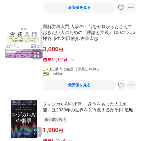
最安値を見る
図解労務入門 人事の土台をゼロからおさえて
おきたい人のための「理論と実践」100のツボ/
坪谷邦生/岩田佑介/古茶宏志
3,080
円
5
%
（
141
pt
）
1〜3日以内に発送（休業日を除く）
bookfan
最安値を見る
フィジカルAIの衝撃 「身体をもった人工知
能」は2030年の世界をどう変えるか/田中道昭
電子書籍あり
1,980
円
5
%
（
90
pt
）