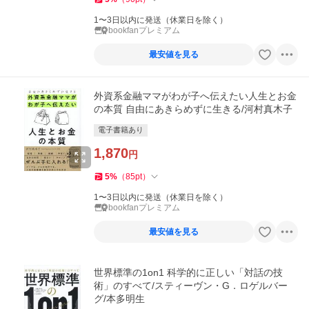
1〜3日以内に発送（休業日を除く）
bookfanプレミアム
最安値を見る
外資系金融ママがわが子へ伝えたい人生とお金
の本質 自由にあきらめずに生きる/河村真木子
電子書籍あり
1,870
円
5
%
（
85
pt
）
1〜3日以内に発送（休業日を除く）
bookfanプレミアム
最安値を見る
世界標準の1on1 科学的に正しい「対話の技
術」のすべて/スティーヴン・G．ロゲルバー
グ/本多明生