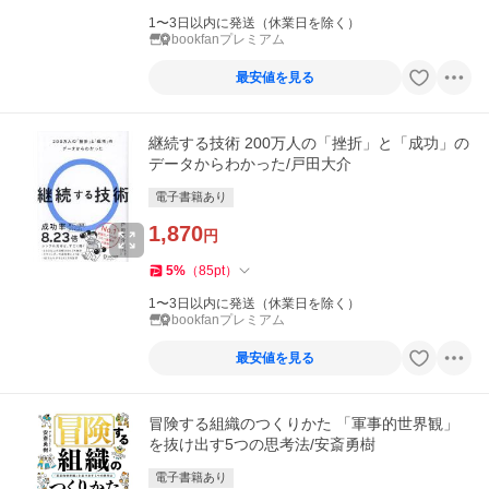
1〜3日以内に発送（休業日を除く）
bookfanプレミアム
最安値を見る
継続する技術 200万人の「挫折」と「成功」の
データからわかった/戸田大介
電子書籍あり
1,870
円
5
%
（
85
pt
）
1〜3日以内に発送（休業日を除く）
bookfanプレミアム
最安値を見る
冒険する組織のつくりかた 「軍事的世界観」
を抜け出す5つの思考法/安斎勇樹
電子書籍あり