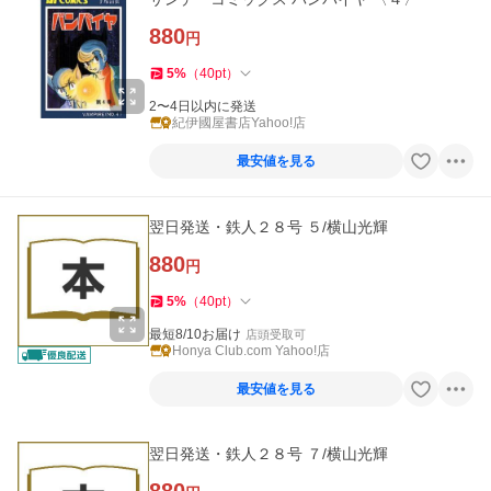
880
円
5
%
（
40
pt
）
2〜4日以内に発送
紀伊國屋書店Yahoo!店
最安値を見る
翌日発送・鉄人２８号 ５/横山光輝
880
円
5
%
（
40
pt
）
最短8/10お届け
店頭受取可
Honya Club.com Yahoo!店
最安値を見る
翌日発送・鉄人２８号 ７/横山光輝