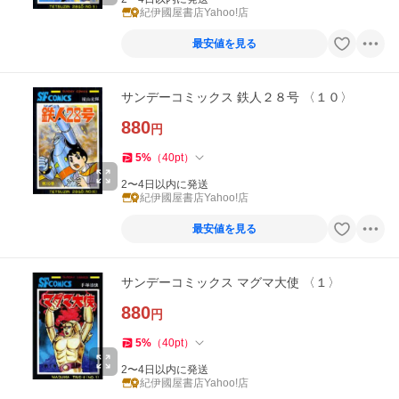
紀伊國屋書店Yahoo!店
最安値を見る
サンデーコミックス 鉄人２８号 〈１０〉
880
円
5
%
（
40
pt
）
2〜4日以内に発送
紀伊國屋書店Yahoo!店
最安値を見る
サンデーコミックス マグマ大使 〈１〉
880
円
5
%
（
40
pt
）
2〜4日以内に発送
紀伊國屋書店Yahoo!店