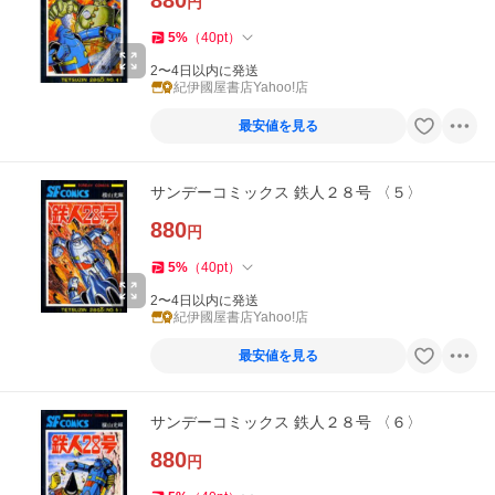
880
円
5
%
（
40
pt
）
2〜4日以内に発送
紀伊國屋書店Yahoo!店
最安値を見る
サンデーコミックス 鉄人２８号 〈５〉
880
円
5
%
（
40
pt
）
2〜4日以内に発送
紀伊國屋書店Yahoo!店
最安値を見る
サンデーコミックス 鉄人２８号 〈６〉
880
円