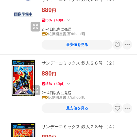
880
円
5
%
（
40
pt
）
2〜4日以内に発送
紀伊國屋書店Yahoo!店
最安値を見る
サンデーコミックス 鉄人２８号 〈２〉
880
円
5
%
（
40
pt
）
2〜4日以内に発送
紀伊國屋書店Yahoo!店
最安値を見る
サンデーコミックス 鉄人２８号 〈４〉