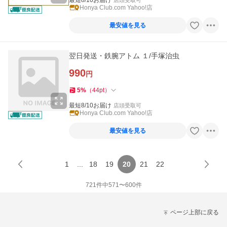
最短8/10お届け
Honya Club.com Yahoo!店
最安値を見る
翌日発送・鉄腕アトム １/手塚治虫
990
円
5
%
（
44
pt
）
最短8/10お届け
店頭受取可
Honya Club.com Yahoo!店
最安値を見る
1
...
18
19
20
21
22
721
件中
571
〜
600
件
ページ上部に戻る