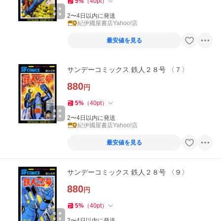
5
%
（
40
pt
）
2〜4日以内に発送
紀伊國屋書店Yahoo!店
最安値を見る
サンデーコミックス 鉄人２８号 〈７〉
880
円
5
%
（
40
pt
）
2〜4日以内に発送
紀伊國屋書店Yahoo!店
最安値を見る
サンデーコミックス 鉄人２８号 〈９〉
880
円
5
%
（
40
pt
）
2〜4日以内に発送