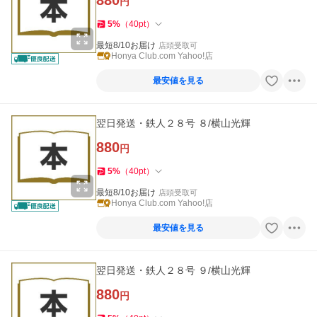
880
円
5
%
（
40
pt
）
最短8/10お届け
店頭受取可
Honya Club.com Yahoo!店
最安値を見る
翌日発送・鉄人２８号 ８/横山光輝
880
円
5
%
（
40
pt
）
最短8/10お届け
店頭受取可
Honya Club.com Yahoo!店
最安値を見る
翌日発送・鉄人２８号 ９/横山光輝
880
円