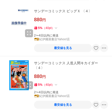
サンデーコミックス ビッグＸ 〈４〉
880
円
5
%
（
40
pt
）
2〜4日以内に発送
紀伊國屋書店Yahoo!店
最安値を見る
サンデーコミックス 人造人間キカイダー
〈４〉
880
円
5
%
（
40
pt
）
2〜4日以内に発送
紀伊國屋書店Yahoo!店
最安値を見る