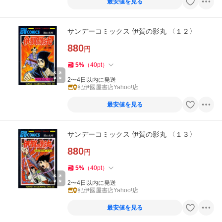
最安値を見る
サンデーコミックス 伊賀の影丸 〈１２〉
880
円
5
%
（
40
pt
）
2〜4日以内に発送
紀伊國屋書店Yahoo!店
最安値を見る
サンデーコミックス 伊賀の影丸 〈１３〉
880
円
5
%
（
40
pt
）
2〜4日以内に発送
紀伊國屋書店Yahoo!店
最安値を見る