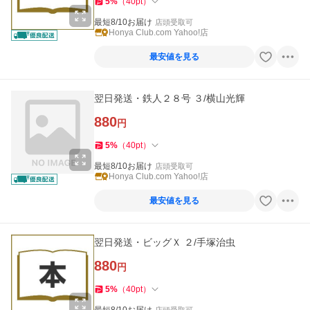
5
%
（
40
pt
）
最短8/10お届け
店頭受取可
Honya Club.com Yahoo!店
最安値を見る
翌日発送・鉄人２８号 ３/横山光輝
880
円
5
%
（
40
pt
）
最短8/10お届け
店頭受取可
Honya Club.com Yahoo!店
最安値を見る
翌日発送・ビッグＸ ２/手塚治虫
880
円
5
%
（
40
pt
）
店頭受取可