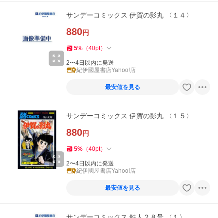
サンデーコミックス 伊賀の影丸 〈１４〉
880
円
5
%
（
40
pt
）
2〜4日以内に発送
紀伊國屋書店Yahoo!店
最安値を見る
サンデーコミックス 伊賀の影丸 〈１５〉
880
円
5
%
（
40
pt
）
2〜4日以内に発送
紀伊國屋書店Yahoo!店
最安値を見る
サンデーコミックス 鉄人２８号 〈１〉