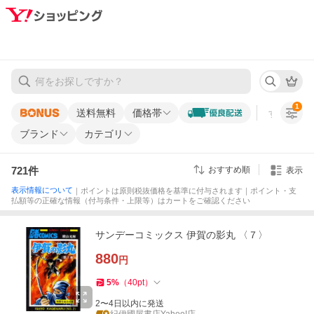
1
送料無料
価格帯
すべての条
ブランド
カテゴリ
721
件
おすすめ順
表示
表示情報について
｜ポイントは原則税抜価格を基準に付与されます｜ポイント・支
払額等の正確な情報（付与条件・上限等）はカートをご確認ください
サンデーコミックス 伊賀の影丸 〈７〉
880
円
5
%
（
40
pt
）
2〜4日以内に発送