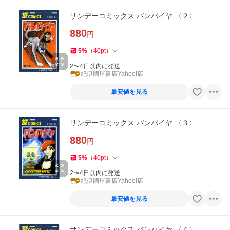
サンデーコミックス バンパイヤ 〈２〉
880
円
5
%
（
40
pt
）
2〜4日以内に発送
紀伊國屋書店Yahoo!店
最安値を見る
サンデーコミックス バンパイヤ 〈３〉
880
円
5
%
（
40
pt
）
2〜4日以内に発送
紀伊國屋書店Yahoo!店
最安値を見る
サンデーコミックス バンパイヤ 〈４〉