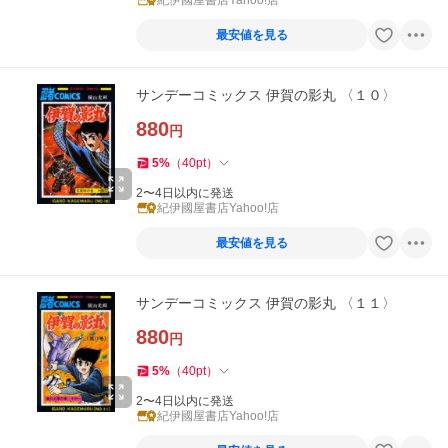
紀伊國屋書店Yahoo!店
最安値を見る
サンデーコミックス 伊賀の影丸 〈１０〉
880
円
5
%
（
40
pt
）
2〜4日以内に発送
紀伊國屋書店Yahoo!店
最安値を見る
サンデーコミックス 伊賀の影丸 〈１１〉
880
円
5
%
（
40
pt
）
2〜4日以内に発送
紀伊國屋書店Yahoo!店