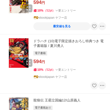
594
円
10
%
（
52
pt
）
要エントリー
ebookjapan ヤフー店
最安値を見る
ドラハチ (10)電子限定描きおろし特典つき 電
子書籍版 / 夏川勇人
電子書籍
594
円
10
%
（
52
pt
）
要エントリー
ebookjapan ヤフー店
龍狼伝 王霸立国編12/山原義人
電子書籍あり