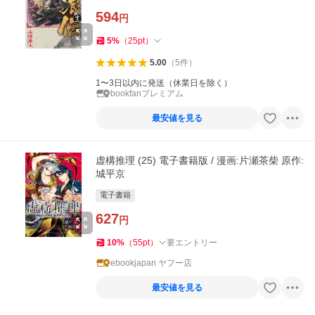
594
円
5
%
（
25
pt
）
5.00
（
5
件
）
1〜3日以内に発送（休業日を除く）
bookfanプレミアム
最安値を見る
虚構推理 (25) 電子書籍版 / 漫画:片瀬茶柴 原作:
城平京
電子書籍
627
円
10
%
（
55
pt
）
要エントリー
ebookjapan ヤフー店
最安値を見る