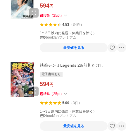
594
円
5
%
（
25
pt
）
4.53
（
34
件
）
1〜3日以内に発送（休業日を除く）
bookfanプレミアム
最安値を見る
鉄拳チンミLegends 29/前川たけし
電子書籍あり
594
円
5
%
（
25
pt
）
5.00
（
3
件
）
1〜3日以内に発送（休業日を除く）
bookfanプレミアム
最安値を見る