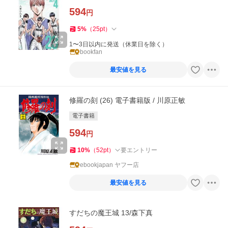
594
円
5
%
（
25
pt
）
1〜3日以内に発送（休業日を除く）
bookfan
最安値を見る
修羅の刻 (26) 電子書籍版 / 川原正敏
電子書籍
594
円
10
%
（
52
pt
）
要エントリー
ebookjapan ヤフー店
最安値を見る
すだちの魔王城 13/森下真