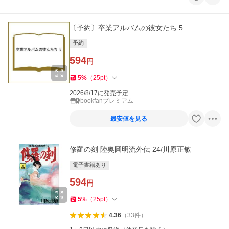
〔予約〕卒業アルバムの彼女たち 5
予約
594
円
5
%
（
25
pt
）
2026/8/17に発売予定
bookfanプレミアム
最安値を見る
修羅の刻 陸奥圓明流外伝 24/川原正敏
電子書籍あり
594
円
5
%
（
25
pt
）
4.36
（
33
件
）