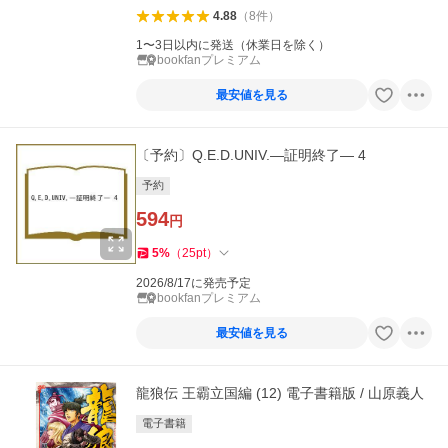
4.88
（
8
件
）
1〜3日以内に発送（休業日を除く）
bookfanプレミアム
最安値を見る
〔予約〕Q.E.D.UNIV.―証明終了― 4
予約
594
円
5
%
（
25
pt
）
2026/8/17に発売予定
bookfanプレミアム
最安値を見る
龍狼伝 王霸立国編 (12) 電子書籍版 / 山原義人
電子書籍