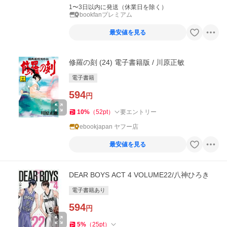
1〜3日以内に発送（休業日を除く）
bookfanプレミアム
最安値を見る
修羅の刻 (24) 電子書籍版 / 川原正敏
電子書籍
594
円
10
%
（
52
pt
）
要エントリー
ebookjapan ヤフー店
最安値を見る
DEAR BOYS ACT 4 VOLUME22/八神ひろき
電子書籍あり
594
円
5
%
（
25
pt
）