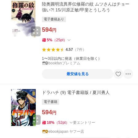
陸奥圓明流異界伝修羅の紋 ムツさんはチョー
強い?! 15/川原正敏/甲斐とうしろう
電子書籍あり
594
円
5
%
（
25
pt
）
4.57
（
7
件
）
1〜3日以内に発送（休業日を除く）
bookfanプレミアム
最安値を見る
ドラハチ (9) 電子書籍版 / 夏川勇人
電子書籍
594
円
10
%
（
52
pt
）
要エントリー
ebookjapan ヤフー店