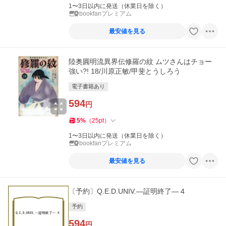
1〜3日以内に発送（休業日を除く）
bookfanプレミアム
最安値を見る
陸奥圓明流異界伝修羅の紋 ムツさんはチョー
強い?! 18/川原正敏/甲斐とうしろう
電子書籍あり
594
円
5
%
（
25
pt
）
1〜3日以内に発送（休業日を除く）
bookfanプレミアム
最安値を見る
〔予約〕Q.E.D.UNIV.―証明終了― 4
予約
594
円