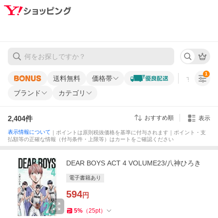
1
送料無料
価格帯
すべての条
ブランド
カテゴリ
2,404
件
おすすめ順
表示
表示情報について
｜ポイントは原則税抜価格を基準に付与されます｜ポイント・支
払額等の正確な情報（付与条件・上限等）はカートをご確認ください
DEAR BOYS ACT 4 VOLUME23/八神ひろき
電子書籍あり
594
円
5
%
（
25
pt
）