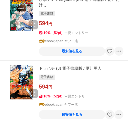
けし
電子書籍
594
円
10
%
（
52
pt
）
要エントリー
ebookjapan ヤフー店
最安値を見る
ドラハチ (8) 電子書籍版 / 夏川勇人
電子書籍
594
円
10
%
（
52
pt
）
要エントリー
ebookjapan ヤフー店
最安値を見る