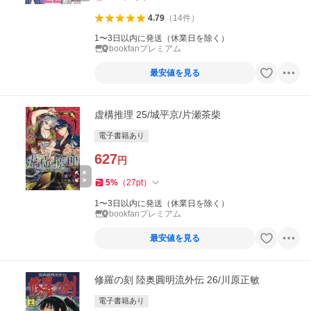
4.79
（
14
件
）
1〜3日以内に発送（休業日を除く）
bookfanプレミアム
最安値を見る
虚構推理 25/城平京/片瀬茶柴
電子書籍あり
627
円
5
%
（
27
pt
）
1〜3日以内に発送（休業日を除く）
bookfanプレミアム
最安値を見る
修羅の刻 陸奥圓明流外伝 26/川原正敏
電子書籍あり