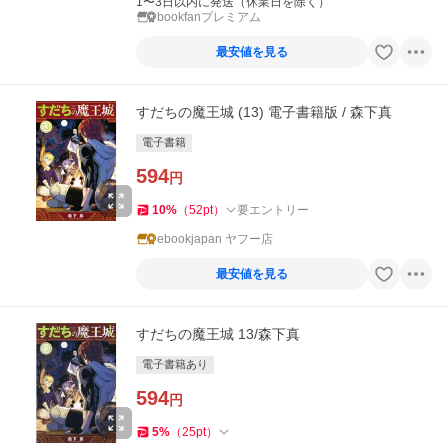
1〜3日以内に発送（休業日を除く）
bookfanプレミアム
最安値を見る
すだちの魔王城 (13) 電子書籍版 / 森下真
電子書籍
594
円
10
%
（
52
pt
）
要エントリー
ebookjapan ヤフー店
最安値を見る
すだちの魔王城 13/森下真
電子書籍あり
594
円
5
%
（
25
pt
）