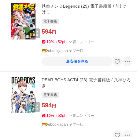
鉄拳チンミLegends (29) 電子書籍版 / 前川た
けし
電子書籍
594
円
10
%
（
52
pt
）
要エントリー
ebookjapan ヤフー店
最安値を見る
DEAR BOYS ACT4 (23) 電子書籍版 / 八神ひろ
き
電子書籍
594
円
10
%
（
52
pt
）
要エントリー
ebookjapan ヤフー店