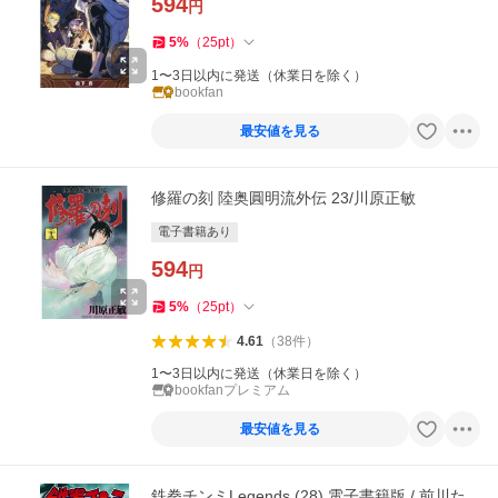
594
円
5
%
（
25
pt
）
1〜3日以内に発送（休業日を除く）
bookfan
最安値を見る
修羅の刻 陸奥圓明流外伝 23/川原正敏
電子書籍あり
594
円
5
%
（
25
pt
）
4.61
（
38
件
）
1〜3日以内に発送（休業日を除く）
bookfanプレミアム
最安値を見る
鉄拳チンミLegends (28) 電子書籍版 / 前川た