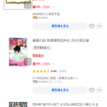
5
%
（
25
pt
）
2026/8/17に発売予定
bookfan
最安値を見る
修羅の刻 陸奥圓明流外伝 25/川原正敏
電子書籍あり
594
円
5
%
（
25
pt
）
4.44
（
34
件
）
1〜3日以内に発送（休業日を除く）
bookfanプレミアム
最安値を見る
DEAR BOYS ACT 4 VOLUME23/八神ひろき