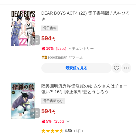
DEAR BOYS ACT4 (22) 電子書籍版 / 八神ひろ
き
電子書籍
594
円
10
%
（
52
pt
）
要エントリー
ebookjapan ヤフー店
最安値を見る
陸奥圓明流異界伝修羅の紋 ムツさんはチョー
強い?! 16/川原正敏/甲斐とうしろう
電子書籍あり
594
円
5
%
（
25
pt
）
4.50
（
4
件
）