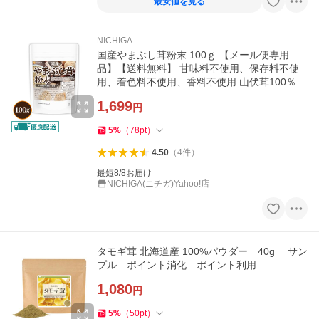
最安値を見る
NICHIGA
国産やまぶし茸粉末 100ｇ 【メール便専用
品】【送料無料】 甘味料不使用、保存料不使
用、着色料不使用、香料不使用 山伏茸100％ [0
4] NICHIGA(ニチガ)
1,699
円
5
%
（
78
pt
）
4.50
（
4
件
）
最短8/8お届け
NICHIGA(ニチガ)Yahoo!店
タモギ茸 北海道産 100%パウダー 40g サン
プル ポイント消化 ポイント利用
1,080
円
5
%
（
50
pt
）