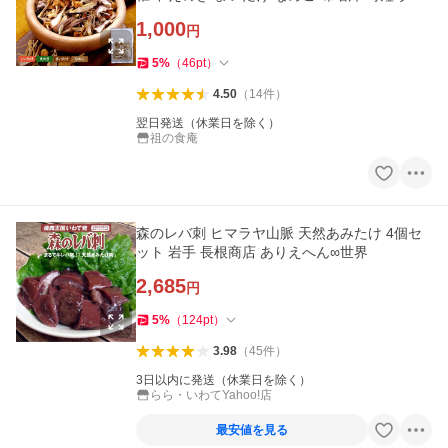
パ 爆買
1,000
円
5
%
（
46
pt
）
4.50
（
14
件
）
翌日発送（休業日を除く）
祖の食庵
森のレバ刺 ヒマラヤ山脈 天然あみたけ 4個セ
ット 岩手 長根商店 ありえへん∞世界
2,685
円
5
%
（
124
pt
）
3.98
（
45
件
）
3日以内に発送（休業日を除く）
らら・いわてYahoo!店
最安値を見る