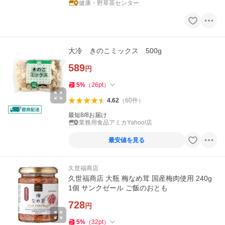
健康・野草茶センター
大冷 きのこミックス 500g
589
円
5
%
（
26
pt
）
4.62
（
60
件
）
最短8/8お届け
業務用食品アミカYahoo!店
最安値を見る
久世福商店
久世福商店 大瓶 梅なめ茸 国産梅肉使用 240g
1個 サンクゼール ご飯のおとも
728
円
5
%
（
32
pt
）