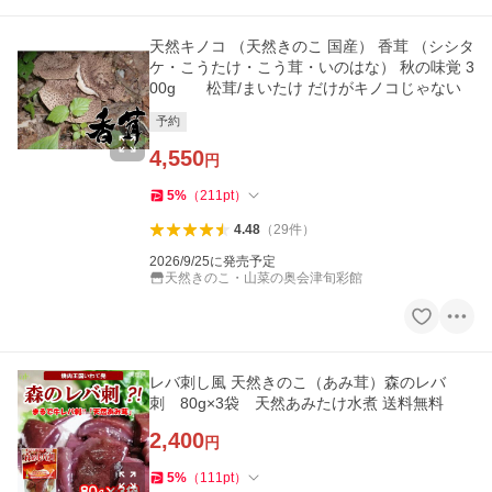
天然キノコ （天然きのこ 国産） 香茸 （シシタ
ケ・こうたけ・こう茸・いのはな） 秋の味覚 3
00g 松茸/まいたけ だけがキノコじゃない
予約
4,550
円
5
%
（
211
pt
）
4.48
（
29
件
）
2026/9/25に発売予定
天然きのこ・山菜の奥会津旬彩館
レバ刺し風 天然きのこ（あみ茸）森のレバ
刺 80g×3袋 天然あみたけ水煮 送料無料
2,400
円
5
%
（
111
pt
）