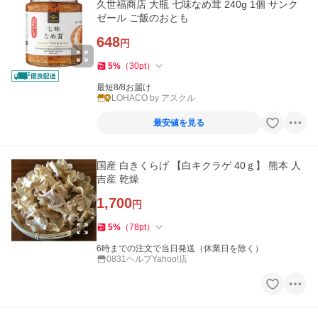
久世福商店 大瓶 七味なめ茸 240g 1個 サンク
ゼール ご飯のおとも
648
円
5
%
（
30
pt
）
最短8/8お届け
LOHACO by アスクル
最安値を見る
国産 白きくらげ 【白キクラゲ 40ｇ】 熊本 人
吉産 乾燥
1,700
円
5
%
（
78
pt
）
6時までの注文で当日発送（休業日を除く）
0831ヘルプYahoo!店