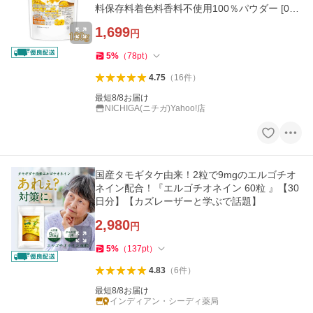
料保存料着色料香料不使用100％パウダー [04]
NICHIGA(ニチガ)
1,699
円
5
%
（
78
pt
）
4.75
（
16
件
）
最短8/8お届け
NICHIGA(ニチガ)Yahoo!店
国産タモギタケ由来！2粒で9mgのエルゴチオ
ネイン配合！『エルゴチオネイン 60粒 』【30
日分】【カズレーザーと学ぶで話題】
2,980
円
5
%
（
137
pt
）
4.83
（
6
件
）
最短8/8お届け
インディアン・シーディ薬局