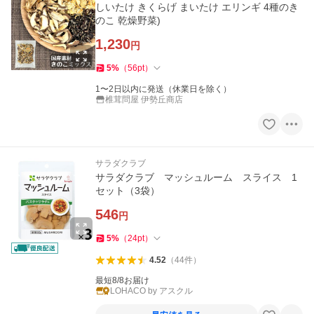
しいたけ きくらげ まいたけ エリンギ 4種のき
のこ 乾燥野菜)
1,230
円
5
%
（
56
pt
）
1〜2日以内に発送（休業日を除く）
椎茸問屋 伊勢丘商店
サラダクラブ
サラダクラブ マッシュルーム スライス 1
セット（3袋）
546
円
5
%
（
24
pt
）
4.52
（
44
件
）
最短8/8お届け
LOHACO by アスクル