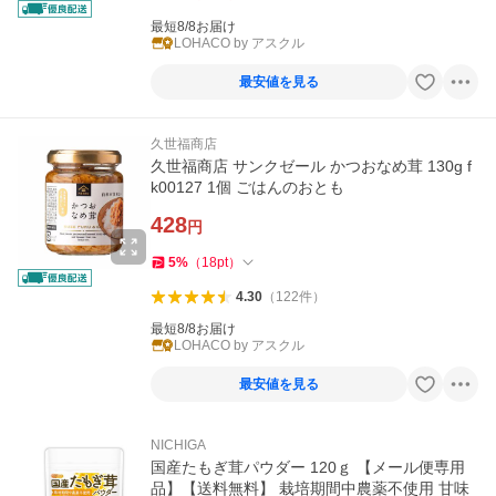
最短8/8お届け
LOHACO by アスクル
最安値を見る
久世福商店
久世福商店 サンクゼール かつおなめ茸 130g f
k00127 1個 ごはんのおとも
428
円
5
%
（
18
pt
）
4.30
（
122
件
）
最短8/8お届け
LOHACO by アスクル
最安値を見る
NICHIGA
国産たもぎ茸パウダー 120ｇ 【メール便専用
品】【送料無料】 栽培期間中農薬不使用 甘味