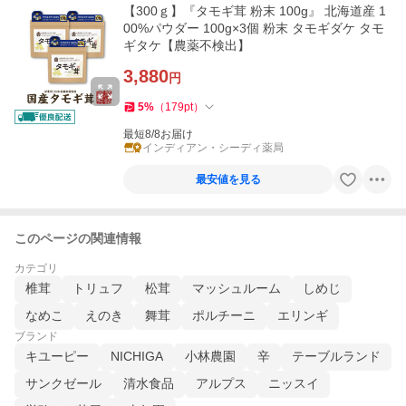
【300ｇ】『タモギ茸 粉末 100g』 北海道産 1
00%パウダー 100g×3個 粉末 タモギダケ タモ
ギタケ【農薬不検出】
3,880
円
5
%
（
179
pt
）
最短8/8お届け
インディアン・シーディ薬局
最安値を見る
このページの関連情報
カテゴリ
椎茸
トリュフ
松茸
マッシュルーム
しめじ
なめこ
えのき
舞茸
ポルチーニ
エリンギ
ブランド
キユーピー
NICHIGA
小林農園
辛
テーブルランド
サンクゼール
清水食品
アルプス
ニッスイ