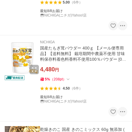
5.00
（
6
件
）
最短8/8お届け
NICHIGA(ニチガ)Yahoo!店
NICHIGA
国産たもぎ茸パウダー 400ｇ 【メール便専用
品】【送料無料】 栽培期間中農薬不使用 甘味
料保存料着色料香料不使用100％パウダー [05]
NICHIGA(ニチガ)
4,480
円
5
%
（
208
pt
）
4.50
（
6
件
）
最短8/8お届け
NICHIGA(ニチガ)Yahoo!店
乾燥きのこ 国産 きのこミックス 60g 無添加 (