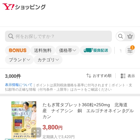
1
送料無料
価格帯
すべての条
ブランド
カテゴリ
3,000
件
おすすめ順
表示
表示情報について
｜ポイントは原則税抜価格を基準に付与されます｜ポイント・支
払額等の正確な情報（付与条件・上限等）はカートをご確認ください
たもぎ茸タブレット360粒×250mg 北海道
産 ナイアシン 銅 エルゴチオネイン βグル
カン
3,800
円
定期購入で
3,420
円