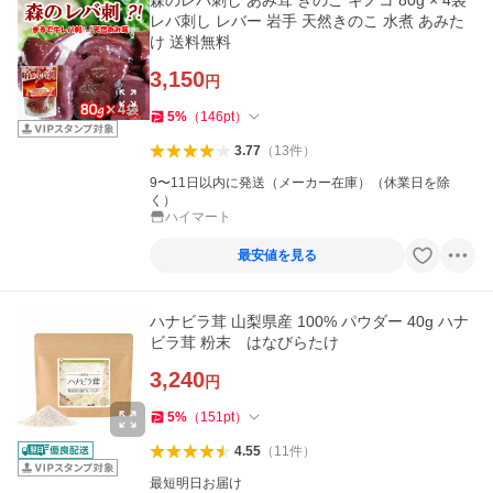
森のレバ刺し あみ茸 きのこ キノコ 80g × 4袋
レバ刺し レバー 岩手 天然きのこ 水煮 あみた
け 送料無料
3,150
円
5
%
（
146
pt
）
3.77
（
13
件
）
9〜11日以内に発送（メーカー在庫）（休業日を除
く）
ハイマート
最安値を見る
ハナビラ茸 山梨県産 100% パウダー 40g ハナ
ビラ茸 粉末 はなびらたけ
3,240
円
5
%
（
151
pt
）
4.55
（
11
件
）
最短明日お届け