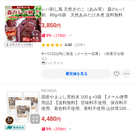
レバ刺し風 天然きのこ（あみ茸） 森のレバ
刺 80g×5袋 天然あみたけ水煮 送料無料
3,850
円
5
%
（
178
pt
）
4.40
（
20
件
）
9〜11日以内に発送（メーカー在庫）（休業日を除
く）
ハイマート
最安値を見る
NICHIGA
国産やまぶし茸粉末 100ｇ×3袋 【メール便専
用品】【送料無料】 甘味料不使用、保存料不
使用、着色料不使用、香料不使用 山伏茸100％
[01] NICHIGA(ニチガ)
4,480
円
5
%
（
208
pt
）