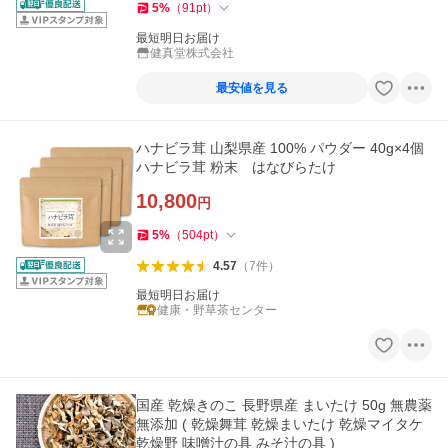
5
%
（
91
pt
）
最短明日お届け
健真堂株式会社
最安値を見る
ハナビラ茸 山梨県産 100% パウダー 40g×4個
ハナビラ茸 粉末 はなびらたけ
10,800
円
5
%
（
504
pt
）
4.57
（
7
件
）
最短明日お届け
健康・野草茶センター
国産 乾燥きのこ 長野県産 まいたけ 50g 無農薬
無添加 ( 乾燥舞茸 乾燥まいたけ 乾燥マイタケ
乾燥野 味噌汁の具 みそ汁の具 )