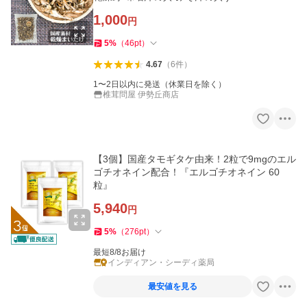
1,000
円
5
%
（
46
pt
）
4.67
（
6
件
）
1〜2日以内に発送（休業日を除く）
椎茸問屋 伊勢丘商店
【3個】国産タモギタケ由来！2粒で9mgのエル
ゴチオネイン配合！『エルゴチオネイン 60
粒』
5,940
円
5
%
（
276
pt
）
最短8/8お届け
インディアン・シーディ薬局
最安値を見る