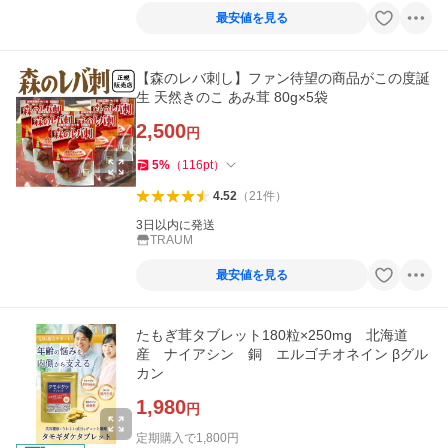
最安値を見る
【森のレバ刺し】ファン待望の商品がこの度誕
生 天然きのこ あみ茸 80g×5袋
2,500
円
5
%
（
116
pt
）
4.52
（
21
件
）
3日以内に発送
TRAUM
最安値を見る
たもぎ茸タブレット180粒×250mg 北海道
産 ナイアシン 銅 エルゴチオネイン βグル
カン
1,980
円
定期購入で
1,800
円