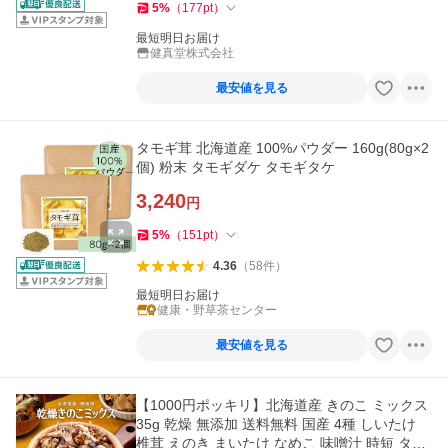
5
%
（
177
pt
）
最短明日お届け
健真堂株式会社
最安値を見る
タモギ茸 北海道産 100%パウダー 160g(80g×2
個) 粉末 タモギダケ タモギタケ
3,240
円
5
%
（
151
pt
）
4.36
（
58
件
）
最短明日お届け
健康・野草茶センター
最安値を見る
【1000円ポッキリ】北海道産 きのこ ミックス
35g 乾燥 無添加 送料無料 国産 4種 しいたけ
椎茸 えのき まいたけ なめこ 味噌汁 時短 タイ