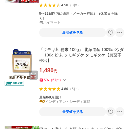
4.50
（
8
件
）
9〜11日以内に発送（メーカー在庫）（休業日を除
く）
ハイマート
最安値を見る
『タモギ茸 粉末 100g』 北海道産 100%パウダ
ー 100g 粉末 タモギダケ タモギタケ【農薬不
検出】
1,480
円
5
%
（
67
pt
）
4.80
（
5
件
）
最短8/8お届け
インディアン・シーディ薬局
最安値を見る