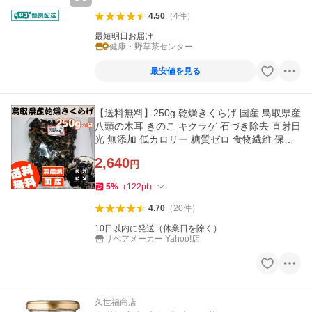
4.50
（
4
件
）
最短明日お届け
健康・野草茶センター
最安値を見る
【送料無料】250g 乾燥きくらげ 国産 鳥取県産
八頭の木耳 きのこ キクラゲ 石づき除去 直射日
光 無添加 低カロリー 糖質ゼロ 食物繊維 保存
食
2,640
円
5
%
（
122
pt
）
4.70
（
20
件
）
10日以内に発送（休業日を除く）
リペアメーカー Yahoo!店
久世福商店