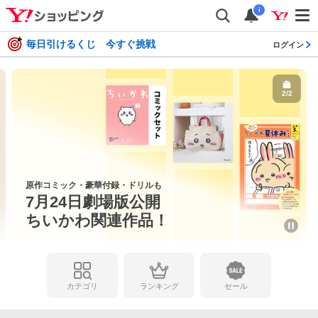
i
毎日引けるくじ 今すぐ挑戦
ログイン
2
/
2
原作コミック・豪華付録・ドリルも
7月24日劇場版公開
ちいかわ関連作品！
カテゴリ
ランキング
セール