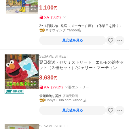
なあいこ(児童書
1,100
円
5
%
（
50
pt
）
2〜4日以内に発送（メーカー在庫）（休業日を除く）
ネオウィング Yahoo!店
最安値を見る
SESAME STREET
翌日発送・セサミストリート エルモの絵本セ
ット（３冊セット）/ジェリー・マーティン
3,630
円
9
%
（
298
pt
）
要エントリー
最短8/9お届け
店頭受取可
Honya Club.com Yahoo!店
最安値を見る
SESAME STREET