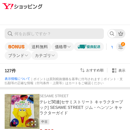
2
送料無料
価格帯
すべての条
ブランド
カテゴリ
127
件
おすすめ順
表示
表示情報について
｜ポイントは原則税抜価格を基準に付与されます｜ポイント・支
払額等の正確な情報（付与条件・上限等）はカートをご確認ください
SESAME STREET
テレビ関連[セサミストリート キャラクターブ
ック] SESAME STREET ジム・ヘンソン キャ
ラクターガイド
中古