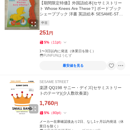
【期間限定特価】外国語絵本[セサミストリー
ト Whose Knees Are These？] ボードブック
シェープブック 洋書 英語絵本 SESAME-STRE
ET
中古
251
円
5
%
（
11
pt
）
1〜3日以内に発送（休業日を除く）
FUNFUNほうむず
最安値を見る
SESAME STREET
楽譜 QQ198 サニー・デイズ(セサミストリー
トのテーマ)(少人数吹奏楽)
1,760
円
5
%
（
80
pt
）
メーカー在庫確認後あり2日、なし1ヶ月以内発送（休
業日を除く）