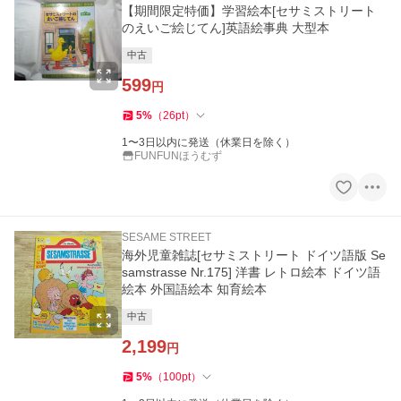
【期間限定特価】学習絵本[セサミストリート
のえいご絵じてん]英語絵事典 大型本
中古
599
円
5
%
（
26
pt
）
1〜3日以内に発送（休業日を除く）
FUNFUNほうむず
SESAME STREET
海外児童雑誌[セサミストリート ドイツ語版 Se
samstrasse Nr.175] 洋書 レトロ絵本 ドイツ語
絵本 外国語絵本 知育絵本
中古
2,199
円
5
%
（
100
pt
）