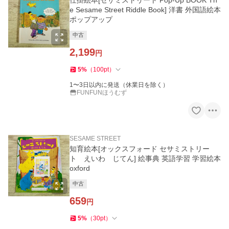
仕掛絵本[セサミストリート Pop-Up BOOK Th
e Sesame Street Riddle Book] 洋書 外国語絵本
ポップアップ
中古
2,199
円
5
%
（
100
pt
）
1〜3日以内に発送（休業日を除く）
FUNFUNほうむず
SESAME STREET
知育絵本[オックスフォード セサミストリー
ト えいわ じてん] 絵事典 英語学習 学習絵本
oxford
中古
659
円
5
%
（
30
pt
）