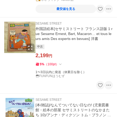
最安値を見る
SESAME STREET
外国語絵本[セサミストリート フランス語版 1 r
ue Sesame Ernest, Bart, Macaron… et tous le
urs amis Des experts en bevues] 洋書
中古
2,199
円
5
%
（
100
pt
）
1〜3日以内に発送（休業日を除く）
FUNFUNほうむず
SESAME STREET
[本/雑誌]/なんてついてない日なの! (児童図書
館・絵本の部屋 セサミストリートのなかまた
ち 10)/アンナ・ディクソン トム・ブラノン せ