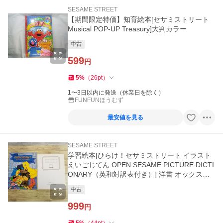
SESAME STREET
【期間限定特価】知育絵本[セサミストリート
Musical POP-UP Treasury]大判カラー
中古
599
円
5
%
（
26
pt
）
1〜3日以内に発送（休業日を除く）
FUNFUNほうむず
最安値を見る
SESAME STREET
学習絵本[ひらけ！セサミストリート イラスト
えいごじてん OPEN SESAME PICTURE DICTI
ONARY（英和対訳表付き）] 洋書 オックスフ
ォード
中古
999
円