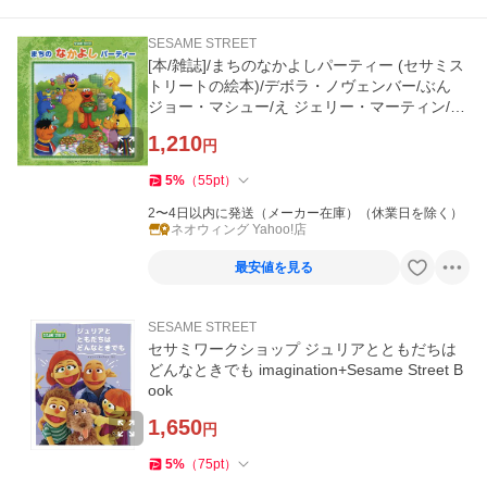
SESAME STREET
[本/雑誌]/まちのなかよしパーティー (セサミス
トリートの絵本)/デボラ・ノヴェンバー/ぶん
ジョー・マシュー/え ジェリー・マーティン/や
く
1,210
円
5
%
（
55
pt
）
2〜4日以内に発送（メーカー在庫）（休業日を除く）
ネオウィング Yahoo!店
最安値を見る
SESAME STREET
セサミワークショップ ジュリアとともだちは
どんなときでも imagination+Sesame Street B
ook
1,650
円
5
%
（
75
pt
）