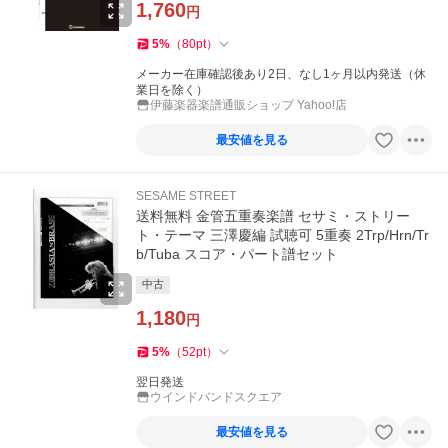
1,760
円
5
%
（
80
pt
）
メーカー在庫確認後あり2日、なし1ヶ月以内発送（休
業日を除く）
伊藤楽器楽譜通販ショップ Yahoo!店
最安値を見る
SESAME STREET
送料無料 金管五重奏楽譜 セサミ・ストリー
ト・テーマ 三澤慶編 試聴可 5重奏 2Trp/Hrn/Tr
b/Tuba スコア・パート譜セット
中古
1,180
円
5
%
（
52
pt
）
翌日発送
ウインドバンドスクエア
最安値を見る