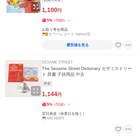
1,100
円
5
%
（
50
pt
）
お取り寄せ商品
タワーレコード Yahoo!店
最安値を見る
SESAME STREET
The Sesame Street Dictionary セサミストリー
ト 辞書 子供用品 中古
中古
1,144
円
5
%
（
51
pt
）
翌日発送（休業日を除く）
ARCHERY