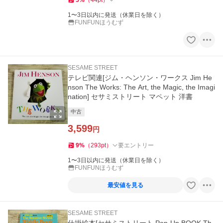
5
%
（
44
pt
）
1〜3日以内に発送（休業日を除く）
FUNFUNほうむず
SESAME STREET
テレビ関連[ジム・ヘンソン・ワークス Jim He
nson The Works: The Art, the Magic, the Imagi
nation] セサミストリート マペット 洋書
中古
3,599
円
9
%
（
293
pt
）
要エントリー
1〜3日以内に発送（休業日を除く）
FUNFUNほうむず
最安値を見る
SESAME STREET