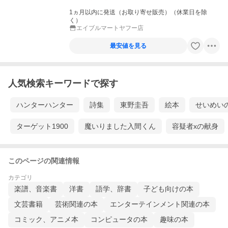
1ヵ月以内に発送（お取り寄せ販売）（休業日を除
く）
エイブルマートヤフー店
最安値を見る
人気検索キーワードで探す
ハンターハンター
詩集
東野圭吾
絵本
せいめい
ターゲット1900
魔いりました入間くん
容疑者xの献身
このページの関連情報
カテゴリ
楽譜、音楽書
洋書
語学、辞書
子ども向けの本
文芸書籍
芸術関連の本
エンターテインメント関連の本
コミック、アニメ本
コンピュータの本
趣味の本