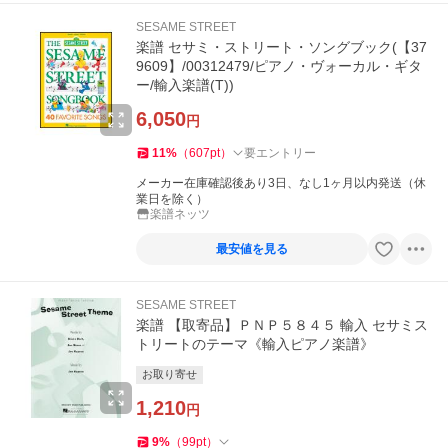
SESAME STREET
楽譜 セサミ・ストリート・ソングブック(【37
9609】/00312479/ピアノ・ヴォーカル・ギタ
ー/輸入楽譜(T))
6,050
円
11
%
（
607
pt
）
要エントリー
メーカー在庫確認後あり3日、なし1ヶ月以内発送（休
業日を除く）
楽譜ネッツ
最安値を見る
SESAME STREET
楽譜 【取寄品】ＰＮＰ５８４５ 輸入 セサミス
トリートのテーマ《輸入ピアノ楽譜》
お取り寄せ
1,210
円
9
%
（
99
pt
）