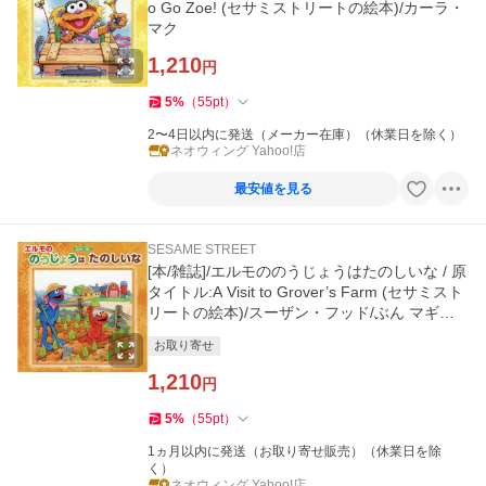
o Go Zoe! (セサミストリートの絵本)/カーラ・
マク
1,210
円
5
%
（
55
pt
）
2〜4日以内に発送（メーカー在庫）（休業日を除く）
ネオウィング Yahoo!店
最安値を見る
SESAME STREET
[本/雑誌]/エルモののうじょうはたのしいな / 原
タイトル:A Visit to Grover’s Farm (セサミスト
リートの絵本)/スーザン・フッド/ぶん マギ
ー・スワン
お取り寄せ
1,210
円
5
%
（
55
pt
）
1ヵ月以内に発送（お取り寄せ販売）（休業日を除
く）
ネオウィング Yahoo!店