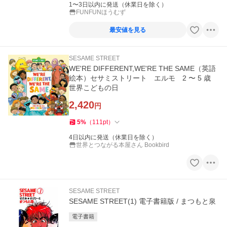
1〜3日以内に発送（休業日を除く）
FUNFUNほうむず
最安値を見る
SESAME STREET
WE'RE DIFFERENT,WE'RE THE SAME（英語
絵本）セサミストリート エルモ 2 〜 5 歳
世界こどもの日
2,420
円
5
%
（
111
pt
）
4日以内に発送（休業日を除く）
世界とつながる本屋さん Bookbird
SESAME STREET
SESAME STREET(1) 電子書籍版 / まつもと泉
電子書籍