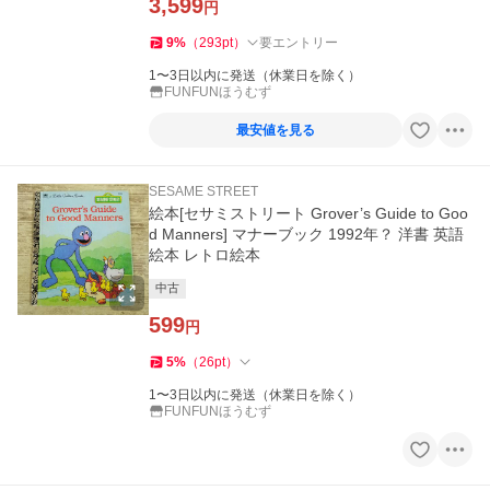
3,599
円
9
%
（
293
pt
）
要エントリー
1〜3日以内に発送（休業日を除く）
FUNFUNほうむず
最安値を見る
SESAME STREET
絵本[セサミストリート Grover’s Guide to Goo
d Manners] マナーブック 1992年？ 洋書 英語
絵本 レトロ絵本
中古
599
円
5
%
（
26
pt
）
1〜3日以内に発送（休業日を除く）
FUNFUNほうむず