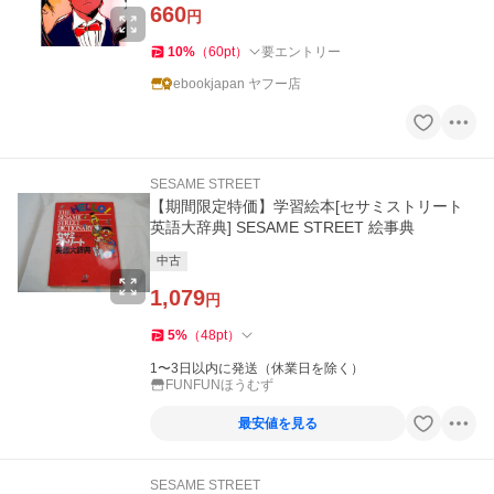
660
円
10
%
（
60
pt
）
要エントリー
ebookjapan ヤフー店
SESAME STREET
【期間限定特価】学習絵本[セサミストリート
英語大辞典] SESAME STREET 絵事典
中古
1,079
円
5
%
（
48
pt
）
1〜3日以内に発送（休業日を除く）
FUNFUNほうむず
最安値を見る
SESAME STREET