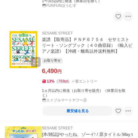
1〜3日以内に発送（休業日を除く）
FUNFUNほうむず
SESAME STREET
楽譜 【取寄品】ＰＮＰ６７５４ セサミスト
リート・ソングブック（４０曲収録）《輸入ピ
アノ楽譜》【沖縄・離島以外送料無料】
お取り寄せ
6,490
円
13
%
（
769
pt
）
要エントリー
1ヵ月以内に発送（お取り寄せ販売）（休業日を除
く）
エイブルマートヤフー店
最安値を見る
SESAME STREET
[本/雑誌]/やったね、ゾーイ! / 原タイトル:Way t