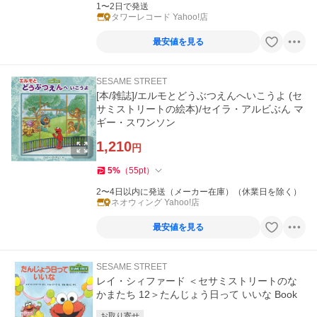
1〜2日で発送
タワーレコード Yahoo!店
最安値を見る
SESAME STREET
[本/雑誌]/エルモとどうぶつえんへいこうよ (セ
サミストリートの絵本)/セイラ・アルビぶん マ
ギー・スワンソン
1,210
円
5
%
（
55
pt
）
2〜4日以内に発送（メーカー在庫）（休業日を除く）
ネオウィング Yahoo!店
最安値を見る
SESAME STREET
レイ・シィファード ＜セサミストリートのな
かまたち 12＞たんじょう日って いいな Book
お取り寄せ