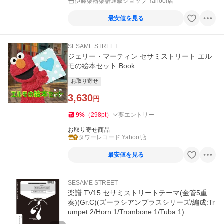
伊藤楽器楽譜通販ショップ Yahoo!店
最安値を見る
SESAME STREET
ジェリー・マーティン セサミストリート エル
モの絵本セット Book
お取り寄せ
3,630
円
9
%
（
298
pt
）
要エントリー
お取り寄せ商品
タワーレコード Yahoo!店
最安値を見る
SESAME STREET
楽譜 TV15 セサミストリートテーマ(金管5重
奏)(Gr.C)(ズーラシアンブラスシリーズ/編成:Tr
umpet.2/Horn.1/Trombone.1/Tuba.1)