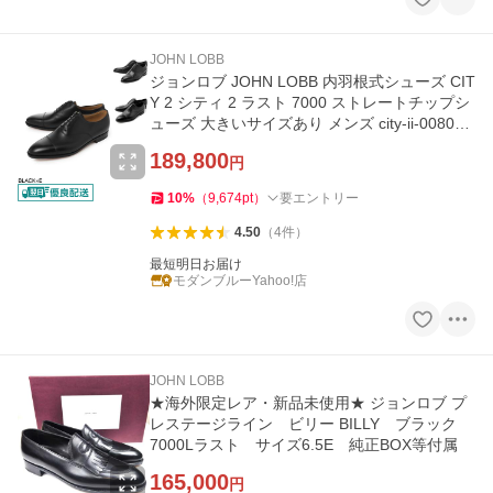
JOHN LOBB
ジョンロブ JOHN LOBB 内羽根式シューズ CIT
Y 2 シティ 2 ラスト 7000 ストレートチップシ
ューズ 大きいサイズあり メンズ city-ii-008031l
e-1r-black
189,800
円
10
%
（
9,674
pt
）
要エントリー
4.50
（
4
件
）
最短明日お届け
モダンブルーYahoo!店
JOHN LOBB
★海外限定レア・新品未使用★ ジョンロブ プ
レステージライン ビリー BILLY ブラック
7000Lラスト サイズ6.5E 純正BOX等付属
165,000
円