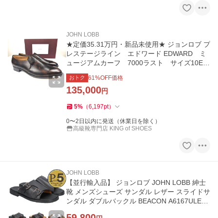
JOHN LOBB
★定価35.31万円・新品未使用★ ジョンロブ プ
レステージライン エドワード EDWARD ミ
ュージアムカーフ 7000ラスト サイズ10E
箱等付
おトク
61
%OFF価格
135,000
円
5
%
（
6,197
pt
）
0〜2日以内に発送（休業日を除く）
高級靴専門店 KING of SHOES
JOHN LOBB
【並行輸入品】 ジョンロブ JOHN LOBB 紳士
靴 メンズシューズ サンダル レザー スライドサ
ンダル ダブルバックル BEACON A6167ULE1R
A6181ULE2L
59,800