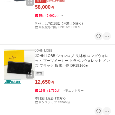
おトク
65
%OFF価格
58,000
円
5
%
（
2,662
pt
）
0〜2日以内に発送（休業日を除く）
高級靴専門店 KING of SHOES
JOHN LOBB
JOHN LOBB ジョンロブ 長財布 ロングウォレ
ット ブーツメーカー トラベルウォレット メン
ズ ブラック 服飾小物 DF19160■
中古
12,650
円
15
%
（
1,730
pt
）
要エントリー
本日翌日お届け非対応
サンステップ Yahoo!店