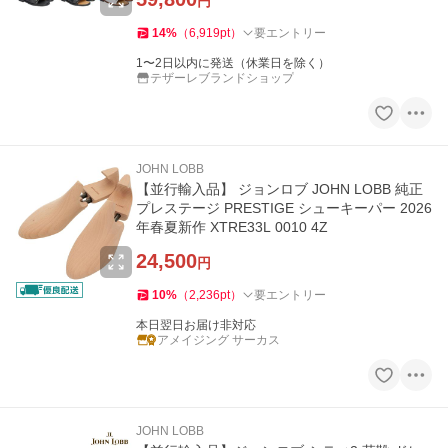
円
14
%
（
6,919
pt
）
要エントリー
1〜2日以内に発送（休業日を除く）
テザーレブランドショップ
JOHN LOBB
【並行輸入品】 ジョンロブ JOHN LOBB 純正
プレステージ PRESTIGE シューキーパー 2026
年春夏新作 XTRE33L 0010 4Z
24,500
円
10
%
（
2,236
pt
）
要エントリー
本日翌日お届け非対応
アメイジング サーカス
JOHN LOBB