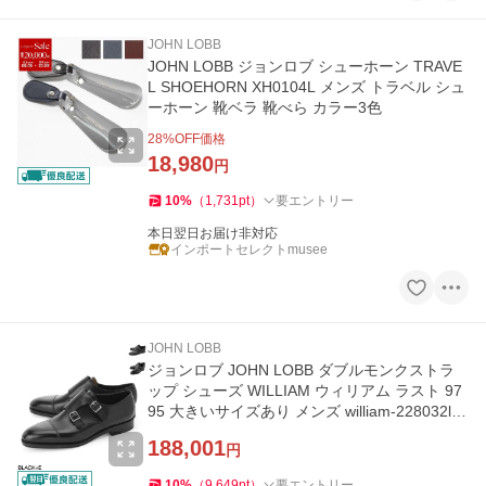
JOHN LOBB
JOHN LOBB ジョンロブ シューホーン TRAVE
L SHOEHORN XH0104L メンズ トラベル シュ
ーホーン 靴ベラ 靴べら カラー3色
28
%OFF価格
18,980
円
10
%
（
1,731
pt
）
要エントリー
本日翌日お届け非対応
インポートセレクトmusee
JOHN LOBB
ジョンロブ JOHN LOBB ダブルモンクストラ
ップ シューズ WILLIAM ウィリアム ラスト 97
95 大きいサイズあり メンズ william-228032le-
1r-black
188,001
円
10
%
（
9,649
pt
）
要エントリー