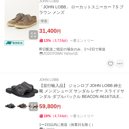
JOHN LOBB
「JOHN LOBB」 ローカットスニーカー 7.5 ブ
ラウン メンズ
中古
31,400
円
13
%
（
3,724
pt
）
要エントリー
即日配送ご指定の場合のみ、1〜2日で発送
ZOZOTOWN Yahoo!店
JOHN LOBB
【並行輸入品】 ジョンロブ JOHN LOBB 紳士
靴 メンズシューズ サンダル レザー スライドサ
ンダル ダブルバックル BEACON A6167ULE1R
A6181ULE2L
59,800
円
10
%
（
4,744
pt
）
要エントリー
1〜2日以内に発送（休業日を除く）