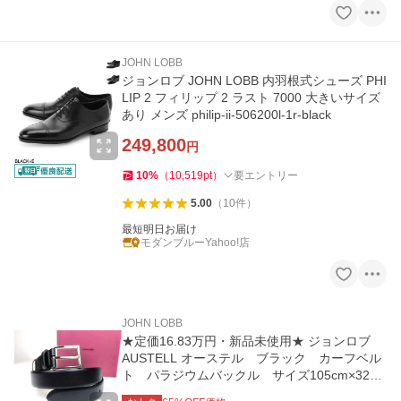
JOHN LOBB
ジョンロブ JOHN LOBB 内羽根式シューズ PHI
LIP 2 フィリップ 2 ラスト 7000 大きいサイズ
あり メンズ philip-ii-506200l-1r-black
249,800
円
10
%
（
10,519
pt
）
要エントリー
5.00
（
10
件
）
最短明日お届け
モダンブルーYahoo!店
JOHN LOBB
★定価16.83万円・新品未使用★ ジョンロブ
AUSTELL オーステル ブラック カーフベル
ト パラジウムバックル サイズ105cm×32m
m ベルトBOX等付