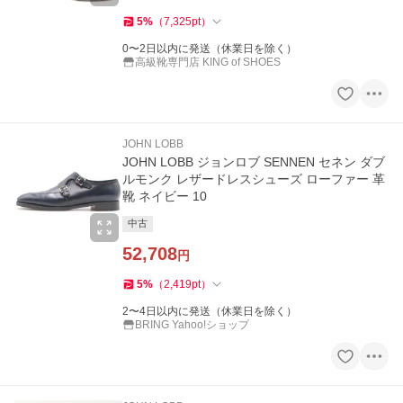
5
%
（
7,325
pt
）
0〜2日以内に発送（休業日を除く）
高級靴専門店 KING of SHOES
JOHN LOBB
JOHN LOBB ジョンロブ SENNEN セネン ダブ
ルモンク レザードレスシューズ ローファー 革
靴 ネイビー 10
中古
52,708
円
5
%
（
2,419
pt
）
2〜4日以内に発送（休業日を除く）
BRING Yahoo!ショップ