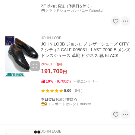
2日以内に発送（休業日を除く）
クラウドシューカンパニーYahoo!店
JOHN LOBB
JOHN LOBB ジョンロブ レザーシューズ CITY
2 シティ2 CALF 008031L LAST 7000 E メンズ
ドレスシューズ 革靴 ビジネス 靴 BLACK
20
%OFF価格
191,700
円
10
%
（
9,700
pt
）
要エントリー
5.00
（
8
件
）
本日翌日お届け非対応
インポートセレクトmusee
JOHN LOBB