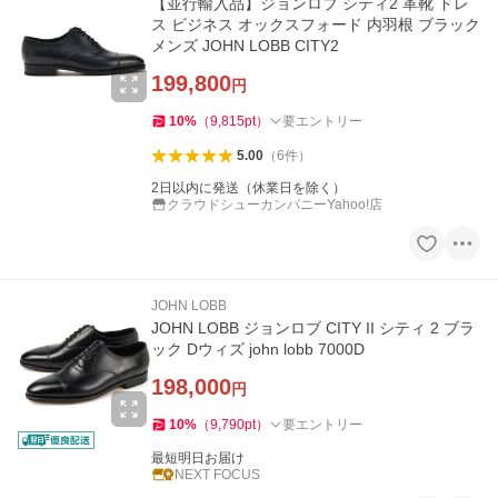
【並行輸入品】ジョンロブ シティ2 革靴 ドレ
ス ビジネス オックスフォード 内羽根 ブラック
メンズ JOHN LOBB CITY2
199,800
円
10
%
（
9,815
pt
）
要エントリー
5.00
（
6
件
）
2日以内に発送（休業日を除く）
クラウドシューカンパニーYahoo!店
JOHN LOBB
JOHN LOBB ジョンロブ CITY II シティ 2 ブラ
ック Dウィズ john lobb 7000D
198,000
円
10
%
（
9,790
pt
）
要エントリー
最短明日お届け
NEXT FOCUS