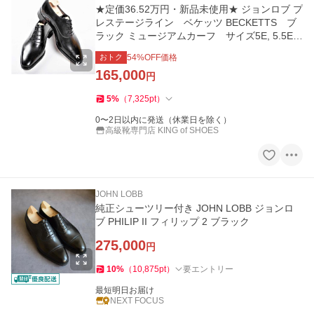
★定価36.52万円・新品未使用★ ジョンロブ プ
レステージライン ベケッツ BECKETTS ブ
ラック ミュージアムカーフ サイズ5E, 5.5E,
6.5E 箱等付属
おトク
54
%OFF価格
165,000
円
5
%
（
7,325
pt
）
0〜2日以内に発送（休業日を除く）
高級靴専門店 KING of SHOES
JOHN LOBB
純正シューツリー付き JOHN LOBB ジョンロ
ブ PHILIP II フィリップ 2 ブラック
275,000
円
10
%
（
10,875
pt
）
要エントリー
最短明日お届け
NEXT FOCUS