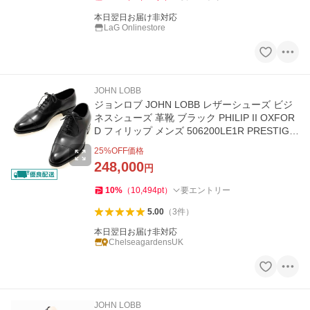
本日翌日お届け非対応
LaG Onlinestore
JOHN LOBB
ジョンロブ JOHN LOBB レザーシューズ ビジ
ネスシューズ 革靴 ブラック PHILIP II OXFOR
D フィリップ メンズ 506200LE1R PRESTIGE
LEATHER SOLE LAST 7000
25
%OFF価格
248,000
円
10
%
（
10,494
pt
）
要エントリー
5.00
（
3
件
）
本日翌日お届け非対応
ChelseagardensUK
JOHN LOBB