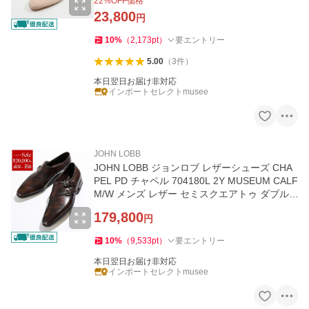
22
%OFF価格
23,800
円
10
%
（
2,173
pt
）
要エントリー
5.00
（
3
件
）
本日翌日お届け非対応
インポートセレクトmusee
JOHN LOBB
JOHN LOBB ジョンロブ レザーシューズ CHA
PEL PD チャペル 704180L 2Y MUSEUM CALF
M/W メンズ レザー セミスクエアトゥ ダブル
モンク 革靴 DARK-BROWN
179,800
円
10
%
（
9,533
pt
）
要エントリー
本日翌日お届け非対応
インポートセレクトmusee