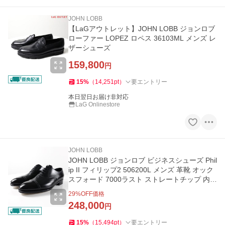
JOHN LOBB
【LaGアウトレット】JOHN LOBB ジョンロブ
ローファー LOPEZ ロペス 36103ML メンズ レ
ザーシューズ
159,800
円
15
%
（
14,251
pt
）
要エントリー
本日翌日お届け非対応
LaG Onlinestore
JOHN LOBB
JOHN LOBB ジョンロブ ビジネスシューズ Phil
ip II フィリップ2 506200L メンズ 革靴 オック
スフォード 7000ラスト ストレートチップ 内羽
根 レザー 靴
29
%OFF価格
248,000
円
15
%
（
15,494
pt
）
要エントリー