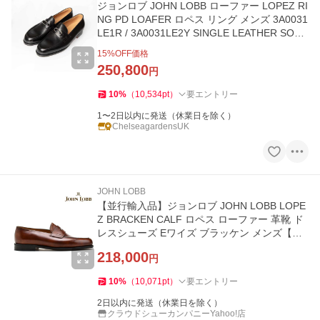
ジョンロブ JOHN LOBB ローファー LOPEZ RI
NG PD LOAFER ロペス リング メンズ 3A0031
LE1R / 3A0031LE2Y SINGLE LEATHER SOLE
LAST 4395
15
%OFF価格
250,800
円
10
%
（
10,534
pt
）
要エントリー
1〜2日以内に発送（休業日を除く）
ChelseagardensUK
JOHN LOBB
【並行輸入品】ジョンロブ JOHN LOBB LOPE
Z BRACKEN CALF ロペス ローファー 革靴 ド
レスシューズ Eワイズ ブラッケン メンズ【送
料無料】
218,000
円
10
%
（
10,071
pt
）
要エントリー
2日以内に発送（休業日を除く）
クラウドシューカンパニーYahoo!店