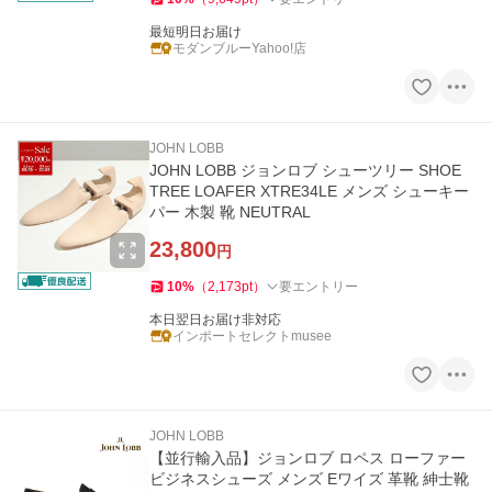
最短明日お届け
モダンブルーYahoo!店
JOHN LOBB
JOHN LOBB ジョンロブ シューツリー SHOE
TREE LOAFER XTRE34LE メンズ シューキー
パー 木製 靴 NEUTRAL
23,800
円
10
%
（
2,173
pt
）
要エントリー
本日翌日お届け非対応
インポートセレクトmusee
JOHN LOBB
【並行輸入品】ジョンロブ ロペス ローファー
ビジネスシューズ メンズ Eワイズ 革靴 紳士靴