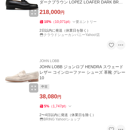
ダークブラウン LOPEZ LOAFER DARK BRO
WN MUSEUM CALF
218,000
円
10
%
（
10,071
pt
）
要エントリー
2日以内に発送（休業日を除く）
クラウドシューカンパニーYahoo!店
JOHN LOBB
JOHN LOBB ジョンロブ HENDRA スウェード
レザー コインローファー シューズ 革靴 グレー
10
中古
38,080
円
5
%
（
1,747
pt
）
2〜4日以内に発送（休業日を除く）
BRING Yahoo!ショップ