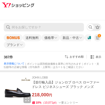
1
送料無料
価格帯
新品・中古
ブランド
387
件
おすすめ順
表示
表示情報について
｜ポイントは原則税抜価格を基準に付与されます｜ポイント・支
払額等の正確な情報（付与条件・上限等）はカートをご確認ください
JOHN LOBB
【並行輸入品】ジョンロブ ロペス ローファー
ドレス ビジネスシューズ ブラック メンズ
218,000
円
10
%
（
10,071
pt
）
要エントリー