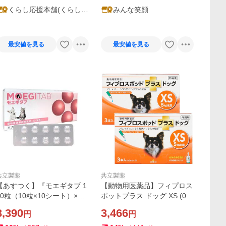
くらし応援本舗(くらしド
みんな笑顔
ラッグ)Yahoo!店
最安値を見る
最安値を見る
共立製薬
共立製薬
【あすつく】『モエギタブ 1
【動物用医薬品】フィプロス
00粒（10粒×10シート）×１
ポットプラス ドッグ XS (0.5
個』犬猫用【共立製薬】【関
ml×3本入)×2個セット メール
3,390
3,466
円
円
節】
便送料無料