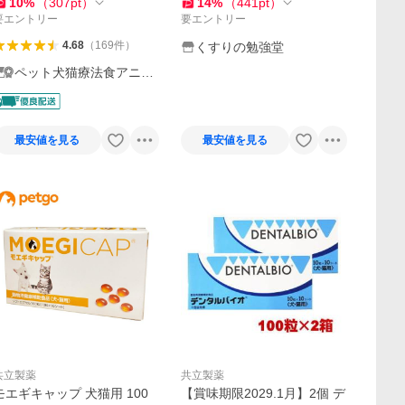
10
%
（
307
pt
）
14
%
（
441
pt
）
要エントリー
要エントリー
4.68
（
169
件
）
くすりの勉強堂
ペット犬猫療法食アニマ
ルドクター
最安値を見る
最安値を見る
共立製薬
共立製薬
モエギキャップ 犬猫用 100
【賞味期限2029.1月】2個 デ