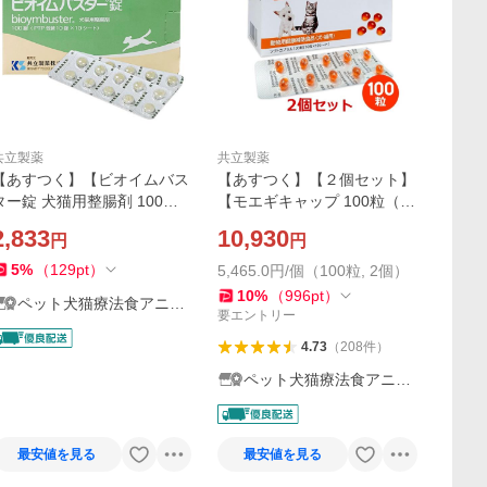
共立製薬
共立製薬
【あすつく】【ビオイムバス
【あすつく】【２個セット】
ター錠 犬猫用整腸剤 100錠 ×
【モエギキャップ 100粒（10
１個】【動物用医薬品】[消
粒×10シート）×２個】犬猫
2,833
10,930
円
円
化器官用薬 / 胃腸薬（下痢止
用【共立製薬】【関節】
め）]
5
%
（
129
pt
）
5,465.0円/個（100粒, 2個）
10
%
（
996
pt
）
ペット犬猫療法食アニマ
要エントリー
ルドクター
4.73
（
208
件
）
ペット犬猫療法食アニマ
ルドクター
最安値を見る
最安値を見る