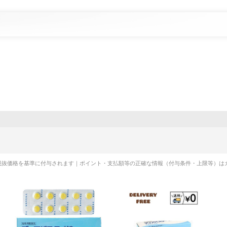
税抜価格を基準に付与されます｜ポイント・支払額等の正確な情報（付与条件・上限等）は