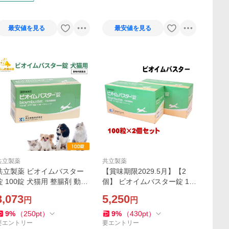
最安値を見る
最安値を見る
共立製薬
共立製薬
共立製薬 ビオイムバスター
【賞味期限2029.5月】【2
錠 100錠 犬猫用 整腸剤 動物
個】 ビオイムバスター錠 10
用医薬品
0錠 2個セット 動物用医薬品
3,073
5,250
円
円
9
%
（
250
pt
）
9
%
（
430
pt
）
要エントリー
要エントリー