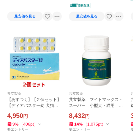
ルドクター
最安値を見る
最安値を見る
共立製薬
共立製薬
【あすつく】【２個セット】
共立製薬 マイトマックス・
【ディアバスター錠 犬猫用
スーパー 小型犬・猫用 １
止瀉剤 100錠 ×２個】【動物
２０カプセル
4,950
8,432
円
円
用医薬品】[消化器官用薬 / 胃
腸薬（下痢止め）]
9
%
（
406
pt
）
14
%
（
1,075
pt
）
要エントリー
要エントリー