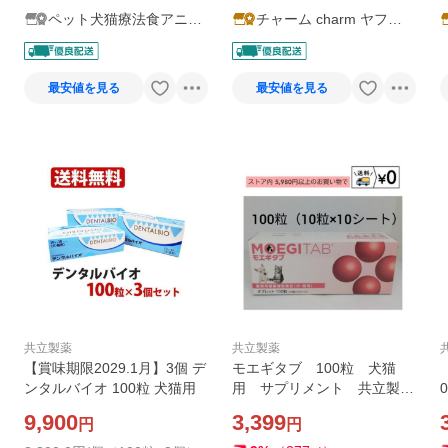
ペット犬猫療法食アニマ
チャーム charm ヤフー
ルドクター
店
最安値を見る
最安値を見る
共立製薬
共立製薬
【賞味期限2029.1月】3個 デ
モエギタブ 100粒 犬猫
ンタルバイオ 100粒 犬猫用
用 サプリメント 共立製
薬 箱から出さず発送
9,900
3,399
円
円