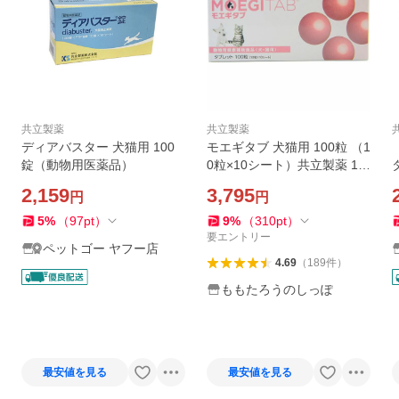
共立製薬
共立製薬
ディアバスター 犬猫用 100
モエギタブ 犬猫用 100粒 （1
錠（動物用医薬品）
0粒×10シート）共立製薬 1注
文3個まで送料無料（ポスト
2,159
3,795
円
円
投函便）
5
%
（
97
pt
）
9
%
（
310
pt
）
要エントリー
ペットゴー ヤフー店
4.69
（
189
件
）
ももたろうのしっぽ
最安値を見る
最安値を見る