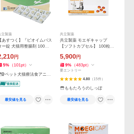
共立製薬
共立製薬
【あすつく】『ビオイムバス
共立製薬 モエギキャップ
ター錠 犬猫用整腸剤 100錠 ×
【ソフトカプセル】 100粒
１個』【動物用医薬品】[消
（10粒×10シート） 共立製薬
2,210
5,900
円
円
化器官用薬 / 胃腸薬（下痢止
犬猫用 1注文4個まで送料無
め）]
料（ポスト投函便）
5
%
（
101
pt
）
9
%
（
483
pt
）
要エントリー
ペット犬猫療法食アニマ
4.80
（
15
件
）
ルドクター
ももたろうのしっぽ
最安値を見る
最安値を見る