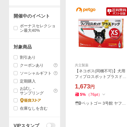
開催中のイベント
ボーナスセレクショ
ン最大40%
対象商品
割引あり
クーポンあり
共立製薬
【ネコポス(同梱不可)】犬用
ソーシャルギフト
フィプロスポットプラスドッ
定期購入
グXS 5kg未満 3本（3ピペッ
1,673
円
ト）（動物用医薬品）
お試し・
サンプリング
5
%
（
76
pt
）
ペットゴー 3号館 ヤフー
在庫なしを含む
店
VIPスタンプ