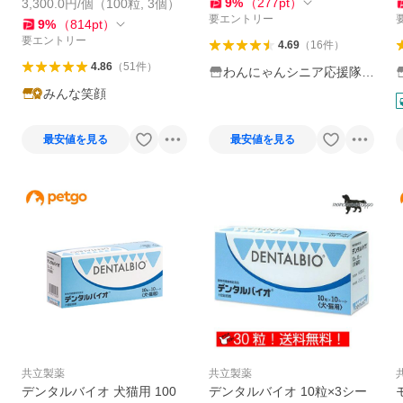
9
%
（
277
pt
）
3,300.0円/個（100粒, 3個）
要エントリー
9
%
（
814
pt
）
要エントリー
4.69
（
16
件
）
4.86
（
51
件
）
わんにゃんシニア応援隊m
ore
みんな笑顔
最安値を見る
最安値を見る
共立製薬
共立製薬
デンタルバイオ 犬猫用 100
デンタルバイオ 10粒×3シー