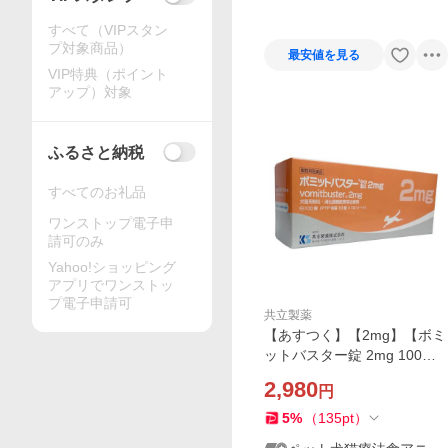
すべて（VIPスタン
プ対象商品）
最安値を見る
VIP特典（ポイント
アップ）対象
ふるさと納税
すべてのお礼品
ワンストップ電子申
請可のみ
Yahoo!ショッピング
アプリでワンストッ
プ電子申請可
共立製薬
【あすつく】【2mg】【ボミ
ットバスター錠 2mg 100錠 ×
１個】【動物用医薬品】[消
2,980
円
化器官用薬 / 胃腸薬] 【犬猫
用制吐・消化器機能異常治療
5
%
（
135
pt
）
剤】(C6)