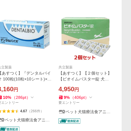
共立製薬
共立製薬
【あすつく】『デンタルバイ
【あすつく】【２個セット】
オ 100粒(10粒×10シート)×１
【ビオイムバスター錠 犬猫
箱』犬猫【共立製薬】【口
用整腸剤 100錠 ×２個】【動
3,160
4,950
円
円
腔】
物用医薬品】[消化器官用薬 /
胃腸薬（下痢止め）]
10
%
（
286
pt
）
9
%
（
406
pt
）
要エントリー
要エントリー
4.67
（
266
件
）
ペット犬猫療法食アニマ
ルドクター
ペット犬猫療法食アニマ
ルドクター