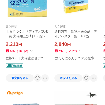
共立製薬
共立製薬
【あすつく】『ディアバスタ
送料無料 動物用医薬品 デ
ー錠 犬猫用止瀉剤 100錠 ×１
ィアバスター錠 100錠
個』【動物用医薬品】[消化
2,210
2,840
円
円
器官用薬 / 胃腸薬（下痢止
め）]
5
%
（
101
pt
）
5
%
（
129
pt
）
ペット犬猫療法食アニマ
わんにゃんシニア応援隊m
ルドクター
ore
最安値を見る
最安値を見る