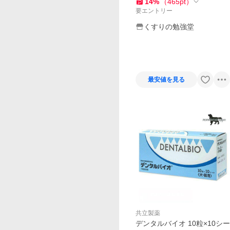
14
%
（
465
pt
）
要エントリー
くすりの勉強堂
最安値を見る
共立製薬
デンタルバイオ 10粒×10シー