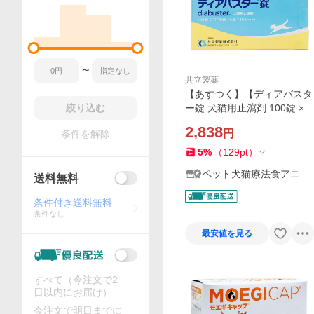
〜
共立製薬
【あすつく】【ディアバスタ
絞り込む
ー錠 犬猫用止瀉剤 100錠 ×１
個】【動物用医薬品】[消化
2,838
円
条件を解除
器官用薬 / 胃腸薬（下痢止
め）]
5
%
（
129
pt
）
ペット犬猫療法食アニマ
送料無料
ルドクター
条件付き送料無料
条件なし
最安値を見る
すべて（今注文で2
日以内にお届け）
今注文で明日までに