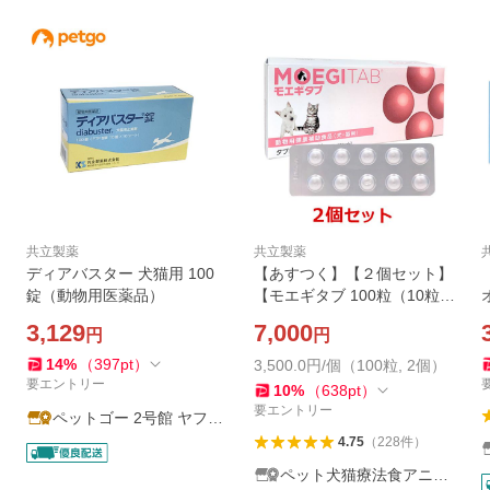
共立製薬
共立製薬
ディアバスター 犬猫用 100
【あすつく】【２個セット】
錠（動物用医薬品）
【モエギタブ 100粒（10粒×
10シート）×２個】犬猫用
3,129
7,000
円
円
【共立製薬】【関節】
14
%
（
397
pt
）
3,500.0円/個（100粒, 2個）
要エントリー
10
%
（
638
pt
）
要エントリー
ペットゴー 2号館 ヤフー
店
4.75
（
228
件
）
ペット犬猫療法食アニマ