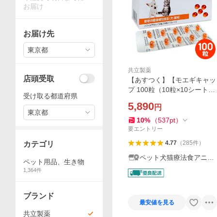
お届け
お届け先
東京都
共立製薬
店頭受取
【あすつく】【モエギキャッ
プ 100粒（10粒×10シート）
受け取る都道府県
×１個】犬猫用【共立製薬】
5,890
円
【関節】
東京都
10
%
（
537
pt
）
要エントリー
4.77
（
285
件
）
カテゴリ
ペット犬猫療法食アニマ
ペット用品、生き物
ルドクター
1,364
件
ブランド
最安値を見る
共立製薬