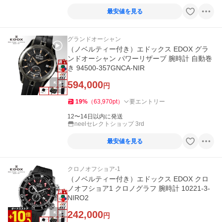
最安値を見る
グランドオーシャン
（ノベルティー付き）エドックス EDOX グラ
ンドオーシャン パワーリザーブ 腕時計 自動巻
き 94500-357GNCA-NIR
594,000
円
19
%
（
63,970
pt
）
要エントリー
12〜14日以内に発送
neelセレクトショップ 3rd
最安値を見る
クロノオフショア-1
（ノベルティー付き）エドックス EDOX クロ
ノオフショア1 クロノグラフ 腕時計 10221-3-
NIRO2
242,000
円