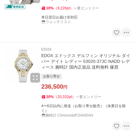
10
%
（
9,226
pt
）
要エントリー
本日翌日お届け非対応
ウォッチリスト
EDOX
EDOX エドックス デルフィン オリジナル ダイ
バー デイト レディー 53020-37JC-NADD レデ
ィース 腕時計 国内正規品 送料無料 爆買
お取り寄せ
236,500
円
20
%
（
20,332
pt
）
要エントリー
4〜6日以内に発送（お取り寄せ販売）（休業日を除
く）
腕時計 Chronostaff DAHDAH