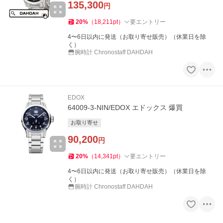
135,300
円
20
%
（
18,211
pt
）
要エントリー
4〜6日以内に発送（お取り寄せ販売）（休業日を除
く）
腕時計 Chronostaff DAHDAH
EDOX
64009-3-NIN/EDOX エドックス 爆買
お取り寄せ
90,200
円
20
%
（
14,341
pt
）
要エントリー
4〜6日以内に発送（お取り寄せ販売）（休業日を除
く）
腕時計 Chronostaff DAHDAH