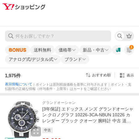
1
送料無料
価格帯
新品・中古
アナログ式/デジタル式
ブランド
1,975
件
おすすめ順
表示
表示情報について
｜ポイントは原則税抜価格を基準に付与されます｜ポイント・支
払額等の正確な情報（付与条件・上限等）はカートをご確認ください
グランドオーシャン
[3年保証] エドックス メンズ グランドオーシャ
ン クロノグラフ 10226-3CA-NBUN 10226 カ
レンダー ブラック クオーツ 腕時計 中古 送料
無料
中古