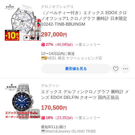
クロノオフショア-1
（ノベルティー付き）エドックス EDOX クロ
ノオフショア1 クロノグラフ 腕時計 日本限定
10242-TINB-BBUINGM
297,000
円
27
%
（
40,085
pt
）
要エントリー
12〜14日以内に発送
NEEL 横浜 ヤフーショッピング店
最安値を見る
デルフィン
エドックス デルフィンクロノグラフ 腕時計 メ
ンズ EDOX DELFIN クオーツ 国内正規品
170,500
円
19
%
（
23,352
pt
）
要エントリー
最短8/11お届け
Watch&Jewelry ISLAND TRIBE