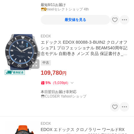
最短8/11お届け
neelセレクトショップ 4th
最安値を見る
EDOX
エドックス EDOX 80088-3-BUIN2 クロノオフ
ショア1 プロフェッショナル BEAMS40周年記
念モデル 自動巻き メンズ 良品 保証書付き_95
6682
中古
109,780
円
5
%
（
5,039
pt
）
本日翌日お届け非対応
CLOSER Yahoo!ショップ
EDOX
EDOX エドックス クロノラリー ワールドRX