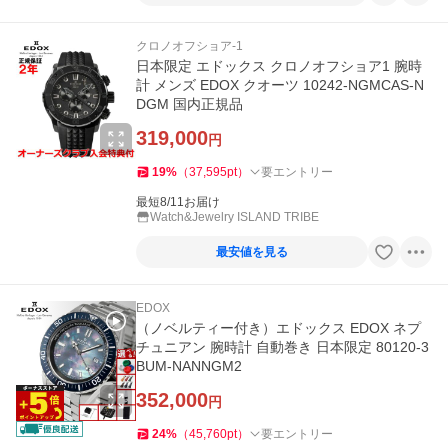
クロノオフショア-1
日本限定 エドックス クロノオフショア1 腕時
計 メンズ EDOX クオーツ 10242-NGMCAS-N
DGM 国内正規品
319,000
円
19
%
（
37,595
pt
）
要エントリー
最短8/11お届け
Watch&Jewelry ISLAND TRIBE
最安値を見る
EDOX
（ノベルティー付き）エドックス EDOX ネプ
チュニアン 腕時計 自動巻き 日本限定 80120-3
BUM-NANNGM2
352,000
円
24
%
（
45,760
pt
）
要エントリー