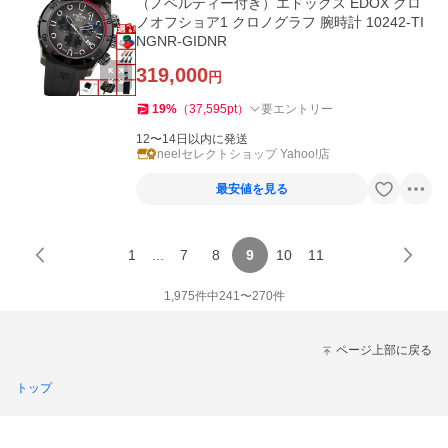
（ノベルティー付き）エドックス EDOX クロ
ノオフショア1 クロノグラフ 腕時計 10242-TI
NGNR-GIDNR
319,000
円
19
%
（
37,595
pt
）
要エントリー
12〜14日以内に発送
neelセレクトショップ Yahoo!店
最安値を見る
1
...
7
8
9
10
11
1,975
件中
241
〜
270
件
ページ上部に戻る
トップ