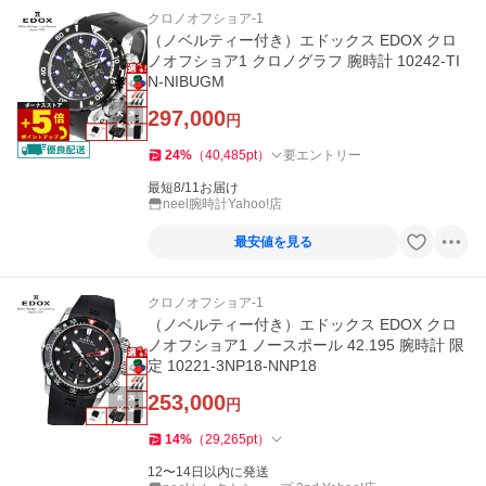
クロノオフショア-1
（ノベルティー付き）エドックス EDOX クロ
ノオフショア1 クロノグラフ 腕時計 10242-TI
N-NIBUGM
297,000
円
24
%
（
40,485
pt
）
要エントリー
最短8/11お届け
neel腕時計Yahoo!店
最安値を見る
クロノオフショア-1
（ノベルティー付き）エドックス EDOX クロ
ノオフショア1 ノースポール 42.195 腕時計 限
定 10221-3NP18-NNP18
253,000
円
14
%
（
29,265
pt
）
12〜14日以内に発送