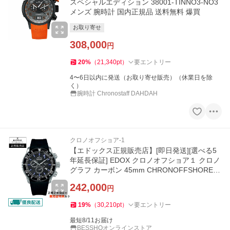
スペシャルエディション 38001-TINNO3-NO3
メンズ 腕時計 国内正規品 送料無料 爆買
お取り寄せ
308,000
円
20
%
（
21,340
pt
）
要エントリー
4〜6日以内に発送（お取り寄せ販売）（休業日を除
く）
腕時計 Chronostaff DAHDAH
クロノオフショア-1
【エドックス正規販売店】[即日発送][選べる5
年延長保証] EDOX クロノオフショア１ クロノ
グラフ カーボン 45mm CHRONOFFSHORE-1
正規輸入品 10221-3-NIBU2
242,000
円
19
%
（
30,210
pt
）
要エントリー
最短8/11お届け
BESSHOオンラインストア