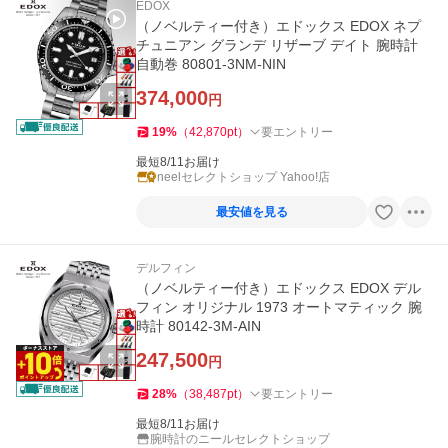
EDOX
（ノベルティー付き）エドックス EDOX ネプ
チュニアン グランデ リザーブ デイト 腕時計
自動巻 80801-3NM-NIN
374,000
円
19
%
（
42,870
pt
）
要エントリー
最短8/11お届け
neelセレクトショップ Yahoo!店
最安値を見る
デルフィン
（ノベルティー付き）エドックス EDOX デル
フィン オリジナル 1973 オートマティック 腕
時計 80142-3M-AIN
247,500
円
28
%
（
38,487
pt
）
要エントリー
最短8/11お届け
腕時計のニールセレクトショップ