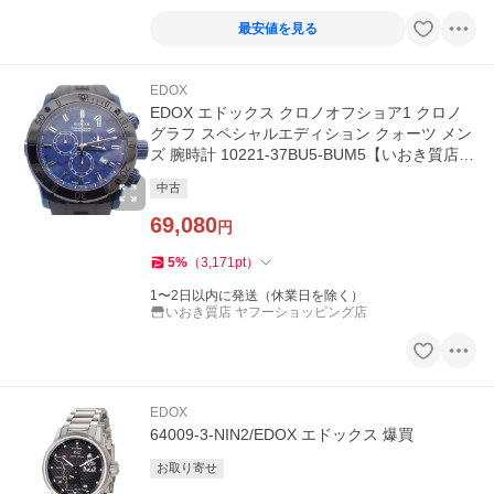
最安値を見る
EDOX
EDOX エドックス クロノオフショア1 クロノ
グラフ スペシャルエディション クォーツ メン
ズ 腕時計 10221-37BU5-BUM5【いおき質店】
管理2
中古
69,080
円
5
%
（
3,171
pt
）
1〜2日以内に発送（休業日を除く）
いおき質店 ヤフーショッピング店
EDOX
64009-3-NIN2/EDOX エドックス 爆買
お取り寄せ