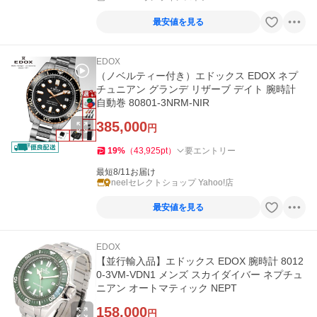
最安値を見る
EDOX
（ノベルティー付き）エドックス EDOX ネプ
チュニアン グランデ リザーブ デイト 腕時計
自動巻 80801-3NRM-NIR
385,000
円
19
%
（
43,925
pt
）
要エントリー
最短8/11お届け
neelセレクトショップ Yahoo!店
最安値を見る
EDOX
【並行輸入品】エドックス EDOX 腕時計 8012
0-3VM-VDN1 メンズ スカイダイバー ネプチュ
ニアン オートマティック NEPT
158,000
円