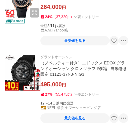
264,000
円
24
%
（
37,320
pt
）
要エントリー
最短8/11お届け
A.M.I Yahoo!店
最安値を見る
グランドオーシャン
（ノベルティー付き）エドックス EDOX グラ
ンドオーシャン クロノグラフ 腕時計 自動巻き
限定 01123-37N3-NIG3
495,000
円
27
%
（
55,475
pt
）
要エントリー
12〜14日以内に発送
NEEL 横浜 ヤフーショッピング店
最安値を見る