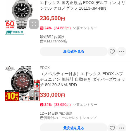
エドックス 国内正規品 EDOX デルフィン オリ
ジナル クロノグラフ 10113-3M-NIN
236,500
円
24
%
（
34,682
pt
）
要エントリー
最短8/11お届け
A.M.I Yahoo!店
最安値を見る
EDOX
（ノベルティー付き）エドックス EDOX ネプ
チュニアン 腕時計 自動巻き ダイバーズウォッ
チ 80120-3NM-BRD
330,000
円
24
%
（
33,650
pt
）
要エントリー
12〜14日以内に発送
腕時計のニールセレクトショップ
最安値を見る