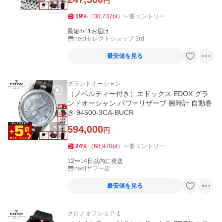
円
19
%
（
30,737
pt
）
要エントリー
最短8/11お届け
neelセレクトショップ 3rd
最安値を見る
グランドオーシャン
（ノベルティー付き）エドックス EDOX グラ
ンドオーシャン パワーリザーブ 腕時計 自動巻
き 94500-3CA-BUCR
594,000
円
24
%
（
68,970
pt
）
要エントリー
12〜14日以内に発送
neelヤフー店
最安値を見る
クロノオフショア-1