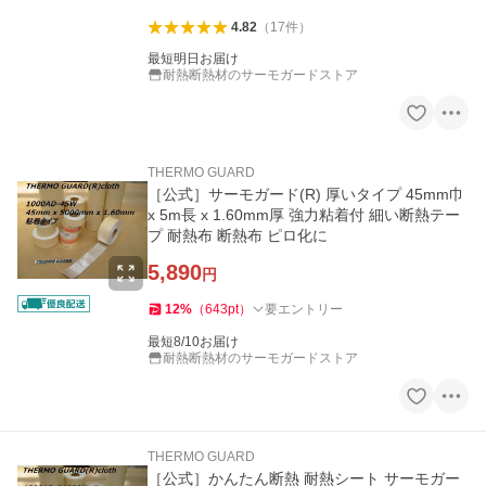
4.82
（
17
件
）
最短明日お届け
耐熱断熱材のサーモガードストア
THERMO GUARD
［公式］サーモガード(R) 厚いタイプ 45mm巾
x 5m長 x 1.60mm厚 強力粘着付 細い断熱テー
プ 耐熱布 断熱布 ピロ化に
5,890
円
12
%
（
643
pt
）
要エントリー
最短8/10お届け
耐熱断熱材のサーモガードストア
THERMO GUARD
［公式］かんたん断熱 耐熱シート サーモガー