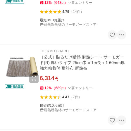
12
%
（
643
pt
）
要エントリー
4.79
（
14
件
）
最短8/10お届け
耐熱断熱材のサーモガードストア
THERMO GUARD
［公式］貼るだけ断熱 耐熱シート サーモガー
ド(R) 厚いタイプ 25cm巾 x 1m長 x 1.60mm厚
強力粘着付 耐熱布 断熱布
6,314
円
12
%
（
689
pt
）
要エントリー
4.43
（
7
件
）
最短8/10お届け
耐熱断熱材のサーモガードストア