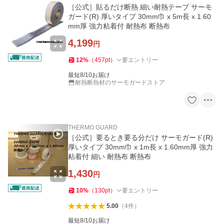
［公式］貼るだけ断熱 細い耐熱テープ サーモ
ガード(R) 厚いタイプ 30mm巾 x 5m長 x 1.60
mm厚 強力粘着付 耐熱布 断熱布
4,199
円
12
%
（
457
pt
）
要エントリー
最短8/10お届け
耐熱断熱材のサーモガードストア
THERMO GUARD
［公式］要るとき要る分だけ サーモガード(R)
厚いタイプ 30mm巾 x 1m長 x 1.60mm厚 強力
粘着付 細い 耐熱布 断熱布
1,430
円
10
%
（
130
pt
）
要エントリー
5.00
（
4
件
）
最短8/10お届け