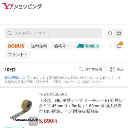
1
送料無料
価格帯
すべての条
ブランド
107
件
おすすめ順
表示
表示情報について
｜ポイントは原則税抜価格を基準に付与されます｜ポイント・支
払額等の正確な情報（付与条件・上限等）はカートをご確認ください
THERMO GUARD
［公式］細い耐熱テープ サーモガード(R) 厚い
タイプ 45mm巾 x 5m長 x 1.60mm厚 強力粘着
付 細い断熱テープ 耐熱布 断熱布
5,890
円