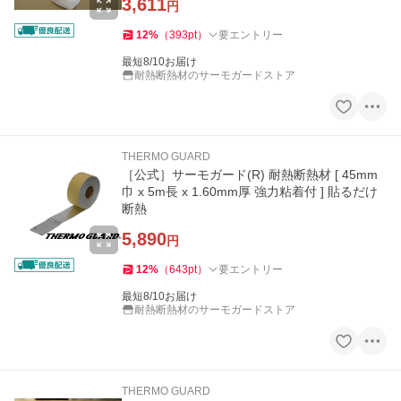
3,611
円
12
%
（
393
pt
）
要エントリー
最短8/10お届け
耐熱断熱材のサーモガードストア
THERMO GUARD
［公式］サーモガード(R) 耐熱断熱材 [ 45mm
巾 x 5m長 x 1.60mm厚 強力粘着付 ] 貼るだけ
断熱
5,890
円
12
%
（
643
pt
）
要エントリー
最短8/10お届け
耐熱断熱材のサーモガードストア
THERMO GUARD