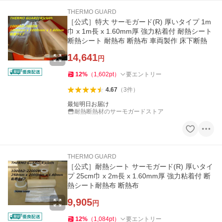
THERMO GUARD
［公式］特大 サーモガード(R) 厚いタイプ 1m
巾 x 1m長 x 1.60mm厚 強力粘着付 耐熱シート
断熱シート 耐熱布 断熱布 車両製作 床下断熱
14,641
円
12
%
（
1,602
pt
）
要エントリー
4.67
（
3
件
）
最短明日お届け
耐熱断熱材のサーモガードストア
THERMO GUARD
［公式］耐熱シート サーモガード(R) 厚いタイ
プ 25cm巾 x 2m長 x 1.60mm厚 強力粘着付 断
熱シート耐熱布 断熱布
9,905
円
12
%
（
1,084
pt
）
要エントリー