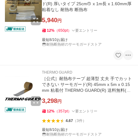
ド(R) 厚いタイプ 25cm巾 x 1m長 x 1.60mm厚
粘着なし 耐熱布 断熱布
5,940
円
12
%
（
650
pt
）
要エントリー
最短8/10お届け
耐熱断熱材のサーモガードストア
THERMO GUARD
［公式］耐熱布テープ 超薄型 丈夫 手でカット
できない サーモガード(R) 45mm x 5m x 0.15
mm 粘着付 THERMO GUARD(R) 送料無料(沖
縄県を除く)
3,298
円
12
%
（
357
pt
）
要エントリー
4.67
（
3
件
）
最短8/10お届け
耐熱断熱材のサーモガードストア