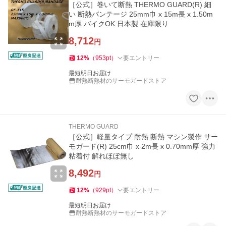
［公式］巻いて断熱 THERMO GUARD(R) 細
い 断熱バンテージ 25mm巾 x 15m長 x 1.50m
m厚 バイクOK 日本製 在庫限り
8,712
円
12
%
（
953
pt
）
要エントリー
最短明日お届け
耐熱断熱材のサーモガードストア
THERMO GUARD
［公式］軽量タイプ 耐熱 断熱 マシン製作 サー
モガード(R) 25cm巾 x 2m長 x 0.70mm厚 強力
粘着付 解れほぼ無し
8,492
円
12
%
（
929
pt
）
要エントリー
最短明日お届け
耐熱断熱材のサーモガードストア