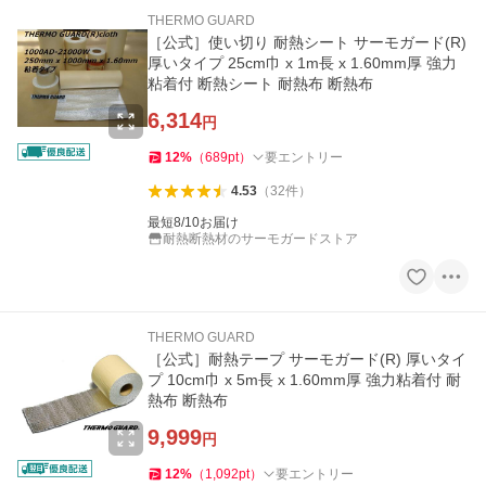
THERMO GUARD
［公式］使い切り 耐熱シート サーモガード(R)
厚いタイプ 25cm巾 x 1m長 x 1.60mm厚 強力
粘着付 断熱シート 耐熱布 断熱布
6,314
円
12
%
（
689
pt
）
要エントリー
4.53
（
32
件
）
最短8/10お届け
耐熱断熱材のサーモガードストア
THERMO GUARD
［公式］耐熱テープ サーモガード(R) 厚いタイ
プ 10cm巾 x 5m長 x 1.60mm厚 強力粘着付 耐
熱布 断熱布
9,999
円
12
%
（
1,092
pt
）
要エントリー