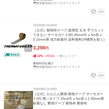
耐熱断熱材のサーモガードストア
THERMO GUARD
［公式］耐熱布テープ 超薄型 丈夫 手でカット
できない サーモガード(R) 45mm巾 x 5m長 x
0.15mm厚 強力粘着付 送料無料(沖縄県を除く)
3,298
円
12
%
（
357
pt
）
要エントリー
最短8/10お届け
耐熱断熱材のサーモガードストア
THERMO GUARD
［公式］かんたん断熱 耐熱テープ サーモガー
ド(R) 厚いタイプ 10cm巾 x 5m長 x 1.60mm厚
粘着なし 断熱テープ 耐熱布 断熱布