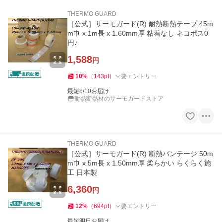
THERMO GUARD
［公式］サーモガード(R) 耐熱断熱テープ 45m
m巾 x 1m長 x 1.60mm厚 粘着なし ネコポス0
円♪
1,588
円
10
%
（
143
pt
）
要エントリー
最短8/10お届け
耐熱断熱材のサーモガードストア
THERMO GUARD
［公式］サーモガード(R) 断熱バンテージ 50m
m巾 x 5m長 x 1.50mm厚 柔らかい らくらく施
工 日本製
6,360
円
12
%
（
694
pt
）
要エントリー
最短明日お届け