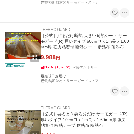
耐熱断熱材のサーモガードストア
THERMO GUARD
［公式］貼るだけ断熱 大きい耐熱シート サー
モガード(R) 厚いタイプ 50cm巾 x 1m長 x 1.60
mm厚 強力粘着付 断熱シート 断熱布 耐熱布
9,988
円
12
%
（
1,091
pt
）
要エントリー
最短明日お届け
耐熱断熱材のサーモガードストア
THERMO GUARD
［公式］要るとき要る分だけ サーモガード(R)
厚いタイプ 10cm巾 x 1m長 x 1.60mm厚 強力
粘着付 断熱テープ 耐熱布 断熱布