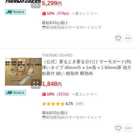
5,299
円
12
%
（
578
pt
）
要エントリー
最短8/10お届け
耐熱断熱材のサーモガードストア
THERMO GUARD
［公式］要るとき要る分だけ サーモガード(R)
厚いタイプ 45mm巾 x 1m長 x 1.60mm厚 強力
粘着付 細い 耐熱布 断熱布
1,848
円
10
%
（
167
pt
）
要エントリー
4.75
（
4
件
）
最短8/10お届け
耐熱断熱材のサーモガードストア