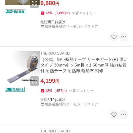
9,680
円
12
%
（
1,060
pt
）
要エントリー
最短明日お届け
耐熱断熱材のサーモガードストア
THERMO GUARD
［公式］細い断熱テープ サーモガード(R) 厚い
タイプ 30mm巾 x 5m長 x 1.60mm厚 強力粘着
付 耐熱テープ 耐熱布 断熱布 補修
4,199
円
12
%
（
457
pt
）
要エントリー
最短8/10お届け
耐熱断熱材のサーモガードストア
THERMO GUARD