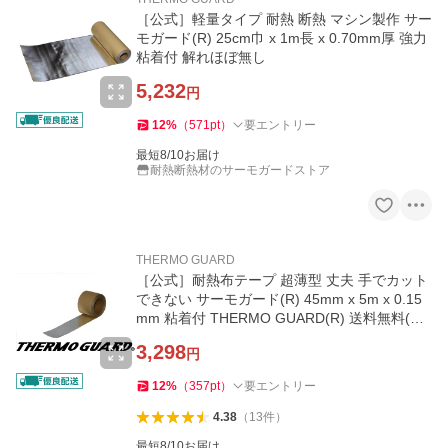
［公式］軽量タイプ 耐熱 断熱 マシン製作 サー
モガード(R) 25cm巾 x 1m長 x 0.70mm厚 強力
粘着付 解れほぼ無し
5,232
円
12
%
（
571
pt
）
要エントリー
最短8/10お届け
耐熱断熱材のサーモガードストア
THERMO GUARD
［公式］耐熱布テープ 超薄型 丈夫 手でカット
できない サーモガード(R) 45mm x 5m x 0.15
mm 粘着付 THERMO GUARD(R) 送料無料(沖
縄県を除く)
3,298
円
12
%
（
357
pt
）
要エントリー
4.38
（
13
件
）
最短8/10お届け