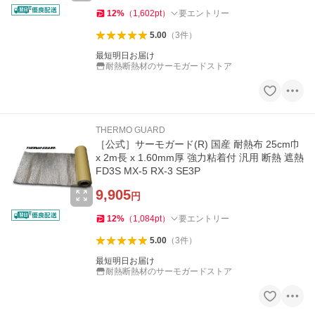
12
%
（
1,602
pt
）
要エントリー
5.00
（
3
件
）
最短明日お届け
耐熱断熱材のサーモガードストア
THERMO GUARD
［公式］サーモガード(R) 国産 耐熱布 25cm巾
x 2m長 x 1.60mm厚 強力粘着付 汎用 断熱 遮熱
FD3S MX-5 RX-3 SE3P
9,905
円
12
%
（
1,084
pt
）
要エントリー
5.00
（
3
件
）
最短明日お届け
耐熱断熱材のサーモガードストア