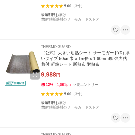
5.00
（
3
件
）
最短明日お届け
耐熱断熱材のサーモガードストア
THERMO GUARD
［公式］大きい耐熱シート サーモガード(R) 厚
いタイプ 50cm巾 x 1m長 x 1.60mm厚 強力粘
着付 断熱シート 断熱布 耐熱布
9,988
円
12
%
（
1,091
pt
）
要エントリー
5.00
（
3
件
）
最短明日お届け
耐熱断熱材のサーモガードストア
THERMO GUARD