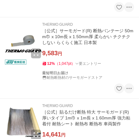
THERMO GUARD
［公式］サーモガード(R) 断熱バンテージ 50m
m巾 x 10m長 x 1.50mm厚 柔らかい チクチク
しない らくらく施工 日本製
9,583
円
12
%
（
1,047
pt
）
要エントリー
最短明日お届け
耐熱断熱材のサーモガードストア
THERMO GUARD
［公式］貼るだけ断熱 特大 サーモガード(R)
厚いタイプ 1m巾 x 1m長 x 1.60mm厚 強力粘
着付 耐熱シート 耐熱布 断熱布 車両製作
14,641
円