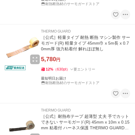
耐熱断熱材のサーモガードストア
THERMO GUARD
［公式］軽量タイプ 耐熱 断熱 マシン製作 サー
モガード(R) 軽量タイプ 45mm巾 x 5m長 x 0.7
0mm厚 強力粘着付 解れほぼ無し
5,780
円
12
%
（
630
pt
）
要エントリー
最短明日お届け
耐熱断熱材のサーモガードストア
THERMO GUARD
［公式］耐熱布テープ 超薄型 丈夫 手でカット
できない サーモガード(R) 45mm x 10m x 0.15
mm 粘着付 ハーネス保護 THERMO GUARD
(R) 送料無料(沖縄県を除く)