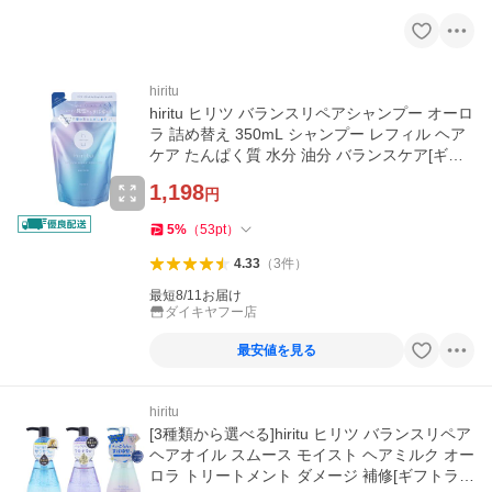
hiritu
hiritu ヒリツ バランスリペアシャンプー オーロ
ラ 詰め替え 350mL シャンプー レフィル ヘア
ケア たんぱく質 水分 油分 バランスケア[ギフ
トラッピング対応]
1,198
円
5
%
（
53
pt
）
4.33
（
3
件
）
最短8/11お届け
ダイキヤフー店
最安値を見る
hiritu
[3種類から選べる]hiritu ヒリツ バランスリペア
ヘアオイル スムース モイスト ヘアミルク オー
ロラ トリートメント ダメージ 補修[ギフトラッ