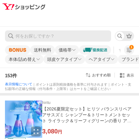
1
送料無料
価格帯
すべての条
本体/詰め替え
頭皮ケアタイプ
ヘアタイプ
ブランド
153
件
おすすめ順
表示
表示情報について
｜ポイントは原則税抜価格を基準に付与されます｜ポイント・支
払額等の正確な情報（付与条件・上限等）はカートをご確認ください
hiritu
【2026夏限定セット】ヒリツ バランスリペア
アサスズミ シャンプー＆トリートメントセッ
ト ライラック＆リーフィグリーンの香り アサ
スズミ スムース モイスト
3,080
円