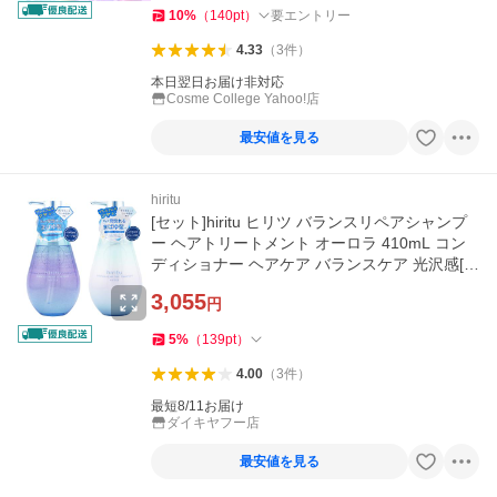
10
%
（
140
pt
）
要エントリー
4.33
（
3
件
）
本日翌日お届け非対応
Cosme College Yahoo!店
最安値を見る
hiritu
[セット]hiritu ヒリツ バランスリペアシャンプ
ー ヘアトリートメント オーロラ 410mL コン
ディショナー ヘアケア バランスケア 光沢感[ギ
フトラッピング対応]
3,055
円
5
%
（
139
pt
）
4.00
（
3
件
）
最短8/11お届け
ダイキヤフー店
最安値を見る