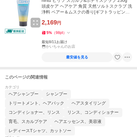
hiritu ヒリツ スカルプ&ボディスクラブ 230g
頭皮ケア ヘアケア 角質 天然ソルトスクラブ 洗
浄料 ペアー＆ムスクの香り[ギフトラッピング
対応]
2,169
円
5
%
（
98
pt
）
最短8/11お届け
かいちゃんのお店
最安値を見る
このページの関連情報
カテゴリ
ヘアシャンプー
シャンプー
トリートメント、ヘアパック
ヘアスタイリング
コンディショナー、リンス
リンス、コンディショナー
育毛、スカルプケア
ヘアエッセンス、美容液
レディースTシャツ、カットソー