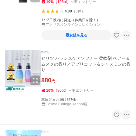
10
%
（
196
pt
）
要エントリー
4.00
（
5
件
）
1〜2日以内に発送（休業日を除く）
アクサスオンラインコレクション
最安値を見る
hiritu
ヒリツ バランスケアソフナー 柔軟剤 ペアー＆
ムスクの香り／アプリコット＆ジャスミンの香
り
880
円
10
%
（
80
pt
）
要エントリー
本日翌日お届け非対応
Cosme College Yahoo!店
hiritu