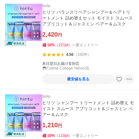
hiritu
ヒリツ バランスリペアシャンプー＆ヘアトリ
ートメント 詰め替えセット モイスト スムース
アプリコット＆ジャスミン ペアー＆ムスク
2,420
円
10
%
（
221
pt
）
要エントリー
4.56
（
100
件
）
本日翌日お届け非対応
Cosme College Yahoo!店
最安値を見る
hiritu
ヒリツ シャンプー トリートメント 詰め替え モ
イスト スムース アプリコット＆ジャスミン ペ
アー＆ムスク
1,210
円
10
%
（
110
pt
）
要エントリー