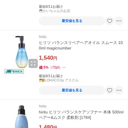
最短8/11お届け
かいちゃんのお店
最安値を見る
hiritu
ヒリツ バランスリペアヘアオイル スムース 10
0ml magicnumber
1,540
円
5
%
（
70
pt
）
最短8/11お届け
LOHACO by アスクル
最安値を見る
hiritu
hiritu ヒリツ バランスケアソフナー 本体 500ml
ペアー&ムスク 柔軟剤 [1784]
1,480
円