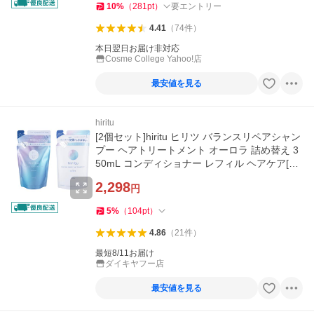
10
%
（
281
pt
）
要エントリー
4.41
（
74
件
）
本日翌日お届け非対応
Cosme College Yahoo!店
最安値を見る
hiritu
[2個セット]hiritu ヒリツ バランスリペアシャン
プー ヘアトリートメント オーロラ 詰め替え 3
50mL コンディショナー レフィル ヘアケア[ギ
フトラッピング対応]
2,298
円
5
%
（
104
pt
）
4.86
（
21
件
）
最短8/11お届け
ダイキヤフー店
最安値を見る