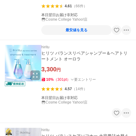
4.61
（
66
件
）
本日翌日お届け非対応
Cosme College Yahoo!店
最安値を見る
hiritu
ヒリツ バランスリペアシャンプー＆ヘアトリ
ートメント オーロラ
3,300
円
10
%
（
301
pt
）
要エントリー
4.57
（
14
件
）
本日翌日お届け非対応
Cosme College Yahoo!店
hiritu