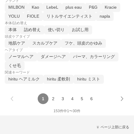
ブランド
MILBON
Kao
LebeL
plus eau
P&G
Kracie
YOLU
FIOLE
リトルサイエンティスト
napla
本体/詰め替え
本体
詰め替え
使い切り
お試し用
頭皮ケアタイプ
地肌ケア
スカルプケア
フケ、頭皮のかゆみ
ヘアタイプ
ノーマルヘア
ダメージヘア
パーマ、カラーリング
くせ毛
関連キーワード
hiritu ヘアミルク
hiritu 柔軟剤
hiritu ミスト
1
2
3
4
5
6
153
件中
1
〜
30
件
ページ上部に戻る