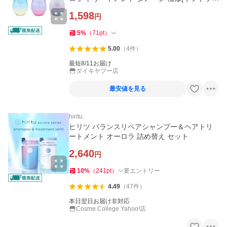
ピング対応]
1,598
円
5
%
（
71
pt
）
5.00
（
4
件
）
最短8/11お届け
ダイキヤフー店
最安値を見る
hiritu
ヒリツ バランスリペアシャンプー＆ヘアトリ
ートメント オーロラ 詰め替え セット
2,640
円
10
%
（
241
pt
）
要エントリー
4.49
（
47
件
）
本日翌日お届け非対応
Cosme College Yahoo!店