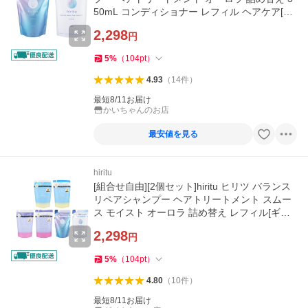
50mL コンディショナー レフィル ヘアケア[ギ
フトラッピング対応]
2,298
円
5
%
（
104
pt
）
4.93
（
14
件
）
最短8/11お届け
かいちゃんのお店
最安値を見る
hiritu
[組合せ自由][2個セット]hiritu ヒリツ バランス
リペアシャンプー ヘアトリートメント スムー
ス モイスト オーロラ 詰め替え レフィル[ギフ
トラッピング対応]
2,298
円
5
%
（
104
pt
）
4.80
（
10
件
）
最短8/11お届け