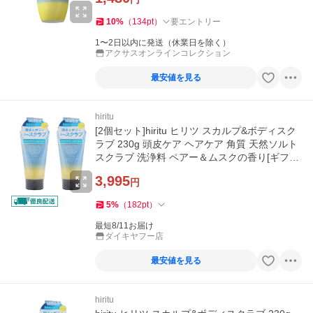
10
%
（
134
pt
）
要エントリー
1〜2日以内に発送（休業日を除く）
アクサスオンラインコレクション
最安値を見る
hiritu
[2個セット]hiritu ヒリツ スカルプ&ボディスク
ラブ 230g 頭皮ケア ヘアケア 角質 天然ソルト
スクラブ 洗浄料 ペアー＆ムスクの香り[ギフト
ラッピング対応]
3,995
円
5
%
（
182
pt
）
最短8/11お届け
ダイキヤフー店
最安値を見る
hiritu