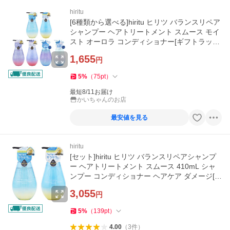
hiritu
[6種類から選べる]hiritu ヒリツ バランスリペア
シャンプー ヘアトリートメント スムース モイ
スト オーロラ コンディショナー[ギフトラッピ
ング対応]
1,655
円
5
%
（
75
pt
）
最短8/11お届け
かいちゃんのお店
最安値を見る
hiritu
[セット]hiritu ヒリツ バランスリペアシャンプ
ー ヘアトリートメント スムース 410mL シャ
ンプー コンディショナー ヘアケア ダメージ[ギ
フトラッピング対応]
3,055
円
5
%
（
139
pt
）
4.00
（
3
件
）