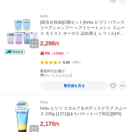
hiritu
[組合せ自由][2個セット]hiritu ヒリツ バランス
リペアシャンプー ヘアトリートメント スムー
ス モイスト オーロラ 詰め替え レフィル[ギフ
トラッピング対応]
2,298
円
5
%
（
104
pt
）
4.40
（
5
件
）
最短8/11お届け
かいちゃんのお店
最安値を見る
hiritu
hiritu ヒリツ スカルプ＆ボディスクラブ スムー
ス 230g [1371][ゆうパケットパフ対応][BP5]
2,170
円