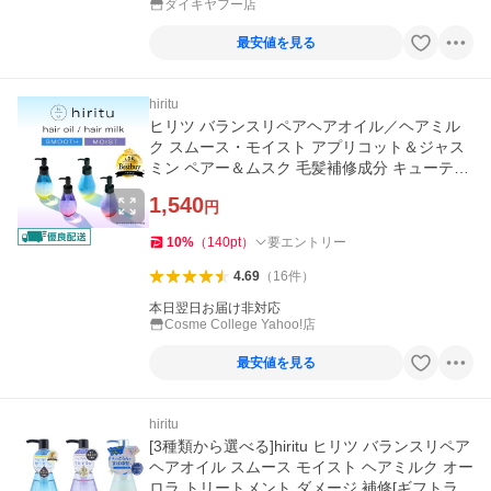
ダイキヤフー店
最安値を見る
hiritu
ヒリツ バランスリペアヘアオイル／ヘアミル
ク スムース・モイスト アプリコット＆ジャス
ミン ペアー＆ムスク 毛髪補修成分 キューティ
クルケア成分
1,540
円
10
%
（
140
pt
）
要エントリー
4.69
（
16
件
）
本日翌日お届け非対応
Cosme College Yahoo!店
最安値を見る
hiritu
[3種類から選べる]hiritu ヒリツ バランスリペア
ヘアオイル スムース モイスト ヘアミルク オー
ロラ トリートメント ダメージ 補修[ギフトラッ