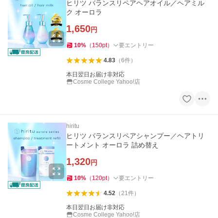
ヒリツ バランスリペアヘアオイル／ヘアミル
ク オーロラ
1,650
円
10
%
（
150
pt
）
要エントリー
4.83
（
6
件
）
本日翌日お届け非対応
Cosme College Yahoo!店
hiritu
ヒリツ バランスリペアシャンプー／ヘアトリ
ートメント オーロラ 詰め替え
1,320
円
10
%
（
120
pt
）
要エントリー
4.52
（
21
件
）
本日翌日お届け非対応
Cosme College Yahoo!店