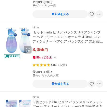
最短8/11お届け
ダイキヤフー店
最安値を見る
hiritu
[セット]hiritu ヒリツ バランスリペアシャンプ
ー ヘアトリートメント オーロラ 410mL コン
ディショナー ヘアケア バランスケア 光沢感[ギ
フトラッピング対応]
3,055
円
5
%
（
139
pt
）
4.83
（
12
件
）
最短8/11お届け
かいちゃんのお店
最安値を見る
hiritu
[2個セット]hiritu ヒリツ バランスリペアシャン
プー ヘアトリートメント オーロラ 詰め替え 3