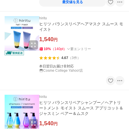
最安値を見る
hiritu
ヒリツ バランスリペアヘアマスク スムース モ
イスト
1,540
円
10
%
（
140
pt
）
要エントリー
4.67
（
3
件
）
本日翌日お届け非対応
Cosme College Yahoo!店
hiritu
ヒリツ バランスリペアシャンプー／ヘアトリ
ートメント モイスト スムース アプリコット＆
ジャスミン ペアー＆ムスク
1,540
円