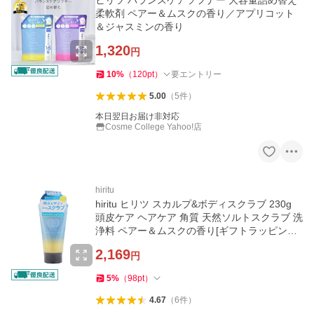
ヒリツ バランスケアソフナー 大容量詰め替え
柔軟剤 ペアー＆ムスクの香り／アプリコット
＆ジャスミンの香り
1,320
円
10
%
（
120
pt
）
要エントリー
5.00
（
5
件
）
本日翌日お届け非対応
Cosme College Yahoo!店
hiritu
hiritu ヒリツ スカルプ&ボディスクラブ 230g
頭皮ケア ヘアケア 角質 天然ソルトスクラブ 洗
浄料 ペアー＆ムスクの香り[ギフトラッピング
対応]
2,169
円
5
%
（
98
pt
）
4.67
（
6
件
）