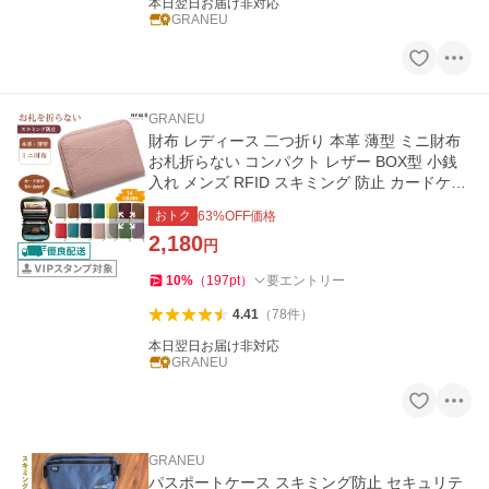
本日翌日お届け非対応
GRANEU
GRANEU
財布 レディース 二つ折り 本革 薄型 ミニ財布
お札折らない コンパクト レザー BOX型 小銭
入れ メンズ RFID スキミング 防止 カードケー
ス 革
おトク
63
%OFF価格
2,180
円
10
%
（
197
pt
）
要エントリー
4.41
（
78
件
）
本日翌日お届け非対応
GRANEU
GRANEU
パスポートケース スキミング防止 セキュリテ