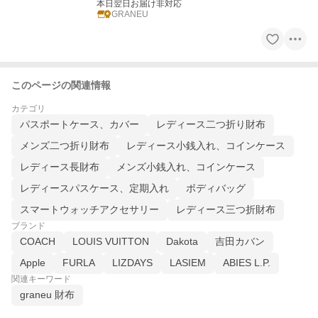
本日翌日お届け非対応
GRANEU
このページの関連情報
カテゴリ
パスポートケース、カバー
レディース二つ折り財布
メンズ二つ折り財布
レディース小銭入れ、コインケース
レディース長財布
メンズ小銭入れ、コインケース
レディースパスケース、定期入れ
ボディバッグ
スマートウォッチアクセサリー
レディース三つ折財布
ブランド
COACH
LOUIS VUITTON
Dakota
吉田カバン
Apple
FURLA
LIZDAYS
LASIEM
ABIES L.P.
関連キーワード
graneu 財布