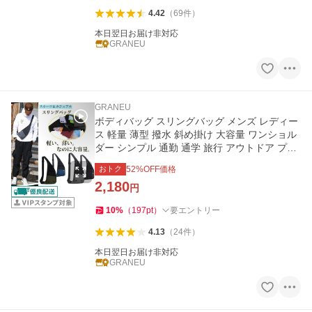
4.42
（
69
件
）
本日翌日お届け非対応
GRANEU
GRANEU
ボディバッグ スリングバッグ メンズ レディー
ス 軽量 薄型 撥水 斜め掛け 大容量 ワンショル
ダー シンプル 通勤 通学 旅行 アウトドア プレ
ゼント
おトク
52
%OFF価格
2,180
円
10
%
（
197
pt
）
要エントリー
4.13
（
24
件
）
本日翌日お届け非対応
GRANEU