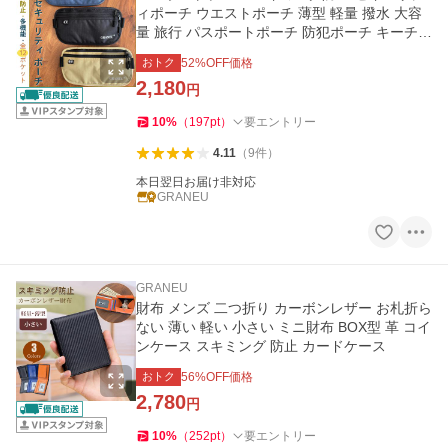
ィポーチ ウエストポーチ 薄型 軽量 撥水 大容
量 旅行 パスポートポーチ 防犯ポーチ キーチェ
ーン付き
おトク
52
%OFF価格
2,180
円
10
%
（
197
pt
）
要エントリー
4.11
（
9
件
）
本日翌日お届け非対応
GRANEU
GRANEU
財布 メンズ 二つ折り カーボンレザー お札折ら
ない 薄い 軽い 小さい ミニ財布 BOX型 革 コイ
ンケース スキミング 防止 カードケース
おトク
56
%OFF価格
2,780
円
10
%
（
252
pt
）
要エントリー