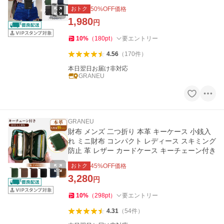
おトク
50
%OFF価格
1,980
円
10
%
（
180
pt
）
要エントリー
4.56
（
170
件
）
本日翌日お届け非対応
GRANEU
GRANEU
財布 メンズ 二つ折り 本革 キーケース 小銭入
れ ミニ財布 コンパクト レディース スキミング
防止 革 レザー カードケース キーチェーン付き
おトク
45
%OFF価格
3,280
円
10
%
（
298
pt
）
要エントリー
4.31
（
54
件
）