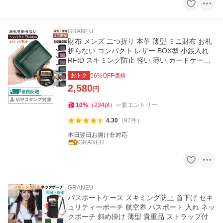
GRANEU
財布 メンズ 二つ折り 本革 薄型 ミニ財布 お札
折らない コンパクト レザー BOX型 小銭入れ
RFID スキミング防止 軽い 薄い カードケース
革
おトク
56
%OFF価格
2,580
円
10
%
（
234
pt
）
要エントリー
4.30
（
97
件
）
本日翌日お届け非対応
GRANEU
GRANEU
パスポートケース スキミング防止 首下げ セキ
ュリティーポーチ 航空券 パスポート 入れ ネッ
クポーチ 斜め掛け 薄型 貴重品 ストラップ付