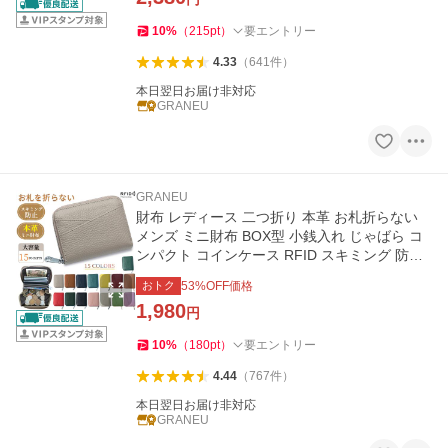
10
%
（
215
pt
）
要エントリー
4.33
（
641
件
）
本日翌日お届け非対応
GRANEU
GRANEU
財布 レディース 二つ折り 本革 お札折らない
メンズ ミニ財布 BOX型 小銭入れ じゃばら コ
ンパクト コインケース RFID スキミング 防止
革 レザー
おトク
53
%OFF価格
1,980
円
10
%
（
180
pt
）
要エントリー
4.44
（
767
件
）
本日翌日お届け非対応
GRANEU