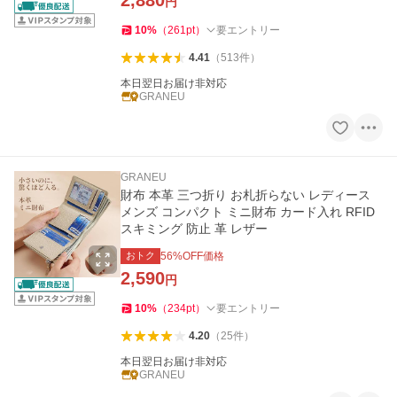
2,880
円
10
%
（
261
pt
）
要エントリー
4.41
（
513
件
）
本日翌日お届け非対応
GRANEU
GRANEU
財布 本革 三つ折り お札折らない レディース
メンズ コンパクト ミニ財布 カード入れ RFID
スキミング 防止 革 レザー
おトク
56
%OFF価格
2,590
円
10
%
（
234
pt
）
要エントリー
4.20
（
25
件
）
本日翌日お届け非対応
GRANEU