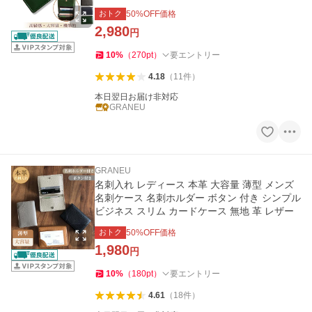
おトク
50
%OFF価格
2,980
円
10
%
（
270
pt
）
要エントリー
4.18
（
11
件
）
本日翌日お届け非対応
GRANEU
GRANEU
名刺入れ レディース 本革 大容量 薄型 メンズ
名刺ケース 名刺ホルダー ボタン 付き シンプル
ビジネス スリム カードケース 無地 革 レザー
おトク
50
%OFF価格
1,980
円
10
%
（
180
pt
）
要エントリー
4.61
（
18
件
）