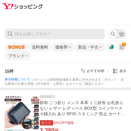
1
送料無料
価格帯
新品・中古
ブランド
15
件
おすすめ順
表示
表示情報について
｜ポイントは原則税抜価格を基準に付与されます｜ポイント・支
払額等の正確な情報（付与条件・上限等）はカートをご確認ください
GRANEU
財布 二つ折り メンズ 本革 ミニ財布 お札折ら
ない レザー レディース BOX型 コインケース
小銭入れ あり RFID スキミング 防止 カードケ
ース
おトク
60
%OFF価格
2,380
円