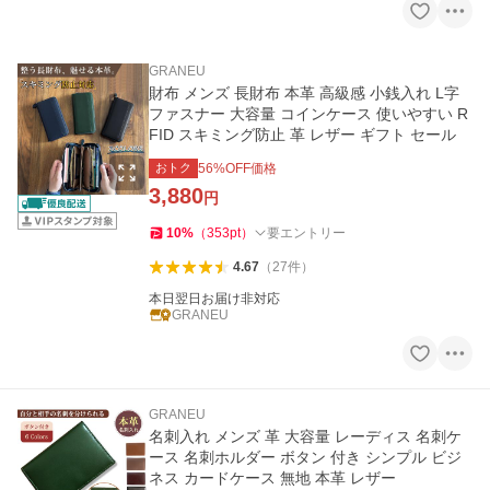
GRANEU
財布 メンズ 長財布 本革 高級感 小銭入れ L字
ファスナー 大容量 コインケース 使いやすい R
FID スキミング防止 革 レザー ギフト セール
おトク
56
%OFF価格
3,880
円
10
%
（
353
pt
）
要エントリー
4.67
（
27
件
）
本日翌日お届け非対応
GRANEU
GRANEU
名刺入れ メンズ 革 大容量 レーディス 名刺ケ
ース 名刺ホルダー ボタン 付き シンプル ビジ
ネス カードケース 無地 本革 レザー