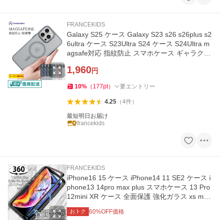
FRANCEKIDS
Galaxy S25 ケース Galaxy S23 s26 s26plus s2
6ultra ケース S23Ultra S24 ケース S24Ultra m
agsafe対応 指紋防止 スマホケース ギャラクシ
ー 耐衝撃 韓国
1,960
円
10
%
（
177
pt
）
要エントリー
4.25
（
4
件
）
最短明日お届け
francekids
FRANCEKIDS
iPhone16 15 ケース iPhone14 11 SE2 ケース i
phone13 14pro max plus スマホケース 13 Pro
12mini XR ケース 全面保護 強化ガラス xs max
バンパーケース
おトク
60
%OFF価格