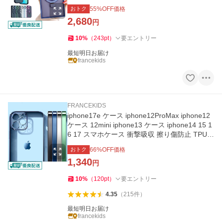
agsafe対応 スタンド
おトク
55
%OFF価格
2,680
円
10
%
（
243
pt
）
要エントリー
最短明日お届け
francekids
FRANCEKIDS
iphone17e ケース iphone12ProMax iphone12
ケース 12mini iphone13 ケース iphone14 15 1
6 17 スマホケース 衝撃吸収 擦り傷防止 TPU
耐衝撃 薄型 軽量 クリア
おトク
66
%OFF価格
1,340
円
10
%
（
120
pt
）
要エントリー
4.35
（
215
件
）
最短明日お届け
francekids