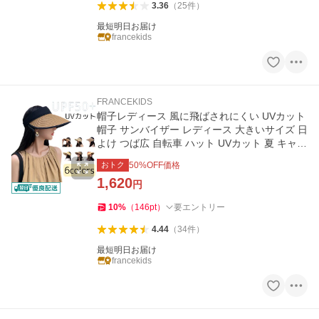
3.36
（
25
件
）
最短明日お届け
francekids
FRANCEKIDS
帽子レディース 風に飛ばされにくい UVカット
帽子 サンバイザー レディース 大きいサイズ 日
よけ つば広 自転車 ハット UVカット 夏 キャス
ケット 春夏
おトク
50
%OFF価格
1,620
円
10
%
（
146
pt
）
要エントリー
4.44
（
34
件
）
最短明日お届け
francekids