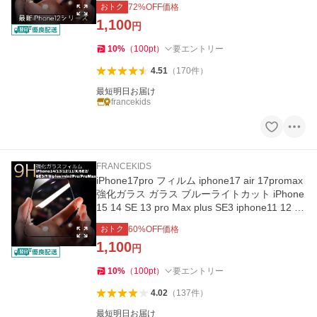
おトク
72
%OFF価格
1,100
円
10
%
（
100
pt
）
要エントリー
4.51
（
170
件
）
最短明日お届け
francekids
FRANCEKIDS
iPhone17pro フィルム iphone17 air 17promax
強化ガラス ガラス ブルーライトカット iPhone
15 14 SE 13 pro Max plus SE3 iphone11 12 mi
ni SE2 8 7 XR XS
おトク
60
%OFF価格
1,100
円
10
%
（
100
pt
）
要エントリー
4.02
（
137
件
）
最短明日お届け