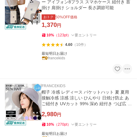
ー アイフォン8プラス スマホケース 紐付き 首
掛け 肩掛け ショルダー 長さ調節可能
おトク
50
%OFF価格
1,370
円
10
%
（
123
pt
）
要エントリー
4.60
（
10
件
）
最短明日お届け
francekids
FRANCEKIDS
帽子 冷感 レディース バケットハット 夏 夏用
接触冷感 涼感 涼しい ひんやり 日焼け防止 あ
ご紐付き UVカット 99% 深め 紐付き つば広 日
よけ 日除け帽子
2,980
円
10
%
（
270
pt
）
要エントリー
最短明日お届け