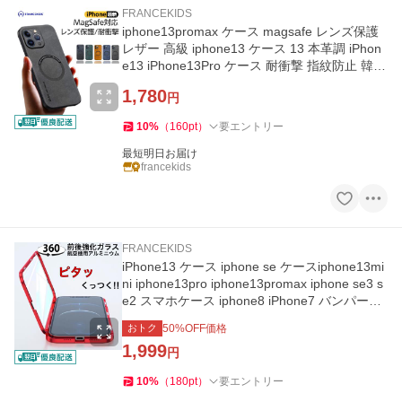
FRANCEKIDS
iphone13promax ケース magsafe レンズ保護
レザー 高級 iphone13 ケース 13 本革調 iPhon
e13 iPhone13Pro ケース 耐衝撃 指紋防止 韓国
マグセーフ 黒 緑
1,780
円
10
%
（
160
pt
）
要エントリー
最短明日お届け
francekids
FRANCEKIDS
iPhone13 ケース iphone se ケースiphone13mi
ni iphone13pro iphone13promax iphone se3 s
e2 スマホケース iphone8 iPhone7 バンパーケ
ース
おトク
50
%OFF価格
1,999
円
10
%
（
180
pt
）
要エントリー