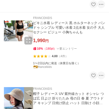
FRANCEKIDS
ビキニ水着 レディース 黒 ホルターネック バン
ドゥ シンプル 可愛い水着 2点水着 女の子 大人
セクシー ビジュー 小胸ちゃんも
1,990
円
10
%
（
180
pt
）
要エントリー
4.00
（
4
件
）
1〜2日以内に発送（休業日を除く）
francekids
FRANCEKIDS
帽子 レディース UV 紫外線カット オシャレ つ
ば広 日よけ 折りたたみ 母の日 春 夏 アウトド
ア キャンプ 日焼け防止 ハット 日除け 小顔効
果メンズ 男女兼用