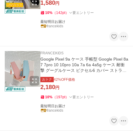
1,580
円
10
%
（
142
pt
）
要エントリー
最短明日お届け
francekids
FRANCEKIDS
Google Pixel 9a ケース 手帳型 Google Pixel 8a
7 7pro 10 10pro 10a 7a 6a 4a5g ケース 耐衝
撃 グーグルケース ピクセル6 カバー ストラプ
付き おしゃれ 韓国
おトク
42
%OFF価格
2,180
円
10
%
（
197
pt
）
要エントリー
最短明日お届け
francekids