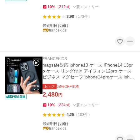
10
%
（
212
pt
）
要エントリー
3.98
（
173
件
）
最短明日お届け
francekids
FRANCEKIDS
magsafe対応 iphone13 ケース iPhone14 13pr
o ケース リング付き アイフォン12pro ケース
ビジネス マグセーフ iphone14proケース iphon
e12ケース レンズ保護
おトク
58
%OFF価格
2,480
円
10
%
（
224
pt
）
要エントリー
4.25
（
103
件
）
最短明日お届け
francekids