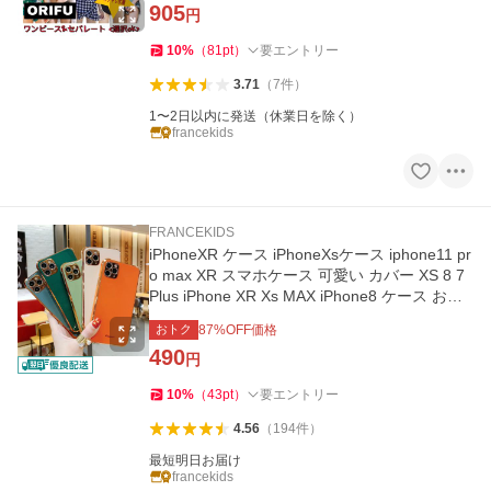
905
円
10
%
（
81
pt
）
要エントリー
3.71
（
7
件
）
1〜2日以内に発送（休業日を除く）
francekids
FRANCEKIDS
iPhoneXR ケース iPhoneXsケース iphone11 pr
o max XR スマホケース 可愛い カバー XS 8 7
Plus iPhone XR Xs MAX iPhone8 ケース おし
ゃれ アイフォン11
おトク
87
%OFF価格
490
円
10
%
（
43
pt
）
要エントリー
4.56
（
194
件
）
最短明日お届け
francekids