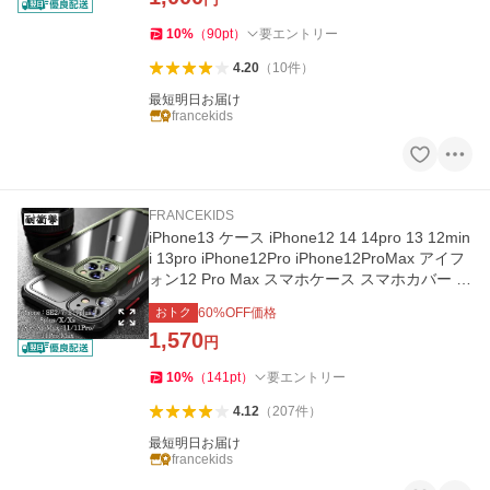
10
%
（
90
pt
）
要エントリー
4.20
（
10
件
）
最短明日お届け
francekids
FRANCEKIDS
iPhone13 ケース iPhone12 14 14pro 13 12min
i 13pro iPhone12Pro iPhone12ProMax アイフ
ォン12 Pro Max スマホケース スマホカバー 携
帯ケース 衝撃吸収
おトク
60
%OFF価格
1,570
円
10
%
（
141
pt
）
要エントリー
4.12
（
207
件
）
最短明日お届け
francekids