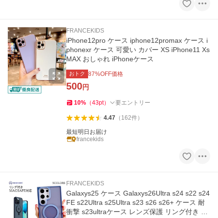
FRANCEKIDS
iPhone12pro ケース iphone12promax ケース i
phonexr ケース 可愛い カバー XS iPhone11 Xs
MAX おしゃれ iPhoneケース
おトク
87
%OFF価格
500
円
10
%
（
43
pt
）
要エントリー
4.47
（
162
件
）
最短明日お届け
francekids
FRANCEKIDS
Galaxys25 ケース Galaxys26Ultra s24 s22 s24
FE s22Ultra s25Ultra s23 s26 s26+ ケース 耐
衝撃 s23ultraケース レンズ保護 リング付き m