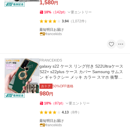
1,580
円
10
%
（
142
pt
）
要エントリー
3.94
（
1,072
件
）
最短明日お届け
francekids
FRANCEKIDS
galaxy s22 ケース リング付き S22Ultraケース
S22+ s22plus ケース カバー Samsung サムス
ン ギャラクシー メッキ カラー スマホ 衝撃吸
収 TPU 耐衝撃 保護
おトク
50
%OFF価格
980
円
10
%
（
87
pt
）
要エントリー
4.13
（
8
件
）
最短明日お届け
francekids