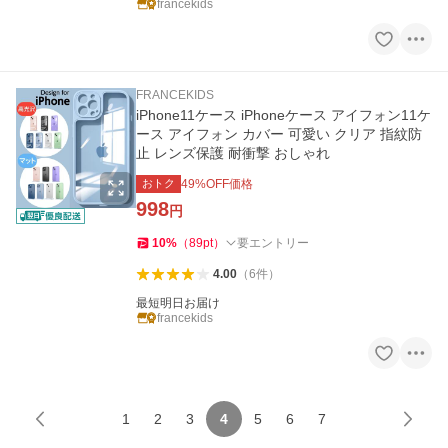
francekids
FRANCEKIDS
iPhone11ケース iPhoneケース アイフォン11ケ
ース アイフォン カバー 可愛い クリア 指紋防
止 レンズ保護 耐衝撃 おしゃれ
おトク
49
%OFF価格
998
円
10
%
（
89
pt
）
要エントリー
4.00
（
6
件
）
最短明日お届け
francekids
1
2
3
4
5
6
7