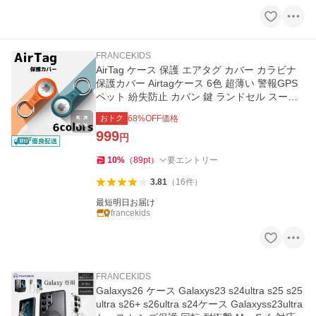
FRANCEKIDS
AirTag ケース 保護 エアタグ カバー カラビナ
保護カバー Airtagケース 6色 超薄い 警報GPS
ペット 紛失防止 カバン 鍵 ランドセル スーツ
ケース
おトク
68
%OFF価格
999
円
10
%
（
89
pt
）
要エントリー
3.81
（
16
件
）
最短明日お届け
francekids
FRANCEKIDS
Galaxys26 ケース Galaxys23 s24ultra s25 s25
ultra s26+ s26ultra s24ケース Galaxyss23ultra