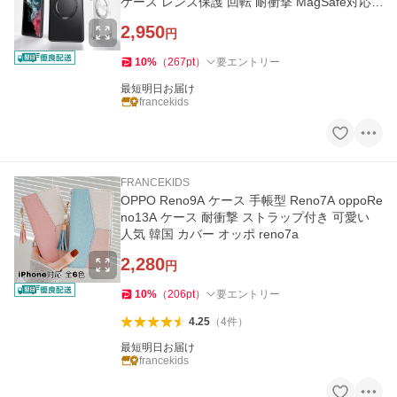
ケース レンズ保護 回転 耐衝撃 MagSafe対応
スタンド付き
2,950
円
10
%
（
267
pt
）
要エントリー
最短明日お届け
francekids
FRANCEKIDS
OPPO Reno9A ケース 手帳型 Reno7A oppoRe
no13A ケース 耐衝撃 ストラップ付き 可愛い
人気 韓国 カバー オッポ reno7a
2,280
円
10
%
（
206
pt
）
要エントリー
4.25
（
4
件
）
最短明日お届け
francekids