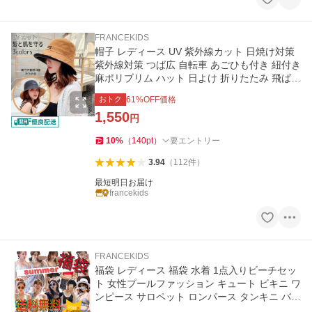
FRANCEKIDS
帽子 レディース UV 紫外線カット 日焼け対策
紫外線対策 つば広 自転車 あごひも付き 紐付き
麻ポリブリム ハット 日よけ 折りたたみ 飛ばな
い 春 夏 母の日
おトク
61
%OFF価格
1,550
円
10
%
（
140
pt
）
要エントリー
3.94
（
112
件
）
最短明日お届け
francekids
FRANCEKIDS
福袋 レディース 福袋 水着 1点入りビーチセッ
ト 女性プールファッション キュート ビキニ ワ
ンピース サロペット ロンパース タンキニ バン
ドゥ