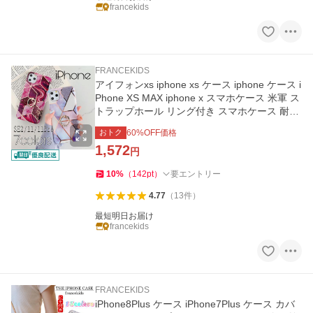
francekids
FRANCEKIDS
アイフォンxs iphone xs ケース iphone ケース i
Phone XS MAX iphone x スマホケース 米軍 ス
トラップホール リング付き スマホケース 耐衝
撃 おしゃれ 大理石
おトク
60
%OFF価格
1,572
円
10
%
（
142
pt
）
要エントリー
4.77
（
13
件
）
最短明日お届け
francekids
FRANCEKIDS
iPhone8Plus ケース iPhone7Plus ケース カバ