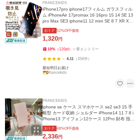
FRANCEKIDS
iPhone17pro iphone17フィルム ガラスフィル
ム iPhoneAir 17promax 16 16pro 15 14 SE 13
pro Max SE3 iphone11 12 mini SE 8 7 XR XS
アイフォン 覗き見防止
おトク
52
%OFF価格
1,320
円
10
%
（
120
pt
）
要エントリー
4.11
（
358
件
）
最短明日お届け
francekids
FRANCEKIDS
iphone se ケース スマホケース se2 se3 15 手
帳型 カード収納 ショルダー iPhone14 11 7 8 i
Phone13 アイフォン12ケース 12Pro 財布 指紋
防止 耐衝撃 おしゃれ
おトク
48
%OFF価格
2,336
円