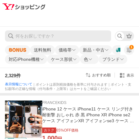
1
送料無料
価格帯
新品・中古
対応iPhone機種
ケース形状
色
ブランド
2,329
件
おすすめ順
表示
表示情報について
｜ポイントは原則税抜価格を基準に付与されます｜ポイント・支
払額等の正確な情報（付与条件・上限等）はカートをご確認ください
FRANCEKIDS
iPhone 12 ケース iPhone11 ケース リング付き
耐衝撃 おしゃれ 赤 黒 iPhone XR iPhone se2
ケース アイフォンXR アイフォンse3 ケース iP
honeケース クリア
おトク
65
%OFF価格
1,000
円