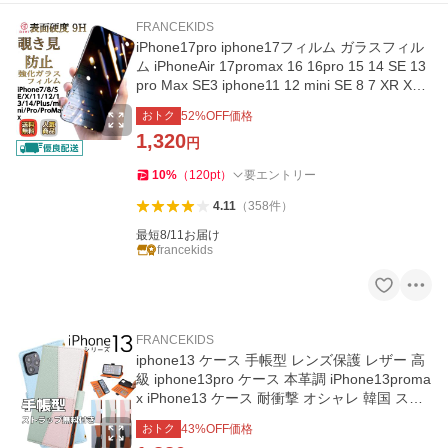
FRANCEKIDS
iPhone17pro iphone17フィルム ガラスフィル
ム iPhoneAir 17promax 16 16pro 15 14 SE 13
pro Max SE3 iphone11 12 mini SE 8 7 XR XS
アイフォン 覗き見防止
おトク
52
%OFF価格
1,320
円
10
%
（
120
pt
）
要エントリー
4.11
（
358
件
）
最短8/11お届け
francekids
FRANCEKIDS
iphone13 ケース 手帳型 レンズ保護 レザー 高
級 iphone13pro ケース 本革調 iPhone13proma
x iPhone13 ケース 耐衝撃 オシャレ 韓国 スト
ラップ付き 可愛い
おトク
43
%OFF価格