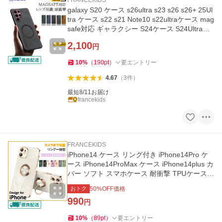
FRANCEKIDS
galaxy S20 ケース s26ultra s23 s26 s26+ 25Ul
tra ケース s22 s21 Note10 s22ultraケース mag
safe対応 ギャラクシー S24ケース S24Ultraケ
ース レンズ保護 軽量
2,100
円
10
%
（
190
pt
）
要エントリー
4.67
（
3
件
）
最短8/11お届け
francekids
FRANCEKIDS
iPhone14 ケース リング付き iPhone14Pro ケ
ース iPhone14ProMax ケース iPhone14plus カ
バー ソフト スマホケース 耐衝撃 TPUケース
衝撃吸収 擦り傷防止
おトク
50
%OFF価格
990
円
10
%
（
89
pt
）
要エントリー