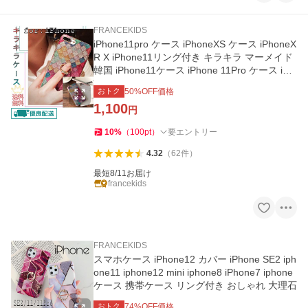
FRANCEKIDS
iPhone11pro ケース iPhoneXS ケース iPhoneX
R X iPhone11リング付き キラキラ マーメイド
韓国 iPhone11ケース iPhone 11Pro ケース iPh
one11 Pro Max
おトク
50
%OFF価格
1,100
円
10
%
（
100
pt
）
要エントリー
4.32
（
62
件
）
最短8/11お届け
francekids
FRANCEKIDS
スマホケース iPhone12 カバー iPhone SE2 iph
one11 iphone12 mini iphone8 iPhone7 iphone
ケース 携帯ケース リング付き おしゃれ 大理石
おトク
74
%OFF価格