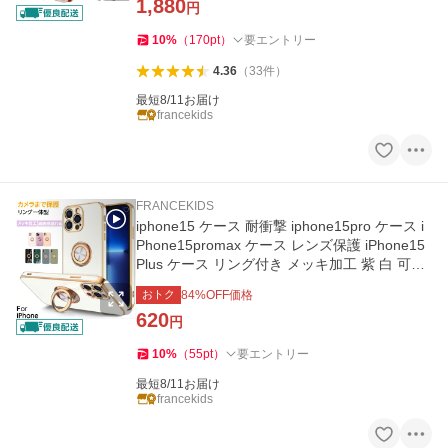
1,880
円
10
%
（
170
pt
）
要エントリー
4.36
（
33
件
）
最短8/11お届け
francekids
FRANCEKIDS
iphone15 ケース 耐衝撃 iphone15pro ケース i
Phone15promax ケース レンズ保護 iPhone15
Plus ケース リング付き メッキ加工 紫 白 可愛
い 韓国 オシャレ 人気
おトク
84
%OFF価格
620
円
10
%
（
55
pt
）
要エントリー
最短8/11お届け
francekids