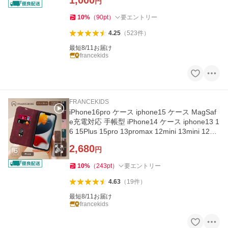
1,000
円
10
%
（
90
pt
）
要エントリー
4.25
（
523
件
）
最短8/11お届け
francekids
FRANCEKIDS
iPhone16pro ケース iphone15 ケース MagSaf
e充電対応 手帳型 iPhone14 ケース iphone13 1
6 15Plus 15pro 13promax 12mini 13mini 12pr
omax 12 14promax 14pro
2,680
円
10
%
（
243
pt
）
要エントリー
4.63
（
19
件
）
最短8/11お届け
francekids