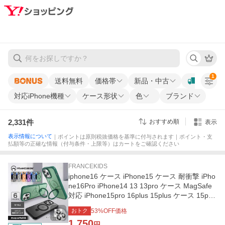
1
送料無料
価格帯
新品・中古
対応iPhone機種
ケース形状
色
ブランド
2,331
件
おすすめ順
表示
表示情報について
｜ポイントは原則税抜価格を基準に付与されます｜ポイント・支
払額等の正確な情報（付与条件・上限等）はカートをご確認ください
FRANCEKIDS
iphone16 ケース iPhone15 ケース 耐衝撃 iPho
ne16Pro iPhone14 13 13pro ケース MagSafe
対応 iPhone15pro 16plus 15plus ケース 15pro
max スタンド機能 リング
おトク
53
%OFF価格
1,750
円