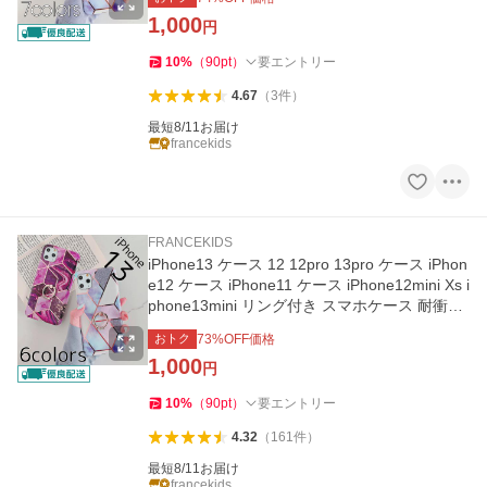
1,000
円
10
%
（
90
pt
）
要エントリー
4.67
（
3
件
）
最短8/11お届け
francekids
FRANCEKIDS
iPhone13 ケース 12 12pro 13pro ケース iPhon
e12 ケース iPhone11 ケース iPhone12mini Xs i
phone13mini リング付き スマホケース 耐衝撃
おしゃれ 大理石
おトク
73
%OFF価格
1,000
円
10
%
（
90
pt
）
要エントリー
4.32
（
161
件
）
最短8/11お届け
francekids