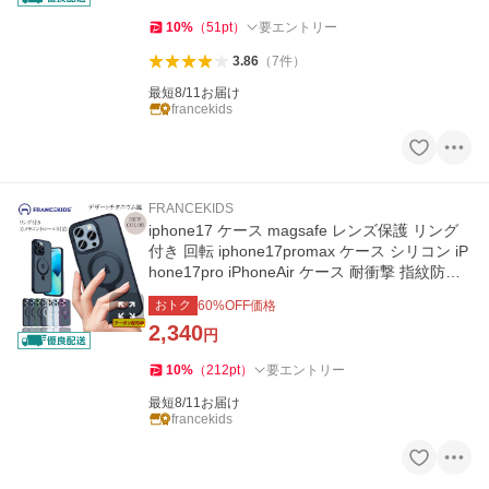
10
%
（
51
pt
）
要エントリー
3.86
（
7
件
）
最短8/11お届け
francekids
FRANCEKIDS
iphone17 ケース magsafe レンズ保護 リング
付き 回転 iphone17promax ケース シリコン iP
hone17pro iPhoneAir ケース 耐衝撃 指紋防止
マグセーフ対応
おトク
60
%OFF価格
2,340
円
10
%
（
212
pt
）
要エントリー
最短8/11お届け
francekids