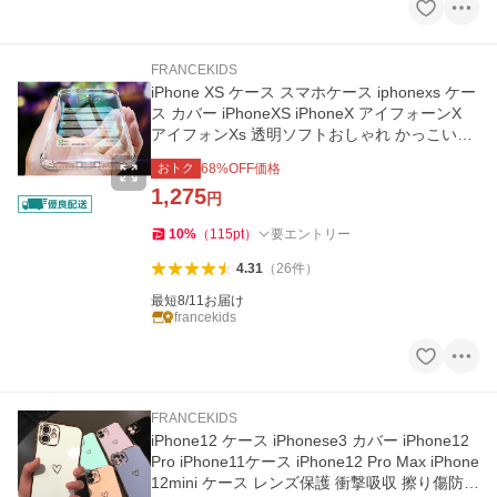
FRANCEKIDS
iPhone XS ケース スマホケース iphonexs ケー
ス カバー iPhoneXS iPhoneX アイフォーンX
アイフォンXs 透明ソフトおしゃれ かっこいい
米軍 耐衝撃
おトク
68
%OFF価格
1,275
円
10
%
（
115
pt
）
要エントリー
4.31
（
26
件
）
最短8/11お届け
francekids
FRANCEKIDS
iPhone12 ケース iPhonese3 カバー iPhone12
Pro iPhone11ケース iPhone12 Pro Max iPhone
12mini ケース レンズ保護 衝撃吸収 擦り傷防止