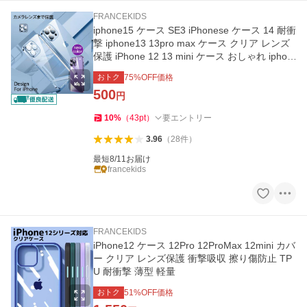
FRANCEKIDS
iphone15 ケース SE3 iPhonese ケース 14 耐衝
撃 iphone13 13pro max ケース クリア レンズ
保護 iPhone 12 13 mini ケース おしゃれ iphon
e12pro max カバー
おトク
75
%OFF価格
500
円
10
%
（
43
pt
）
要エントリー
3.96
（
28
件
）
最短8/11お届け
francekids
FRANCEKIDS
iPhone12 ケース 12Pro 12ProMax 12mini カバ
ー クリア レンズ保護 衝撃吸収 擦り傷防止 TP
U 耐衝撃 薄型 軽量
おトク
51
%OFF価格