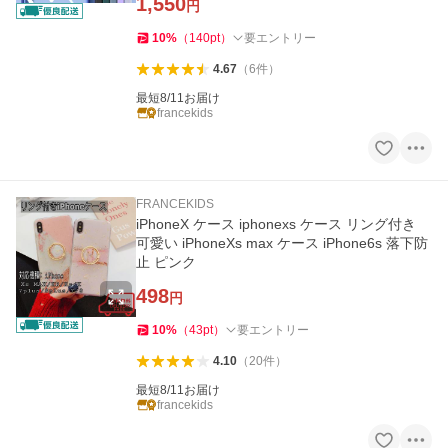
1,550
円
10
%
（
140
pt
）
要エントリー
4.67
（
6
件
）
最短8/11お届け
francekids
FRANCEKIDS
iPhoneX ケース iphonexs ケース リング付き
可愛い iPhoneXs max ケース iPhone6s 落下防
止 ピンク
498
円
10
%
（
43
pt
）
要エントリー
4.10
（
20
件
）
最短8/11お届け
francekids