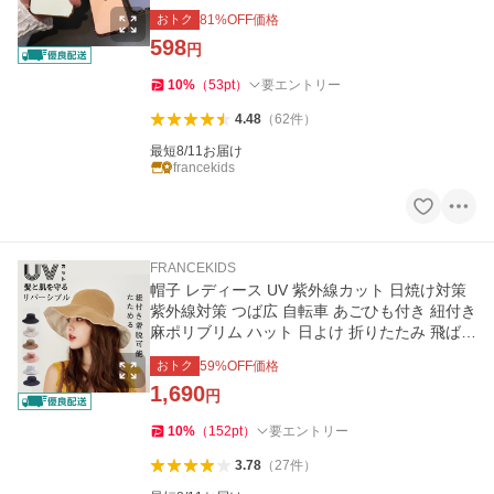
耐衝撃 軽量
おトク
81
%OFF価格
598
円
10
%
（
53
pt
）
要エントリー
4.48
（
62
件
）
最短8/11お届け
francekids
FRANCEKIDS
帽子 レディース UV 紫外線カット 日焼け対策
紫外線対策 つば広 自転車 あごひも付き 紐付き
麻ポリブリム ハット 日よけ 折りたたみ 飛ばな
い 春 夏 母の日
おトク
59
%OFF価格
1,690
円
10
%
（
152
pt
）
要エントリー
3.78
（
27
件
）