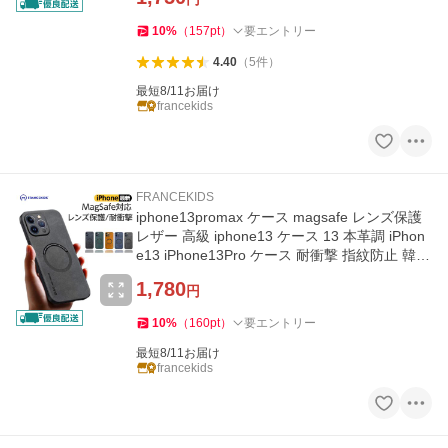
10
%
（
157
pt
）
要エントリー
4.40
（
5
件
）
最短8/11お届け
francekids
FRANCEKIDS
iphone13promax ケース magsafe レンズ保護
レザー 高級 iphone13 ケース 13 本革調 iPhon
e13 iPhone13Pro ケース 耐衝撃 指紋防止 韓国
マグセーフ 黒 緑
1,780
円
10
%
（
160
pt
）
要エントリー
最短8/11お届け
francekids