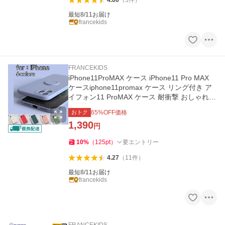
4.60
（
5
件
）
最短8/11お届け
francekids
FRANCEKIDS
iPhone11ProMAX ケース iPhone11 Pro MAX
ケースiphone11promax ケース リング付き ア
イフォン11 ProMAX ケース 耐衝撃 おしゃれ iP
honeケース スマホケース
おトク
65
%OFF価格
1,390
円
10
%
（
125
pt
）
要エントリー
4.27
（
11
件
）
最短8/11お届け
francekids