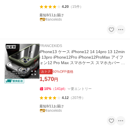
4.20
（
15
件
）
最短8/11お届け
francekids
FRANCEKIDS
iPhone13 ケース iPhone12 14 14pro 13 12min
i 13pro iPhone12Pro iPhone12ProMax アイフ
ォン12 Pro Max スマホケース スマホカバー 携
帯ケース 衝撃吸収
おトク
60
%OFF価格
1,570
円
10
%
（
141
pt
）
要エントリー
4.12
（
207
件
）
最短8/11お届け
francekids