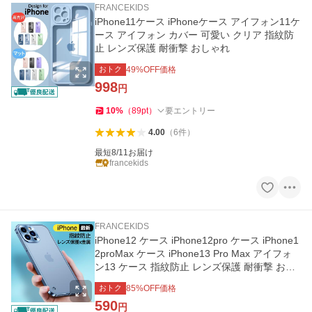
FRANCEKIDS
iPhone11ケース iPhoneケース アイフォン11ケ
ース アイフォン カバー 可愛い クリア 指紋防
止 レンズ保護 耐衝撃 おしゃれ
おトク
49
%OFF価格
998
円
10
%
（
89
pt
）
要エントリー
4.00
（
6
件
）
最短8/11お届け
francekids
FRANCEKIDS
iPhone12 ケース iPhone12pro ケース iPhone1
2proMax ケース iPhone13 Pro Max アイフォ
ン13 ケース 指紋防止 レンズ保護 耐衝撃 おし
ゃれ アルミ
おトク
85
%OFF価格
590
円