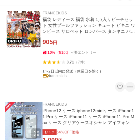
FRANCEKIDS
福袋 レディース 福袋 水着 1点入りビーチセッ
ト 女性プールファッション キュート ビキニ ワ
ンピース サロペット ロンパース タンキニ バン
ドゥ
905
円
10
%
（
81
pt
）
要エントリー
3.71
（
7
件
）
1〜2日以内に発送（休業日を除く）
francekids
FRANCEKIDS
iPhone12 ケース iphone12miniケース iPhone1
1 Pro ケース iPhone11 ケース iPhone11 Pro M
ax ケース クリアケースオシャレ アイフォン11
ケース キラキラ ソフト
おトク
64
%OFF価格