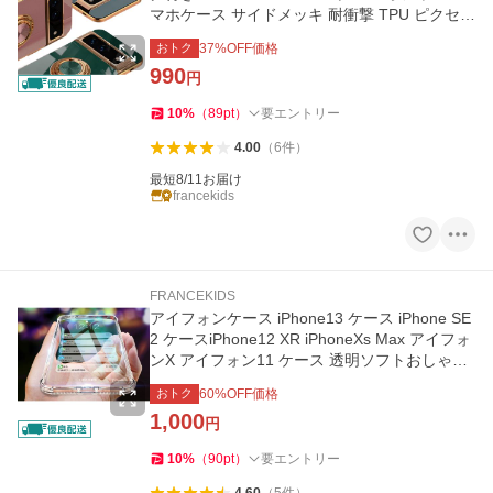
マホケース サイドメッキ 耐衝撃 TPU ピクセル
7 ピクセルケース
おトク
37
%OFF価格
990
円
10
%
（
89
pt
）
要エントリー
4.00
（
6
件
）
最短8/11お届け
francekids
FRANCEKIDS
アイフォンケース iPhone13 ケース iPhone SE
2 ケースiPhone12 XR iPhoneXs Max アイフォ
ンX アイフォン11 ケース 透明ソフトおしゃれ
かっこいい米軍 耐衝撃
おトク
60
%OFF価格
1,000
円
10
%
（
90
pt
）
要エントリー