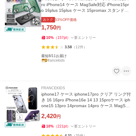
ro iPhone14 ケース MagSafe対応 iPhone15pr
o 16plus 15plus ケース 15promax スタンド機
能 韓国 リング付き 14pro
おトク
53
%OFF価格
1,750
円
10
%
（
157
pt
）
要エントリー
3.58
（
12
件
）
最短8/11お届け
francekids
FRANCEKIDS
iphone17 ケース iphone17pro クリア リング付
き 16 16pro iPhone16e 14 13 15proケース iph
one15 13pro 14promax 14pro ケース MagSaf
e対応 スタンド機能
2,420
円
10
%
（
221
pt
）
要エントリー
4.31
（
35
件
）