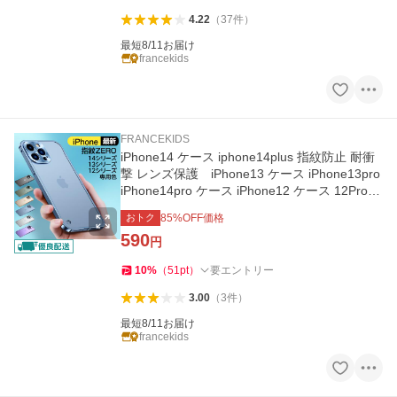
4.22
（
37
件
）
最短8/11お届け
francekids
FRANCEKIDS
iPhone14 ケース iphone14plus 指紋防止 耐衝
撃 レンズ保護 iPhone13 ケース iPhone13pro
iPhone14pro ケース iPhone12 ケース 12Proケ
ースアルミ スマホケース
おトク
85
%OFF価格
590
円
10
%
（
51
pt
）
要エントリー
3.00
（
3
件
）
最短8/11お届け
francekids