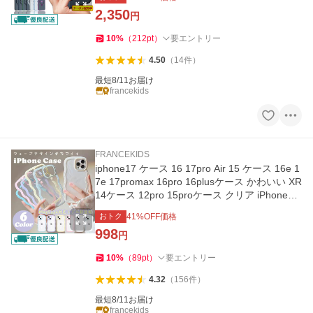
2,350
円
10
%
（
212
pt
）
要エントリー
4.50
（
14
件
）
最短8/11お届け
francekids
FRANCEKIDS
iphone17 ケース 16 17pro Air 15 ケース 16e 1
7e 17promax 16pro 16plusケース かわいい XR
14ケース 12pro 15proケース クリア iPhone12
アイフォン13pro 人気
おトク
41
%OFF価格
998
円
10
%
（
89
pt
）
要エントリー
4.32
（
156
件
）
最短8/11お届け
francekids