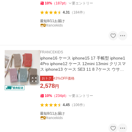
10
%
（
187
pt
）
要エントリー
4.31
（
184
件
）
最短8/11お届け
francekids
FRANCEKIDS
iphone16 ケース iphone15 17 手帳型 iphone1
4Pro iphone12 ケース 12mini 13mini クリスマ
ス iphone13 ケース SE3 11 8 7ケース ウサギ
革 おしゃれ ストラップ
おトク
43
%OFF価格
2,578
円
10
%
（
234
pt
）
要エントリー
4.45
（
106
件
）
最短8/11お届け
francekids