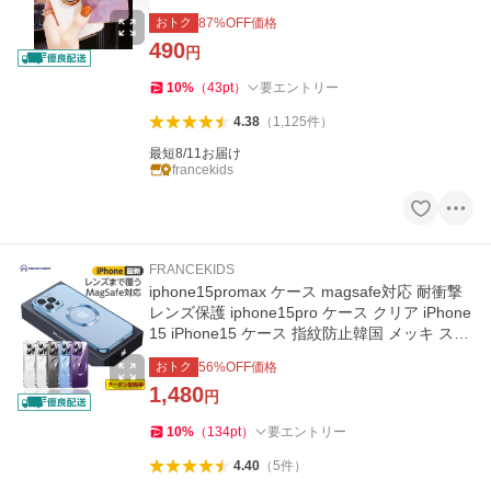
romax 韓国
おトク
87
%OFF価格
490
円
10
%
（
43
pt
）
要エントリー
4.38
（
1,125
件
）
最短8/11お届け
francekids
FRANCEKIDS
iphone15promax ケース magsafe対応 耐衝撃
レンズ保護 iphone15pro ケース クリア iPhone
15 iPhone15 ケース 指紋防止韓国 メッキ スト
ラップ穴 マグセーフ
おトク
56
%OFF価格
1,480
円
10
%
（
134
pt
）
要エントリー
4.40
（
5
件
）