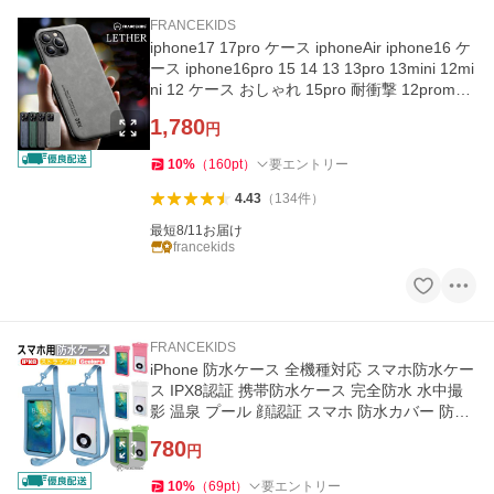
FRANCEKIDS
iphone17 17pro ケース iphoneAir iphone16 ケ
ース iphone16pro 15 14 13 13pro 13mini 12mi
ni 12 ケース おしゃれ 15pro 耐衝撃 12promax
ケース 高級本革調
1,780
円
10
%
（
160
pt
）
要エントリー
4.43
（
134
件
）
最短8/11お届け
francekids
FRANCEKIDS
iPhone 防水ケース 全機種対応 スマホ防水ケー
ス IPX8認証 携帯防水ケース 完全防水 水中撮
影 温泉 プール 顔認証 スマホ 防水カバー 防水
ポーチ 海 android
780
円
10
%
（
69
pt
）
要エントリー