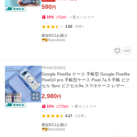
590
円
10
%
（
51
pt
）
要エントリー
3.60
（
5
件
）
最短8/11お届け
francekids
FRANCEKIDS
Google Pixel9a ケース 手帳型 Google Pixel8a
Pixel10 pro 手帳型ケース Pixel 7a 9 手帳 ピク
セル 9pro ピクセル9a スマホケース レザーケ
ース
2,980
円
10
%
（
270
pt
）
要エントリー
4.27
（
11
件
）
最短8/11お届け
francekids