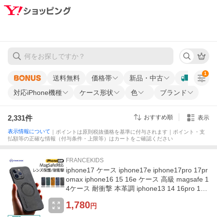
1
送料無料
価格帯
新品・中古
対応iPhone機種
ケース形状
色
ブランド
2,331
件
おすすめ順
表示
表示情報について
｜ポイントは原則税抜価格を基準に付与されます｜ポイント・支
払額等の正確な情報（付与条件・上限等）はカートをご確認ください
FRANCEKIDS
iphone17 ケース iphone17e iphone17pro 17pr
omax iphone16 15 16e ケース 高級 magsafe 1
4ケース 耐衝撃 本革調 iphone13 14 16pro 16p
lus 16promax 12pro
1,780
円