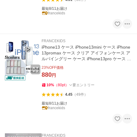
最短8/11お届け
francekids
FRANCEKIDS
iPhone13 ケース iPhone13mini ケース iPhone
13promax ケース クリア アイフォンケース ア
ルパイングリー ケース iPhone13pro ケース カ
バー 衝撃吸収 TPU
23
%OFF価格
880
円
10
%
（
80
pt
）
要エントリー
4.45
（
49
件
）
最短8/11お届け
francekids
FRANCEKIDS