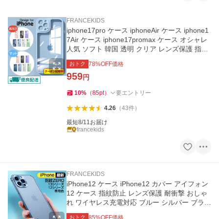
FRANCEKIDS
iphone17pro ケース iphoneAir ケース iphone1
7Air ケース iphone17promax ケース オシャレ
人気 ソフト 韓国 透明 クリア レンズ保護 指紋
防止 magsafe
おトク
78
%OFF価格
959
円
10
%
（
85
pt
）
要エントリー
4.26
（
43
件
）
最短8/11お届け
francekids
FRANCEKIDS
iPhone12 ケース iPhone12 カバー アイフォン
12 ケース 指紋防止 レンズ保護 耐衝撃 おしゃ
れ ワイヤレス充電対応 ブルー シルバー ブラッ
ク ゴールド グリーン
おトク
85
%OFF価格