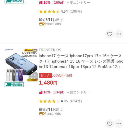
10
%
（
160
pt
）
要エントリー
4.54
（
198
件
）
最短8/11お届け
francekids
FRANCEKIDS
iphone17 ケース iphone17pro 17e 16e ケース
クリア iphone14 15 16 ケース レンズ保護 ipho
ne13 14promax 16pro 13pro 12 ProMax 12pro
12 ケース magsafe対応
おトク
56
%OFF価格
1,480
円
10
%
（
134
pt
）
要エントリー
4.05
（
624
件
）
最短8/11お届け
francekids