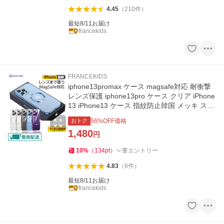
4.45
（
210
件
）
最短8/11お届け
francekids
FRANCEKIDS
iphone13promax ケース magsafe対応 耐衝撃
レンズ保護 iphone13pro ケース クリア iPhone
13 iPhone13 ケース 指紋防止韓国 メッキ スト
ラップ穴 マグセーフ
おトク
56
%OFF価格
1,480
円
10
%
（
134
pt
）
要エントリー
4.83
（
6
件
）
最短8/11お届け
francekids