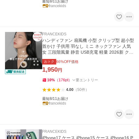
最短8/11お届け
francekids
FRANCEKIDS
ハンディファン 扇風機 小型 クリップ型 超小型
首かけ 子供用 羽なし ミニ ネックファン 人気
女 三段階風量 静音 USB充電 軽量 2026新 クリ
ップファン 夏向け
おトク
66
%OFF価格
1,950
円
10
%
（
176
pt
）
要エントリー
4.00
（
50
件
）
最短8/11お届け
francekids
FRANCEKIDS
iPhone17 ケース iPhone15 ケース iPhone16 P