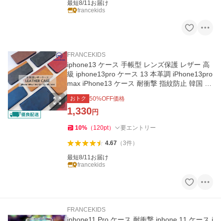
最短8/11お届け
francekids
FRANCEKIDS
iphone13 ケース 手帳型 レンズ保護 レザー 高
級 iphone13pro ケース 13 本革調 iPhone13pro
max iPhone13 ケース 耐衝撃 指紋防止 韓国 折
りたたみ
おトク
50
%OFF価格
1,330
円
10
%
（
120
pt
）
要エントリー
4.67
（
3
件
）
最短8/11お届け
francekids
FRANCEKIDS
iphone11 Pro ケース 耐衝撃 iphone 11 ケース i