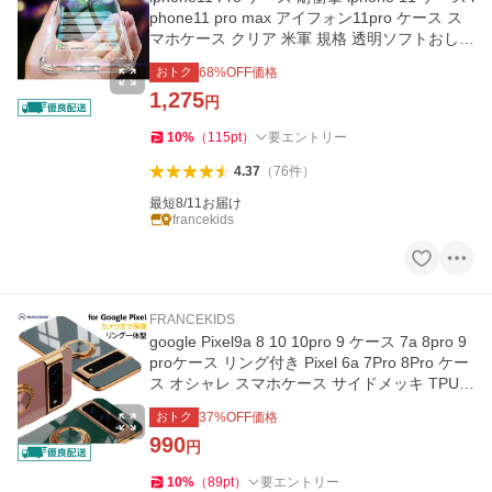
phone11 pro max アイフォン11pro ケース ス
マホケース クリア 米軍 規格 透明ソフトおしゃ
れ かっこいい
おトク
68
%OFF価格
1,275
円
10
%
（
115
pt
）
要エントリー
4.37
（
76
件
）
最短8/11お届け
francekids
FRANCEKIDS
google Pixel9a 8 10 10pro 9 ケース 7a 8pro 9
proケース リング付き Pixel 6a 7Pro 8Pro ケー
ス オシャレ スマホケース サイドメッキ TPU
ピクセル7ケース
おトク
37
%OFF価格
990
円
10
%
（
89
pt
）
要エントリー