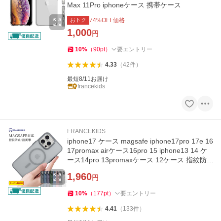
Max 11Pro iphoneケース 携帯ケース
おトク
74
%OFF価格
1,000
円
10
%
（
90
pt
）
要エントリー
4.33
（
42
件
）
最短8/11お届け
francekids
FRANCEKIDS
iphone17 ケース magsafe iphone17pro 17e 16
17promax airケース16pro 15 iphone13 14 ケ
ース14pro 13promaxケース 12ケース 指紋防
止 14promax 13proケース
1,960
円
10
%
（
177
pt
）
要エントリー
4.41
（
133
件
）