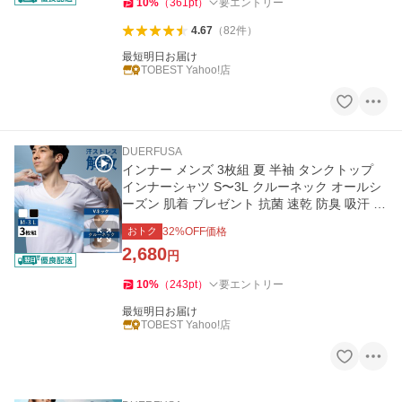
10
%
（
361
pt
）
要エントリー
4.67
（
82
件
）
最短明日お届け
TOBEST Yahoo!店
DUERFUSA
インナー メンズ 3枚組 夏 半袖 タンクトップ
インナーシャツ S〜3L クルーネック オールシ
ーズン 肌着 プレゼント 抗菌 速乾 防臭 吸汗 蒸
れにくい
おトク
32
%OFF価格
2,680
円
10
%
（
243
pt
）
要エントリー
最短明日お届け
TOBEST Yahoo!店