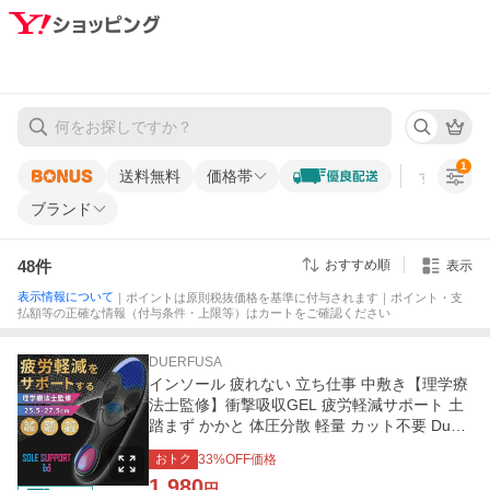
1
送料無料
価格帯
すべての条
ブランド
48
件
おすすめ順
表示
表示情報について
｜ポイントは原則税抜価格を基準に付与されます｜ポイント・支
払額等の正確な情報（付与条件・上限等）はカートをご確認ください
DUERFUSA
インソール 疲れない 立ち仕事 中敷き【理学療
法士監修】衝撃吸収GEL 疲労軽減サポート 土
踏まず かかと 体圧分散 軽量 カット不要 Duerf
usa 日本企業 26.5cm
おトク
33
%OFF価格
1,980
円