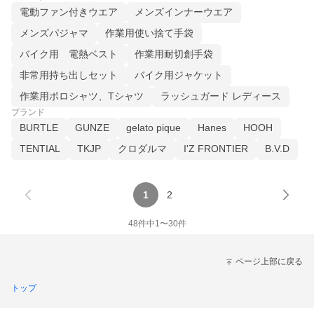
電動ファン付きウエア
メンズインナーウエア
メンズパジャマ
作業用使い捨て手袋
バイク用 電熱ベスト
作業用耐切創手袋
非常用持ち出しセット
バイク用ジャケット
作業用ポロシャツ、Tシャツ
ラッシュガード レディース
ブランド
BURTLE
GUNZE
gelato pique
Hanes
HOOH
TENTIAL
TKJP
クロダルマ
I'Z FRONTIER
B.V.D
1
2
48
件中
1
〜
30
件
ページ上部に戻る
トップ