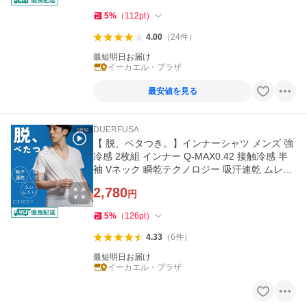
5
%
（
112
pt
）
4.00
（
24
件
）
最短明日お届け
イーカエル・プラザ
最安値を見る
DUERFUSA
【 脱、ベタつき。】インナーシャツ メンズ 強
冷感 2枚組 インナー Q-MAX0.42 接触冷感 半
袖 Vネック 瞬乾テクノロジー 吸汗速乾 ムレに
くい ドライ 夏用
2,780
円
5
%
（
126
pt
）
4.33
（
6
件
）
最短明日お届け
イーカエル・プラザ