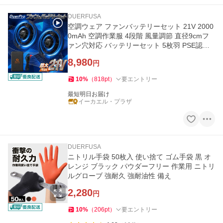
DUERFUSA
空調ウェア ファンバッテリーセット 21V 2000
0mAh 空調作業服 4段階 風量調節 直径9cmフ
ァン穴対応 バッテリーセット 5枚羽 PSE認証
済み ファン付きベスト用
8,980
円
10
%
（
818
pt
）
要エントリー
最短明日お届け
イーカエル・プラザ
DUERFUSA
ニトリル手袋 50枚入 使い捨て ゴム手袋 黒 オ
レンジ ブラック パウダーフリー 作業用 ニトリ
ルグローブ 強耐久 強耐油性 備え
2,280
円
10
%
（
206
pt
）
要エントリー