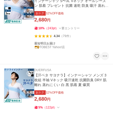
インナーシャツ S〜3L Vネック オールシーズ
ン 肌着 プレゼント 抗菌 速乾 防臭 吸汗 蒸れに
くい
おトク
32
%OFF価格
2,680
円
10
%
（
243
pt
）
要エントリー
4.34
（
79
件
）
最短明日お届け
TOBEST Yahoo!店
DUERFUSA
【汗ベタ サヨナラ】インナーシャツ メンズ 3
枚組 半袖 Vネック 吸汗速乾 抗菌防臭 DRY 肌
離れ 蒸れにくい 白 黒 肌着 夏 爆買
おトク
32
%OFF価格
2,680
円
5
%
（
122
pt
）