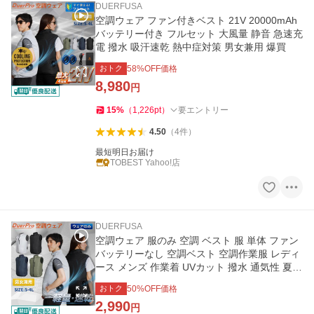
DUERFUSA
空調ウェア ファン付きベスト 21V 20000mAh
バッテリー付き フルセット 大風量 静音 急速充
電 撥水 吸汗速乾 熱中症対策 男女兼用 爆買
おトク
58
%OFF価格
8,980
円
15
%
（
1,226
pt
）
要エントリー
4.50
（
4
件
）
最短明日お届け
TOBEST Yahoo!店
DUERFUSA
空調ウェア 服のみ 空調 ベスト 服 単体 ファン
バッテリーなし 空調ベスト 空調作業服 レディ
ース メンズ 作業着 UVカット 撥水 通気性 夏
熱中症 空調 服
おトク
50
%OFF価格
2,990
円