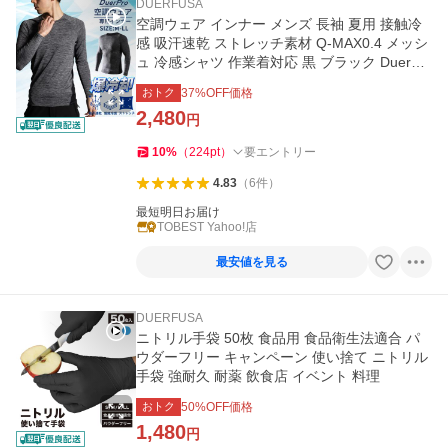
DUERFUSA
空調ウェア インナー メンズ 長袖 夏用 接触冷
感 吸汗速乾 ストレッチ素材 Q-MAX0.4 メッシ
ュ 冷感シャツ 作業着対応 黒 ブラック DuerPr
o
おトク
37
%OFF価格
2,480
円
10
%
（
224
pt
）
要エントリー
4.83
（
6
件
）
最短明日お届け
TOBEST Yahoo!店
最安値を見る
DUERFUSA
ニトリル手袋 50枚 食品用 食品衛生法適合 パ
ウダーフリー キャンペーン 使い捨て ニトリル
手袋 強耐久 耐薬 飲食店 イベント 料理
おトク
50
%OFF価格
1,480
円