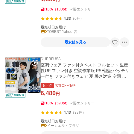
10
%
（
180
pt
）
要エントリー
4.33
（
6
件
）
最短明日お届け
TOBEST Yahoo!店
最安値を見る
DUERFUSA
空調ウェア ファン付きベスト フルセット 生産
性UP ファン付き 空調作業服 PSE認証バッテリ
ー付き ファン付きウェア 夏 暑さ対策 空調 熱
中症対策 爆買
おトク
70
%OFF価格
6,480
円
10
%
（
590
pt
）
要エントリー
4.43
（
93
件
）
最短明日お届け
イーカエル・プラザ