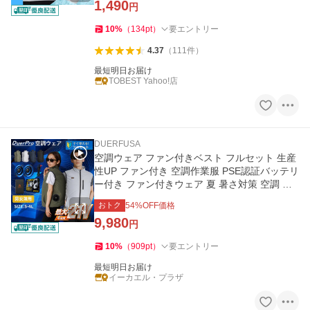
1,490
円
10
%
（
134
pt
）
要エントリー
4.37
（
111
件
）
最短明日お届け
TOBEST Yahoo!店
DUERFUSA
空調ウェア ファン付きベスト フルセット 生産
性UP ファン付き 空調作業服 PSE認証バッテリ
ー付き ファン付きウェア 夏 暑さ対策 空調 熱
中症対策 爆買
おトク
54
%OFF価格
9,980
円
10
%
（
909
pt
）
要エントリー
最短明日お届け
イーカエル・プラザ