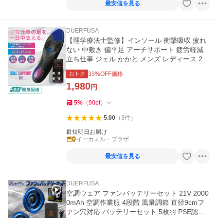
最安値を見る
DUERFUSA
【理学療法士監修】インソール 衝撃吸収 疲れ
ない 中敷き 偏平足 アーチサポート 疲労軽減
立ち仕事 ジェル かかと メンズ レディース 25.
5cm 27.5cm
おトク
33
%OFF価格
1,980
円
5
%
（
90
pt
）
5.00
（
3
件
）
最短明日お届け
イーカエル・プラザ
最安値を見る
DUERFUSA
空調ウェア ファンバッテリーセット 21V 2000
0mAh 空調作業服 4段階 風量調節 直径9cmフ
ァン穴対応 バッテリーセット 5枚羽 PSE認証