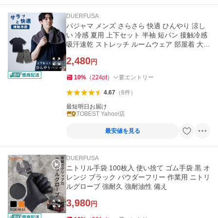
DUERFUSA
パジャマ メンズ さらさら 快適 ひんやり 涼し
い 冷感 夏用 上下セット 半袖 短パン 接触冷感
吸汗速乾 ストレッチ ルームウェア 部屋着 大き
いサイズ 無地
2,480
円
10
%
（
224
pt
）
要エントリー
4.67
（
6
件
）
最短明日お届け
TOBEST Yahoo!店
最安値を見る
DUERFUSA
ニトリル手袋 100枚入 使い捨て ゴム手袋 黒 オ
レンジ ブラック パウダーフリー 作業用 ニトリ
ルグローブ 強耐久 強耐油性 備え
3,980
円