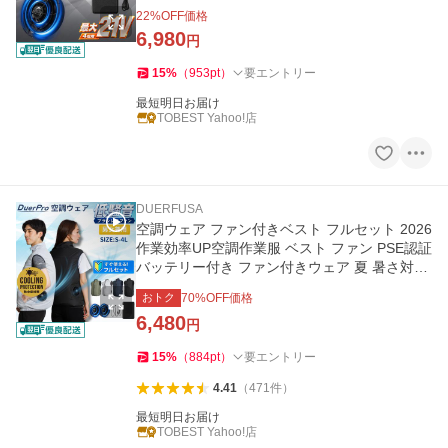
済み ファン付きベスト用
22
%OFF価格
6,980
円
15
%
（
953
pt
）
要エントリー
最短明日お届け
TOBEST Yahoo!店
DUERFUSA
空調ウェア ファン付きベスト フルセット 2026
作業効率UP空調作業服 ベスト ファン PSE認証
バッテリー付き ファン付きウェア 夏 暑さ対策
爆買 爆買
おトク
70
%OFF価格
6,480
円
15
%
（
884
pt
）
要エントリー
4.41
（
471
件
）
最短明日お届け
TOBEST Yahoo!店