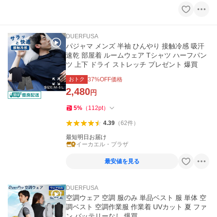
DUERFUSA
パジャマ メンズ 半袖 ひんやり 接触冷感 吸汗
速乾 部屋着 ルームウェア Tシャツ ハーフパン
ツ 上下 ドライ ストレッチ プレゼント 爆買
おトク
37
%OFF価格
2,480
円
5
%
（
112
pt
）
4.39
（
62
件
）
最短明日お届け
イーカエル・プラザ
最安値を見る
DUERFUSA
空調ウェア 空調 服のみ 単品ベスト 服 単体 空
調ベスト 空調作業服 作業着 UVカット 夏 ファ
ン バッテリーなし 爆買