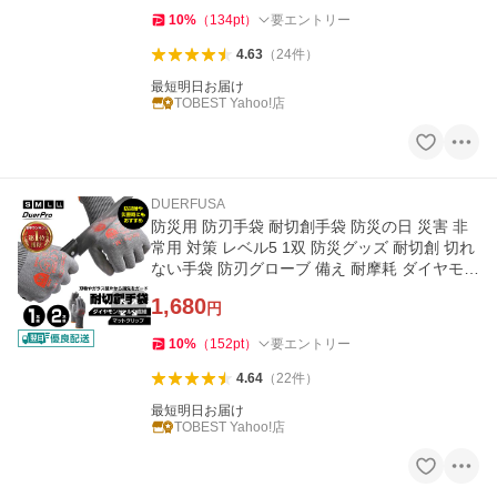
10
%
（
134
pt
）
要エントリー
4.63
（
24
件
）
最短明日お届け
TOBEST Yahoo!店
DUERFUSA
防災用 防刃手袋 耐切創手袋 防災の日 災害 非
常用 対策 レベル5 1双 防災グッズ 耐切創 切れ
ない手袋 防刃グローブ 備え 耐摩耗 ダイヤモン
ドシルク繊維 ナイフ
1,680
円
10
%
（
152
pt
）
要エントリー
4.64
（
22
件
）
最短明日お届け
TOBEST Yahoo!店