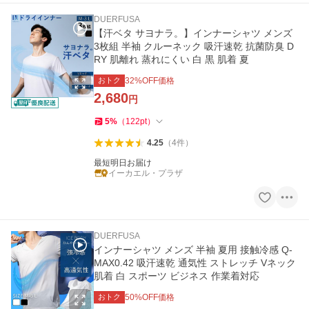
DUERFUSA
【汗ベタ サヨナラ。】インナーシャツ メンズ
3枚組 半袖 クルーネック 吸汗速乾 抗菌防臭 D
RY 肌離れ 蒸れにくい 白 黒 肌着 夏
おトク
32
%OFF価格
2,680
円
5
%
（
122
pt
）
4.25
（
4
件
）
最短明日お届け
イーカエル・プラザ
DUERFUSA
インナーシャツ メンズ 半袖 夏用 接触冷感 Q-
MAX0.42 吸汗速乾 通気性 ストレッチ Vネック
肌着 白 スポーツ ビジネス 作業着対応
おトク
50
%OFF価格