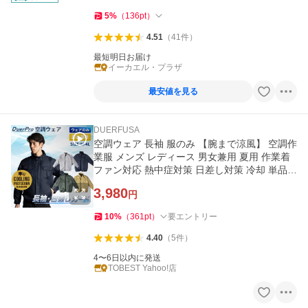
5
%
（
136
pt
）
4.51
（
41
件
）
最短明日お届け
イーカエル・プラザ
最安値を見る
DUERFUSA
空調ウェア 長袖 服のみ 【腕まで涼風】 空調作
業服 メンズ レディース 男女兼用 夏用 作業着
ファン対応 熱中症対策 日差し対策 冷却 単品
バッテリーなし
3,980
円
10
%
（
361
pt
）
要エントリー
4.40
（
5
件
）
4〜6日以内に発送
TOBEST Yahoo!店