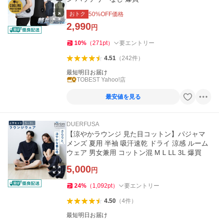
おトク
50
%OFF価格
2,990
円
10
%
（
271
pt
）
要エントリー
4.51
（
242
件
）
最短明日お届け
TOBEST Yahoo!店
最安値を見る
DUERFUSA
【涼やかラウンジ 見た目コットン】パジャマ
メンズ 夏用 半袖 吸汗速乾 ドライ 涼感 ルーム
ウェア 男女兼用 コットン混 M L LL 3L 爆買
5,000
円
24
%
（
1,092
pt
）
要エントリー
4.50
（
4
件
）
最短明日お届け