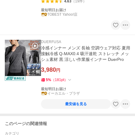
4.63
（
19
件
）
最短明日お届け
TOBEST Yahoo!店
DUERFUSA
冷感インナー メンズ 長袖 空調ウェア対応 夏用
接触冷感 Q-MAX0.4 吸汗速乾 ストレッチ メッ
シュ素材 黒 涼しい作業服インナー DuerPro
3,980
円
5
%
（
181
pt
）
最短明日お届け
イーカエル・プラザ
最安値を見る
このページの関連情報
カテゴリ