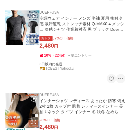
DUERFUSA
空調ウェア インナー メンズ 半袖 夏用 接触冷
感 吸汗速乾 ストレッチ素材 Q-MAX0.4 メッシ
ュ 冷感シャツ 作業着対応 黒 ブラック DuerPr
o
おトク
37
%OFF価格
2,480
円
10
%
（
224
pt
）
要エントリー
3日以内に発送
TOBEST Yahoo!店
DUERFUSA
インナーシャツ レディース あったか 防寒 備え
2枚 1枚 カップ付 肌着 レディースインナー 長
袖 Uネック タイツ インナー 冬 秋冬 なめらか
防災 体温
28
%OFF価格
2,480
円