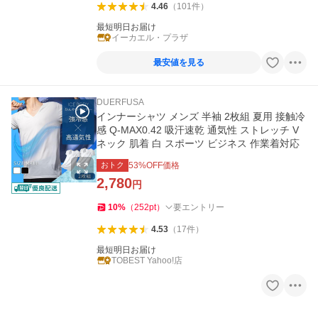
4.46
（
101
件
）
最短明日お届け
イーカエル・プラザ
最安値を見る
DUERFUSA
インナーシャツ メンズ 半袖 2枚組 夏用 接触冷
感 Q-MAX0.42 吸汗速乾 通気性 ストレッチ V
ネック 肌着 白 スポーツ ビジネス 作業着対応
おトク
53
%OFF価格
2,780
円
10
%
（
252
pt
）
要エントリー
4.53
（
17
件
）
最短明日お届け
TOBEST Yahoo!店