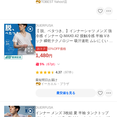
TOBEST Yahoo!店
DUERFUSA
【 脱、ベタつき。】インナーシャツ メンズ 強
冷感 インナー Q-MAX0.42 接触冷感 半袖 Vネ
ック 瞬乾テクノロジー 吸汗速乾 ムレにくい ド
ライ ストレッチ 夏用
おトク
50
%OFF価格
1,480
円
5
%
（
67
pt
）
4.37
（
97
件
）
最短明日お届け
イーカエル・プラザ
最安値を見る
DUERFUSA
インナー メンズ 3枚組 夏 半袖 タンクトップ