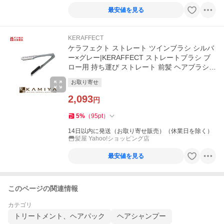
最安値を見る
KERAFFECT
ケラフェクト ストレート ツインブラシ シルバ
ー×グレー|KERAFFECT ストレートブラシ ブ
ロー用 持ち運び ストレート 前髪 ヘアブラシ
濡れた髪 高級 サラサラ
お取り寄せ
2,093
円
5
%
（
95
pt
）
14日以内に発送（お取り寄せ販売）（休業日を除く）
髪屋 Yahoo!ショッピング店
最安値を見る
このページの関連情報
カテゴリ
トリートメント、ヘアパック
ヘアシャンプー