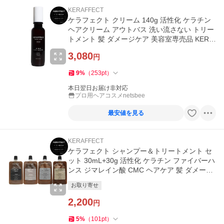
KERAFFECT
ケラフェクト クリーム 140g 活性化 ケラチン
ヘアクリーム アウトバス 洗い流さない トリー
トメント 髪 ダメージケア 美容室専売品 KERA
FFECT
3,080
円
9
%
（
253
pt
）
本日翌日お届け非対応
プロ用ヘアコスメnetsbee
最安値を見る
KERAFFECT
ケラフェクト シャンプー＆トリートメント セ
ット 30mL+30g 活性化 ケラチン ファイバーハ
ンス ジマレイン酸 CMC ヘアケア 髪 ダメージ
ケア ミニ KERAFFECT
お取り寄せ
2,200
円
5
%
（
101
pt
）