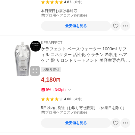
4.83
（
6
件
）
本日翌日お届け非対応
プロ用ヘアコスメnetsbee
最安値を見る
KERAFFECT
ケラフェクト ベースウォーター 1000mLリフ
ィル コネクター 活性化 ケラチン 希釈用 ヘア
ケア 髪 サロントリートメント 美容室専売品 美
容師 人気 KERAFFECT
お取り寄せ
4,180
円
9
%
（
343
pt
）
4.00
（
4
件
）
5日以内に発送（お取り寄せ販売）（休業日を除く）
プロ用ヘアコスメnetsbee
最安値を見る