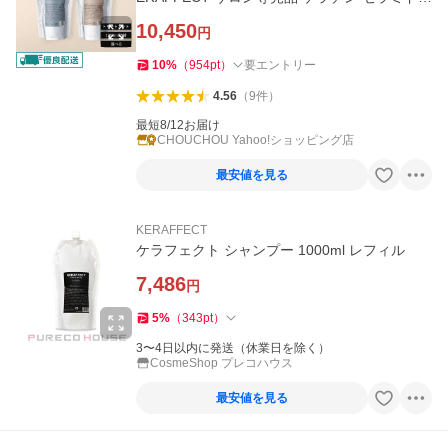
ダメージ補修
10,450
円
10
%
（
954
pt
）
要エントリー
4.56
（
9
件
）
最短8/12お届け
CHOUCHOU Yahoo!ショッピング店
最安値を見る
KERAFFECT
ケラフェクト シャンプー 1000ml レフィル
7,486
円
5
%
（
343
pt
）
3〜4日以内に発送（休業日を除く）
CosmeShop プレコハウス
最安値を見る