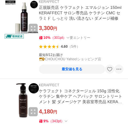
KERAFFECT
正規販売店 ケラフェクト エマルジョン 150ml
KERAFFECT サロン専売品 ケラチン CMC セ
ラミド しっとり 洗い流さない ダメージ補修
3,300
円
10
%
（
301
pt
）
要エントリー
4.60
（
5
件
）
最短8/12お届け
CHOUCHOU Yahoo!ショッピング店
最安値を見る
KERAFFECT
ケラフェクト コネクタージェル 150g 活性化
ケラチン 集中ケア ヘアパック サロントリート
メント 髪 ダメージケア 美容室専売品 KERAFF
ECT
4,180
円
9
%
（
343
pt
）