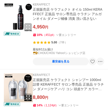
KERAFFECT
正規販売店 ケラフェクト オイル 150ml KERA
FFECT 正規品 サロン専売品 ケラチン アルガ
ンオイル ダメージ補修 消臭 洗い流さない
4,950
円
10
%
（
451
pt
）
要エントリー
5.00
（
7
件
）
最短8/12お届け
CHOUCHOU Yahoo!ショッピング店
最安値を見る
KERAFFECT
正規販売店 ケラフェクト シャンプー 1000ml
詰替 KERAFFECT サロン専売品 正規品 ケラチ
ン ダメージケア ハリ コシ 頭皮ケア カラー持
続
8,800
円
14
%
（
1,124
pt
）
要エントリー