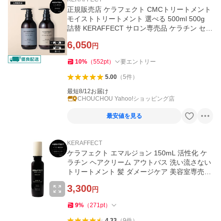
正規販売店 ケラフェクト CMCトリートメント
モイストトリートメント 選べる 500ml 500g
詰替 KERAFFECT サロン専売品 ケラチン セラ
ミド ダメージ補修
6,050
円
10
%
（
552
pt
）
要エントリー
5.00
（
5
件
）
最短8/12お届け
CHOUCHOU Yahoo!ショッピング店
最安値を見る
KERAFFECT
ケラフェクト エマルジョン 150mL 活性化 ケ
ラチン ヘアクリーム アウトバス 洗い流さない
トリートメント 髪 ダメージケア 美容室専売品
美容師 人気 KERAFFECT
3,300
円
9
%
（
271
pt
）
4.33
（
9
件
）