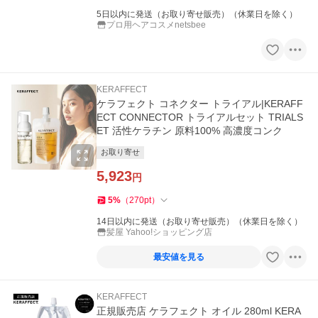
5日以内に発送（お取り寄せ販売）（休業日を除く）
プロ用ヘアコスメnetsbee
KERAFFECT
ケラフェクト コネクター トライアル|KERAFF
ECT CONNECTOR トライアルセット TRIALS
ET 活性ケラチン 原料100% 高濃度コンク
お取り寄せ
5,923
円
5
%
（
270
pt
）
14日以内に発送（お取り寄せ販売）（休業日を除く）
髪屋 Yahoo!ショッピング店
最安値を見る
KERAFFECT
正規販売店 ケラフェクト オイル 280ml KERA