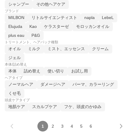
シャンプー
その他ヘアケア
ブランド
MILBON
リトルサイエンティスト
napla
LebeL
Elujuda
Kao
ケラスターゼ
モロッカンオイル
plus eau
P&G
トリートメント、ヘアパック種類
オイル
ミルク
ミスト、エッセンス
クリーム
ジェル
本体/詰め替え
本体
詰め替え
使い切り
お試し用
ヘアタイプ
ノーマルヘア
ダメージヘア
パーマ、カラーリング
くせ毛
頭皮ケアタイプ
地肌ケア
スカルプケア
フケ、頭皮のかゆみ
1
2
3
4
5
6