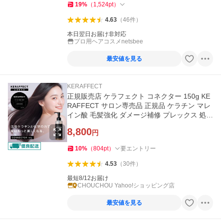
19
%
（
1,524
pt
）
4.63
（
46
件
）
本日翌日お届け非対応
プロ用ヘアコスメnetsbee
最安値を見る
KERAFFECT
正規販売店 ケラフェクト コネクター 150g KE
RAFFECT サロン専売品 正規品 ケラチン マレ
イン酸 毛髪強化 ダメージ補修 プレックス 処理
剤
8,800
円
10
%
（
804
pt
）
要エントリー
4.53
（
30
件
）
最短8/12お届け
CHOUCHOU Yahoo!ショッピング店
最安値を見る