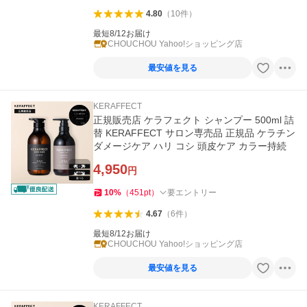
4.80
（
10
件
）
最短8/12お届け
CHOUCHOU Yahoo!ショッピング店
最安値を見る
KERAFFECT
正規販売店 ケラフェクト シャンプー 500ml 詰
替 KERAFFECT サロン専売品 正規品 ケラチン
ダメージケア ハリ コシ 頭皮ケア カラー持続
4,950
円
10
%
（
451
pt
）
要エントリー
4.67
（
6
件
）
最短8/12お届け
CHOUCHOU Yahoo!ショッピング店
最安値を見る
KERAFFECT