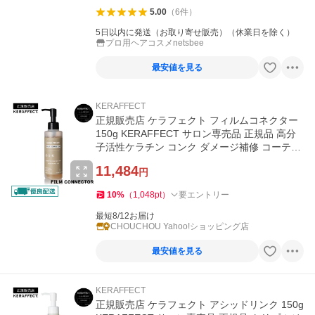
5.00
（
6
件
）
5日以内に発送（お取り寄せ販売）（休業日を除く）
プロ用ヘアコスメnetsbee
最安値を見る
KERAFFECT
正規販売店 ケラフェクト フィルムコネクター
150g KERAFFECT サロン専売品 正規品 高分
子活性ケラチン コンク ダメージ補修 コーティ
ング 処理剤
11,484
円
10
%
（
1,048
pt
）
要エントリー
最短8/12お届け
CHOUCHOU Yahoo!ショッピング店
最安値を見る
KERAFFECT
正規販売店 ケラフェクト アシッドリンク 150g