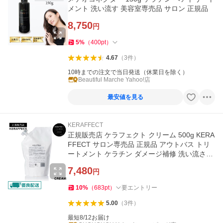
メント 洗い流す 美容室専売品 サロン 正規品
8,750
円
5
%
（
400
pt
）
4.67
（
3
件
）
10時までの注文で当日発送（休業日を除く）
Beautiful Marche Yahoo!店
最安値を見る
KERAFFECT
正規販売店 ケラフェクト クリーム 500g KERA
FFECT サロン専売品 正規品 アウトバス トリ
ートメント ケラチン ダメージ補修 洗い流さな
い
7,480
円
10
%
（
683
pt
）
要エントリー
5.00
（
3
件
）
最短8/12お届け