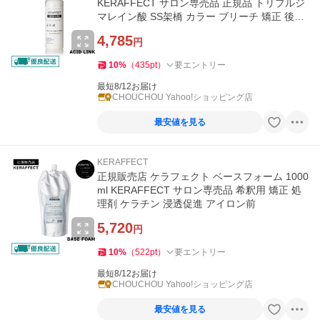
KERAFFECT サロン専売品 正規品 トリプルジ
マレイン酸 SS架橋 カラー ブリーチ 矯正 後処
理 コネクター 強度補強
4,785
円
10
%
（
435
pt
）
要エントリー
最短8/12お届け
CHOUCHOU Yahoo!ショッピング店
最安値を見る
KERAFFECT
正規販売店 ケラフェクト ベースフォーム 1000
ml KERAFFECT サロン専売品 希釈用 矯正 処
理剤 ケラチン 浸透促進 アイロン前
5,720
円
10
%
（
522
pt
）
要エントリー
最短8/12お届け
CHOUCHOU Yahoo!ショッピング店
最安値を見る