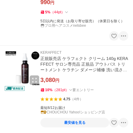
990
円
5
%
（
44
pt
）
5日以内に発送（お取り寄せ販売）（休業日を除く）
プロ用ヘアコスメnetsbee
KERAFFECT
正規販売店 ケラフェクト クリーム 140g KERA
FFECT サロン専売品 正規品 アウトバス トリ
ートメント ケラチン ダメージ補修 洗い流さな
い
3,080
円
10
%
（
281
pt
）
要エントリー
4.75
（
4
件
）
最短8/12お届け
CHOUCHOU Yahoo!ショッピング店
最安値を見る