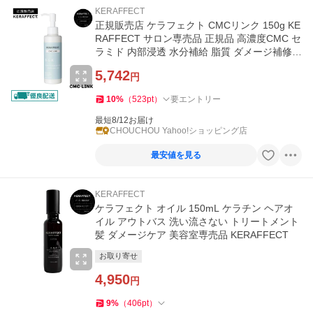
KERAFFECT
正規販売店 ケラフェクト CMCリンク 150g KE
RAFFECT サロン専売品 正規品 高濃度CMC セ
ラミド 内部浸透 水分補給 脂質 ダメージ補修
コネクター
5,742
円
10
%
（
523
pt
）
要エントリー
最短8/12お届け
CHOUCHOU Yahoo!ショッピング店
最安値を見る
KERAFFECT
ケラフェクト オイル 150mL ケラチン ヘアオ
イル アウトバス 洗い流さない トリートメント
髪 ダメージケア 美容室専売品 KERAFFECT
お取り寄せ
4,950
円
9
%
（
406
pt
）