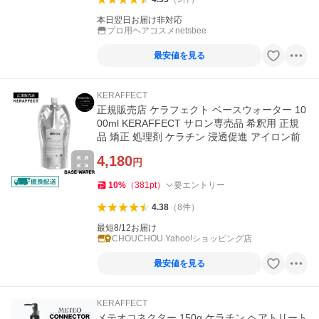
本日翌日お届け非対応
プロ用ヘアコスメnetsbee
最安値を見る
KERAFFECT
正規販売店 ケラフェクト ベースウォーター 10
00ml KERAFFECT サロン専売品 希釈用 正規
品 矯正 処理剤 ケラチン 浸透促進 アイロン前
4,180
円
10
%
（
381
pt
）
要エントリー
4.38
（
8
件
）
最短8/12お届け
CHOUCHOU Yahoo!ショッピング店
最安値を見る
KERAFFECT
メテオコネクター 150g ケラチン ヘアトリート