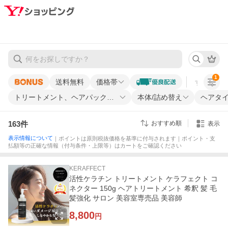
1
送料無料
価格帯
すべての条
トリートメント、ヘアパック種類
本体/詰め替え
ヘアタ
163
件
おすすめ順
表示
表示情報について
｜ポイントは原則税抜価格を基準に付与されます｜ポイント・支
払額等の正確な情報（付与条件・上限等）はカートをご確認ください
KERAFFECT
活性ケラチン トリートメント ケラフェクト コ
ネクター 150g ヘアトリートメント 希釈 髪 毛
髪強化 サロン 美容室専売品 美容師
8,800
円