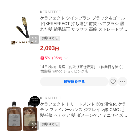
KERAFFECT
ケラフェクト ツインブラシ ブラック＆ゴール
ド|KERAFFECT 持ち運び 前髪 ヘアブラシ 濡
れた髪 縮毛矯正 サラサラ 高級 ストレートブラ
シ ブロー用 くせ毛 髪
お取り寄せ
2,093
円
5
%
（
95
pt
）
14日以内に発送（お取り寄せ販売）（休業日を除く）
髪屋 Yahoo!ショッピング店
最安値を見る
KERAFFECT
ケラフェクト トリートメント 30g 活性化 ケラ
チン ファイバーハンス ジマレイン酸 CMC 毛
髪補修 ヘアケア 髪 ダメージケア ミニサイズ
美容室専売品 KERAFFECT
お取り寄せ