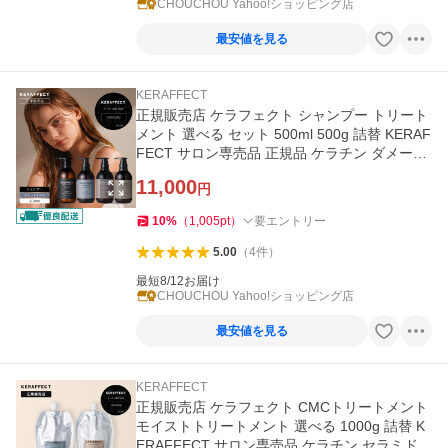
CHOUCHOU Yahoo!ショッピング店
最安値を見る
KERAFFECT
正規販売店 ケラフェクト シャンプー トリート
メント 選べる セット 500ml 500g 詰替 KERAF
FECT サロン専売品 正規品 ケラチン ダメージ
ケア 乾燥肌 脂性肌
11,000
円
10
%
（
1,005
pt
）
要エントリー
5.00
（
4
件
）
最短8/12お届け
CHOUCHOU Yahoo!ショッピング店
最安値を見る
KERAFFECT
正規販売店 ケラフェクト CMCトリートメント
モイストトリートメント 選べる 1000g 詰替 K
ERAFFECT サロン専売品 ケラチン セラミド