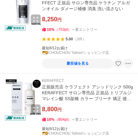
FFECT 正規品 サロン専売品 ケラチン アルガ
ンオイル ダメージ補修 消臭 洗い流さない
8,250
円
10
%
（
753
pt
）
要エントリー
5.00
（
3
件
）
最短8/12お届け
CHOUCHOU Yahoo!ショッピング店
最安値を見る
KERAFFECT
正規販売店 ケラフェクト アシッドリンク 500g
KERAFFECT サロン専売品 正規品 トリプルジ
マレイン酸 SS架橋 カラー ブリーチ 矯正 後処
理 コネクター 強度補強
8,800
円
10
%
（
804
pt
）
要エントリー
最短8/12お届け
CHOUCHOU Yahoo!ショッピング店