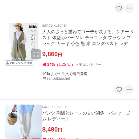
sanpo kuschel
大人のさっと重ねてコーデが決まる。シアーベ
スト 体型カバー ジレ テラコッタ ブラウン ブ
ラック カーキ 茶色 黒 緑 ロングベスト レディ
ース
9,860
円
14
%
（
1,257
pt
）
要エントリー
10時までの注文で当日発送
sanpokuschel
sanpo kuschel
パンツ 刺繍とレースの甘い関係 パンツ ゴ
ム レディース
8,490
円