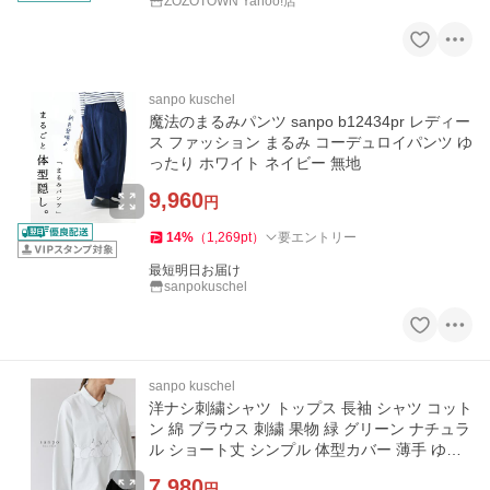
ZOZOTOWN Yahoo!店
sanpo kuschel
魔法のまるみパンツ sanpo b12434pr レディー
ス ファッション まるみ コーデュロイパンツ ゆ
ったり ホワイト ネイビー 無地
9,960
円
14
%
（
1,269
pt
）
要エントリー
最短明日お届け
sanpokuschel
sanpo kuschel
洋ナシ刺繍シャツ トップス 長袖 シャツ コット
ン 綿 ブラウス 刺繍 果物 緑 グリーン ナチュラ
ル ショート丈 シンプル 体型カバー 薄手 ゆっ
たり レディース
7,980
円