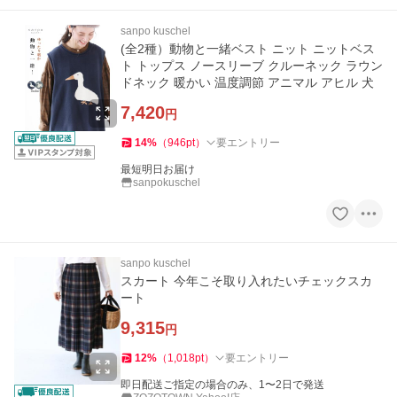
sanpo kuschel
(全2種）動物と一緒ベスト ニット ニットベス
ト トップス ノースリーブ クルーネック ラウン
ドネック 暖かい 温度調節 アニマル アヒル 犬
7,420
円
14
%
（
946
pt
）
要エントリー
最短明日お届け
sanpokuschel
sanpo kuschel
スカート 今年こそ取り入れたいチェックスカ
ート
9,315
円
12
%
（
1,018
pt
）
要エントリー
即日配送ご指定の場合のみ、1〜2日で発送