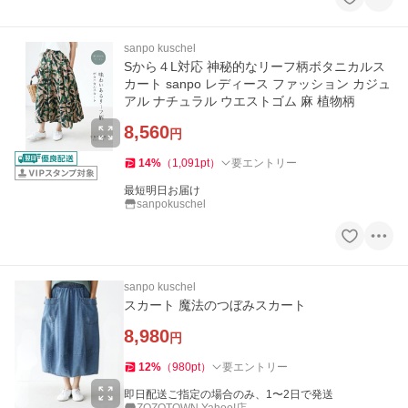
sanpo kuschel
Sから４L対応 神秘的なリーフ柄ボタニカルス
カート sanpo レディース ファッション カジュ
アル ナチュラル ウエストゴム 麻 植物柄
8,560
円
14
%
（
1,091
pt
）
要エントリー
最短明日お届け
sanpokuschel
sanpo kuschel
スカート 魔法のつぼみスカート
8,980
円
12
%
（
980
pt
）
要エントリー
即日配送ご指定の場合のみ、1〜2日で発送