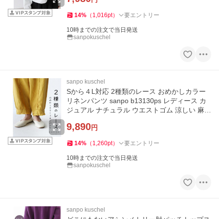
14
%
（
1,016
pt
）
要エントリー
10時までの注文で当日発送
sanpokuschel
sanpo kuschel
Sから４L対応 2種類のレース おめかしカラー
リネンパンツ sanpo b13130ps レディース カ
ジュアル ナチュラル ウエストゴム 涼しい 麻
イエロー
9,890
円
14
%
（
1,260
pt
）
要エントリー
10時までの注文で当日発送
sanpokuschel
sanpo kuschel