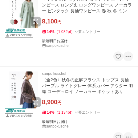
ンピース ロング丈 ロングワンピース ノーカラ
ー ピンタック 長袖ワンピース 春 秋 冬 ミント
赤
8,100
円
14
%
（
1,032
pt
）
要エントリー
最短明日お届け
sanpokuschel
sanpo kuschel
〈全2色〉秋冬の正解ブラウス トップス 長袖
パープル ライトグレー 体系カバー アウター 羽
織 コーデュロイ ノーカラー ポケットあり
8,900
円
14
%
（
1,134
pt
）
要エントリー
最短明日お届け
sanpokuschel