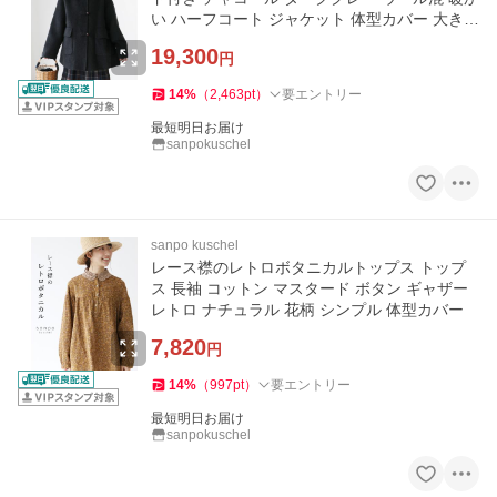
い ハーフコート ジャケット 体型カバー 大き目
ポケット
19,300
円
14
%
（
2,463
pt
）
要エントリー
最短明日お届け
sanpokuschel
sanpo kuschel
レース襟のレトロボタニカルトップス トップ
ス 長袖 コットン マスタード ボタン ギャザー
レトロ ナチュラル 花柄 シンプル 体型カバー
7,820
円
14
%
（
997
pt
）
要エントリー
最短明日お届け
sanpokuschel