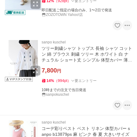
12
%
（
928
pt
）
要エントリー
即日配送ご指定の場合のみ、1〜2日で発送
ZOZOTOWN Yahoo!店
sanpo kuschel
ツリー刺繍シャツ トップス 長袖 シャツ コット
ン 綿 ブラウス 刺繍 ツリー 木 ホワイト 白 ナ
チュラル ショート丈 シンプル 体型カバー 薄手
ゆったり
7,800
円
14
%
（
994
pt
）
要エントリー
10時までの注文で当日発送
sanpokuschel
sanpo kuschel
コーデ彩りベスト ベスト リネン 体型カバー s
anpo b13879ps 麻 ピンク 春 夏 大きいサイズ