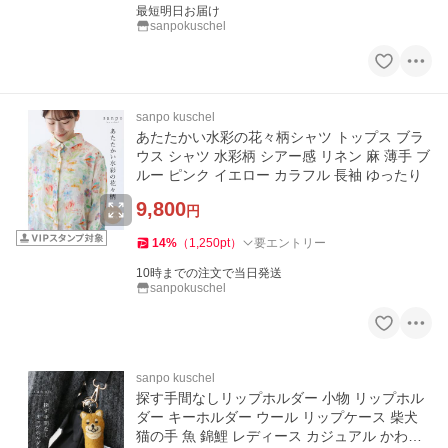
最短明日お届け
sanpokuschel
sanpo kuschel
あたたかい水彩の花々柄シャツ トップス ブラ
ウス シャツ 水彩柄 シアー感 リネン 麻 薄手 ブ
ルー ピンク イエロー カラフル 長袖 ゆったり
9,800
円
14
%
（
1,250
pt
）
要エントリー
10時までの注文で当日発送
sanpokuschel
sanpo kuschel
探す手間なしリップホルダー 小物 リップホル
ダー キーホルダー ウール リップケース 柴犬
猫の手 魚 錦鯉 レディース カジュアル かわい