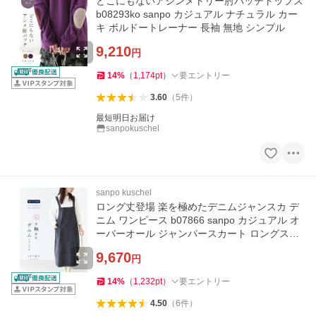
どこにもないアシンメトリー肘パッチトップス
b08293ko sanpo カジュアル ナチュラル カー
キ ボルドートレーナー 長袖 無地 シンプル
9,210
円
14
%
（
1,174
pt
）
要エントリー
3.60
（
5
件
）
最短明日お届け
sanpokuschel
sanpo kuschel
ロング丈登場 楽を極めたデニムジャンスカ デ
ニム ワンピース b07866 sanpo カジュアル オ
ーバーオール ジャンパースカート ロングスカ
ート
9,670
円
14
%
（
1,232
pt
）
要エントリー
4.50
（
6
件
）