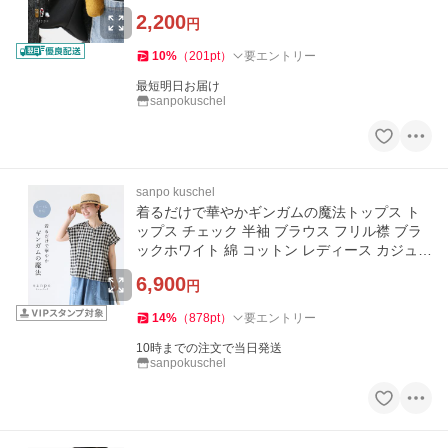
い 個性的 どこにもない
2,200
円
10
%
（
201
pt
）
要エントリー
最短明日お届け
sanpokuschel
sanpo kuschel
着るだけで華やかギンガムの魔法トップス ト
ップス チェック 半袖 ブラウス フリル襟 ブラ
ックホワイト 綿 コットン レディース カジュア
ル
6,900
円
14
%
（
878
pt
）
要エントリー
10時までの注文で当日発送
sanpokuschel