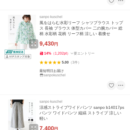
sanpo kuschel
風をはらむ水彩リーフ シャツブラウス トップ
ス 長袖 ブラウス 体型カバー 二の腕カバー 総
柄 水彩柄 花柄 リーフ柄 涼しい 着痩せ
9,430
円
14
%
（
1,202
pt
）
要エントリー
5.00
（
3
件
）
最短明日お届け
sanpokuschel
sanpo kuschel
涼感ストライプワイドパンツ sanpo b14017ps
パンツ ワイドパンツ 縦縞 ストライプ 涼しい
軽い
7,400
円