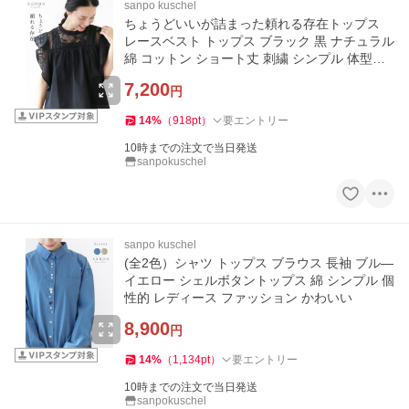
sanpo kuschel
ちょうどいいが詰まった頼れる存在トップス
レースベスト トップス ブラック 黒 ナチュラル
綿 コットン ショート丈 刺繍 シンプル 体型カ
バー
7,200
円
14
%
（
918
pt
）
要エントリー
10時までの注文で当日発送
sanpokuschel
sanpo kuschel
(全2色）シャツ トップス ブラウス 長袖 ブル―
イエロー シェルボタントップス 綿 シンプル 個
性的 レディース ファッション かわいい
8,900
円
14
%
（
1,134
pt
）
要エントリー
10時までの注文で当日発送
sanpokuschel