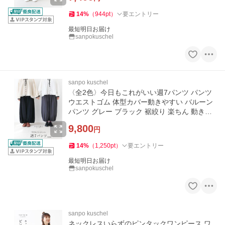
14
%
（
944
pt
）
要エントリー
最短明日お届け
sanpokuschel
sanpo kuschel
〈全2色〉今日もこれがいい週7パンツ パンツ
ウエストゴム 体型カバー動きやすい バルーン
パンツ グレー ブラック 裾絞り 楽ちん 動きや
すい
9,800
円
14
%
（
1,250
pt
）
要エントリー
最短明日お届け
sanpokuschel
sanpo kuschel
ネックレスいらずのピンタックワンピース ワ