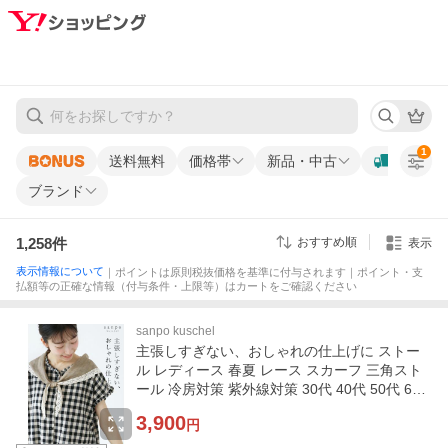
1
送料無料
価格帯
新品・中古
ブランド
1,258
件
おすすめ順
表示
表示情報について
｜ポイントは原則税抜価格を基準に付与されます｜ポイント・支
払額等の正確な情報（付与条件・上限等）はカートをご確認ください
sanpo kuschel
主張しすぎない、おしゃれの仕上げに ストー
ル レディース 春夏 レース スカーフ 三角スト
ール 冷房対策 紫外線対策 30代 40代 50代 60
代 sanpo【b14794nc】
3,900
円