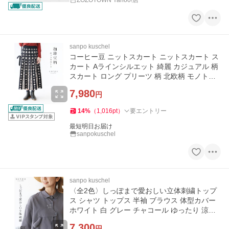
ZOZOTOWN Yahoo!店
sanpo kuschel
コーヒー豆 ニットスカート ニットスカート ス
カート Aラインシルエット 綺麗 カジュアル 柄
スカート ロング プリーツ 柄 北欧柄 モノトー
ン
7,980
円
14
%
（
1,016
pt
）
要エントリー
最短明日お届け
sanpokuschel
sanpo kuschel
〈全2色〉しっぽまで愛おしい立体刺繍トップ
ス シャツ トップス 半袖 ブラウス 体型カバー
ホワイト 白 グレー チャコール ゆったり 涼し
い
7,300
円