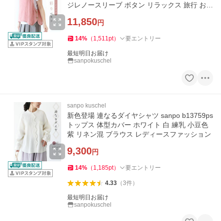
ジレノースリーブ ボタン リラックス 旅行 お出
かけ
11,850
円
14
%
（
1,511
pt
）
要エントリー
最短明日お届け
sanpokuschel
sanpo kuschel
新色登場 連なるダイヤシャツ sanpo b13759ps
トップス 体型カバー ホワイト 白 練乳 小豆色
紫 リネン混 ブラウス レディースファッション
9,300
円
14
%
（
1,185
pt
）
要エントリー
4.33
（
3
件
）
最短明日お届け
sanpokuschel