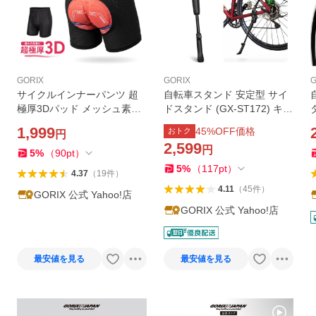
GORIX
GORIX
G
サイクルインナーパンツ 超
自転車スタンド 安定型 サイ
極厚3Dパッド メッシュ素材
ドスタンド (GX-ST172) キッ
速乾 メンズ レディース サイ
クスタンド 後つけ 700C/2
0
1,999
45
%OFF価格
おトク
円
クルパンツ 自転車 インナー
6〜29インチ対応 送料無料
2,599
円
衝撃吸収 通勤 通学 ゴリック
ゴリックス
5
%
（
90
pt
）
ス(GSG-MEGA)
o
5
%
（
117
pt
）
4.37
（
19
件
）
4.11
（
45
件
）
GORIX 公式 Yahoo!店
GORIX 公式 Yahoo!店
最安値を見る
最安値を見る