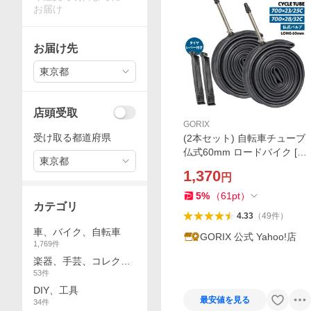
お届け
お届け先
東京都
店頭受取
GORIX
受け取る都道府県
(2本セット) 自転車チューブ
仏式60mm ロードバイク [タ
東京都
イヤレバー付き] ブチルチュ
1,370
円
ーブ (700C 23/25C) (700C 2
8/32C) GORIX ゴリックス
5
%
（
61
pt
）
カテゴリ
4.33
（
49
件
）
車、バイク、自転車
GORIX 公式 Yahoo!店
1,769
件
楽器、手芸、コレクシ
53
件
ョン
DIY、工具
最安値を見る
34
件