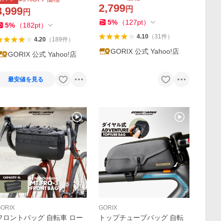
インチ(KW-30)ゴリックス ク
疲れ軽減・ロックオン・ハン
2,799
3,999
円
円
ロスバイク
ドルグリップ・クロスバイク
5
%
（
127
pt
）
他
5
%
（
182
pt
）
4.10
（
31
件
）
4.20
（
189
件
）
GORIX 公式 Yahoo!店
GORIX 公式 Yahoo!店
最安値を見る
ORIX
GORIX
フロントバッグ 自転車 ロー
トップチューブバッグ 自転