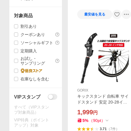
最安値を見る
対象商品
割引あり
クーポンあり
ソーシャルギフト
定期購入
お試し・
サンプリング
在庫なしを含む
GORIX
キックスタンド 自転車 サイ
VIPスタンプ
ドスタンド 安定 20-28イン
すべて（VIPスタン
チ クロスバイク ロードバイ
1,999
プ対象商品）
円
ク 700c 倒れない ゴリックス
GORIX (GX-ST931)
VIP特典（ポイント
5
%
（
90
pt
）
アップ）対象
3.71
（
7
件
）