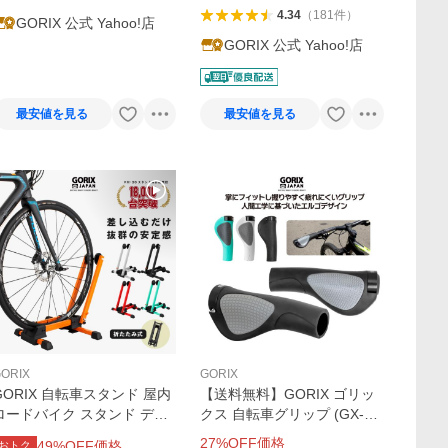
4.34
（
181
件
）
GORIX 公式 Yahoo!店
GORIX 公式 Yahoo!店
最安値を見る
最安値を見る
ORIX
GORIX
GORIX 自転車スタンド 屋内
【送料無料】GORIX ゴリッ
ロードバイク スタンド ディ
クス 自転車グリップ (GX-D
レイ L字型 1台用 20-29
2) エルゴデザイン・手首の
27
%OFF価格
49
%OFF価格
おトク