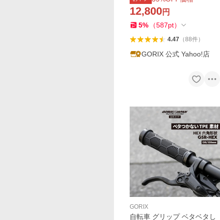
2) QRクイック・スルーアク
12,800
円
スル両方対応 GORIX
5
%
（
587
pt
）
4.47
（
88
件
）
GORIX 公式 Yahoo!店
GORIX
自転車 グリップ ベタベタし