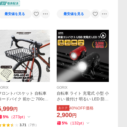
最安値を見る
最安値を見る
ORIX
GORIX
フロントバスケット 自転車
自転車 ライト 充電式 小型 小
ロードバイク 前かご 700c
さい 後付け 明るい LED 防水
(ネット付属) 簡単取付け グ
コンパクト フロントライト u
5,999
40
%OFF価格
おトク
円
ラベル 大型 荷台 24-29イン
sb usb充電 サイクルライト
2,900
円
チ おしゃれ 前 ゴリックス G
GX-FL1579 送料無料 ゴリッ
5
%
（
273
pt
）
ORIX(GFB-AD240)
クス
5
%
（
132
pt
）
3.71
（
7
件
）