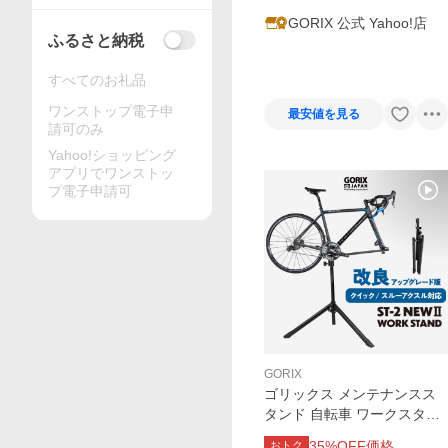
GORIX 公式 Yahoo!店
ふるさと納税
すべてのお礼品
ワンストップ電子申
最安値を見る
請可のみ
Yahoo!ショッピング
アプリでワンストッ
プ電子申請可
GORIX
ゴリックス メンテナンスス
タンド 自転車 ワークスタン
ド 整備台 改良版 NEW (ST-
35
%OFF価格
おトク