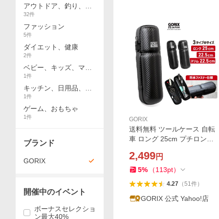
アウトドア、釣り、旅
32
件
行用品
ファッション
5
件
ダイエット、健康
2
件
ベビー、キッズ、マタ
1
件
ニティ
キッチン、日用品、文
1
件
具
ゲーム、おもちゃ
1
件
GORIX
送料無料 ツールケース 自転
車 ロング 25cm プチロング
ブランド
22.5cm 防水ファスナー ロー
2,499
円
ドバイク カーボンブラック
GORIX
ジップケース ゴリックス
5
%
（
113
pt
）
4.27
（
51
件
）
開催中のイベント
GORIX 公式 Yahoo!店
ボーナスセレクショ
ン最大40%