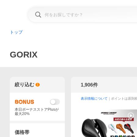
トップ
GORIX
絞り込む
1,906
件
1
表示情報について
｜ポイントは原則
本日ボーナスストアPlusが
最大20%
価格帯