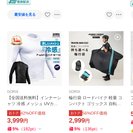
最安値を見る
GORIX
GORIX
G
【全国送料無料】インナーシ
輪行袋 ロードバイク 軽量 コ
ャツ 冷感 メッシュ UVカッ
ンパクト ゴリックス 自転車
ト 夏 スポーツ 日焼け対策 G
輪行バッグ 肩掛けベ ルト付
42
%OFF価格
56
%OFF価格
おトク
おトク
ORI-TEX 自転車 長袖 GORIX
き 収納簡単 電車 旅行 700C
3,999
2,999
円
円
ゴリックス 清涼感(GW-TS1)
対応 持ち運び (GX-Ca2)
ネコポス
5
%
（
182
pt
）
5
%
（
136
pt
）