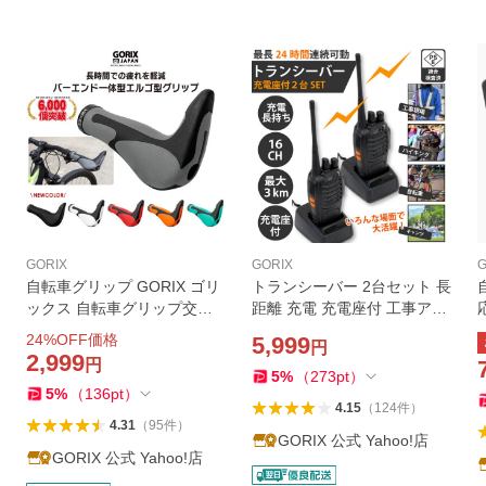
GORIX
GORIX
G
自転車グリップ GORIX ゴリ
トランシーバー 2台セット 長
ックス 自転車グリップ交換
距離 充電 充電座付 工事アウ
自転車 グリップ 交換 自転車
トドア スキー レジャー 登山
24
%OFF価格
5,999
円
エルゴグリップ+バーエンド
警備 長時間 BF-888
2,999
円
GX-849AD3-L1-G2
5
%
（
273
pt
）
5
%
（
136
pt
）
4.15
（
124
件
）
4.31
（
95
件
）
GORIX 公式 Yahoo!店
GORIX 公式 Yahoo!店