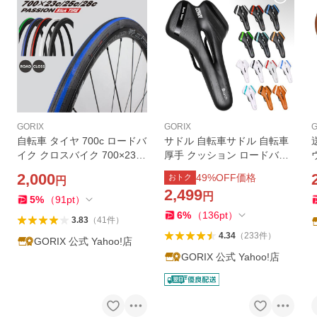
GORIX
GORIX
G
自転車 タイヤ 700c ロードバ
サドル 自転車サドル 自転車
イク クロスバイク 700×23c
厚手 クッション ロードバイ
25c 28c 自転車用タイヤ スリ
クサドル お尻 痛くない (A6-
2,000
49
%OFF価格
おトク
円
ック クリンチャータイヤ ゴ
1) 送料無料 クロスバイク G
2,499
円
リックス(passion)
ORIX ゴリックス
5
%
（
91
pt
）
6
%
（
136
pt
）
3.83
（
41
件
）
4.34
（
233
件
）
GORIX 公式 Yahoo!店
GORIX 公式 Yahoo!店