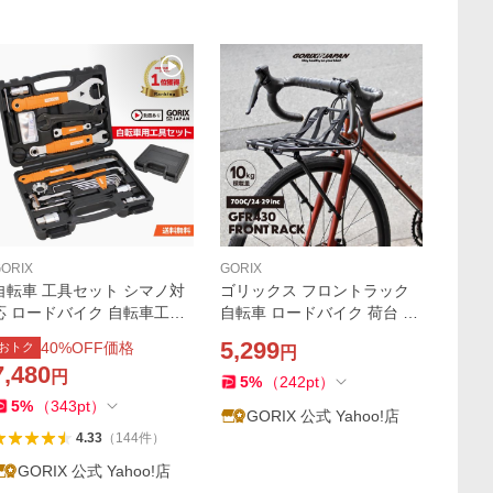
ORIX
GORIX
自転車 工具セット シマノ対
ゴリックス フロントラック
応 ロードバイク 自転車工具
自転車 ロードバイク 荷台 70
セット ゴリックス スプロケ
0c フロントキャリア クロス
5,299
40
%OFF価格
おトク
円
外し他 20点入り 工具 マウン
バイク 前 キャリア 軽量 ベル
7,480
円
テンバイク 自転車用 整備 メ
ト付属 後付け 荷物台 24-29
5
%
（
242
pt
）
ンテナンス TBX01
インチ(GFR430)
5
%
（
343
pt
）
GORIX 公式 Yahoo!店
4.33
（
144
件
）
GORIX 公式 Yahoo!店