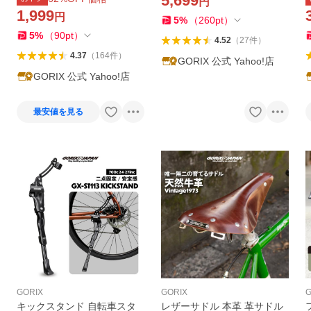
5,699
円
タンドや輪行に)ロードバイ
ポケット 背面メッシュ ロー
1,999
円
ク ゴリックス
ドバイク メンズ GW-BTMeg
5
%
（
260
pt
）
a ゴリックス
5
%
（
90
pt
）
4.52
（
27
件
）
4.37
（
164
件
）
GORIX 公式 Yahoo!店
GORIX 公式 Yahoo!店
最安値を見る
GORIX
GORIX
G
キックスタンド 自転車スタ
レザーサドル 本革 革サドル