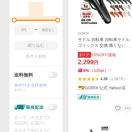
〜
GORIX
サドル 自転車 自転車サドル
絞り込む
ゴリックス 交換 痛くない 自
転車用 柔らかい 痛くない 穴
53
%OFF価格
おトク
条件を解除
あき おしゃれ ロードバイク
2,299
円
(GX-C19) クロスバイク 送料
無料
6
%
（
125
pt
）
送料無料
4.39
（
1,587
件
）
条件付き送料無料
GORIX 公式 Yahoo!店
条件なし
すべて（今注文で2
日以内にお届け）
今注文で明日までに