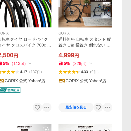
ORIX
GORIX
自転車タイヤ ロードバイク
送料無料 自転車 スタンド 縦
タイヤ クロスバイク 700c 7
置き 1台 横置き 倒れない 屋
0×23c/25c/28c/32c/35c ク
内 ロードバイク L字 サイク
2,500
4,999
円
円
リンチャー 自転車 カラータ
ルスタンド 省スペース 20-2
イヤ ゴリックス(Gtoair Editi
9インチ 部屋置き 転倒防止
5
%
（
113
pt
）
5
%
（
228
pt
）
n)
GORIX(GX-VST01)
4.17
（
137
件
）
4.33
（
9
件
）
GORIX 公式 Yahoo!店
GORIX 公式 Yahoo!店
最安値を見る