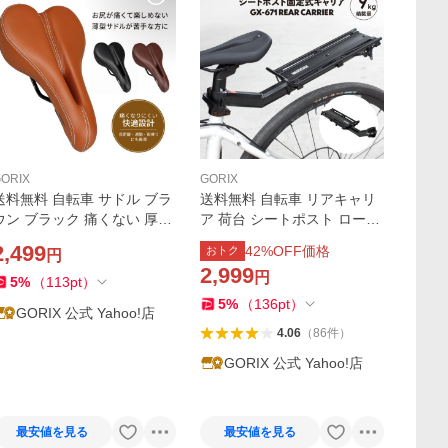
ORIX
GORIX
送料無料 自転車 サドル ブラ
送料無料 自転車 リアキャリ
ウン ブラック 痛くない 厚手
ア 荷台 シートポスト ロード
クッション 穴あき 防水 おし
バイク クロスバイク リア キ
2,499
42
%OFF価格
おトク
円
ゃれ ロードバイク クロスバ
ャリア 工具不要 自転車荷台
2,999
円
イク カスタマイズ シート ゴ
サイクルキャリア 後付け ゴ
5
%
（
113
pt
）
リックス
リックス(GX-671)
5
%
（
136
pt
）
GORIX 公式 Yahoo!店
4.06
（
86
件
）
GORIX 公式 Yahoo!店
最安値を見る
最安値を見る