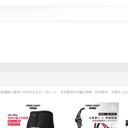
税抜価格を基準に付与されます｜ポイント・支払額等の正確な情報（付与条件・上限等）は