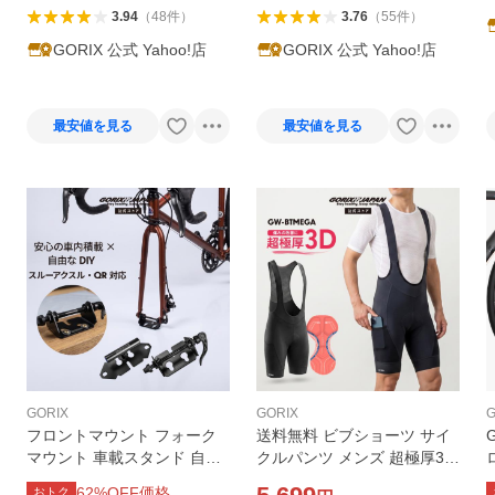
3.94
（
48
件
）
3.76
（
55
件
）
GORIX 公式 Yahoo!店
GORIX 公式 Yahoo!店
最安値を見る
最安値を見る
GORIX
GORIX
G
フロントマウント フォーク
送料無料 ビブショーツ サイ
マウント 車載スタンド 自転
クルパンツ メンズ 超極厚3D
車固定 (改良版) GX-8016 (ス
パッド 夏 ビブパンツ サイド
スプ
62
%OFF価格
おトク