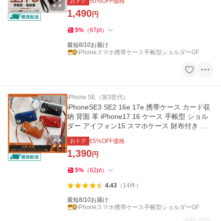
おトク
50
%OFF価格
1,490
円
5
%
（
67
pt
）
最短8/10お届け
iPhoneスマホ携帯ケース手帳型ショルダーGF
iPhone SE（第3世代）
iPhoneSE3 SE2 16e 17e 携帯ケース カード収
納 背面 革 iPhone17 16 ケース 手帳型 ショル
ダー アイフォン15 スマホケース 財布付き ア
イホン13 12 14 カバー
おトク
65
%OFF価格
1,390
円
5
%
（
62
pt
）
4.43
（
14
件
）
最短8/10お届け
iPhoneスマホ携帯ケース手帳型ショルダーGF