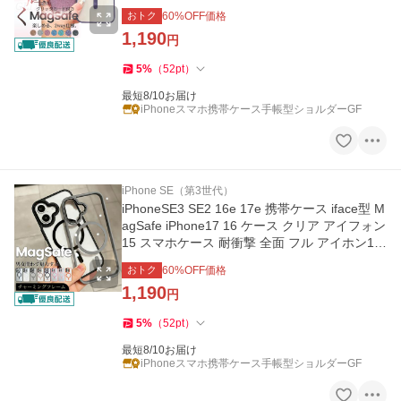
12 14 カバー
おトク
60
%OFF価格
1,190
円
5
%
（
52
pt
）
最短8/10お届け
iPhoneスマホ携帯ケース手帳型ショルダーGF
iPhone SE（第3世代）
iPhoneSE3 SE2 16e 17e 携帯ケース iface型 M
agSafe iPhone17 16 ケース クリア アイフォン
15 スマホケース 耐衝撃 全面 フル アイホン13
12 14 カバー
おトク
60
%OFF価格
1,190
円
5
%
（
52
pt
）
最短8/10お届け
iPhoneスマホ携帯ケース手帳型ショルダーGF