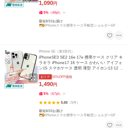
1,090
円
5
%
（
48
pt
）
最短8/10お届け
iPhoneスマホ携帯ケース手帳型ショルダーGF
iPhone SE（第3世代）
iPhoneSE3 SE2 16e 17e 携帯ケース クリア キ
ラキラ iPhone17 16 ケース かわいい アイフォ
ン15 スマホケース 透明 薄型 アイホン13 12 1
4 カバー
おトク
50
%OFF価格
1,490
円
5
%
（
67
pt
）
5.00
（
5
件
）
最短8/10お届け
iPhoneスマホ携帯ケース手帳型ショルダーGF