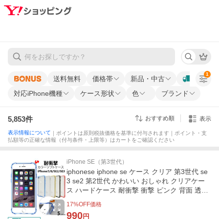
1
送料無料
価格帯
新品・中古
対応iPhone機種
ケース形状
色
ブランド
5,853
件
おすすめ順
表示
表示情報について
｜ポイントは原則税抜価格を基準に付与されます｜ポイント・支
払額等の正確な情報（付与条件・上限等）はカートをご確認ください
iPhone SE（第3世代）
iphonese iphone se ケース クリア 第3世代 se
3 se2 第2世代 かわいい おしゃれ クリアケー
ス ハードケース 耐衝撃 衝撃 ピンク 背面 透明
アイフォンse
17
%OFF価格
990
円