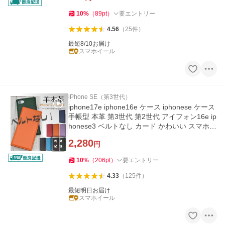
10
%
（
89
pt
）
要エントリー
4.56
（
25
件
）
最短8/10お届け
スマホイール
iPhone SE（第3世代）
iphone17e iphone16e ケース iphonese ケース
手帳型 本革 第3世代 第2世代 アイフォン16e ip
honese3 ベルトなし カード かわいい スマホケ
ース おしゃれ 手帳
2,280
円
10
%
（
206
pt
）
要エントリー
4.33
（
125
件
）
最短明日お届け
スマホイール