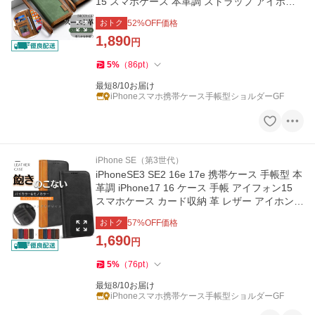
15 スマホケース 本革調 ストラップ アイホン1
3 12 14 カバー
おトク
52
%OFF価格
1,890
円
5
%
（
86
pt
）
最短8/10お届け
iPhoneスマホ携帯ケース手帳型ショルダーGF
iPhone SE（第3世代）
iPhoneSE3 SE2 16e 17e 携帯ケース 手帳型 本
革調 iPhone17 16 ケース 手帳 アイフォン15
スマホケース カード収納 革 レザー アイホン1
3 12 14 カバー
おトク
57
%OFF価格
1,690
円
5
%
（
76
pt
）
最短8/10お届け
iPhoneスマホ携帯ケース手帳型ショルダーGF