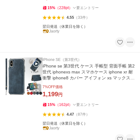
15
%
（
228
pt
）
要エントリー
4.55
（
33
件
）
翌日発送（休業日を除く）
Jaorty
iPhone SE（第3世代）
iPhone se 第3世代 ケース 手帳型 背面手帳 第2
世代 iphonexs max スマホケース iphone xr 耐
衝撃 iphone8 カバー アイフォン xs マックス 7
内蔵マグネット
7
%OFF価格
1,199
円
15
%
（
162
pt
）
要エントリー
4.47
（
87
件
）
翌日発送（休業日を除く）
Jaorty