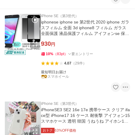
iPhone SE（第3世代）
iphonese iphone se 第2世代 2020 iphone ガラ
スフィルム 全面 3d iphone8 フィルム ガラス
全面保護 液晶保護フィルム アイフォンse 保護
クリア 透明
930
円
10
%
（
83
pt
）
要エントリー
4.07
（
29
件
）
最短明日お届け
スマホイール
iPhone SE（第3世代）
iPhoneSE3 SE2 16e 17e 携帯ケース クリア ifa
ce型 iPhone17 16 ケース 耐衝撃 アイフォン15
スマホケース 透明 韓国 うねうね アイホン13 1
2 14 カバー
おトク
63
%OFF価格