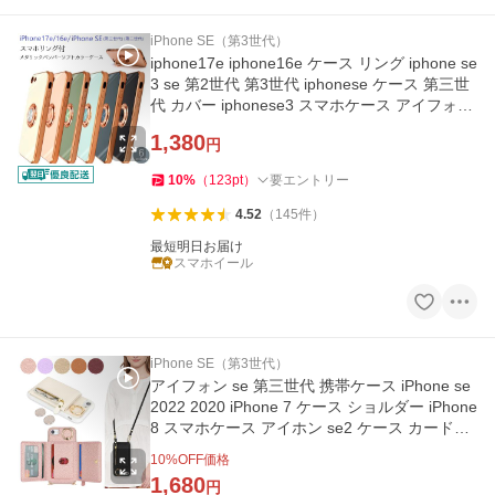
iPhone SE（第3世代）
iphone17e iphone16e ケース リング iphone se
3 se 第2世代 第3世代 iphonese ケース 第三世
代 カバー iphonese3 スマホケース アイフォン
se おしゃれ かわいい
1,380
円
10
%
（
123
pt
）
要エントリー
4.52
（
145
件
）
最短明日お届け
スマホイール
iPhone SE（第3世代）
アイフォン se 第三世代 携帯ケース iPhone se
2022 2020 iPhone 7 ケース ショルダー iPhone
8 スマホケース アイホン se2 ケース カード収
納 スリーブ ポーチ
10
%OFF価格
1,680
円