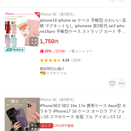
iPhone SE（第3世代）
iphone16 iphone se ケース 手帳型 かわいい 花
柄 マグネットなし iphonese 第3世代 se3 ipho
ne16pro 手帳型ケース ストラップ カード 手帳
おしゃれ ミラー 鏡
1,750
円
10
%
（
157
pt
）
要エントリー
4.34
（
32
件
）
最短明日お届け
スマホイール
iPhone SE（第3世代）
iPhoneSE3 SE2 16e 17e 携帯ケース iface型 キ
ラキラ iPhone17 16 ケース オーロラ アイフォ
ン15 スマホケース 全面 フル アイホン13 12 1
4 カバー
おトク
63
%OFF価格