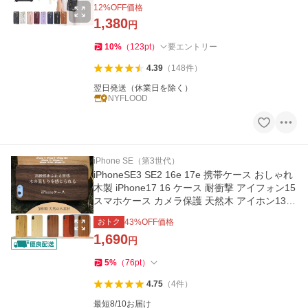
面収納
12
%OFF価格
1,380
円
10
%
（
123
pt
）
要エントリー
4.39
（
148
件
）
翌日発送（休業日を除く）
NYFLOOD
iPhone SE（第3世代）
iPhoneSE3 SE2 16e 17e 携帯ケース おしゃれ
木製 iPhone17 16 ケース 耐衝撃 アイフォン15
スマホケース カメラ保護 天然木 アイホン13 1
2 14 カバー
おトク
43
%OFF価格
1,690
円
5
%
（
76
pt
）
4.75
（
4
件
）
最短8/10お届け