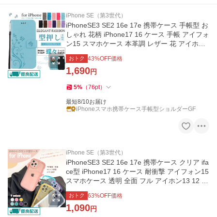
iPhone SE（第3世代）
iPhoneSE3 SE2 16e 17e 携帯ケース 手帳型 お
しゃれ 花柄 iPhone17 16 ケース 手帳 アイフォ
ン15 スマホケース 本革調 レザー 花 アイホン1
3 12 14 カバー
おトク
43
%OFF価格
1,690
円
5
%
（
76
pt
）
最短8/10お届け
iPhoneスマホ携帯ケース手帳型ショルダーGF
iPhone SE（第3世代）
iPhoneSE3 SE2 16e 17e 携帯ケース クリア ifa
ce型 iPhone17 16 ケース 耐衝撃 アイフォン15
スマホケース 透明 全面 フル アイホン13 12 14
カバー
おトク
63
%OFF価格
1,090
円