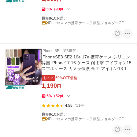
5
%
（
90
pt
）
最短8/10お届け
iPhoneスマホ携帯ケース手帳型ショルダーGF
iPhone SE（第3世代）
iPhoneSE3 SE2 16e 17e 携帯ケース シリコン
韓国 iPhone17 16 ケース 耐衝撃 アイフォン15
スマホケース カメラ保護 全面 アイホン13 12
14 カバー
おトク
60
%OFF価格
1,190
円
5
%
（
52
pt
）
4.55
（
11
件
）
最短8/10お届け
iPhoneスマホ携帯ケース手帳型ショルダーGF