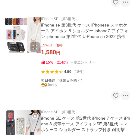
iPhone SE（第3世代）
iPhone se 第3世代 ケース iPhonese スマホケ
ース アイホン 8 ショルダー iphone7 アイフォ
ン iphone se 第2世代 いPhone se 2022 携帯ケ
ース カード収納 肩掛け
15
%OFF価格
1,580
円
15
%
（
214
pt
）
要エントリー
4.50
（
18
件
）
翌日発送（休業日を除く）
Jaorty
iPhone SE（第3世代）
iPhone SE ケース 第2世代 iPhone 7 ケース iPh
one 8 携帯ケース アイフォンSE 第3世代 スマ
ホケース ショルダー ストラップ付き 耐衝撃 背