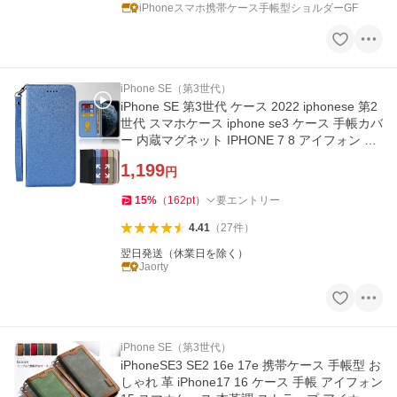
iPhoneスマホ携帯ケース手帳型ショルダーGF
iPhone SE（第3世代）
iPhone SE 第3世代 ケース 2022 iphonese 第2
世代 スマホケース iphone se3 ケース 手帳カバ
ー 内蔵マグネット IPHONE 7 8 アイフォン 手
帳型 ケース 4.7インチ
1,199
円
15
%
（
162
pt
）
要エントリー
4.41
（
27
件
）
翌日発送（休業日を除く）
Jaorty
iPhone SE（第3世代）
iPhoneSE3 SE2 16e 17e 携帯ケース 手帳型 お
しゃれ 革 iPhone17 16 ケース 手帳 アイフォン