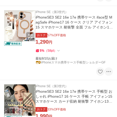
iPhone SE（第3世代）
iPhoneSE3 SE2 16e 17e 携帯ケース iface型 M
agSafe iPhone17 16 ケース クリア アイフォン
15 スマホケース 耐衝撃 全面 フル アイホン13
12 14 カバー
おトク
57
%OFF価格
1,290
円
5
%
（
58
pt
）
最短8/10お届け
iPhoneスマホ携帯ケース手帳型ショルダーGF
iPhone SE（第3世代）
iPhoneSE3 SE2 16e 17e 携帯ケース 手帳型 お
しゃれ iPhone17 16 ケース 手帳 アイフォン15
スマホケース カード収納 耐衝撃 アイホン13 1
2 14 カバー
おトク
33
%OFF価格
1,990
円