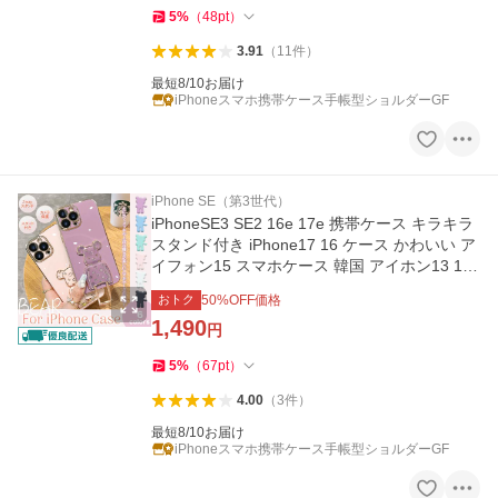
5
%
（
48
pt
）
3.91
（
11
件
）
最短8/10お届け
iPhoneスマホ携帯ケース手帳型ショルダーGF
iPhone SE（第3世代）
iPhoneSE3 SE2 16e 17e 携帯ケース キラキラ
スタンド付き iPhone17 16 ケース かわいい ア
イフォン15 スマホケース 韓国 アイホン13 12
14 カバー
おトク
50
%OFF価格
1,490
円
5
%
（
67
pt
）
4.00
（
3
件
）
最短8/10お届け
iPhoneスマホ携帯ケース手帳型ショルダーGF