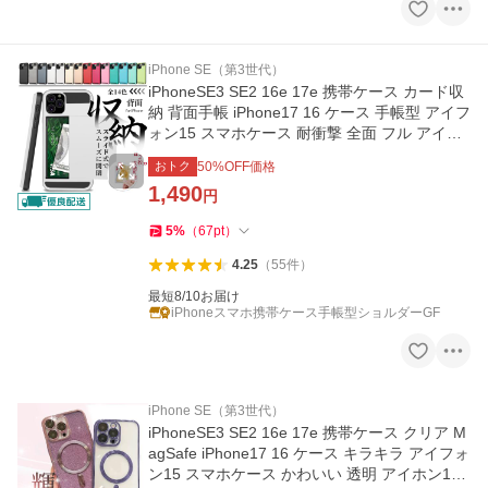
iPhone SE（第3世代）
iPhoneSE3 SE2 16e 17e 携帯ケース カード収
納 背面手帳 iPhone17 16 ケース 手帳型 アイフ
ォン15 スマホケース 耐衝撃 全面 フル アイホ
ン13 12 14 カバー
おトク
50
%OFF価格
1,490
円
5
%
（
67
pt
）
4.25
（
55
件
）
最短8/10お届け
iPhoneスマホ携帯ケース手帳型ショルダーGF
iPhone SE（第3世代）
iPhoneSE3 SE2 16e 17e 携帯ケース クリア M
agSafe iPhone17 16 ケース キラキラ アイフォ
ン15 スマホケース かわいい 透明 アイホン13