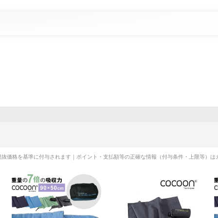
税抜価格を基準に付与されます｜ポイント・支払額等の正確な情報（付与条件・上限等）は