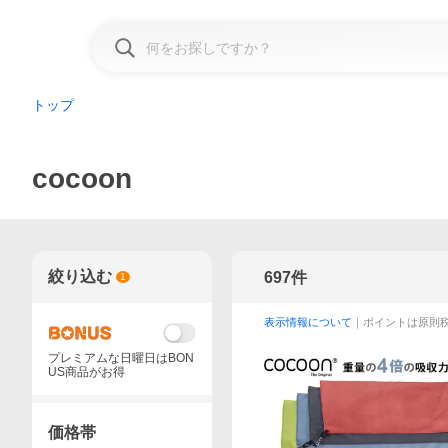
トップ
cocoon
絞り込む
697
件
1
表示情報について
｜ポイントは原則
プレミアムな日曜日はBON
US商品がお得
価格帯