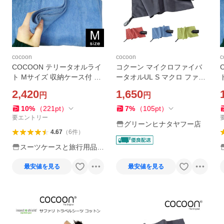
cocoon
cocoon
c
COCOON テリータオルライ
コクーン マイクロファイバ
ト Mサイズ 収納ケース付 12
ータオルUL S マクロ ファイ
550041-05 コクーン 正規品
バー 軽量 速乾 タオル 国内正
2,420
1,650
円
円
折り畳み タオル 巾着 1点迄
規品
メール便OK(ei0a085)
10
%
（
221
pt
）
7
%
（
105
pt
）
要エントリー
グリーンヒナタヤフー店
4.67
（
6
件
）
スーツケースと旅行用品の
griptone
最安値を見る
最安値を見る