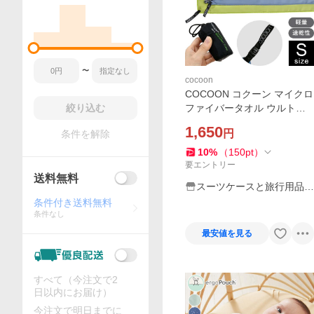
〜
cocoon
COCOON コクーン マイクロ
絞り込む
ファイバータオル ウルトラ
ライト Sサイズ 収納ケース
1,650
円
条件を解除
タオル 正規品 12550033-03
3点迄メール便OK(ei0a285)
10
%
（
150
pt
）
要エントリー
送料無料
スーツケースと旅行用品の
griptone
条件付き送料無料
条件なし
最安値を見る
すべて（今注文で2
日以内にお届け）
今注文で明日までに