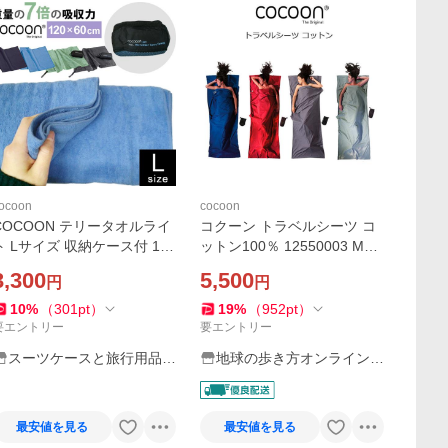
ocoon
cocoon
COCOON テリータオルライ
コクーン トラベルシーツ コ
ト Lサイズ 収納ケース付 125
ットン100％ 12550003 Mレ
50041-07 コクーン 正規品
ッド ウルトラマリンブルー
3,300
5,500
円
円
折り畳み タオル 巾着 1点迄
エレファントグレー CT72 C
メール便OK(ei0a086)
T80 CT44 COCOON
10
%
（
301
pt
）
19
%
（
952
pt
）
要エントリー
要エントリー
スーツケースと旅行用品の
地球の歩き方オンラインシ
griptone
ョップ
最安値を見る
最安値を見る