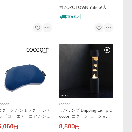
ZOZOTOWN Yahoo!店
ocoon
cocoon
コクーン ハンモック トラベ
ラバランプ Dripping Lamp C
ル ピロー エアーコア ハンモ
ocoon コクーン モーション
ック 国内正規品
ランプ ワックスランプ 間接
5,060
8,800
円
円
照明 インテリア