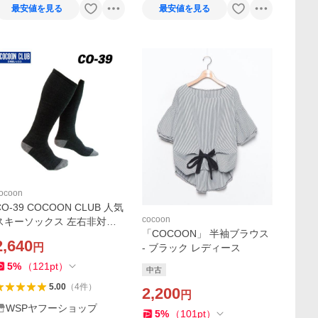
最安値を見る
最安値を見る
ocoon
CO-39 COCOON CLUB 人気
cocoon
スキーソックス 左右非対称
「COCOON」 半袖ブラウス
仕上げ 薄くても暖かい 送料
2,640
円
- ブラック レディース
無料
5
%
（
121
pt
）
中古
5.00
（
4
件
）
2,200
円
WSPヤフーショップ
5
%
（
101
pt
）