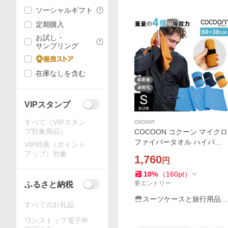
ソーシャルギフト
定期購入
お試し・
サンプリング
在庫なしを含む
VIPスタンプ
すべて（VIPスタン
cocoon
プ対象商品）
COCOON コクーン マイクロ
ファイバータオル ハイパー
VIP特典（ポイント
ライト Sサイズ 最 軽量 タオ
アップ）対象
1,760
円
ル 正規品 12550086-03 4点
迄メール便OK(ei0a289)
10
%
（
160
pt
）
要エントリー
ふるさと納税
スーツケースと旅行用品の
すべてのお礼品
griptone
ワンストップ電子申