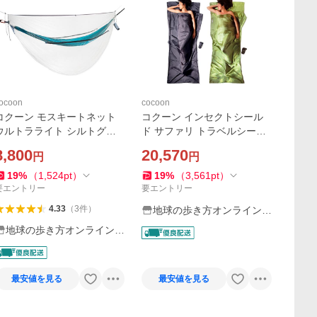
ocoon
cocoon
コクーン モスキートネット
コクーン インセクトシール
ウルトラライト シルトグリ
ド サファリ トラベルシーツ
ン No.12550064 COCOO
シルク 100％ 12550026 ライ
8,800
20,570
円
円
N
ノグレー サファリグリーン I
ST63 IST91 COCOON
19
%
（
1,524
pt
）
19
%
（
3,561
pt
）
要エントリー
要エントリー
4.33
（
3
件
）
地球の歩き方オンラインシ
ョップ
地球の歩き方オンラインシ
ョップ
最安値を見る
最安値を見る