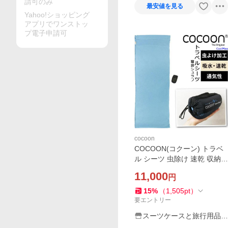
請可のみ
最安値を見る
Yahoo!ショッピング
アプリでワンストッ
プ電子申請可
cocoon
COCOON(コクーン) トラベ
ル シーツ 虫除け 速乾 収納ケ
ース 寝袋 シュラフ 長方形 封
11,000
円
筒型 トラベルシーツサファ
リ クールマックス 正規品 25
15
%
（
1,505
pt
）
500274(ei0a284)
要エントリー
スーツケースと旅行用品の
griptone