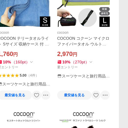
ocoon
cocoon
COCOON テリータオルライ
COCOON コクーン マイクロ
ト Sサイズ 収納ケース 付 12
ファイバータオル ウルトラ
550041-03 コクーン 正規品
ライト Lサイズ 収納ケース
1,760
2,970
円
円
折り畳み タオル 巾着 2点迄
タオル 正規品 112550033-0
メール便OK(ei0a084)
7 1点迄メール便OK(ei0a28
10
%
（
160
pt
）
10
%
（
270
pt
）
7)
要エントリー
要エントリー
5.00
（
4
件
）
スーツケースと旅行用品の
griptone
スーツケースと旅行用品の
griptone
最安値を見る
最安値を見る