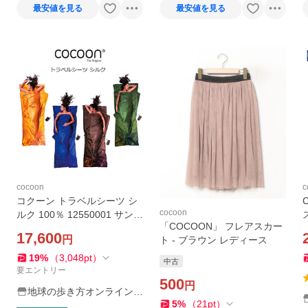
最安値を見る
最安値を見る
cocoon
c
コクーン トラベルシーツ シ
cocoon
ルク 100％ 12550001 サンセ
「COCOON」 フレアスカー
ットオレンジ Uマリンブルー
17,600
円
ト - ブラウン レディース
M.エレファント Dオリーブグ
リーン ST40 ST80 ST70 ST
19
%
（
3,048
pt
）
中古
71 COCOON
要エントリー
500
円
地球の歩き方オンラインシ
5
%
（
21
pt
）
ョップ