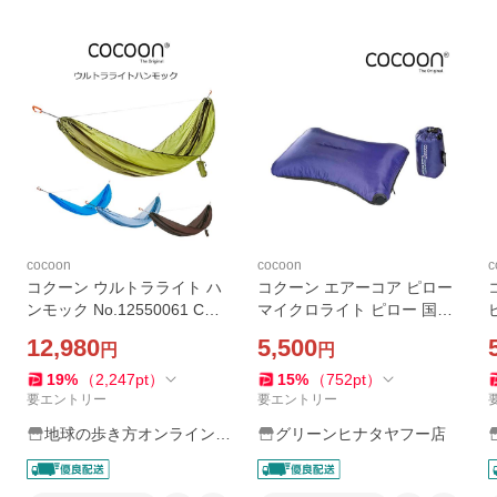
cocoon
cocoon
c
コクーン ウルトラライト ハ
コクーン エアーコア ピロー
ンモック No.12550061 COC
マイクロライト ピロー 国内
OON
正規品
12,980
5,500
円
円
19
%
（
2,247
pt
）
15
%
（
752
pt
）
要エントリー
要エントリー
地球の歩き方オンラインシ
グリーンヒナタヤフー店
ョップ