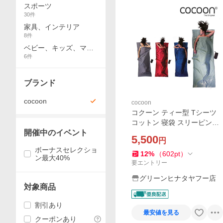
スポーツ
30
件
家具、インテリア
8
件
ベビー、キッズ、マタ
6
件
ニティ
ブランド
cocoon
cocoon
コクーン ティー型 Tシーツ
コットン 寝袋 スリーピング
開催中のイベント
バックインナー 国内正規品
5,500
円
ボーナスセレクショ
12
%
（
602
pt
）
ン最大40%
要エントリー
グリーンヒナタヤフー店
対象商品
割引あり
最安値を見る
クーポンあり