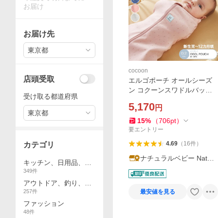
お届け
お届け先
東京都
cocoon
店頭受取
エルゴポーチ オールシーズ
ン コクーンスワドルバッグ
受け取る都道府県
0.2 TOG ergoPouch 夜泣き
5,170
円
ベビー 赤ちゃん 主産祝い 着
東京都
るおくるみ モロー反射 寝か
15
%
（
706
pt
）
しつけ 寝返り
要エントリー
4.69
（
16
件
）
カテゴリ
ナチュラルベビー Natura
キッチン、日用品、文
l Baby
349
件
具
アウトドア、釣り、旅
257
件
最安値を見る
行用品
ファッション
48
件