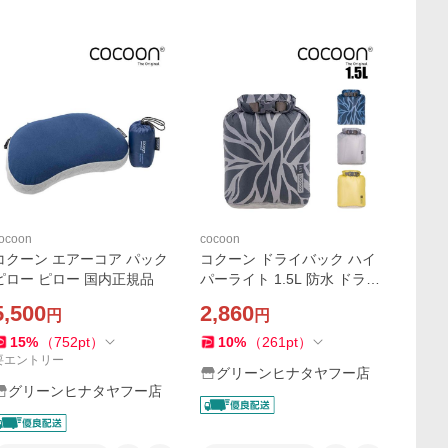
ocoon
cocoon
コクーン エアーコア パック
コクーン ドライバック ハイ
ピロー ピロー 国内正規品
パーライト 1.5L 防水 ドライ
バッッグ 国内正規品
5,500
2,860
円
円
15
%
（
752
pt
）
10
%
（
261
pt
）
要エントリー
グリーンヒナタヤフー店
グリーンヒナタヤフー店