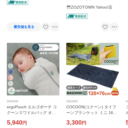
ZOZOTOWN Yahoo!店
最安値を見る
cocoon
cocoon
c
ergoPouch エルゴポーチ コ
COCOON(コクーン) タイフ
クーンスワドルバッグ オー
ーンブランケット ミニ 160×
ルシーズン 1.0 TOG 0〜3か
70cm コンパクト レジャーシ
5,940
3,300
円
円
月 3〜6か月
ート ミニサイズ 撥水加工 軽