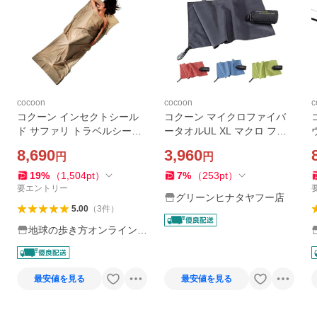
cocoon
cocoon
c
コクーン インセクトシール
コクーン マイクロファイバ
ド サファリ トラベルシーツ
ータオルUL XL マクロ ファ
100％ コットン 12550026
イバー 軽量 速乾 タオル 国内
ー
8,690
3,960
円
円
正規品
19
%
（
1,504
pt
）
7
%
（
253
pt
）
要エントリー
グリーンヒナタヤフー店
5.00
（
3
件
）
地球の歩き方オンラインシ
ョップ
最安値を見る
最安値を見る