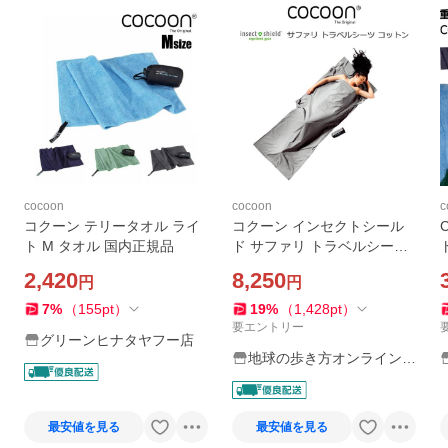
cocoon
cocoon
c
コクーン テリータオル ライ
コクーン インセクトシール
ト M タオル 国内正規品
ド サファリ トラベルシーツ
コットン 100％ 12550026 サ
2,420
8,250
円
円
ファリグレー ICT90 COCOO
N
7
%
（
155
pt
）
19
%
（
1,428
pt
）
要エントリー
グリーンヒナタヤフー店
地球の歩き方オンラインシ
ョップ
最安値を見る
最安値を見る