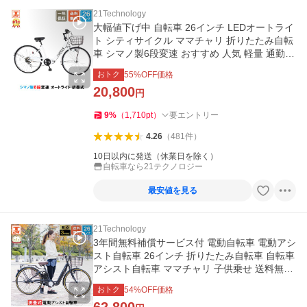
21Technology
大幅値下げ中 自転車 26インチ LEDオートライ
ト シティサイクル ママチャリ 折りたたみ自転
車 シマノ製6段変速 おすすめ 人気 軽量 通勤
送料無料 CTA266
おトク
55
%OFF価格
20,800
円
9
%
（
1,710
pt
）
要エントリー
4.26
（
481
件
）
10日以内に発送（休業日を除く）
自転車なら21テクノロジー
最安値を見る
21Technology
3年間無料補償サービス付 電動自転車 電動アシ
スト自転車 26インチ 折りたたみ自転車 自転車
アシスト自転車 ママチャリ 子供乗せ 送料無料
AO260
おトク
54
%OFF価格