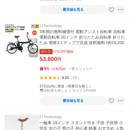
最安値を見る
21Technology
3年間の無料補償付 電動アシスト自転車 自転車
電動自転車 20インチ 折りたたみ自転車 折りた
たみ 簡単3ステップで完成 送料無料 NEOL200
おトク
57
%OFF価格
53,800
円
9
%
（
4,425
pt
）
要エントリー
4.33
（
3
件
）
15日以内に発送（休業日を除く）
自転車を楽しもう サイクルFUNN
最安値を見る
21Technology
一輪車 18インチ スタンド付き 子供 子供用 小
学生 女の子 男の子 初心者 軽量 おすすめ 人気