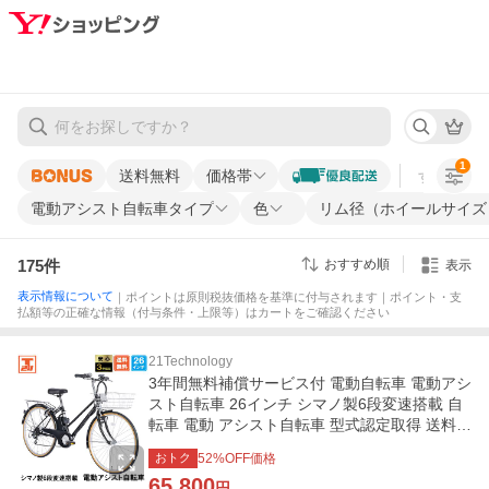
1
送料無料
価格帯
すべての条
電動アシスト自転車タイプ
色
リム径（ホイールサイズ
175
件
おすすめ順
表示
表示情報について
｜ポイントは原則税抜価格を基準に付与されます｜ポイント・支
払額等の正確な情報（付与条件・上限等）はカートをご確認ください
21Technology
3年間無料補償サービス付 電動自転車 電動アシ
スト自転車 26インチ シマノ製6段変速搭載 自
転車 電動 アシスト自転車 型式認定取得 送料無
料 DACT266
おトク
52
%OFF価格
65,800
円