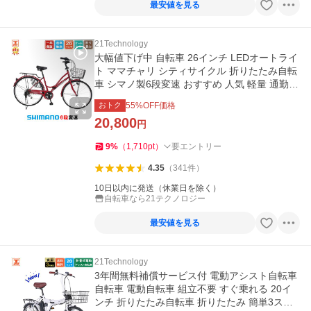
最安値を見る
21Technology
大幅値下げ中 自転車 26インチ LEDオートライ
ト ママチャリ シティサイクル 折りたたみ自転
車 シマノ製6段変速 おすすめ 人気 軽量 通勤
送料無料 MCA266
おトク
55
%OFF価格
20,800
円
9
%
（
1,710
pt
）
要エントリー
4.35
（
341
件
）
10日以内に発送（休業日を除く）
自転車なら21テクノロジー
最安値を見る
21Technology
3年間無料補償サービス付 電動アシスト自転車
自転車 電動自転車 組立不要 すぐ乗れる 20イ
ンチ 折りたたみ自転車 折りたたみ 簡単3ステ