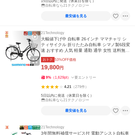
15日以内に発送（休業日を除く）
自転車なら21テクノロジー
最安値を見る
21Technology
大幅値下げ中 自転車 26インチ ママチャリ シ
ティサイクル 折りたたみ自転車 シマノ製6段変
速 おすすめ 人気 軽量 通勤 通学 女性 送料無料
MC266
おトク
53
%OFF価格
19,800
円
9
%
（
1,629
pt
）
要エントリー
4.21
（
279
件
）
5日以内に発送（休業日を除く）
自転車なら21テクノロジー
最安値を見る
21Technology
3年間無料補償サービス付 電動アシスト自転車