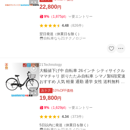
22,800
円
9
%
（
1,875
pt
）
要エントリー
4.48
（
826
件
）
翌日発送（休業日を除く）
自転車なら21テクノロジー
21Technology
大幅値下げ中 自転車 26インチ シティサイクル
ママチャリ 折りたたみ自転車 シマノ製6段変速
おすすめ 人気 軽量 通勤 通学 女性 送料無料 C
T266
おトク
53
%OFF価格
19,800
円
9
%
（
1,629
pt
）
要エントリー
4.34
（
373
件
）
5日以内に発送（休業日を除く）
自転車なら21テクノロジー