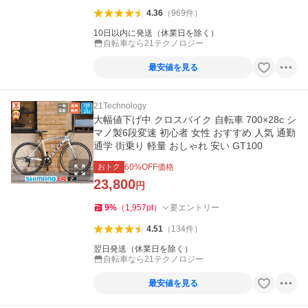
4.36
（
969
件
）
10日以内に発送（休業日を除く）
自転車なら21テクノロジー
最安値を見る
21Technology
大幅値下げ中 クロスバイク 自転車 700×28c シ
マノ製6段変速 初心者 女性 おすすめ 人気 通勤
通学 街乗り 軽量 おしゃれ 安い GT100
おトク
60
%OFF価格
23,800
円
9
%
（
1,957
pt
）
要エントリー
4.51
（
134
件
）
翌日発送（休業日を除く）
自転車なら21テクノロジー
最安値を見る