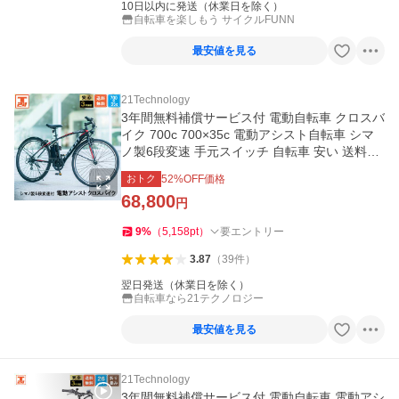
10日以内に発送（休業日を除く）
自転車を楽しもう サイクルFUNN
最安値を見る
21Technology
3年間無料補償サービス付 電動自転車 クロスバ
イク 700c 700×35c 電動アシスト自転車 シマ
ノ製6段変速 手元スイッチ 自転車 安い 送料無
料 AOGT35C
おトク
52
%OFF価格
68,800
円
9
%
（
5,158
pt
）
要エントリー
3.87
（
39
件
）
翌日発送（休業日を除く）
自転車なら21テクノロジー
最安値を見る
21Technology
3年間無料補償サービス付 電動自転車 電動アシ