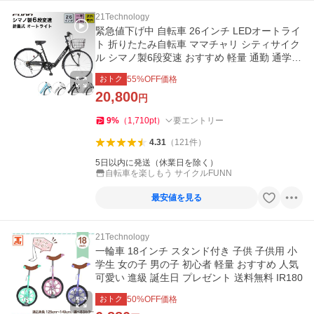
21Technology
緊急値下げ中 自転車 26インチ LEDオートライ
ト 折りたたみ自転車 ママチャリ シティサイク
ル シマノ製6段変速 おすすめ 軽量 通勤 通学
送料無料 CTA266
おトク
55
%OFF価格
20,800
円
9
%
（
1,710
pt
）
要エントリー
4.31
（
121
件
）
5日以内に発送（休業日を除く）
自転車を楽しもう サイクルFUNN
最安値を見る
21Technology
一輪車 18インチ スタンド付き 子供 子供用 小
学生 女の子 男の子 初心者 軽量 おすすめ 人気
可愛い 進級 誕生日 プレゼント 送料無料 IR180
おトク
50
%OFF価格