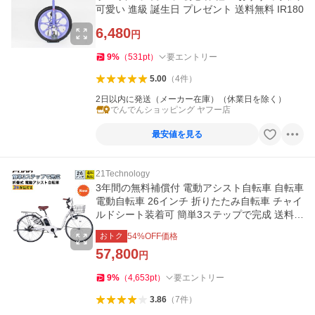
可愛い 進級 誕生日 プレゼント 送料無料 IR180
6,480
円
9
%
（
531
pt
）
要エントリー
5.00
（
4
件
）
2日以内に発送（メーカー在庫）（休業日を除く）
でんでんショッピング ヤフー店
最安値を見る
21Technology
3年間の無料補償付 電動アシスト自転車 自転車
電動自転車 26インチ 折りたたみ自転車 チャイ
ルドシート装着可 簡単3ステップで完成 送料無
料 NEMC260
おトク
54
%OFF価格
57,800
円
9
%
（
4,653
pt
）
要エントリー
3.86
（
7
件
）