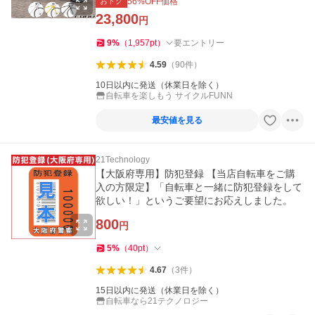
おトク
56
%OFF価格
23,800
円
9
%
（
1,957
pt
）
要エントリー
4.59
（
90
件
）
10日以内に発送（休業日を除く）
自転車を楽しもう サイクルFUNN
最安値を見る
21Technology
【大阪府専用】防犯登録 【当店自転車をご購
入の方限定】「自転車と一緒に防犯登録をして
欲しい！」というご要望にお応えしました。
800
円
5
%
（
40
pt
）
4.67
（
3
件
）
15日以内に発送（休業日を除く）
自転車なら21テクノロジー