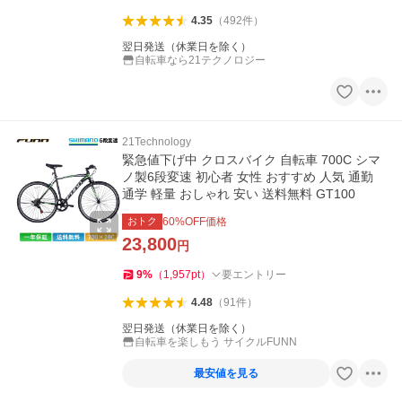
4.35
（
492
件
）
翌日発送（休業日を除く）
自転車なら21テクノロジー
21Technology
緊急値下げ中 クロスバイク 自転車 700C シマ
ノ製6段変速 初心者 女性 おすすめ 人気 通勤
通学 軽量 おしゃれ 安い 送料無料 GT100
おトク
60
%OFF価格
23,800
円
9
%
（
1,957
pt
）
要エントリー
4.48
（
91
件
）
翌日発送（休業日を除く）
自転車を楽しもう サイクルFUNN
最安値を見る