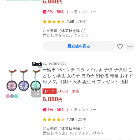
6,880
円
9
%
（
564
pt
）
要エントリー
4.58
（
76
件
）
翌日発送（休業日を除く）
自転車なら21テクノロジー
最安値を見る
21Technology
一輪車 16インチ スタンド付き 子供 子供用 こ
ども 小学生 女の子 男の子 初心者 軽量 おすす
め 人気 可愛い 入学 誕生日 プレゼント 送料無
料 IR160
おトク
50
%OFF価格
6,880
円
9
%
（
564
pt
）
要エントリー
4.48
（
25
件
）
翌日発送（休業日を除く）
自転車を楽しもう サイクルFUNN