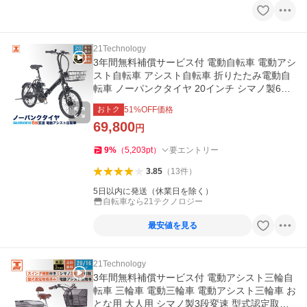
21Technology
3年間無料補償サービス付 電動自転車 電動アシ
スト自転車 アシスト自転車 折りたたみ電動自
転車 ノーパンクタイヤ 20インチ シマノ製6段
変速 TAOL206
おトク
51
%OFF価格
69,800
円
9
%
（
5,203
pt
）
要エントリー
3.85
（
13
件
）
5日以内に発送（休業日を除く）
自転車なら21テクノロジー
最安値を見る
21Technology
3年間無料補償サービス付 電動アシスト三輪自
転車 三輪車 電動三輪車 電動アシスト三輪車 お
とな用 大人用 シマノ製3段変速 型式認定取得