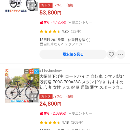
ップで完成 NEOL200
おトク
57
%OFF価格
53,800
円
9
%
（
4,425
pt
）
要エントリー
4.25
（
12
件
）
15日以内に発送（休業日を除く）
自転車なら21テクノロジー
最安値を見る
21Technology
大幅値下げ中 ロードバイク 自転車 シマノ製14
段変速 700C 700×28C スタンド付き おすすめ
初心者 女性 人気 軽量 通勤 通学 スポーツ自転
車 安い GT100S
おトク
59
%OFF価格
24,800
円
9
%
（
2,039
pt
）
要エントリー
4.48
（
268
件
）