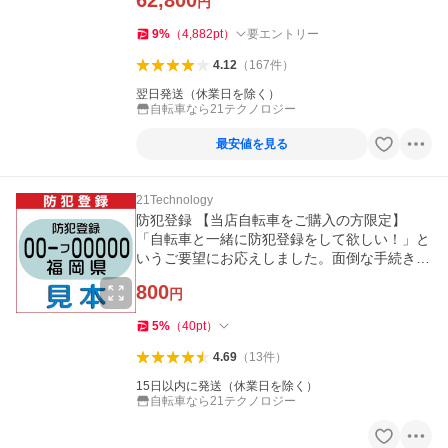
62,800
円
9
%
（
4,882
pt
）
要エントリー
4.12
（
167
件
）
翌日発送（休業日を除く）
自転車なら21テクノロジー
最安値を見る
21Technology
防犯登録 【当店自転車をご購入の方限定】
「自転車と一緒に防犯登録をして欲しい！」と
いうご要望にお応えしました。面倒な手続きは
当店に全てお任せください！
800
円
5
%
（
40
pt
）
4.69
（
13
件
）
15日以内に発送（休業日を除く）
自転車なら21テクノロジー