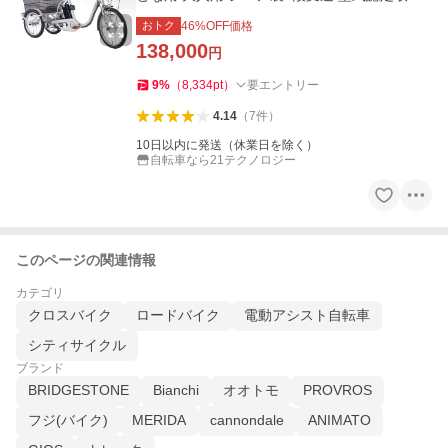
済 送料無料 AOSL203
おトク
46
%OFF価格
138,000
円
9
%
（
8,334
pt
）
要エントリー
4.14
（
7
件
）
10日以内に発送（休業日を除く）
自転車なら21テクノロジー
このページの関連情報
カテゴリ
クロスバイク
ロードバイク
電動アシスト自転車
シティサイクル
ブランド
BRIDGESTONE
Bianchi
オオトモ
PROVROS
フジ(バイク)
MERIDA
cannondale
ANIMATO