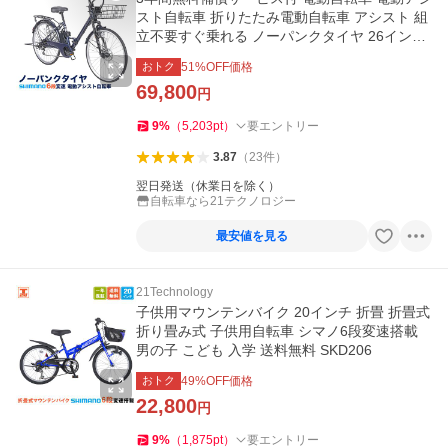
スト自転車 折りたたみ電動自転車 アシスト 組
立不要すぐ乗れる ノーパンクタイヤ 26インチ
シマノ6段変速 TACT266
おトク
51
%OFF価格
69,800
円
9
%
（
5,203
pt
）
要エントリー
3.87
（
23
件
）
翌日発送（休業日を除く）
自転車なら21テクノロジー
最安値を見る
21Technology
子供用マウンテンバイク 20インチ 折畳 折畳式
折り畳み式 子供用自転車 シマノ6段変速搭載
男の子 こども 入学 送料無料 SKD206
おトク
49
%OFF価格
22,800
円
9
%
（
1,875
pt
）
要エントリー