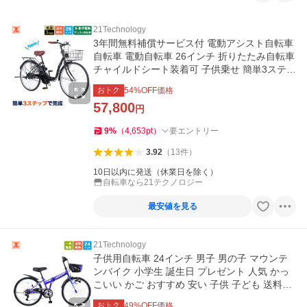
21Technology
3年間無料補償サービス付 電動アシスト自転車
自転車 電動自転車 26インチ 折りたたみ自転車
チャイルドシート装着可 子供乗せ 簡単3ステッ
プで完成NEMC260
おトク
54
%OFF価格
57,800
円
9
%
（
4,653
pt
）
要エントリー
3.92
（
13
件
）
10日以内に発送（休業日を除く）
自転車なら21テクノロジー
最安値を見る
21Technology
子供用自転車 24インチ 男子 男の子 マウンテ
ンバイク 小学生 誕生日 プレゼント 人気 かっ
こいい かご おすすめ 安い 子供 子ども 送料無
料 SKD246
おトク
49
%OFF価格