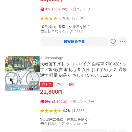
9
%
（
5,020
pt
）
要エントリー
4.01
（
238
件
）
10日以内に発送（休業日を除く）
自転車なら21テクノロジー
最安値を見る
21Technology
大幅値下げ中 クロスバイク 自転車 700×28c シ
マノ製6段変速 初心者 女性 おすすめ 人気 通勤
通学 軽量 街乗り おしゃれ 安い CL266
おトク
55
%OFF価格
21,800
円
9
%
（
1,792
pt
）
要エントリー
4.28
（
1,383
件
）
5日以内に発送（休業日を除く）
自転車なら21テクノロジー