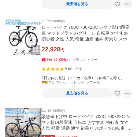
最安値を見る
21Technology
ロードバイク 700C 700×28C シマノ製14段変
速 マットブラック/グリーン 自転車 おすすめ
初心者 女性 人気 軽量 通勤 通学 街乗り スポー
ツ自転車 GT100S
22,928
円
9
%
（
1,884
pt
）
要エントリー
5.00
（
5
件
）
2日以内に発送（メーカー在庫）（休業日を除く）
でんでんショッピング ヤフー店
最安値を見る
21Technology
緊急値下げ中 ロードバイク 700C 700×28C シ
マノ製14段変速 自転車 おすすめ 初心者 女性
人気 軽量 通勤 通学 街乗り スポーツ自転車 安
い 送料無料 700C