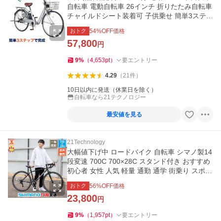
自転車 電動自転車 26インチ 折りたたみ自転車
チャイルドシート装着可 子供乗せ 簡単3ステッ
プで完成 NECT260
おトク
54
%OFF価格
57,800
円
9
%
（
4,653
pt
）
要エントリー
4.29
（
21
件
）
10日以内に発送（休業日を除く）
自転車なら21テクノロジー
最安値を見る
21Technology
大幅値下げ中 ロードバイク 自転車 シマノ製14
段変速 700C 700×28C スタンド付き おすすめ
初心者 女性 人気 軽量 通勤 通学 街乗り スポー
ツ自転車 安い 700C
おトク
56
%OFF価格
23,800
円
9
%
（
1,957
pt
）
要エントリー