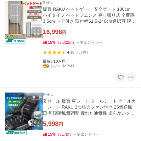
RAKU
爆買 RAKU ペットゲート 安全ゲート 190cm
ハイタイプ ペットフェンス 突っ張り式 全間隔
3.5cm ドア付き 取付幅61.5-246cm選択可 脱走
防止フェンス 飛び越え防止
16,998
円
15
%
（
2,322
pt
）
要エントリー
4.38
（
32
件
）
最短8/10お届け
えびす-JAPAN
RAKU
夏セール 爆買 車シート クールシート クールカ
ーシート RAKU 2つ強力ファン付き 26個送風
口 無段階風量調整 優れた通気性 柔らかいクッ
ション 冷気循環 低騒音
5,998
円
15
%
（
817
pt
）
要エントリー