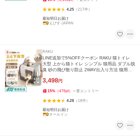
4.25
（
217
件
）
最短明日お届け
えびす-JAPAN
RAKU
LINE追加で5%OFFクーポン RAKU 猫トイレ
大型 上から猫トイレ シンプル 猫用品 ダブル脱
臭 砂の飛び散り防止 2WAY出入り方法 猫用ト
イレ スコップ付
3,498
円
15
%
（
476
pt
）
要エントリー
4.28
（
18
件
）
最短明日お届け
オールイン