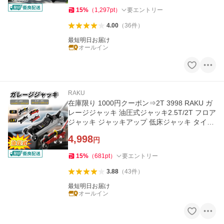
15
%
（
1,297
pt
）
要エントリー
4.00
（
36
件
）
最短明日お届け
オールイン
RAKU
在庫限り 1000円クーポン⇒2T 3998 RAKU ガ
レージジャッキ 油圧式ジャッキ2.5T/2T フロア
ジャッキ ジャッキアップ 低床ジャッキ タイヤ
交換
4,998
円
15
%
（
681
pt
）
要エントリー
3.88
（
43
件
）
最短明日お届け
オールイン