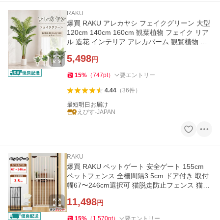
RAKU
爆買 RAKU アレカヤシ フェイクグリーン 大型
120cm 140cm 160cm 観葉植物 フェイク リア
ル 造花 インテリア アレカパーム 観覧植物 人
工観葉樹 オフィス 室内
5,498
円
15
%
（
747
pt
）
要エントリー
4.44
（
36
件
）
最短明日お届け
えびす-JAPAN
RAKU
爆買 RAKU ペットゲート 安全ゲート 155cm
ペットフェンス 全柵間隔3.5cm ドア付き 取付
幅67〜246cm選択可 猫脱走防止フェンス 猫飛
び越え脱出防止
11,498
円
15
%
（
1,570
pt
）
要エントリー