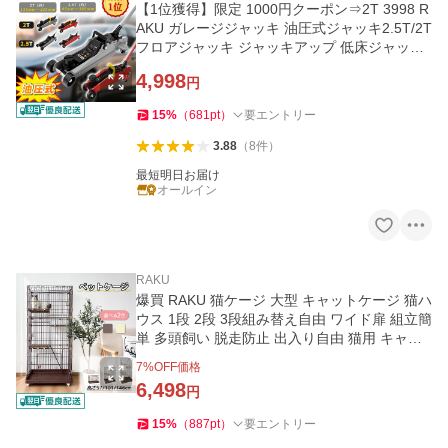
【1位獲得】限定 1000円クーポン⇒2T 3998 R
AKU ガレージジャッキ 油圧式ジャッキ2.5T/2T
フロアジャッキ ジャッキアップ 低床ジャッキ
タイヤ交換
4,998
円
15
%
（
681
pt
）
要エントリー
3.88
（
8
件
）
最短明日お届け
オールイン
RAKU
爆買 RAKU 猫ケージ 大型 キャットケージ 猫ハ
ウス 1段 2段 3段組み替え自由 ワイド扉 組立簡
単 多頭飼い 脱走防止 出入り自由 猫用 キャス
ター付き
7
%OFF価格
6,498
円
15
%
（
887
pt
）
要エントリー