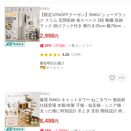
RAKU
【限定10%OFFクーポン】RAKU シューズラッ
ク スリム 玄関収納 省スペース 5段 靴棚 収納
ラック 掛けフック付き 奥行き25cm 幅78cm ス
リッパ ラック シンプル
2,998
円
10
%
（
272
pt
）
要エントリー
4.26
（
23
件
）
最短明日お届け
オールイン
RAKU
爆買 RAKU キャットタワー ねこタワー 無垢材
仕様登場 木製/布製 子猫・短足猫・シニア猫・
太った猫に特別設計 爪とぎ 支柱 階段設計 肉球
が見える
8,498
円
15
%
（
1,160
pt
）
要エントリー