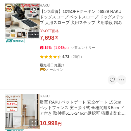
RAKU
【1位獲得】10%OFFクーポン⇒6929 RAKU
ドッグスロープ ペットスロープ ドッグステッ
プ 犬用スロープ 犬用ステップ 犬用階段 踏み台
ペット用階段 老犬ケア
3
%OFF価格
7,698
円
15
%
（
1,048
pt
）
要エントリー
4.73
（
26
件
）
最短明日お届け
オールイン
RAKU
爆買 RAKU ペットゲート 安全ゲート 155cm
ペットフェンス 突っ張り式 全柵間隔3.5cm ド
ア付き 取付幅61.5-246cm選択可 猫脱走防止フ
ェンス 猫飛び越え脱出防止
10,998
円