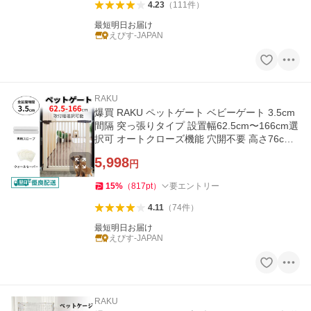
4.23
（
111
件
）
最短明日お届け
えびす-JAPAN
RAKU
爆買 RAKU ペットゲート ベビーゲート 3.5cm
間隔 突っ張りタイプ 設置幅62.5cm〜166cm選
択可 オートクローズ機能 穴開不要 高さ76cm
ダブルロック式
5,998
円
15
%
（
817
pt
）
要エントリー
4.11
（
74
件
）
最短明日お届け
えびす-JAPAN
RAKU