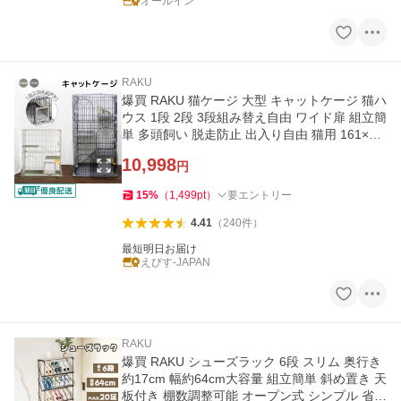
オールイン
RAKU
爆買 RAKU 猫ケージ 大型 キャットケージ 猫ハ
ウス 1段 2段 3段組み替え自由 ワイド扉 組立簡
単 多頭飼い 脱走防止 出入り自由 猫用 161×83
*60cm
10,998
円
15
%
（
1,499
pt
）
要エントリー
4.41
（
240
件
）
最短明日お届け
えびす-JAPAN
RAKU
爆買 RAKU シューズラック 6段 スリム 奥行き
約17cm 幅約64cm大容量 組立簡単 斜め置き 天
板付き 棚数調整可能 オープン式 シンプル 省ス