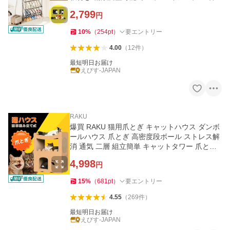
ペース 玄関 廊下
2,799
円
10
%
（
254
pt
）
要エントリー
4.00
（
12
件
）
最短明日お届け
えびす-JAPAN
RAKU
爆買 RAKU 猫用爪とぎ キャットハウス ダンボ
ールハウス 爪とぎ 高密度段ボール ストレス解
消 通気 二層 組立簡単 キャットタワー 爪とぎ
ベッド 猫箱
4,998
円
15
%
（
681
pt
）
要エントリー
4.55
（
269
件
）
最短明日お届け
えびす-JAPAN