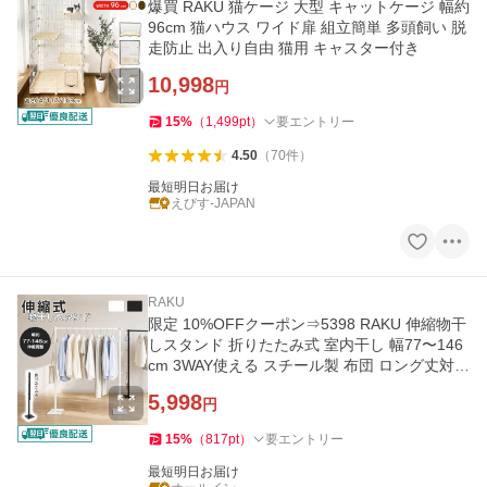
爆買 RAKU 猫ケージ 大型 キャットケージ 幅約
96cm 猫ハウス ワイド扉 組立簡単 多頭飼い 脱
走防止 出入り自由 猫用 キャスター付き
10,998
円
15
%
（
1,499
pt
）
要エントリー
4.50
（
70
件
）
最短明日お届け
えびす-JAPAN
RAKU
限定 10%OFFクーポン⇒5398 RAKU 伸縮物干
しスタンド 折りたたみ式 室内干し 幅77〜146
cm 3WAY使える スチール製 布団 ロング丈対応
大容量 スリム 省スペース
5,998
円
15
%
（
817
pt
）
要エントリー
最短明日お届け