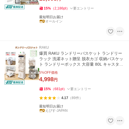
15
%
（
2,186
pt
）
要エントリー
最短明日お届け
オールイン
RAKU
爆買 RAKU ランドリーバスケット ランドリー
ラック 洗濯ネット贈呈 脱衣カゴ 収納バスケッ
ト ランドリーボックス 大容量 80L キャスター
付 洗濯物入れ 隙間収納
5
%OFF価格
4,998
円
15
%
（
681
pt
）
要エントリー
4.17
（
89
件
）
最短明日お届け
えびす-JAPAN