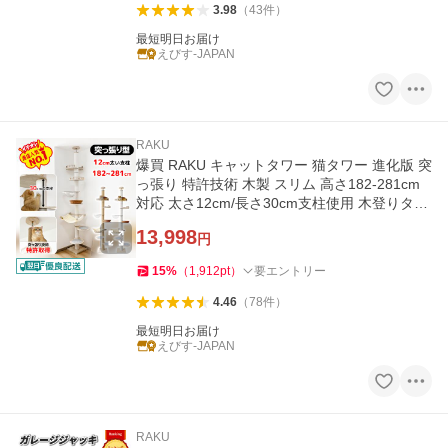
3.98
（
43
件
）
最短明日お届け
えびす-JAPAN
RAKU
爆買 RAKU キャットタワー 猫タワー 進化版 突
っ張り 特許技術 木製 スリム 高さ182-281cm
対応 太さ12cm/長さ30cm支柱使用 木登りタワ
ー
13,998
円
15
%
（
1,912
pt
）
要エントリー
4.46
（
78
件
）
最短明日お届け
えびす-JAPAN
RAKU