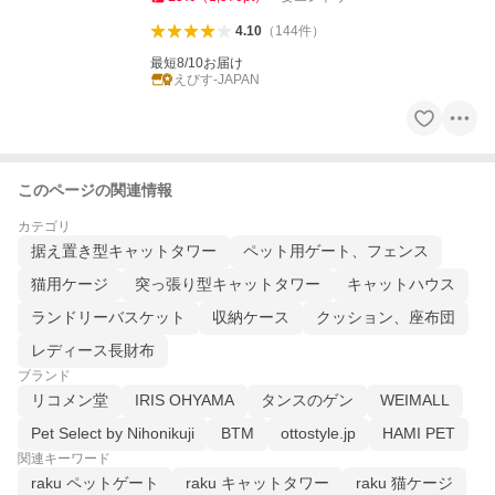
4.10
（
144
件
）
最短8/10お届け
えびす-JAPAN
このページの関連情報
カテゴリ
据え置き型キャットタワー
ペット用ゲート、フェンス
猫用ケージ
突っ張り型キャットタワー
キャットハウス
ランドリーバスケット
収納ケース
クッション、座布団
レディース長財布
ブランド
リコメン堂
IRIS OHYAMA
タンスのゲン
WEIMALL
Pet Select by Nihonikuji
BTM
ottostyle.jp
HAMI PET
関連キーワード
raku ペットゲート
raku キャットタワー
raku 猫ケージ