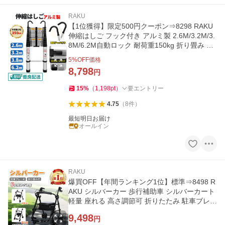
RAKU
【1位獲得】限定500円クーポン⇒8298 RAKU
伸縮はしご フック付き アルミ製 2.6M/3.2M/3.
8M/6.2M自動ロック 耐荷重150kg 折り畳み 軽
量 スライド式 室内室外両用
5
%OFF価格
8,798
円
15
%
（
1,198
pt
）
要エントリー
4.75
（
8
件
）
最短明日お届け
オールイン
RAKU
爆買OFF【年間ランキング1位】標準⇒8498 R
AKU シルバーカー 歩行補助車 シルバーカート
軽量 座れる 高さ調節可 折りたたみ 駐車ブレー
キ付き 歩行器
9,498
円