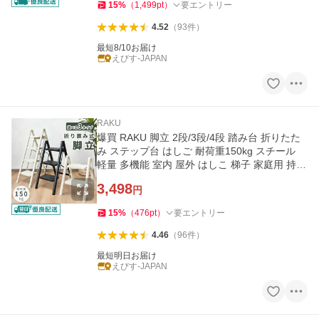
15
%
（
1,499
pt
）
要エントリー
4.52
（
93
件
）
最短8/10お届け
えびす-JAPAN
RAKU
爆買 RAKU 脚立 2段/3段/4段 踏み台 折りたた
み ステップ台 はしご 耐荷重150kg スチール
軽量 多機能 室内 屋外 はしこ 梯子 家庭用 持ち
運び便利 広い足置き
3,498
円
15
%
（
476
pt
）
要エントリー
4.46
（
96
件
）
最短明日お届け
えびす-JAPAN