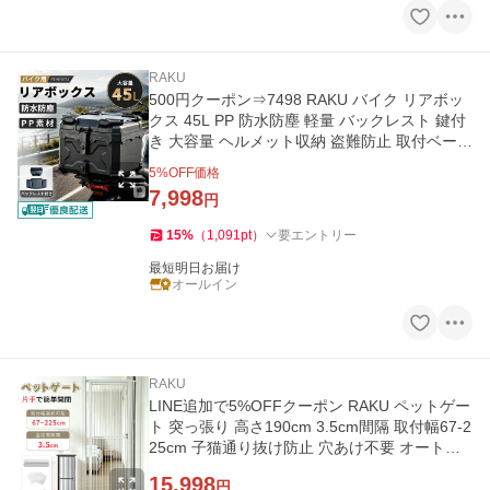
RAKU
500円クーポン⇒7498 RAKU バイク リアボッ
クス 45L PP 防水防塵 軽量 バックレスト 鍵付
き 大容量 ヘルメット収納 盗難防止 取付ベース
付き フルフェイス対応
5
%OFF価格
7,998
円
15
%
（
1,091
pt
）
要エントリー
最短明日お届け
オールイン
RAKU
LINE追加で5%OFFクーポン RAKU ペットゲー
ト 突っ張り 高さ190cm 3.5cm間隔 取付幅67-2
25cm 子猫通り抜け防止 穴あけ不要 オートク
ローズ 猫柵 ペット
15,998
円