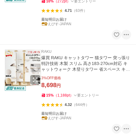
10
%
（
272
pt
）
要エントリー
4.71
（
63
件
）
最短明日お届け
えびす-JAPAN
RAKU
爆買 RAKU キャットタワー 猫タワー 突っ張り
特許技術 木製 スリム 高さ183-270cm対応 キ
ャットウォーク 木登りタワー 省スペース キャ
ットステップ
3
%OFF価格
8,698
円
15
%
（
1,188
pt
）
要エントリー
4.32
（
644
件
）
最短明日お届け
えびす-JAPAN