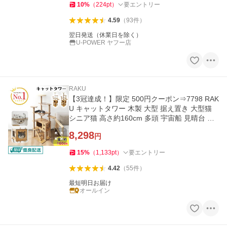
10
%
（
224
pt
）
要エントリー
4.59
（
93
件
）
翌日発送（休業日を除く）
U-POWER ヤフー店
RAKU
【3冠達成！】限定 500円クーポン⇒7798 RAK
U キャットタワー 木製 大型 据え置き 大型猫
シニア猫 高さ約160cm 多頭 宇宙船 見晴台 爪
とぎ 猫ハウス 大型猫用
8,298
円
15
%
（
1,133
pt
）
要エントリー
4.42
（
55
件
）
最短明日お届け
オールイン