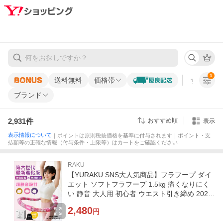
1
送料無料
価格帯
すべての条
ブランド
2,931
件
おすすめ順
表示
表示情報について
｜ポイントは原則税抜価格を基準に付与されます｜ポイント・支
払額等の正確な情報（付与条件・上限等）はカートをご確認ください
RAKU
【YURAKU SNS大人気商品】フラフープ ダイ
エット ソフトフラフープ 1.5kg 痛くなりにく
い 静音 大人用 初心者 ウエスト引き締め 2026
年モデル 収納袋付き
2,480
円