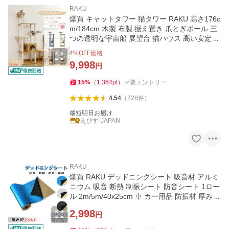
RAKU
爆買 キャットタワー 猫タワー RAKU 高さ176c
m/184cm 木製 布製 据え置き 爪とぎボール 三
つの透明な宇宙船 展望台 猫ハウス 高い安定性
多頭飼い
4
%OFF価格
9,998
円
15
%
（
1,364
pt
）
要エントリー
4.54
（
228
件
）
最短明日お届け
えびす-JAPAN
RAKU
爆買 RAKU デッドニングシート 吸音材 アルミ
ニウム 吸音 断熱 制振シート 防音シート 1ロー
ル 2m/5m/40x25cm 車 カー用品 防振材 厚み2
mm ハサミでカット可 DIY
2,998
円