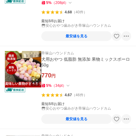
5
%
（
208
pt
）
4.68
（
40
件
）
最短8/8お届け
安心おやつ歯みがき帝塚山ハウンドカム
最安値を見る
帝塚山ハウンドカム
犬用おやつ 低脂肪 無添加 果物ミックスボーロ
50g
770
円
5
%
（
34
pt
）
4.67
（
46
件
）
最短8/8お届け
安心おやつ歯みがき帝塚山ハウンドカム
最安値を見る