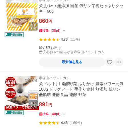
帝塚山ハウンドカム
犬 おやつ 無添加 国産 低リン栄養たっぷりクッ
キー60g
860
円
5
%
（
38
pt
）
4.73
（
11
件
）
最短8/8お届け
安心おやつ歯みがき帝塚山ハウンドカム
最安値を見る
帝塚山ハウンドカム
犬 ペット用 発酵野菜 ふりかけ 酵素パワー元気
100g ドッグフード 手作り食材 無添加 低リン
低脂肪 発酵食品 発酵 野菜
891
円
5
%
（
40
pt
）
4.48
（
169
件
）