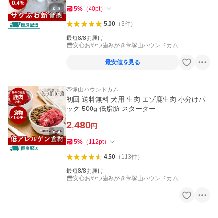
5
%
（
40
pt
）
5.00
（
3
件
）
最短8/8お届け
安心おやつ歯みがき帝塚山ハウンドカム
最安値を見る
帝塚山ハウンドカム
初回 送料無料 犬用 生肉 エゾ鹿生肉 小分けパ
ック 500g 低脂肪 スターター
2,480
円
5
%
（
112
pt
）
4.50
（
113
件
）
最短8/8お届け
安心おやつ歯みがき帝塚山ハウンドカム