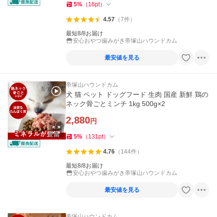
5
%
（
16
pt
）
4.57
（
7
件
）
最短8/8お届け
安心おやつ歯みがき帝塚山ハウンドカム
最安値を見る
帝塚山ハウンドカム
犬 猫 ペット ドッグフード 生肉 国産 新鮮 鶏の
ネック骨ごとミンチ 1kg 500g×2
2,880
円
5
%
（
131
pt
）
4.76
（
144
件
）
最短8/8お届け
安心おやつ歯みがき帝塚山ハウンドカム
最安値を見る
帝塚山ハウンドカム