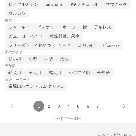
ロイヤルカナン
unicharm
K9 ナチュラル
ママクック
マルカン
種類
ジャーキー
ビスケット、ボーロ
骨
アキレス
ガム、ローハイド
乾燥野菜、果物
フリーズドライおやつ
ケーキ
ふりかけ
ピューレ
犬の大きさ
超小型
小型
中型
大型
犬年齢
幼犬用
子犬用
成犬用
シニア犬用
全年齢
関連キーワード
帝塚山ハウンドカム クリアc
1
2
3
4
5
6
7
973
件中
1
〜
30
件
ページ上部に戻る