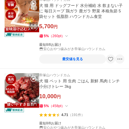
犬 猫 用 ドッグフード 水分補給 水 飲まない子
に 毎日スープ 鶏ガラ 鹿ガラ 野菜 本格魚節 5
袋セット 低脂肪 ハウンドカム食堂
5,700
円
5
%
（
260
pt
）
最短8/8お届け
安心おやつ歯みがき帝塚山ハウンドカム
最安値を見る
帝塚山ハウンドカム
犬 猫 ペット 用 生肉 ごはん 新鮮 馬肉ミンチ
小分けトレー 3kg
10,000
円
5
%
（
458
pt
）
4.71
（
191
件
）
最短8/8お届け
安心おやつ歯みがき帝塚山ハウンドカム