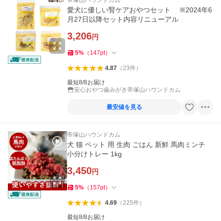
帝塚山ハウンドカム
愛犬に優しい腎ケアおやつセット ※2024年6
月27日以降セット内容リニューアル
3,206
円
5
%
（
147
pt
）
4.87
（
23
件
）
最短8/8お届け
安心おやつ歯みがき帝塚山ハウンドカム
最安値を見る
帝塚山ハウンドカム
犬 猫 ペット 用 生肉 ごはん 新鮮 馬肉ミンチ
小分けトレー 1kg
3,450
円
5
%
（
157
pt
）
4.69
（
225
件
）
最短8/8お届け