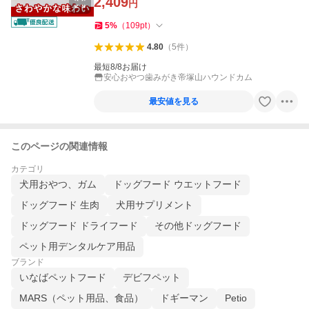
2,409
円
5
%
（
109
pt
）
4.80
（
5
件
）
最短8/8お届け
安心おやつ歯みがき帝塚山ハウンドカム
最安値を見る
このページの関連情報
カテゴリ
犬用おやつ、ガム
ドッグフード ウエットフード
ドッグフード 生肉
犬用サプリメント
ドッグフード ドライフード
その他ドッグフード
ペット用デンタルケア用品
ブランド
いなばペットフード
デビフペット
MARS（ペット用品、食品）
ドギーマン
Petio