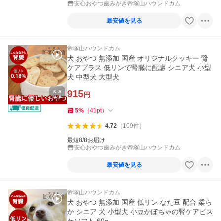
安心おやつ歯みがき帝塚山ハウンドカム
最安値を見る
帝塚山ハウンドカム
犬 おやつ 無添加 国産 オリジナルクッキー 腎
ケアプラス 低リンで腎臓に配慮 シニア犬 小型
犬 中型犬 大型犬
915
円
5
%
（
41
pt
）
4.72
（
109
件
）
最短8/8お届け
安心おやつ歯みがき帝塚山ハウンドカム
最安値を見る
帝塚山ハウンドカム
犬 おやつ 無添加 国産 低リン なた豆 配合 柔ら
か シニア 犬 小型犬 小豆かぼちゃの腎ケアビス