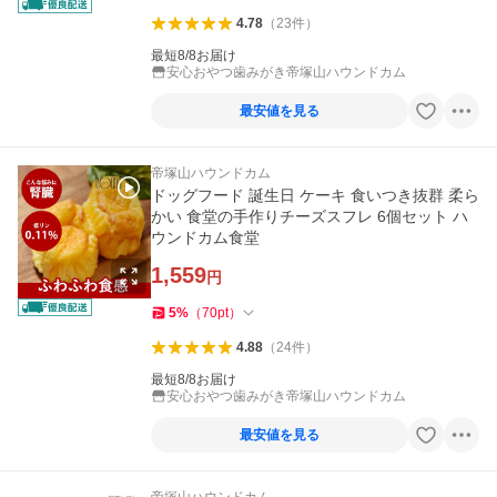
4.78
（
23
件
）
最短8/8お届け
安心おやつ歯みがき帝塚山ハウンドカム
最安値を見る
帝塚山ハウンドカム
ドッグフード 誕生日 ケーキ 食いつき抜群 柔ら
かい 食堂の手作りチーズスフレ 6個セット ハ
ウンドカム食堂
1,559
円
5
%
（
70
pt
）
4.88
（
24
件
）
最短8/8お届け
安心おやつ歯みがき帝塚山ハウンドカム
最安値を見る