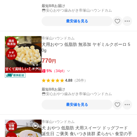
最短8/8お届け
安心おやつ歯みがき帝塚山ハウンドカム
最安値を見る
帝塚山ハウンドカム
犬用おやつ 低脂肪 無添加 ヤギミルクボーロ 5
0g
770
円
5
%
（
34
pt
）
4.88
（
26
件
）
最短8/8お届け
安心おやつ歯みがき帝塚山ハウンドカム
最安値を見る
帝塚山ハウンドカム
犬 おやつ 低脂肪 犬用スイーツ ドッグフード
誕生日 ご褒美 食いつき抜群 柔らかい 食堂の手