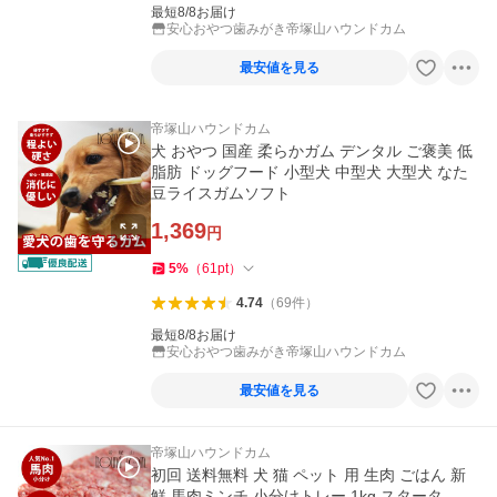
最短8/8お届け
安心おやつ歯みがき帝塚山ハウンドカム
最安値を見る
帝塚山ハウンドカム
犬 おやつ 国産 柔らかガム デンタル ご褒美 低
脂肪 ドッグフード 小型犬 中型犬 大型犬 なた
豆ライスガムソフト
1,369
円
5
%
（
61
pt
）
4.74
（
69
件
）
最短8/8お届け
安心おやつ歯みがき帝塚山ハウンドカム
最安値を見る
帝塚山ハウンドカム
初回 送料無料 犬 猫 ペット 用 生肉 ごはん 新
鮮 馬肉ミンチ 小分けトレー 1kg スタータ