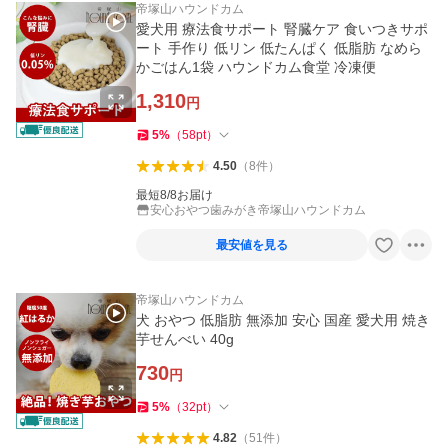
帝塚山ハウンドカム
愛犬用 療法食サポート 腎臓ケア 食いつきサポ
ート 手作り 低リン 低たんぱく 低脂肪 なめら
かごはん1袋 ハウンドカム食堂 冷凍便
1,310
円
5
%
（
58
pt
）
4.50
（
8
件
）
最短8/8お届け
安心おやつ歯みがき帝塚山ハウンドカム
最安値を見る
帝塚山ハウンドカム
犬 おやつ 低脂肪 無添加 安心 国産 愛犬用 焼き
芋せんべい 40g
730
円
5
%
（
32
pt
）
4.82
（
51
件
）