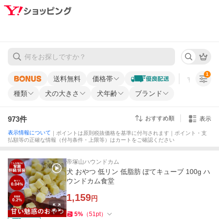
1
送料無料
価格帯
すべての条
種類
犬の大きさ
犬年齢
ブランド
973
件
おすすめ順
表示
表示情報について
｜ポイントは原則税抜価格を基準に付与されます｜ポイント・支
払額等の正確な情報（付与条件・上限等）はカートをご確認ください
帝塚山ハウンドカム
犬 おやつ 低リン 低脂肪 ぽてキューブ 100g ハ
ウンドカム食堂
1,159
円
5
%
（
51
pt
）