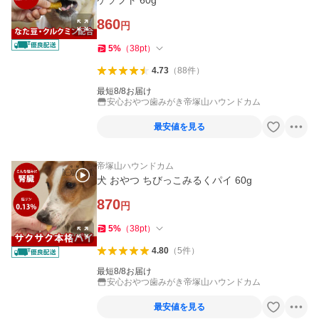
ケソフト 60g
860
円
5
%
（
38
pt
）
4.73
（
88
件
）
最短8/8お届け
安心おやつ歯みがき帝塚山ハウンドカム
最安値を見る
帝塚山ハウンドカム
犬 おやつ ちびっこみるくパイ 60g
870
円
5
%
（
38
pt
）
4.80
（
5
件
）
最短8/8お届け
安心おやつ歯みがき帝塚山ハウンドカム
最安値を見る