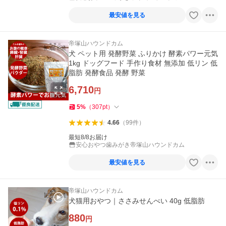
最安値を見る
帝塚山ハウンドカム
犬 ペット用 発酵野菜 ふりかけ 酵素パワー元気
1kg ドッグフード 手作り食材 無添加 低リン 低
脂肪 発酵食品 発酵 野菜
6,710
円
5
%
（
307
pt
）
4.66
（
99
件
）
最短8/8お届け
安心おやつ歯みがき帝塚山ハウンドカム
最安値を見る
帝塚山ハウンドカム
犬猫用おやつ｜ささみせんべい 40g 低脂肪
880
円