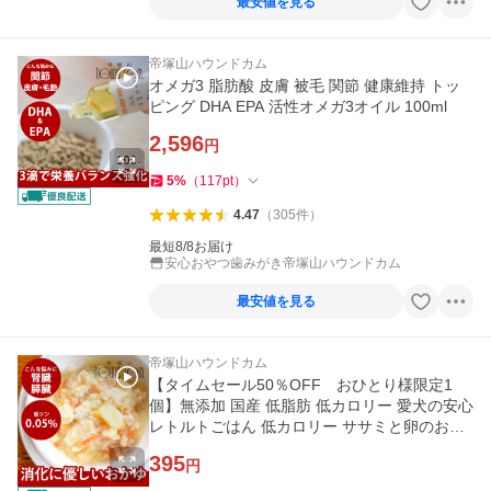
最安値を見る
帝塚山ハウンドカム
オメガ3 脂肪酸 皮膚 被毛 関節 健康維持 トッ
ピング DHA EPA 活性オメガ3オイル 100ml
2,596
円
5
%
（
117
pt
）
4.47
（
305
件
）
最短8/8お届け
安心おやつ歯みがき帝塚山ハウンドカム
最安値を見る
帝塚山ハウンドカム
【タイムセール50％OFF おひとり様限定1
個】無添加 国産 低脂肪 低カロリー 愛犬の安心
レトルトごはん 低カロリー ササミと卵のおか
ゆ100g 防災 備蓄 保存食
395
円