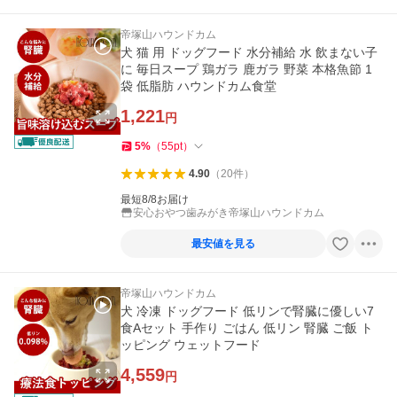
帝塚山ハウンドカム
犬 猫 用 ドッグフード 水分補給 水 飲まない子
に 毎日スープ 鶏ガラ 鹿ガラ 野菜 本格魚節 1
袋 低脂肪 ハウンドカム食堂
1,221
円
5
%
（
55
pt
）
4.90
（
20
件
）
最短8/8お届け
安心おやつ歯みがき帝塚山ハウンドカム
最安値を見る
帝塚山ハウンドカム
犬 冷凍 ドッグフード 低リンで腎臓に優しい7
食Aセット 手作り ごはん 低リン 腎臓 ご飯 ト
ッピング ウェットフード
4,559
円