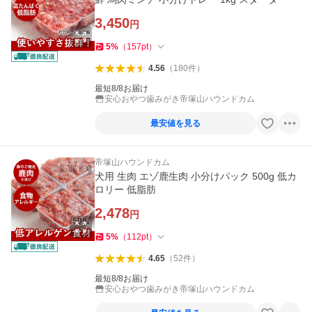
3,450
円
5
%
（
157
pt
）
4.56
（
180
件
）
最短8/8お届け
安心おやつ歯みがき帝塚山ハウンドカム
最安値を見る
帝塚山ハウンドカム
犬用 生肉 エゾ鹿生肉 小分けパック 500g 低カ
ロリー 低脂肪
2,478
円
5
%
（
112
pt
）
4.65
（
52
件
）
最短8/8お届け
安心おやつ歯みがき帝塚山ハウンドカム