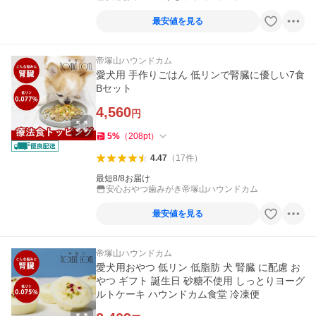
最安値を見る
帝塚山ハウンドカム
愛犬用 手作りごはん 低リンで腎臓に優しい7食
Bセット
4,560
円
5
%
（
208
pt
）
4.47
（
17
件
）
最短8/8お届け
安心おやつ歯みがき帝塚山ハウンドカム
最安値を見る
帝塚山ハウンドカム
愛犬用おやつ 低リン 低脂肪 犬 腎臓 に配慮 お
やつ ギフト 誕生日 砂糖不使用 しっとりヨーグ
ルトケーキ ハウンドカム食堂 冷凍便