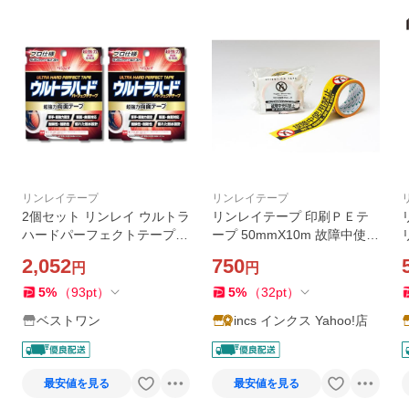
リンレイテープ
リンレイテープ
2個セット リンレイ ウルトラ
リンレイテープ 印刷ＰＥテ
ハードパーフェクトテープ
ープ 50mmX10m 故障中使用
超強力両面テープ
禁止 #625AT 手で切れる ノ
2,052
750
円
円
リ残り少ない
5
%
（
93
pt
）
5
%
（
32
pt
）
ベストワン
incs インクス Yahoo!店
最安値を見る
最安値を見る