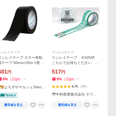
リンレイテープ
リンレイテープ
リンレイテープ カラー布粘
リンレイテープ ＃625AT
着テープ 50mm×25m 1巻 黒
こちらでお待ちください 衛
384
生管理推奨PEテープ 50mm
481
517
円
円
×10m 1巻
5
%
（
21
pt
）
5
%
（
22
pt
）
4.75
（
4
件
）
よろずやマルシェYahoo!
ショッピング店
中村産業株式会社 ヤフー
店
最安値を見る
最安値を見る