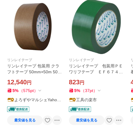
リンレイテープ
リンレイテープ
リンレイテープ 包装用 クラ
リンレイテープ 包装用ＰＥ
フトテープ 50mm×50m 50巻
ワリフテープ ＥＦ６７４
No.207 梱包用品 梱包 包装
５０×２５ 緑色 EF674-50X
#
12,540
823
円
円
軽作業 粘着テープ 国産
25-GR
5
%
（
575
pt
）
5
%
（
37
pt
）
よろずやマルシェYahoo!
工具の楽市
ショッピング店
最安値を見る
最安値を見る