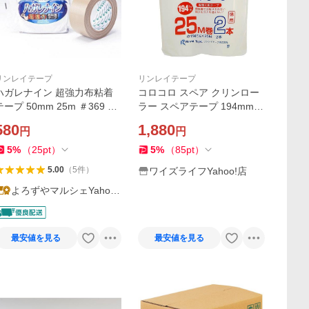
リンレイテープ
リンレイテープ
ハガレナイン 超強力布粘着
コロコロ スペア クリンロー
テープ 50mm 25m ＃369 1
ラー スペアテープ 194mm巾
巻 リンレイテープ
×25m 2本パック リンレイテ
580
1,880
円
円
ープ コロコロクリーナー 粘
着クリーナー カーペットク
5
%
（
25
pt
）
5
%
（
85
pt
）
リーナー
5.00
（
5
件
）
ワイズライフYahoo!店
よろずやマルシェYahoo!
ショッピング店
最安値を見る
最安値を見る