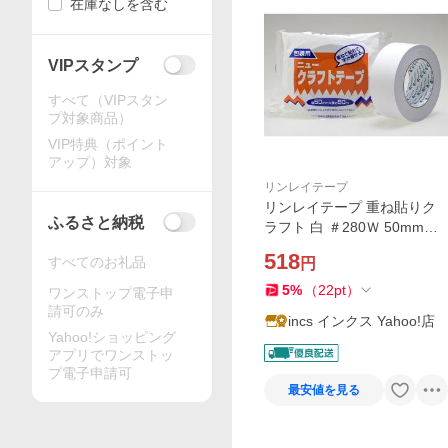
在庫なしを含む
VIPスタンプ
すべて（VIPスタン
プ対象商品）
VIP特典（ポイント
アップ）対象
リンレイテープ
リンレイテープ 重ね貼りク
ふるさと納税
ラフト 白 ＃280Ｗ 50mmＸ5
0m
518
すべてのお礼品
円
5
%
（
22
pt
）
ワンストップ電子申
請可のみ
incs インクス Yahoo!店
Yahoo!ショッピング
アプリでワンストッ
プ電子申請可
最安値を見る