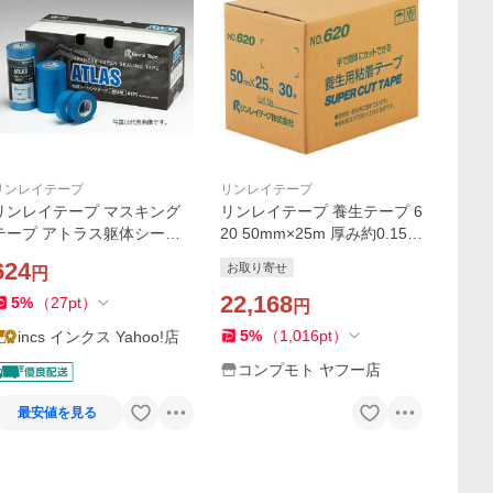
リンレイテープ
リンレイテープ
リンレイテープ マスキング
リンレイテープ 養生テープ 6
テープ アトラス躯体シーリ
20 50mm×25m 厚み約0.15m
ング用 #171 幅30MmX長さ1
m 1セット(30巻) 取り寄せ商
624
お取り寄せ
円
8m 4巻入
品
22,168
5
%
（
27
pt
）
円
5
%
（
1,016
pt
）
incs インクス Yahoo!店
コンプモト ヤフー店
最安値を見る