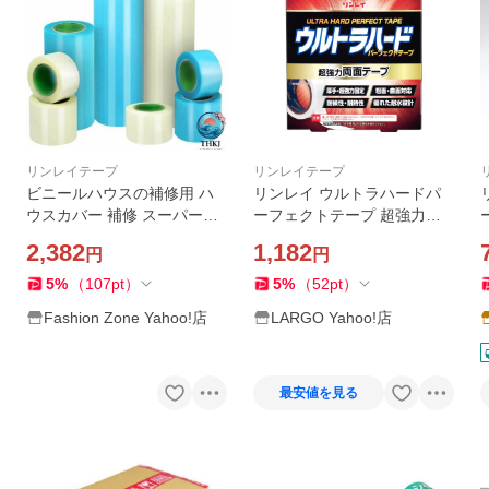
リンレイテープ
リンレイテープ
ビニールハウスの補修用 ハ
リンレイ ウルトラハードパ
ウスカバー 補修 スーパーカ
ーフェクトテープ 超強力両
ットテープ 温室補修テープ
面テープ
2,382
1,182
円
円
農業資材 リンレイテープ ハ
ウス用品 シート補強テープ
5
%
（
107
pt
）
5
%
（
52
pt
）
Fashion Zone Yahoo!店
LARGO Yahoo!店
最安値を見る