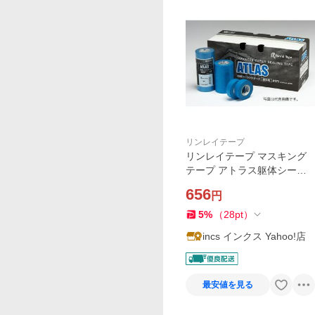
リンレイテープ
リンレイテープ マスキング
テープ アトラス躯体シーリ
ング用 #171 幅21mmX長さ1
656
円
8m 6巻入
5
%
（
28
pt
）
incs インクス Yahoo!店
最安値を見る