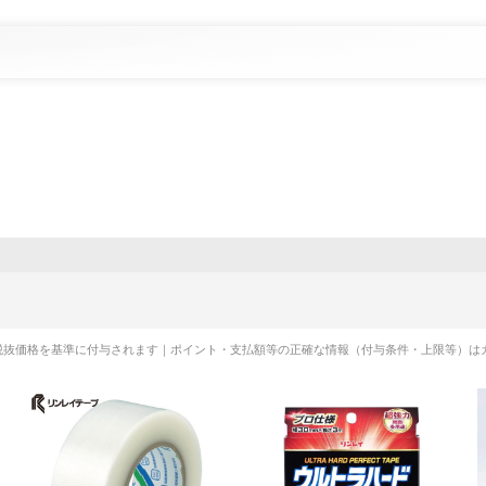
税抜価格を基準に付与されます｜ポイント・支払額等の正確な情報（付与条件・上限等）は