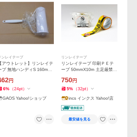
リンレイテープ
リンレイテープ
【アウトレット】リンレイテ
リンレイテープ 印刷ＰＥテ
ープ 無地ハンディS 160mm
ープ 50mmX10m 土足厳禁 #
テープ・ホルダー付 1セット
625AT ノリ残り少ない 手で
462
750
円
円
切れる
6
%
（
24
pt
）
5
%
（
32
pt
）
GAOS Yahoo!ショップ
incs インクス Yahoo!店
最安値を見る