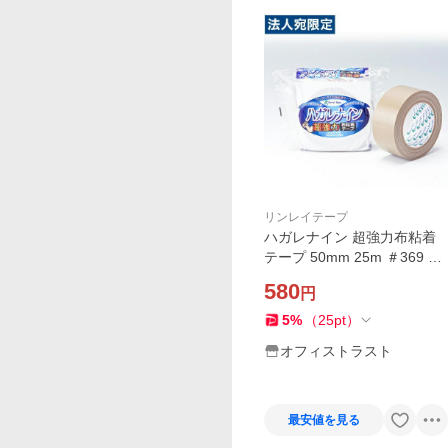
リンレイテープ
ハガレナイン 超強力布粘着
テープ 50mm 25m ＃369 1
巻 リンレイテープ
580
円
5
%
（
25
pt
）
オフィストラスト
最安値を見る