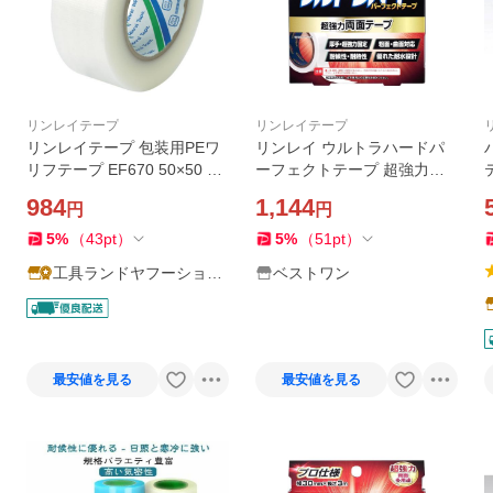
リンレイテープ
リンレイテープ
リンレイテープ 包装用PEワ
リンレイ ウルトラハードパ
リフテープ EF670 50×50 半
ーフェクトテープ 超強力両
透明 (1巻) EF670-50X50
面テープ
984
1,144
円
円
5
%
（
43
pt
）
5
%
（
51
pt
）
工具ランドヤフーショッ
ベストワン
プ
最安値を見る
最安値を見る