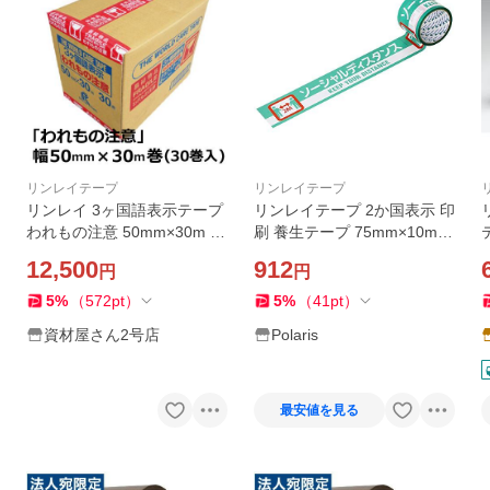
リンレイテープ
リンレイテープ
リンレイ 3ヶ国語表示テープ
リンレイテープ 2か国表示 印
われもの注意 50mm×30m 1
刷 養生テープ 75mm×10m
ケース (30巻入)
ソーシャルディスタンス #62
12,500
912
円
円
5AT
5
%
（
572
pt
）
5
%
（
41
pt
）
資材屋さん2号店
Polaris
最安値を見る