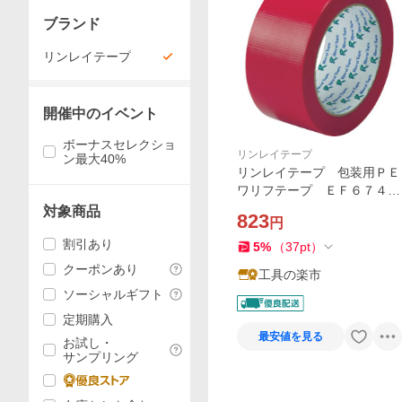
ブランド
リンレイテープ
開催中のイベント
ボーナスセレクショ
リンレイテープ
ン最大40%
リンレイテープ 包装用ＰＥ
ワリフテープ ＥＦ６７４
５０×２５ 赤色 EF674-50X
対象商品
823
円
25-RD
割引あり
5
%
（
37
pt
）
クーポンあり
工具の楽市
ソーシャルギフト
定期購入
最安値を見る
お試し・
サンプリング