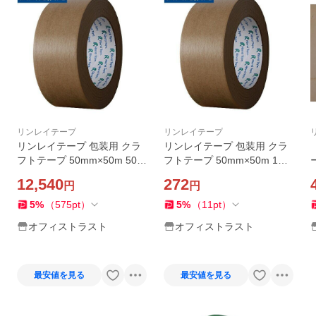
リンレイテープ
リンレイテープ
リンレイテープ 包装用 クラ
リンレイテープ 包装用 クラ
フトテープ 50mm×50m 50巻
フトテープ 50mm×50m 1巻
No.207 梱包用品 梱包 包装
No.207 梱包用品 梱包 包装
12,540
272
円
円
軽作業 粘着テープ 国産『法
軽作業 粘着テープ 国産
人宛のみ送料無料(一部地域
5
%
（
575
pt
）
5
%
（
11
pt
）
除く)』
オフィストラスト
オフィストラスト
最安値を見る
最安値を見る