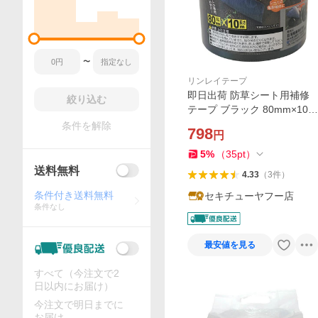
〜
リンレイテープ
即日出荷 防草シート用補修
絞り込む
テープ ブラック 80mm×10m
クロスタイプ・不織布タイプ
条件を解除
798
円
兼用
5
%
（
35
pt
）
送料無料
4.33
（
3
件
）
条件付き送料無料
セキチューヤフー店
条件なし
最安値を見る
すべて（今注文で2
日以内にお届け）
今注文で明日までに
お届け