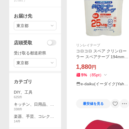
お届け先
東京都
店頭受取
リンレイテープ
コロコロ スペア クリンロー
受け取る都道府県
ラー スペアテープ 194mm巾
×25m 2本パック リンレイテ
東京都
1,880
円
ープ コロコロクリーナー 粘
着クリーナー カーペットク
5
%
（
85
pt
）
リーナー
カテゴリ
e-daiku(イーダイク)Yaho
o!店
DIY、工具
625
件
最安値を見る
キッチン、日用品、文
338
件
具
楽器、手芸、コレクシ
14
件
ョン