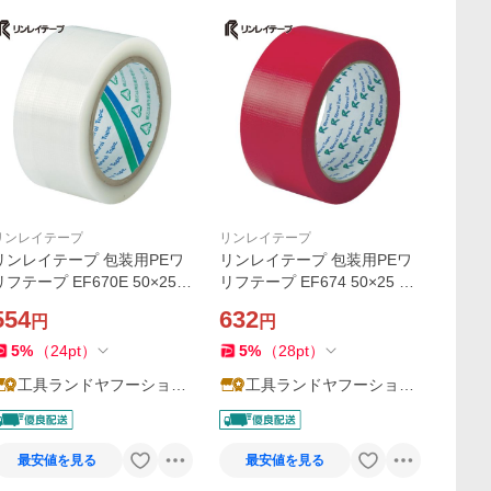
リンレイテープ
リンレイテープ
リンレイテープ 包装用PEワ
リンレイテープ 包装用PEワ
リフテープ EF670E 50×25
リフテープ EF674 50×25 赤
半透明 (1巻) EF670E-50X25
色 (1巻) EF674-50X25-RD
554
632
円
円
5
%
（
24
pt
）
5
%
（
28
pt
）
工具ランドヤフーショッ
工具ランドヤフーショッ
プ
プ
最安値を見る
最安値を見る