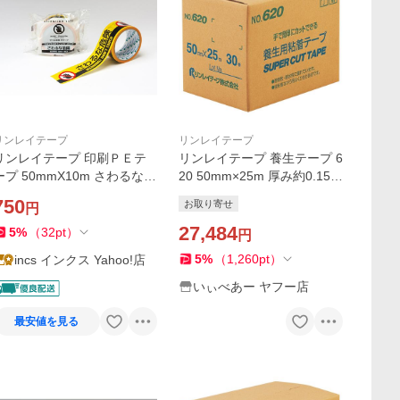
リンレイテープ
リンレイテープ
リンレイテープ 印刷ＰＥテ
リンレイテープ 養生テープ 6
ープ 50mmX10m さわるな危
20 50mm×25m 厚み約0.15m
険 #625AT ノリ残り少ない
m 1セット(30巻) 取り寄せ商
750
お取り寄せ
円
手で切れる
品
27,484
5
%
（
32
pt
）
円
5
%
（
1,260
pt
）
incs インクス Yahoo!店
いぃべあー ヤフー店
最安値を見る