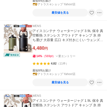
最短8/9お届け
アトラス eショップ Yahoo!店
最安値を見る
WENS
アイスコンテナ ウォータージャグ 3.9L 保冷 真
空断熱 ステンレス アウトドア キャンプ 氷 持
ち運び 大容量 広口 キズ付きにくい ウェンズプ
ロダクツ AWJB-3900
4,480
円
14
%
（
569
pt
）
要エントリー
4.82
（
11
件
）
最短8/9お届け
アトラス eショップ Yahoo!店
最安値を見る
WENS
アイスコンテナ ウォータージャグ 1.9L 保冷 真
空断熱 ステンレス アウトドア キャンプ 氷 持