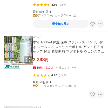
4.69
（
36
件
）
最短8/9お届け
アトラス eショップ Yahoo!店
最安値を見る
WENS
水筒 1000ml 保温 保冷 ステンレス ハンドル付
き シームレス スクリューボトル アウトドア キ
ャンプ 軽量 真空断熱 マグボトル ウェンズプロ
ダクツ AWSL-1000
2,398
円
10
%
（
217
pt
）
要エントリー
4.47
（
72
件
）
最短8/9お届け
アトラス eショップ Yahoo!店
WENS