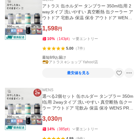
アトラス 缶ホルダー タンブラー 350ml缶用 2
wayタイプ 洗いやすい 真空断熱 缶クーラー ア
ウトドア 宅飲み 保温 保冷 アウトドア WENS
PRODUCTS ACH-350
1,598
円
10
%
（
143
pt
）
要エントリー
5.00
（
7
件
）
最短8/9お届け
アトラス eショップ Yahoo!店
最安値を見る
WENS
選べる2個セット 缶ホルダー タンブラー 350m
l缶用 2wayタイプ 洗いやすい 真空断熱 缶クー
ラー アウトドア 宅飲み 保温 保冷 WENS PRO
DUCTS ACH-350-2P
3,030
円
14
%
（
385
pt
）
要エントリー
4.89
（
9
件
）