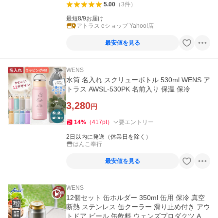
5.00
（
3
件
）
最短8/9お届け
アトラス eショップ Yahoo!店
最安値を見る
WENS
水筒 名入れ スクリューボトル 530ml WENS ア
トラス AWSL-530PK 名前入り 保温 保冷
3,280
円
14
%
（
417
pt
）
要エントリー
2日以内に発送（休業日を除く）
はんこ奉行
最安値を見る
WENS
12個セット 缶ホルダー 350ml 缶用 保冷 真空
断熱 ステンレス 缶クーラー 滑り止め付き アウ
トドア ビール 缶飲料 ウェンズプロダクツ AW