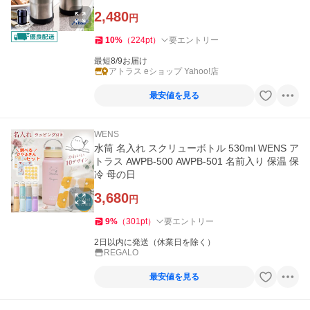
ス AWCH-350-2P
2,480
円
10
%
（
224
pt
）
要エントリー
最短8/9お届け
アトラス eショップ Yahoo!店
最安値を見る
WENS
水筒 名入れ スクリューボトル 530ml WENS ア
トラス AWPB-500 AWPB-501 名前入り 保温 保
冷 母の日
3,680
円
9
%
（
301
pt
）
要エントリー
2日以内に発送（休業日を除く）
REGALO
最安値を見る