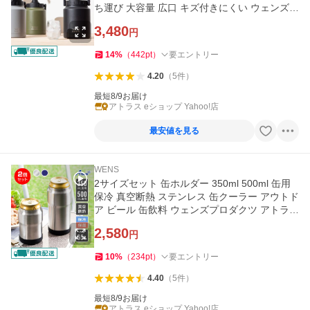
ち運び 大容量 広口 キズ付きにくい ウェンズプ
ロダクツ AWJB-1900
3,480
円
14
%
（
442
pt
）
要エントリー
4.20
（
5
件
）
最短8/9お届け
アトラス eショップ Yahoo!店
最安値を見る
WENS
2サイズセット 缶ホルダー 350ml 500ml 缶用
保冷 真空断熱 ステンレス 缶クーラー アウトド
ア ビール 缶飲料 ウェンズプロダクツ アトラス
AWCH-350-500set
2,580
円
10
%
（
234
pt
）
要エントリー
4.40
（
5
件
）
最短8/9お届け
アトラス eショップ Yahoo!店