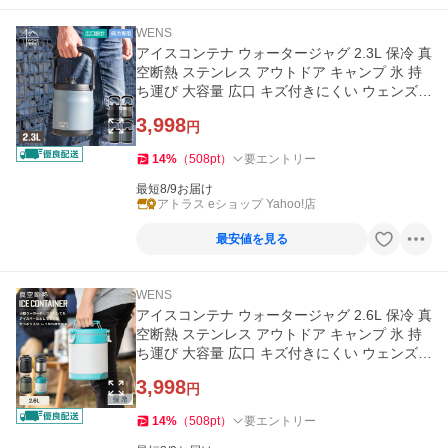
WENS
アイスコンテナ ウォータージャグ 2.3L 保冷 真
空断熱 ステンレス アウトドア キャンプ 氷 持
ち運び 大容量 広口 キズ付きにくい ウェンズプ
ロダクツ AWJB-A2300
3,998
円
14
%
（
508
pt
）
要エントリー
最短8/9お届け
アトラス eショップ Yahoo!店
最安値を見る
WENS
アイスコンテナ ウォータージャグ 2.6L 保冷 真
空断熱 ステンレス アウトドア キャンプ 氷 持
ち運び 大容量 広口 キズ付きにくい ウェンズプ
ロダクツ AWJB-B2600
3,998
円
14
%
（
508
pt
）
要エントリー