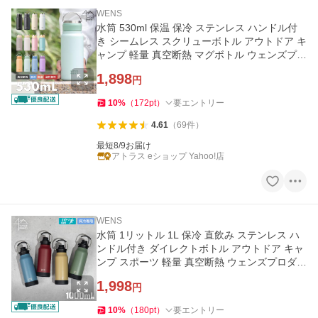
WENS
水筒 530ml 保温 保冷 ステンレス ハンドル付
き シームレス スクリューボトル アウトドア キ
ャンプ 軽量 真空断熱 マグボトル ウェンズプロ
ダクツ AWSL-530
1,898
円
10
%
（
172
pt
）
要エントリー
4.61
（
69
件
）
最短8/9お届け
アトラス eショップ Yahoo!店
WENS
水筒 1リットル 1L 保冷 直飲み ステンレス ハ
ンドル付き ダイレクトボトル アウトドア キャ
ンプ スポーツ 軽量 真空断熱 ウェンズプロダク
ツ ADHB-B1000
1,998
円
10
%
（
180
pt
）
要エントリー