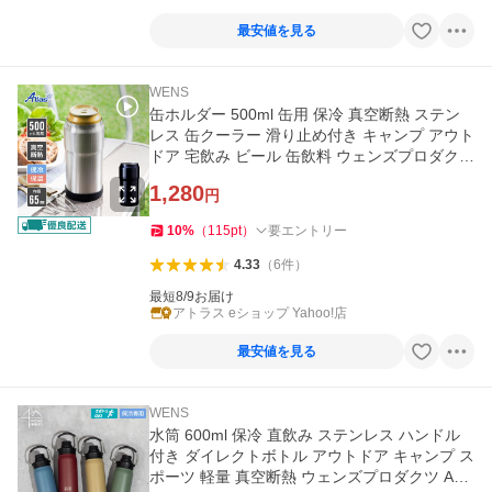
最安値を見る
WENS
缶ホルダー 500ml 缶用 保冷 真空断熱 ステン
レス 缶クーラー 滑り止め付き キャンプ アウト
ドア 宅飲み ビール 缶飲料 ウェンズプロダクツ
アトラス AWCH-500
1,280
円
10
%
（
115
pt
）
要エントリー
4.33
（
6
件
）
最短8/9お届け
アトラス eショップ Yahoo!店
最安値を見る
WENS
水筒 600ml 保冷 直飲み ステンレス ハンドル
付き ダイレクトボトル アウトドア キャンプ ス
ポーツ 軽量 真空断熱 ウェンズプロダクツ AD