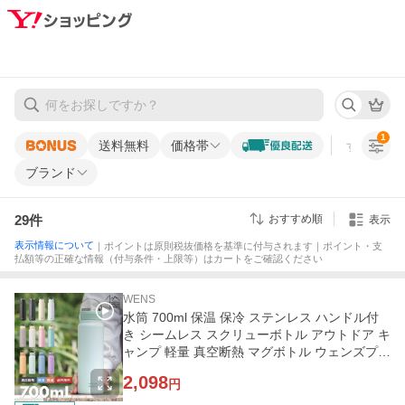
1
送料無料
価格帯
すべての条
ブランド
29
件
おすすめ順
表示
表示情報について
｜ポイントは原則税抜価格を基準に付与されます｜ポイント・支
払額等の正確な情報（付与条件・上限等）はカートをご確認ください
WENS
水筒 700ml 保温 保冷 ステンレス ハンドル付
き シームレス スクリューボトル アウトドア キ
ャンプ 軽量 真空断熱 マグボトル ウェンズプロ
ダクツ AWSL-700
2,098
円