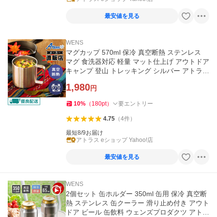
最安値を見る
WENS
マグカップ 570ml 保冷 真空断熱 ステンレス
マグ 食洗器対応 軽量 マット仕上げ アウトドア
キャンプ 登山 トレッキング シルバー アトラス
ASMS-570MT
1,980
円
10
%
（
180
pt
）
要エントリー
4.75
（
4
件
）
最短8/9お届け
アトラス eショップ Yahoo!店
最安値を見る
WENS
2個セット 缶ホルダー 350ml 缶用 保冷 真空断
熱 ステンレス 缶クーラー 滑り止め付き アウト
ドア ビール 缶飲料 ウェンズプロダクツ アトラ