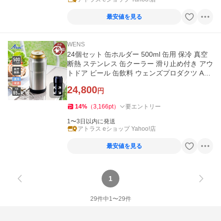
最安値を見る
WENS
24個セット 缶ホルダー 500ml 缶用 保冷 真空
断熱 ステンレス 缶クーラー 滑り止め付き アウ
トドア ビール 缶飲料 ウェンズプロダクツ AW
CH-500-24P
24,800
円
14
%
（
3,166
pt
）
要エントリー
1〜3日以内に発送
アトラス eショップ Yahoo!店
最安値を見る
1
29
件中
1
〜
29
件