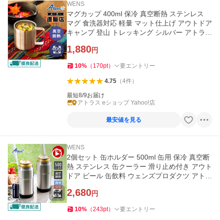
WENS
マグカップ 400ml 保冷 真空断熱 ステンレス
マグ 食洗器対応 軽量 マット仕上げ アウトドア
キャンプ 登山 トレッキング シルバー アトラス
ASMS-400MT
1,880
円
10
%
（
170
pt
）
要エントリー
4.75
（
4
件
）
最短8/9お届け
アトラス eショップ Yahoo!店
最安値を見る
WENS
2個セット 缶ホルダー 500ml 缶用 保冷 真空断
熱 ステンレス 缶クーラー 滑り止め付き アウト
ドア ビール 缶飲料 ウェンズプロダクツ アトラ
ス AWCH-500-2P
2,680
円
10
%
（
243
pt
）
要エントリー