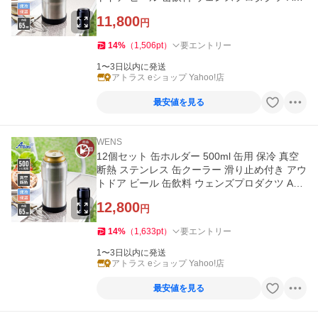
CH-350-12P
11,800
円
14
%
（
1,506
pt
）
要エントリー
1〜3日以内に発送
アトラス eショップ Yahoo!店
最安値を見る
WENS
12個セット 缶ホルダー 500ml 缶用 保冷 真空
断熱 ステンレス 缶クーラー 滑り止め付き アウ
トドア ビール 缶飲料 ウェンズプロダクツ AW
CH-500-12P
12,800
円
14
%
（
1,633
pt
）
要エントリー
1〜3日以内に発送
アトラス eショップ Yahoo!店
最安値を見る