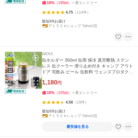
10
%
（
190
pt
）
要エントリー
4.75
（
114
件
）
最短8/9お届け
アトラス eショップ Yahoo!店
WENS
缶ホルダー 350ml 缶用 保冷 真空断熱 ステン
レス 缶クーラー 滑り止め付き キャンプ アウト
ドア 宅飲み ビール 缶飲料 ウェンズプロダクツ
アトラス AWCH-350
1,180
円
10
%
（
105
pt
）
要エントリー
4.58
（
19
件
）
最短8/9お届け
アトラス eショップ Yahoo!店
最安値を見る