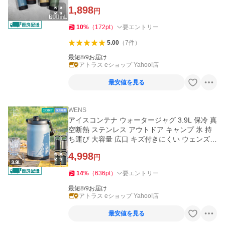
HB-B600
1,898
円
10
%
（
172
pt
）
要エントリー
5.00
（
7
件
）
最短8/9お届け
アトラス eショップ Yahoo!店
最安値を見る
WENS
アイスコンテナ ウォータージャグ 3.9L 保冷 真
空断熱 ステンレス アウトドア キャンプ 氷 持
ち運び 大容量 広口 キズ付きにくい ウェンズプ
ロダクツ AWJB-A3900
4,998
円
14
%
（
636
pt
）
要エントリー
最短8/9お届け
アトラス eショップ Yahoo!店
最安値を見る