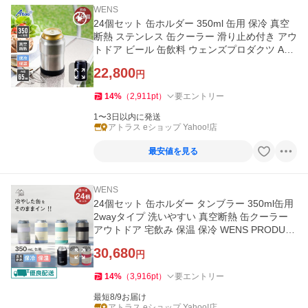
WENS
24個セット 缶ホルダー 350ml 缶用 保冷 真空
断熱 ステンレス 缶クーラー 滑り止め付き アウ
トドア ビール 缶飲料 ウェンズプロダクツ AW
CH-350-24P
22,800
円
14
%
（
2,911
pt
）
要エントリー
1〜3日以内に発送
アトラス eショップ Yahoo!店
最安値を見る
WENS
24個セット 缶ホルダー タンブラー 350ml缶用
2wayタイプ 洗いやすい 真空断熱 缶クーラー
アウトドア 宅飲み 保温 保冷 WENS PRODUC
TS ACH-350-24P
30,680
円
14
%
（
3,916
pt
）
要エントリー
最短8/9お届け
アトラス eショップ Yahoo!店