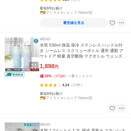
最短8/9お届け
アトラス eショップ Yahoo!店
最安値を見る
WENS
水筒 530ml 保温 保冷 ステンレス ハンドル付
き シームレス スクリューボトル 通学 通勤 ア
ウトドア 軽量 真空断熱 マグボトル ウェンズプ
ロダクツ AWSL-530R
1,898
円
10
%
（
172
pt
）
要エントリー
4.24
（
17
件
）
最短8/9お届け
アトラス eショップ Yahoo!店
WENS
水筒 1.2リットル 1.2L 保冷 直飲み ステンレス