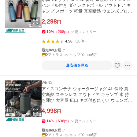
ハンドル付き ダイレクトボトル アウトドア キ
ャンプ スポーツ 軽量 真空断熱 ウェンズプロダ
クツ ADHB-B1200
2,298
円
10
%
（
208
pt
）
要エントリー
4.56
（
16
件
）
最短8/9お届け
アトラス eショップ Yahoo!店
最安値を見る
WENS
アイスコンテナ ウォータージャグ 4L 保冷 真
空断熱 ステンレス アウトドア キャンプ 氷 持
ち運び 大容量 広口 キズ付きにくい ウェンズプ
ロダクツ AWJB-B4000
4,998
円
14
%
（
636
pt
）
要エントリー
最短8/9お届け
アトラス eショップ Yahoo!店