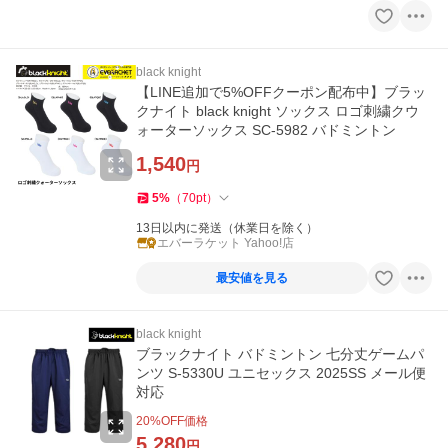
black knight
【LINE追加で5%OFFクーポン配布中】ブラッ
クナイト black knight ソックス ロゴ刺繍クウ
ォーターソックス SC-5982 バドミントン
1,540
円
5
%
（
70
pt
）
13日以内に発送（休業日を除く）
エバーラケット Yahoo!店
最安値を見る
black knight
ブラックナイト バドミントン 七分丈ゲームパ
ンツ S-5330U ユニセックス 2025SS メール便
対応
20
%OFF価格
5,280
円