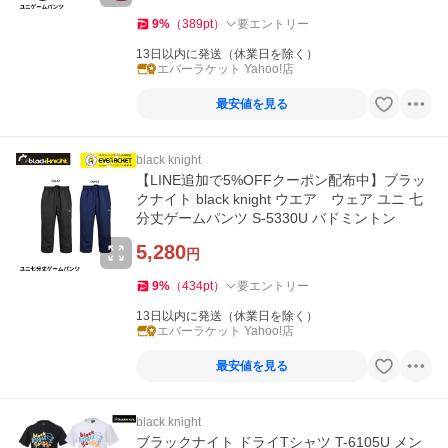
9
%
（
389
pt
）
要エントリー
13日以内に発送（休業日を除く）
エバーラケット Yahoo!店
最安値を見る
black knight
【LINE追加で5%OFFクーポン配布中】ブラッ
クナイト black knight ウエア ウェア ユニ 七
分丈ゲームパンツ S-5330U バドミントン
5,280
円
9
%
（
434
pt
）
要エントリー
13日以内に発送（休業日を除く）
エバーラケット Yahoo!店
最安値を見る
black knight
ブラックナイト ドライTシャツ T-6105U メン