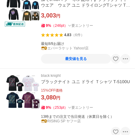
ウエア ウェア ユニ ドライロングTシャツ T-5
203U バドミントン 長袖 C-3
3,003
円
9
%
（
246
pt
）
要エントリー
4.83
（
6
件
）
最短8/9お届け
エバーラケット Yahoo!店
最安値を見る
black knight
ブラックナイト ユニ ドライ Ｔシャツ T-5100U
15
%OFF価格
3,080
円
9
%
（
253
pt
）
要エントリー
13時までの注文で当日発送（休業日を除く）
RISING SP ヤフー店