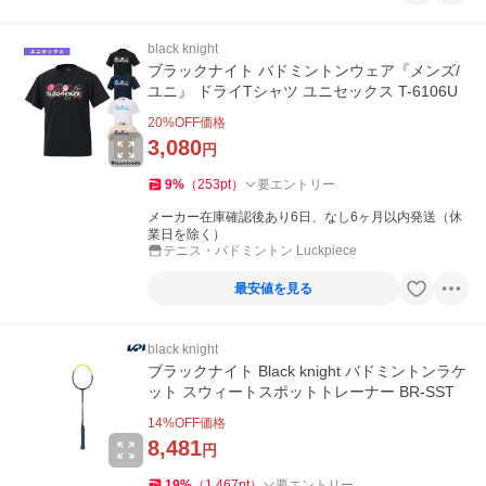
black knight
ブラックナイト バドミントンウェア『メンズ/
ユニ』 ドライTシャツ ユニセックス T-6106U
20
%OFF価格
3,080
円
9
%
（
253
pt
）
要エントリー
メーカー在庫確認後あり6日、なし6ヶ月以内発送（休
業日を除く）
テニス・バドミントン Luckpiece
最安値を見る
black knight
ブラックナイト Black knight バドミントンラケ
ット スウィートスポットトレーナー BR-SST
14
%OFF価格
8,481
円
19
%
（
1,467
pt
）
要エントリー