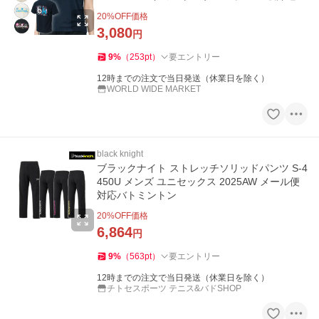
UVカット /T-6106U
20
%OFF価格
3,080
円
9
%
（
253
pt
）
要エントリー
12時までの注文で当日発送（休業日を除く）
WORLD WIDE MARKET
black knight
ブラックナイト ストレッチソリッドパンツ S-4
450U メンズ ユニセックス 2025AW メール便
対応バトミントン
20
%OFF価格
6,864
円
9
%
（
563
pt
）
要エントリー
12時までの注文で当日発送（休業日を除く）
チトセスポーツ テニス&バドSHOP