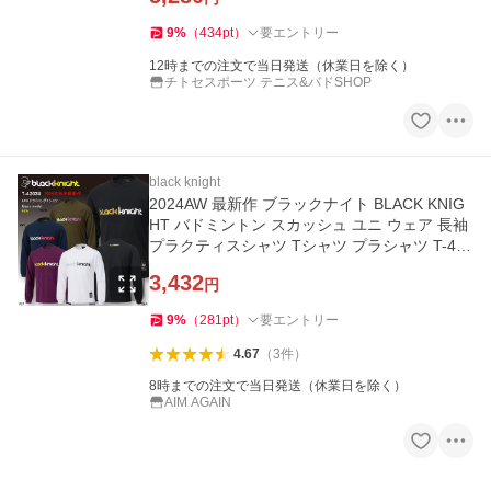
9
%
（
434
pt
）
要エントリー
12時までの注文で当日発送（休業日を除く）
チトセスポーツ テニス&バドSHOP
black knight
2024AW 最新作 ブラックナイト BLACK KNIG
HT バドミントン スカッシュ ユニ ウェア 長袖
プラクティスシャツ Tシャツ プラシャツ T-420
3U
3,432
円
9
%
（
281
pt
）
要エントリー
4.67
（
3
件
）
8時までの注文で当日発送（休業日を除く）
AIM AGAIN