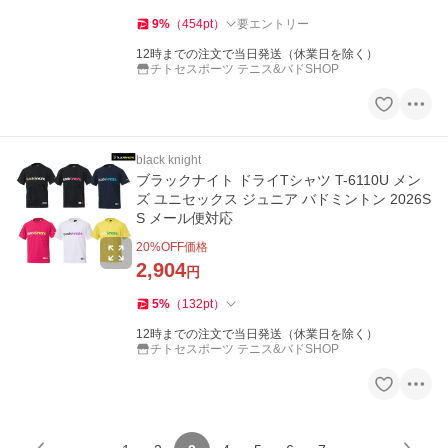
9
%
（
454
pt
）
要エントリー
12時までの注文で当日発送（休業日を除く）
チトセスポーツ テニス&バドSHOP
black knight
ブラックナイト ドライTシャツ T-6110U メン
ズ ユニセックス ジュニア バドミントン 2026S
S メール便対応
20
%OFF価格
2,904
円
5
%
（
132
pt
）
12時までの注文で当日発送（休業日を除く）
チトセスポーツ テニス&バドSHOP