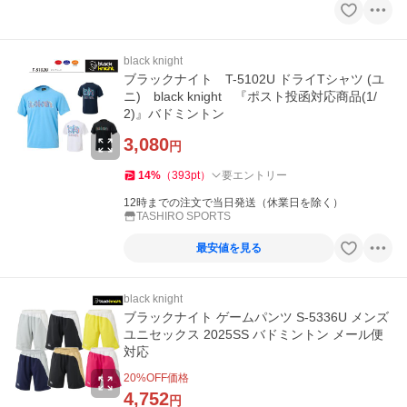
black knight
ブラックナイト T-5102U ドライTシャツ (ユ
ニ) black knight 『ポスト投函対応商品(1/
2)』バドミントン
3,080
円
14
%
（
393
pt
）
要エントリー
12時までの注文で当日発送（休業日を除く）
TASHIRO SPORTS
最安値を見る
black knight
ブラックナイト ゲームパンツ S-5336U メンズ
ユニセックス 2025SS バドミントン メール便
対応
20
%OFF価格
4,752
円