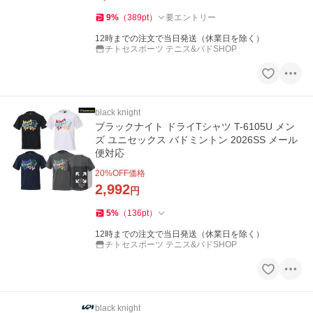
9
%
（
389
pt
）
要エントリー
12時までの注文で当日発送（休業日を除く）
チトセスポーツ テニス&バドSHOP
black knight
ブラックナイト ドライTシャツ T-6105U メン
ズ ユニセックス バドミントン 2026SS メール
便対応
20
%OFF価格
2,992
円
5
%
（
136
pt
）
12時までの注文で当日発送（休業日を除く）
チトセスポーツ テニス&バドSHOP
black knight