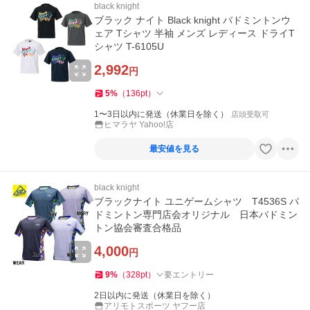
black knight
ブラック ナイト Black knight バドミントンウ
ェア Tシャツ 半袖 メンズ レディース ドライT
シャツ T-6105U
2,992
円
5
%
（
136
pt
）
1〜3日以内に発送（休業日を除く）
店頭受取可
ヒマラヤ Yahoo!店
最安値を見る
black knight
ブラックナイト ユニゲームシャツ T4536S バ
ドミントン専門店会オリジナル 日本バドミン
トン協会審査合格品
4,000
円
9
%
（
328
pt
）
要エントリー
2日以内に発送（休業日を除く）
アリモトスポーツ ヤフー店