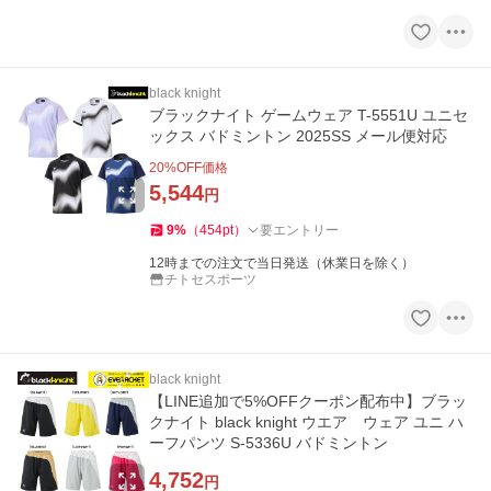
black knight
ブラックナイト ゲームウェア T-5551U ユニセ
ックス バドミントン 2025SS メール便対応
20
%OFF価格
5,544
円
9
%
（
454
pt
）
要エントリー
12時までの注文で当日発送（休業日を除く）
チトセスポーツ
black knight
【LINE追加で5%OFFクーポン配布中】ブラッ
クナイト black knight ウエア ウェア ユニ ハ
ーフパンツ S-5336U バドミントン
4,752
円