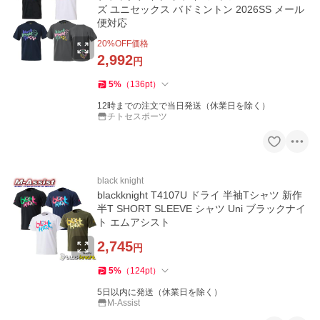
ズ ユニセックス バドミントン 2026SS メール
便対応
20
%OFF価格
2,992
円
5
%
（
136
pt
）
12時までの注文で当日発送（休業日を除く）
チトセスポーツ
black knight
blackknight T4107U ドライ 半袖Tシャツ 新作
半T SHORT SLEEVE シャツ Uni ブラックナイ
ト エムアシスト
2,745
円
5
%
（
124
pt
）
5日以内に発送（休業日を除く）
M-Assist