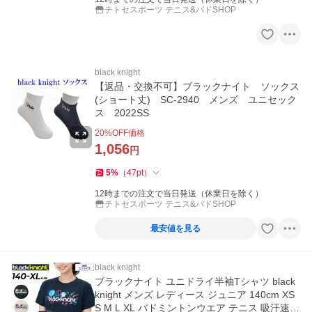
チトセスポーツ テニス&バドSHOP
black knight
【返品・交換不可】ブラックナイト ソックス
(ショート丈) SC-2940 メンズ ユニセック
ス 2022SS
20
%OFF価格
1,056
円
5
%
（
47
pt
）
12時までの注文で当日発送（休業日を除く）
チトセスポーツ テニス&バドSHOP
最安値を見る
black knight
ブラックナイト ユニドライ半袖Tシャツ black
knight メンズ レディース ジュニア 140cm XS
S M L XL バドミントンウエア テニス 吸汗速乾