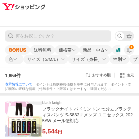
1
送料無料
価格帯
新品・中古
色
サイズ（S/M/L）
サイズ（身長）
性別
ブ
1,654
件
おすすめ順
表示
表示情報について
｜ポイントは原則税抜価格を基準に付与されます｜ポイント・支
払額等の正確な情報（付与条件・上限等）はカートをご確認ください
black knight
ブラックナイト バドミントン 七分丈プラクテ
ィスパンツ S-5832U メンズ ユニセックス 202
5AW メール便対応
5,544
円