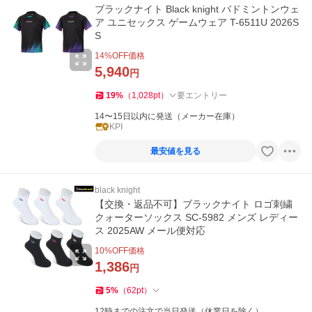
ブラックナイト Black knight バドミントンウェ
ア ユニセックス ゲームウェア T-6511U 2026S
S
14
%OFF価格
5,940
円
19
%
（
1,028
pt
）
要エントリー
14〜15日以内に発送（メーカー在庫）
KPI
最安値を見る
black knight
【交換・返品不可】ブラックナイト ロゴ刺繍
クォーターソックス SC-5982 メンズ レディー
ス 2025AW メール便対応
10
%OFF価格
1,386
円
5
%
（
62
pt
）
12時までの注文で当日発送（休業日を除く）