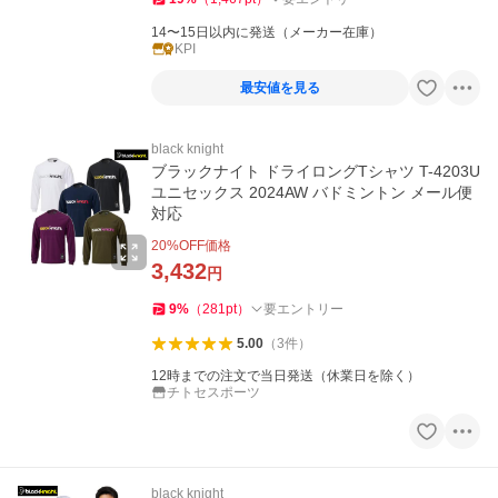
14〜15日以内に発送（メーカー在庫）
KPI
最安値を見る
black knight
ブラックナイト ドライロングTシャツ T-4203U
ユニセックス 2024AW バドミントン メール便
対応
20
%OFF価格
3,432
円
9
%
（
281
pt
）
要エントリー
5.00
（
3
件
）
12時までの注文で当日発送（休業日を除く）
チトセスポーツ
black knight