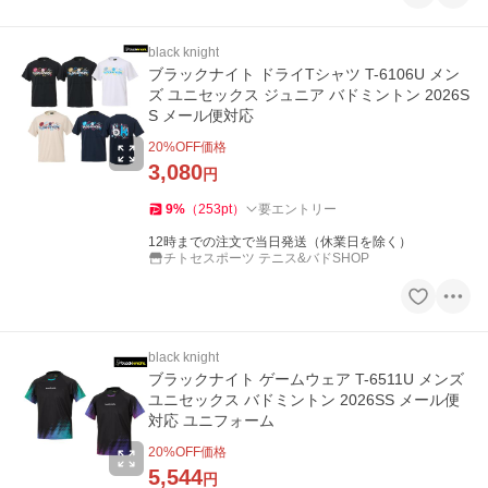
black knight
ブラックナイト ドライTシャツ T-6106U メン
ズ ユニセックス ジュニア バドミントン 2026S
S メール便対応
20
%OFF価格
3,080
円
9
%
（
253
pt
）
要エントリー
12時までの注文で当日発送（休業日を除く）
チトセスポーツ テニス&バドSHOP
black knight
ブラックナイト ゲームウェア T-6511U メンズ
ユニセックス バドミントン 2026SS メール便
対応 ユニフォーム
20
%OFF価格
5,544
円