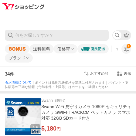
1
送料無料
価格帯
すべての条
ブランド
34
件
おすすめ順
表示
表示情報について
｜ポイントは原則税抜価格を基準に付与されます｜ポイント・支
払額等の正確な情報（付与条件・上限等）はカートをご確認ください
Swann（防犯）
Swann WiFi 見守りカメラ 1080P セキュリティ
カメラ SWIFI-TRACKCM ペットカメラ スマホ
対応 32GB SDカード付き
5,180
円