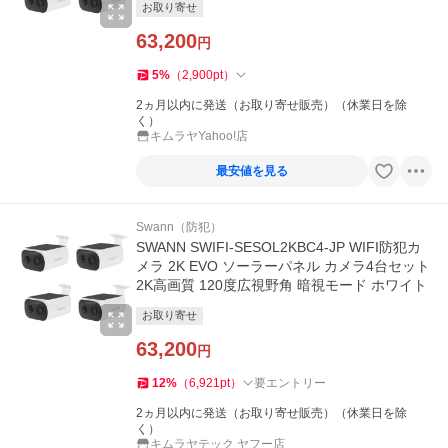
お取り寄せ
63,200
円
5
%
（
2,900
pt
）
2ヵ月以内に発送（お取り寄せ販売）（休業日を除
く）
キムラヤYahoo!店
最安値を見る
Swann（防犯）
SWANN SWIFI-SESOL2KBC4-JP WIFI防犯カ
メラ 2K EVO ソーラーパネル カメラ4台セット
2K高画質 120度広視野角 暗視モード ホワイト
お取り寄せ
63,200
円
12
%
（
6,921
pt
）
要エントリー
2ヵ月以内に発送（お取り寄せ販売）（休業日を除
く）
キムラヤテック ヤフー店