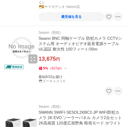
く）
ヤマダデンキ Yahoo!店
最安値を見る
Swann（防犯）
Swann BNC 同軸ケーブル 防犯カメラ CCTVシ
ステム用 オーディオビデオ延長電源ケーブル
UL認証 耐火性 100フィート/30m
13,675
円
5
%
（
627
pt
）
最短8/10お届け
ズーキャスト4
Swann（防犯）
SWANN SWIFI-SESOL2KBC2-JP WIFI防犯カ
メラ 2K EVO ソーラーパネル カメラ2台セット
2K高画質 120度広視野角 暗視モード ホワイト