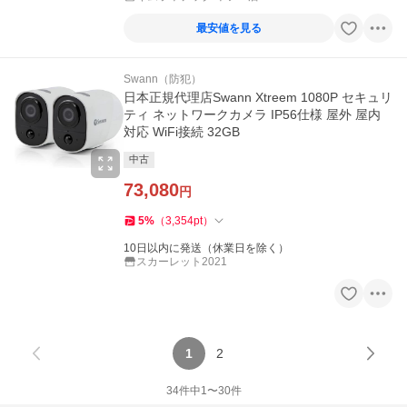
最安値を見る
Swann（防犯）
日本正規代理店Swann Xtreem 1080P セキュリ
ティ ネットワークカメラ IP56仕様 屋外 屋内
対応 WiFi接続 32GB
中古
73,080
円
5
%
（
3,354
pt
）
10日以内に発送（休業日を除く）
スカーレット2021
1
2
34
件中
1
〜
30
件