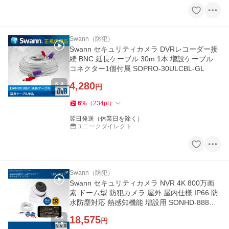
Swann（防犯）
Swann セキュリティカメラ DVRレコーダー接
続 BNC 延長ケーブル 30m 1本 増設ケーブル
コネクター1個付属 SOPRO-30ULCBL-GL
4,280
円
6
%
（
234
pt
）
翌日発送（休業日を除く）
ユニークダイレクト
Swann（防犯）
Swann セキュリティカメラ NVR 4K 800万画
素 ドーム型 防犯カメラ 屋外 屋内仕様 IP66 防
水防塵対応 熱感知機能 増設用 SONHD-888MS
D
18,575
円