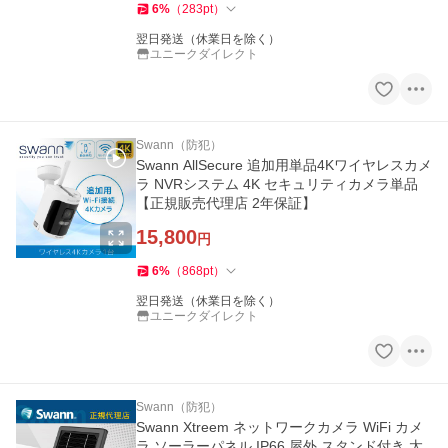
6
%
（
283
pt
）
翌日発送（休業日を除く）
ユニークダイレクト
Swann（防犯）
Swann AllSecure 追加用単品4Kワイヤレスカメ
ラ NVRシステム 4K セキュリティカメラ単品
【正規販売代理店 2年保証】
15,800
円
6
%
（
868
pt
）
翌日発送（休業日を除く）
ユニークダイレクト
Swann（防犯）
Swann Xtreem ネットワークカメラ WiFi カメ
ラ ソーラーパネル IP66 屋外 スタンド付き 太