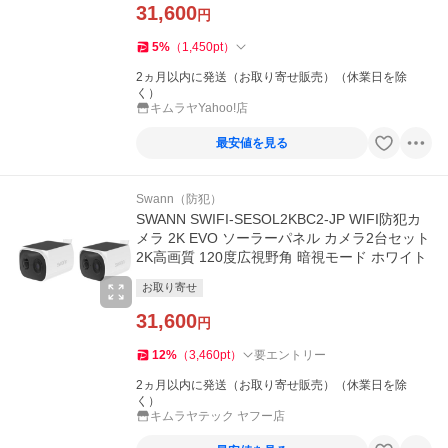
31,600
円
5
%
（
1,450
pt
）
2ヵ月以内に発送（お取り寄せ販売）（休業日を除
く）
キムラヤYahoo!店
最安値を見る
Swann（防犯）
SWANN SWIFI-SESOL2KBC2-JP WIFI防犯カ
メラ 2K EVO ソーラーパネル カメラ2台セット
2K高画質 120度広視野角 暗視モード ホワイト
お取り寄せ
31,600
円
12
%
（
3,460
pt
）
要エントリー
2ヵ月以内に発送（お取り寄せ販売）（休業日を除
く）
キムラヤテック ヤフー店