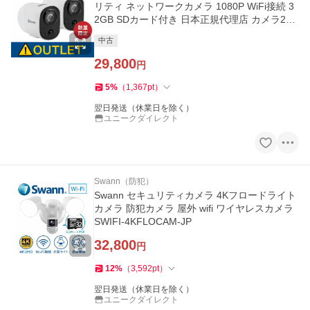
リティ ネットワークカメラ 1080P WiFi接続 3
2GB SDカード付き 日本正規代理店 カメラ2台
セット SWIFI-XTRCM32G2PK
中古
29,800
円
5
%
（
1,367
pt
）
翌日発送（休業日を除く）
ユニークダイレクト
Swann（防犯）
Swann セキュリティカメラ 4Kフロードライト
カメラ 防犯カメラ 屋外 wifi ワイヤレスカメラ
SWIFI-4KFLOCAM-JP
32,800
円
12
%
（
3,592
pt
）
翌日発送（休業日を除く）
ユニークダイレクト