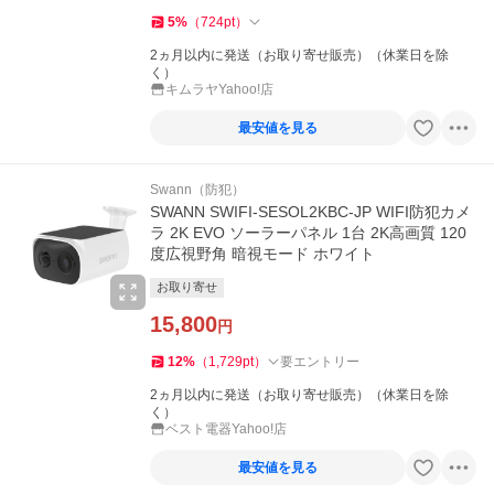
5
%
（
724
pt
）
2ヵ月以内に発送（お取り寄せ販売）（休業日を除
く）
キムラヤYahoo!店
最安値を見る
Swann（防犯）
SWANN SWIFI-SESOL2KBC-JP WIFI防犯カメ
ラ 2K EVO ソーラーパネル 1台 2K高画質 120
度広視野角 暗視モード ホワイト
お取り寄せ
15,800
円
12
%
（
1,729
pt
）
要エントリー
2ヵ月以内に発送（お取り寄せ販売）（休業日を除
く）
ベスト電器Yahoo!店
最安値を見る