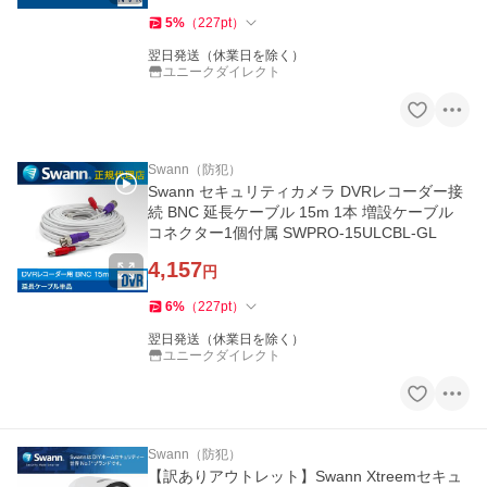
5
%
（
227
pt
）
翌日発送（休業日を除く）
ユニークダイレクト
Swann（防犯）
Swann セキュリティカメラ DVRレコーダー接
続 BNC 延長ケーブル 15m 1本 増設ケーブル
コネクター1個付属 SWPRO-15ULCBL-GL
4,157
円
6
%
（
227
pt
）
翌日発送（休業日を除く）
ユニークダイレクト
Swann（防犯）
【訳ありアウトレット】Swann Xtreemセキュ