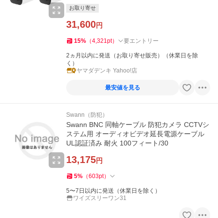
お取り寄せ
31,600
円
15
%
（
4,321
pt
）
要エントリー
2ヵ月以内に発送（お取り寄せ販売）（休業日を除
く）
ヤマダデンキ Yahoo!店
最安値を見る
Swann（防犯）
Swann BNC 同軸ケーブル 防犯カメラ CCTVシ
ステム用 オーディオビデオ延長電源ケーブル
UL認証済み 耐火 100フィート/30
13,175
円
5
%
（
603
pt
）
5〜7日以内に発送（休業日を除く）
ワイズスリーワン31