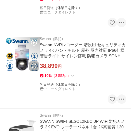
翌日発送（休業日を除く）
ユニークダイレクト
Swann（防犯）
Swann NVRレコーダー 増設用 セキュリティカ
メラ 4K パン・チルト 屋外 屋内対応 IP66仕様
警告ライト サイレン搭載 防犯カメラ SONHD-
900PT-JP
38,890
円
10
%
（
3,552
pt
）
翌日発送（休業日を除く）
ユニークダイレクト
Swann（防犯）
SWANN SWIFI-SESOL2KBC-JP WIFI防犯カメ
ラ 2K EVO ソーラーパネル 1台 2K高画質 120