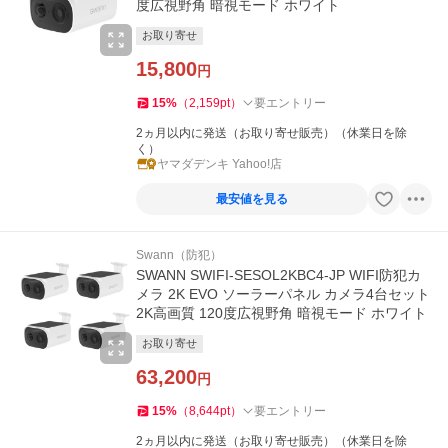
度広視野角 暗視モード ホワイト
お取り寄せ
15,800
円
15
%
（
2,159
pt
）
要エントリー
2ヵ月以内に発送（お取り寄せ販売）（休業日を除
く）
ヤマダデンキ Yahoo!店
最安値を見る
Swann（防犯）
SWANN SWIFI-SESOL2KBC4-JP WIFI防犯カ
メラ 2K EVO ソーラーパネル カメラ4台セット
2K高画質 120度広視野角 暗視モード ホワイト
お取り寄せ
63,200
円
15
%
（
8,644
pt
）
要エントリー
2ヵ月以内に発送（お取り寄せ販売）（休業日を除