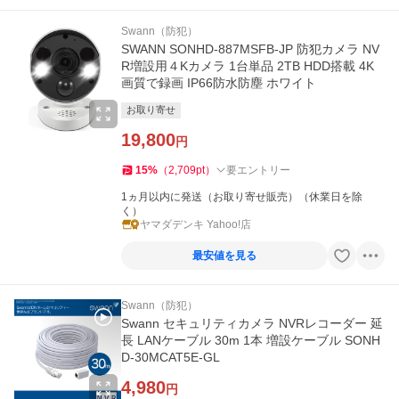
Swann（防犯）
SWANN SONHD-887MSFB-JP 防犯カメラ NV
R増設用４Kカメラ 1台単品 2TB HDD搭載 4K
画質で録画 IP66防水防塵 ホワイト
お取り寄せ
19,800
円
15
%
（
2,709
pt
）
要エントリー
1ヵ月以内に発送（お取り寄せ販売）（休業日を除
く）
ヤマダデンキ Yahoo!店
最安値を見る
Swann（防犯）
Swann セキュリティカメラ NVRレコーダー 延
長 LANケーブル 30m 1本 増設ケーブル SONH
D-30MCAT5E-GL
4,980
円