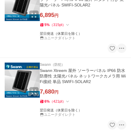
陽光パネル SWIFI-SOLAR2
6,895
円
5
%
（
315
pt
）
翌日発送（休業日を除く）
ユニークダイレクト
Swann（防犯）
Swann Xtreem 屋外 ソーラーパネル IP66 防水
防塵性 太陽光パネル ネットワークカメラ用 Wi
Fi接続 単品 SWIFI-SOLAR2
7,680
円
6
%
（
421
pt
）
翌日発送（休業日を除く）
ユニークダイレクト