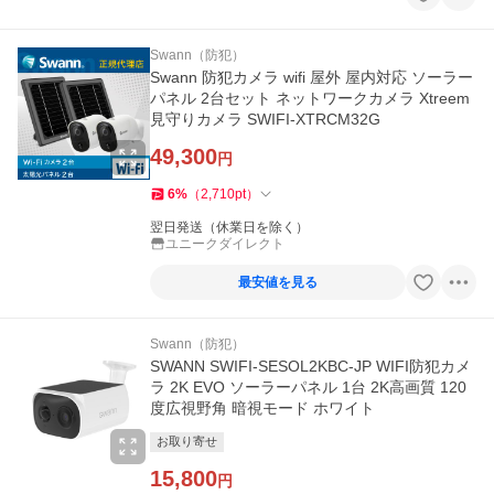
Swann（防犯）
Swann 防犯カメラ wifi 屋外 屋内対応 ソーラー
パネル 2台セット ネットワークカメラ Xtreem
見守りカメラ SWIFI-XTRCM32G
49,300
円
6
%
（
2,710
pt
）
翌日発送（休業日を除く）
ユニークダイレクト
最安値を見る
Swann（防犯）
SWANN SWIFI-SESOL2KBC-JP WIFI防犯カメ
ラ 2K EVO ソーラーパネル 1台 2K高画質 120
度広視野角 暗視モード ホワイト
お取り寄せ
15,800
円