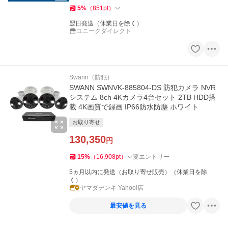
5
%
（
851
pt
）
翌日発送（休業日を除く）
ユニークダイレクト
Swann（防犯）
SWANN SWNVK-885804-DS 防犯カメラ NVR
システム 8ch 4Kカメラ4台セット 2TB HDD搭
載 4K画質で録画 IP66防水防塵 ホワイト
お取り寄せ
130,350
円
15
%
（
16,908
pt
）
要エントリー
5ヵ月以内に発送（お取り寄せ販売）（休業日を除
く）
ヤマダデンキ Yahoo!店
最安値を見る