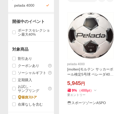
pelada 4000
開催中のイベント
ボーナスセレクショ
ン最大40%
対象商品
割引あり
pelada 4000
クーポンあり
[molten]モルテン サッカーボ
ソーシャルギフト
ール検定5号球 ペレーダ4000
(F5K4000) ホワイト×メタリ
定期購入
5,945
円
ックブラック[取寄商品]
お試し・
9
%
（
488
pt
）
サンプリング
要エントリー
スポーツゾーンASPO
在庫なしを含む