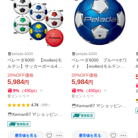
pelada 4000
pelada 4000
ペレーダ4000 【molten|モ
ペレーダ4000 ブルー×ホワ
ルテン】サッカーボール4号
イト 【molten|モルテン】
球f4k4000-1
サッカーボール4号球f4k400
20
%OFF価格
20
%OFF価格
0-bw
5,984
5,984
円
円
9
%
（
490
pt
）
9
%
（
490
pt
）
要エントリー
要エントリー
4.78
（
9
件
）
Kemari87 Y!ショッピング
店
Kemari87 Y!ショッピング
店
最安値を見る
最安値を見る