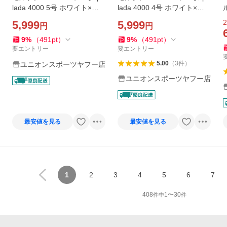
lada 4000 5号 ホワイト×メ
lada 4000 4号 ホワイト×メ
タリックブラック f5k4000
タリックブラック f4k4000
2
5,999
5,999
円
円
サッカーボール5号球
サッカーボール4号球
9
%
（
491
pt
）
9
%
（
491
pt
）
要エントリー
要エントリー
5.00
（
3
件
）
ユニオンスポーツヤフー店
ユニオンスポーツヤフー店
最安値を見る
最安値を見る
1
2
3
4
5
6
7
408
1
〜
30
件中
件