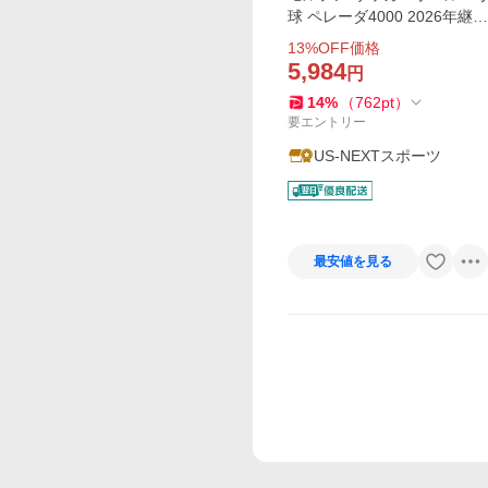
球 ペレーダ4000 2026年継続
モデル (自社)(メール便不可)
13
%OFF価格
5,984
円
14
%
（
762
pt
）
要エントリー
US-NEXTスポーツ
最安値を見る