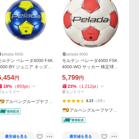
pelada 4000
pelada 4000
モルテン ペレーダ4000 F4K
モルテン ペレーダ4000 F5K
4000-BY ジュニア キッズ・
4000-WO サッカー 検定球 5
子供 サッカー 検定球 4号球
号球 中学生以上 molten
5,454
5,799
円
円
第6世代ペレーダ molten
18
%
（
893
pt
）
23
%
（
1,212
pt
）
要エントリー
要エントリー
4.33
（
3
件
）
アルペングループヤフー
店
アルペングループヤフー
店
最安値を見る
最安値を見る