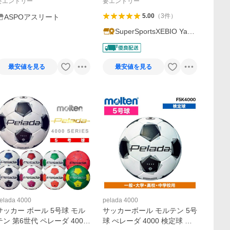
要エントリー
要エントリー
5.00
（
3
件
）
ASPOアスリート
SuperSportsXEBIO Yaho
o!店
最安値を見る
最安値を見る
elada 4000
pelada 4000
サッカー ボール 5号球 モル
サッカーボール モルテン 5号
テン 第6世代 ペレーダ 4000
球 ぺレーダ 4000 検定球 手