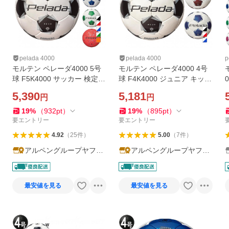
pelada 4000
pelada 4000
p
モルテン ペレーダ4000 5号
モルテン ペレーダ4000 4号
球 F5K4000 サッカー 検定球
球 F4K4000 ジュニア キッ
F5K4000/F5K4000-WR/F5K
ズ・子供 サッカー 検定球 F4
5,390
5,181
円
円
4000-WB/F5K4000-WG/F5K
K4000/F4K4000-WR/F4K40
4000-O molten
00-WB molten
19
%
（
932
pt
）
19
%
（
895
pt
）
要エントリー
要エントリー
4.92
（
25
件
）
5.00
（
7
件
）
アルペングループヤフー
アルペングループヤフー
店
店
最安値を見る
最安値を見る