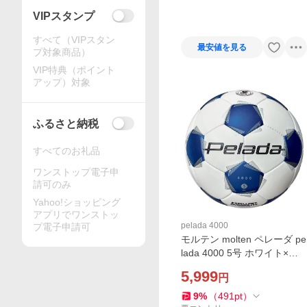
VIPスタンプ
すべて（VIPスタン
最安値を見る
プ対象商品）
VIP特典（ポイント
アップ）対象
ふるさと納税
すべてのお礼品
ワンストップ電子申
請可のみ
Yahoo!ショッピング
アプリでワンストッ
pelada 4000
プ電子申請可
モルテン molten ペレーダ pe
lada 4000 5号 ホワイト×メ
タリックブルー f5k4000 サ
5,999
円
ッカーボール5号球
9
%
（
491
pt
）