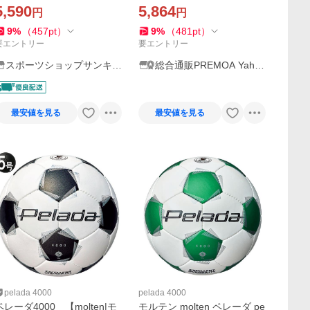
F5K4000 molten 中学 高校
縫い F5K4000 スタンダード
5,590
5,864
円
円
一般 公式 試合 練習
モデル 高耐摩耗 低吸水性能
中学 高校 部活 クラブ チーム
9
%
（
457
pt
）
9
%
（
481
pt
）
要エントリー
要エントリー
スポーツショップサンキャ
総合通販PREMOA Yaho
ビン
o!店
最安値を見る
最安値を見る
pelada 4000
pelada 4000
ペレーダ4000 【molten|モ
モルテン molten ペレーダ pe