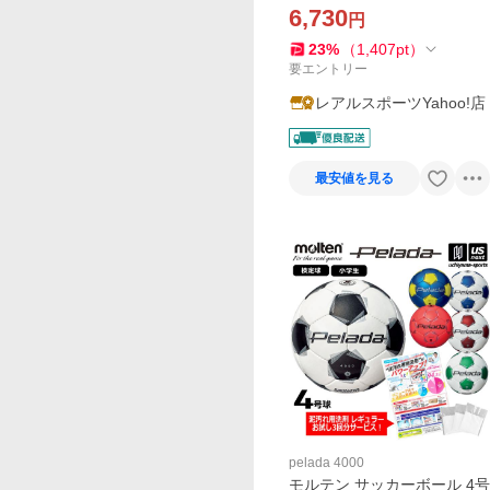
ｘ白 F4K4000-BW JFA検定
6,730
円
球 サッカー用品 手縫い 高耐
摩耗 撥水 ブルー 小学生用
23
%
（
1,407
pt
）
要エントリー
レアルスポーツYahoo!店
最安値を見る
pelada 4000
モルテン サッカーボール 4号