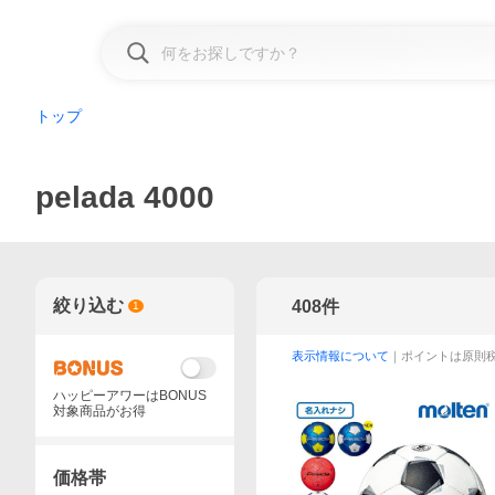
トップ
pelada 4000
絞り込む
408
件
1
表示情報について
｜ポイントは原則
ハッピーアワーはBONUS
対象商品がお得
価格帯