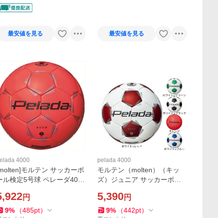
o!店
最安値を見る
最安値を見る
elada 4000
pelada 4000
[molten]モルテン サッカーボ
モルテン（molten）（キッ
ール検定5号球 ペレーダ4000
ズ）ジュニア サッカーボー
(F5K4000-O) 蛍光オレンジ
ル 4号球 検定球 ペレーダ400
5,922
5,390
円
円
[取寄商品]
0 手縫い F4K4000
9
%
（
485
pt
）
9
%
（
442
pt
）