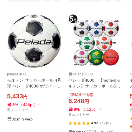
pelada 4000
pelada 4000
p
モルテン サッカーボール 4号
ペレーダ4000 【molten|モ
球 ペレーダ4000(ホワイト×
ルテン】サッカーボール5号
メタリックブラック) 返品種
球f5k4000-1
20
%OFF価格
5,433
円
別A
6,248
円
9
%
（
445
pt
）
9
%
（
512
pt
）
要エントリー
要エントリー
Joshin web
4.92
（
12
件
）