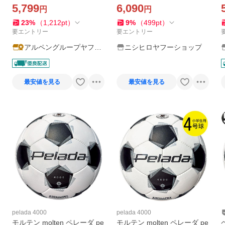
号球 中学生以上 molten
ダ4000 土用 5号 縫い・人工
5,799
6,090
円
円
皮革 検定球 F5K4000
23
%
（
1,212
pt
）
9
%
（
499
pt
）
要エントリー
要エントリー
アルペングループヤフー
ニシヒロヤフーショップ
店
最安値を見る
最安値を見る
pelada 4000
pelada 4000
モルテン molten ペレーダ pe
モルテン molten ペレーダ pe