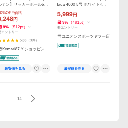
ルテン】サッカーボール5号
lada 4000 5号 ホワイト×メ
球f5k4000
タリックグリーン f5k4000
0
%OFF価格
5,999
円
サッカーボール5号球
6,248
円
9
%
（
491
pt
）
9
%
（
512
pt
）
要エントリー
要エントリー
ユニオンスポーツヤフー店
5.00
（
3
件
）
Kemari87 Y!ショッピング
店
最安値を見る
最安値を見る
...
14