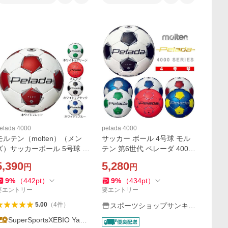
elada 4000
pelada 4000
モルテン（molten）（メン
サッカー ボール 4号球 モル
ズ）サッカーボール 5号球 検
テン 第6世代 ペレーダ 4000
定球 ペレーダ4000 手縫い F
F4K4000 molten 4号 小学 ジ
5,390
5,280
円
円
5K4000
ュニア 公式 試合 練習
9
%
（
442
pt
）
9
%
（
434
pt
）
要エントリー
要エントリー
5.00
（
4
件
）
スポーツショップサンキャ
ビン
SuperSportsXEBIO Yaho