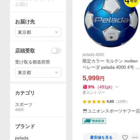
お届け
お届け先
東京都
店頭受取
pelada 4000
限定カラー モルテン molten
受け取る都道府県
ペレーダ pelada 4000 4号 ブ
東京都
ルー×ホワイト f4k4000 サッ
5,999
円
カーボール4号球
9
%
（
491
pt
）
カテゴリ
要エントリー
4.80
（
10
件
）
スポーツ
408
件
ユニオンスポーツヤフー店
ブランド
pelada
最安値を見る