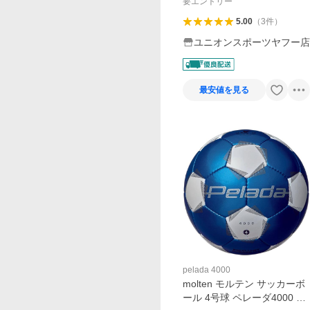
要エントリー
5.00
（
3
件
）
ユニオンスポーツヤフー店
最安値を見る
pelada 4000
molten モルテン サッカーボ
ール 4号球 ペレーダ4000 青