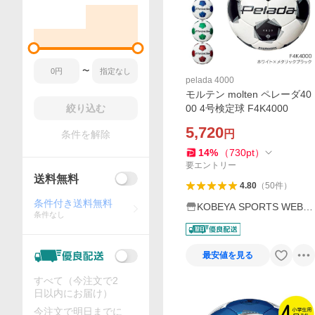
〜
pelada 4000
モルテン molten ペレーダ40
絞り込む
00 4号検定球 F4K4000
5,720
円
条件を解除
14
%
（
730
pt
）
要エントリー
送料無料
4.80
（
50
件
）
条件付き送料無料
KOBEYA SPORTS WEB S
条件なし
HOP
最安値を見る
すべて（今注文で2
日以内にお届け）
今注文で明日までに