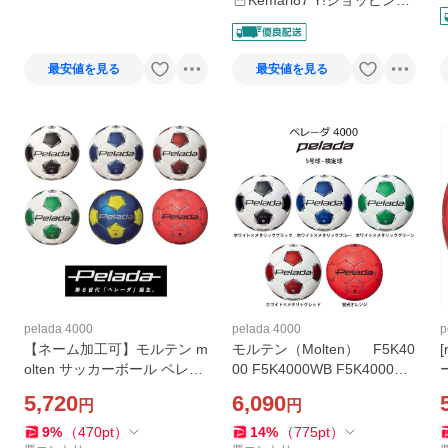
Kemari87 Y!ショッピング
店
最安値を見る
最安値を見る
pelada 4000
pelada 4000
p
【ネーム加工可】モルテン m
モルテン（Molten） F5K40
olten サッカーボール ペレー
00 F5K4000WB F5K4000W
ダ4000 土用 4号 縫い・人工
G F5K4000WR F5K4000O
5,720
6,090
円
円
皮革 検定球 F4K4000シリー
サッカーボール 第6世代 ペレ
ズ
ーダ4000 5号球 25SS
9
%
（
470
pt
）
14
%
（
775
pt
）