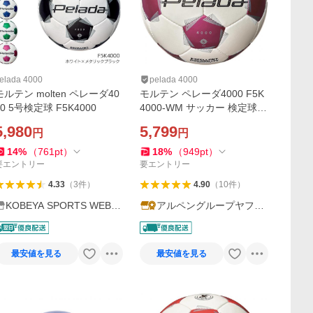
elada 4000
pelada 4000
モルテン molten ペレーダ40
モルテン ペレーダ4000 F5K
00 5号検定球 F5K4000
4000-WM サッカー 検定球 5
号球 中学生以上 molten
5,980
5,799
円
円
14
%
（
761
pt
）
18
%
（
949
pt
）
要エントリー
要エントリー
4.33
（
3
件
）
4.90
（
10
件
）
KOBEYA SPORTS WEB S
アルペングループヤフー
HOP
店
最安値を見る
最安値を見る