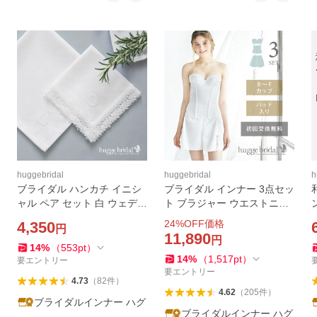
huggebridal
huggebridal
h
ブライダル ハンカチ イニシ
ブライダル インナー 3点セッ
ャル ペア セット 白 ウェディ
ト ブラジャー ウエストニッ
ング 結婚式 お揃い 刺繍 フォ
パー フレアパンツ 交換無料
24
%OFF価格
4,350
円
ーマル 冠婚葬祭 新郎 新婦 花
ストラップ付き パッド入り
11,890
円
嫁 父の日 母の日 ギフト 送料
シンプルリュクス ハグブラ
14
%
（
553
pt
）
14
%
（
1,517
pt
）
無料
イダル huggebridal
要エントリー
要エントリー
4.73
（
82
件
）
4.62
（
205
件
）
ブライダルインナー ハグ
ブライダルインナー ハグ