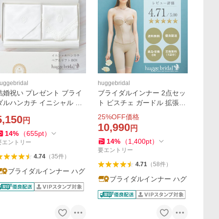
uggebridal
huggebridal
結婚祝い プレゼント ブライ
ブライダルインナー 2点セッ
ダルハンカチ イニシャル ペ
ト ビスチェ ガードル 拡張フ
ア ギフト BOX入り セット
ック付き パッド入り 結婚式
25
%OFF価格
5,150
円
白 ブライダル ウェディング
パーティー ドレス インナー
10,990
円
結婚式 新郎新婦 結婚 お祝い
スマートリュクス ハグブラ
14
%
（
655
pt
）
14
%
（
1,400
pt
）
プレゼント 綿婚式
イダル huggebridal
要エントリー
要エントリー
4.74
（
35
件
）
4.71
（
58
件
）
ブライダルインナー ハグ
ブライダルインナー ハグ