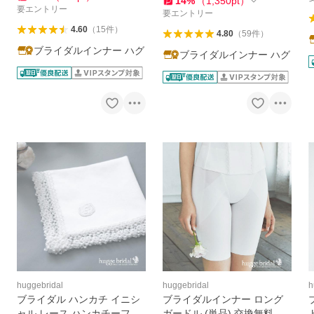
14
%
（
1,350
pt
）
要エントリー
要エントリー
4.60
（
15
件
）
4.80
（
59
件
）
ブライダルインナー ハグ
ブライダルインナー ハグ
huggebridal
huggebridal
h
ブライダル ハンカチ イニシ
ブライダルインナー ロング
ャル レース ハンカチーフ ウ
ガードル (単品) 交換無料 ド