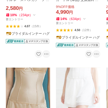
ェディング ギフト 母の日 結
レス下着 結婚式 インナー ウ
9
%OFF価格
2
2,580
円
婚式 花嫁 白 コットン 綿 刺
ェディングインナー シンプ
4,990
円
繍 贈り物 お礼 婚礼用 冠婚葬
ルリュクス ハグブライダル h
10
%
（
234
pt
）
14
%
（
634
pt
）
祭 送料無料
uggebridal
r
要エントリー
要エントリー
4.07
（
15
件
）
4.50
（
12
件
）
ブライダルインナー ハグ
ブライダルインナー ハグ