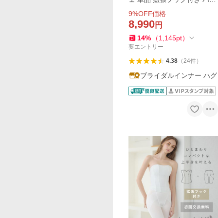
ド入り 交換無料 結婚式 お呼
9
%OFF価格
ばれ パーティー ドレス スマ
8,990
円
ートリュクス ハグブライダ
14
%
（
1,145
pt
）
ル huggebridal
要エントリー
4.38
（
24
件
）
ブライダルインナー ハグ