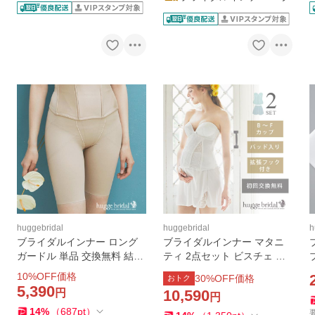
huggebridal
huggebridal
h
ブライダルインナー ロング
ブライダルインナー マタニ
ガードル 単品 交換無料 結婚
ティ 2点セット ビスチェ フ
式 お呼ばれ パーティー ドレ
レアパンツ 拡張フック付き
10
%OFF価格
30
%OFF価格
おトク
ス お腹 骨盤 引き締め スマー
交換無料 マタニティ婚 マタ
5,390
円
10,590
円
トリュクス ハグブライダル h
ニティー 用 ハグブライダル
14
%
（
687
pt
）
uggebridal
huggebridal