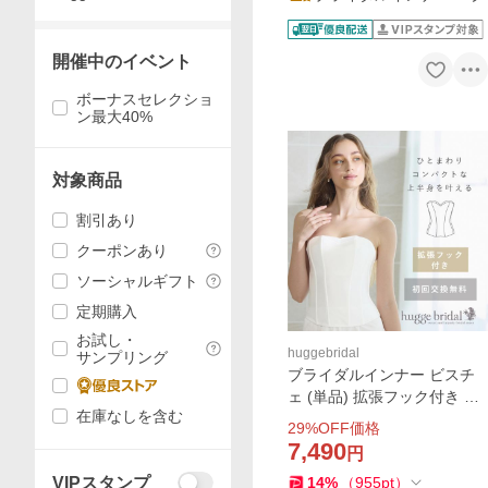
開催中のイベント
ボーナスセレクショ
ン最大40%
対象商品
割引あり
クーポンあり
ソーシャルギフト
定期購入
お試し・
huggebridal
サンプリング
ブライダルインナー ビスチ
ェ (単品) 拡張フック付き 交
在庫なしを含む
換無料 ブライダル 下着 ドレ
29
%OFF価格
スインナー リーベルリュク
7,490
円
ス ハグブライダル huggebrid
VIPスタンプ
14
%
（
955
pt
）
al 大きいサイズ