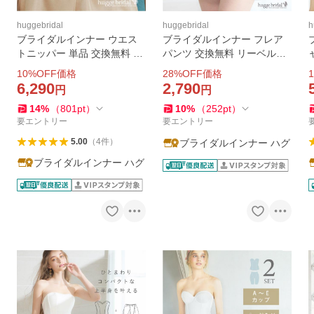
huggebridal
huggebridal
h
ブライダルインナー ウエス
ブライダルインナー フレア
トニッパー 単品 交換無料 結
パンツ 交換無料 リーベルリ
婚式 お呼ばれ パーティー ド
ュクス 大きいサイズ ペチパ
10
%OFF価格
28
%OFF価格
1
レス 下着 ウエスト くびれ ス
ンツ ペチコートパンツ 白 ホ
6,290
2,790
円
円
マートリュクス ハグブライ
ワイト ショート ハグブライ
14
%
（
801
pt
）
10
%
（
252
pt
）
ダル huggebridal
ダル huggebridal
ダ
要エントリー
要エントリー
5.00
（
4
件
）
ブライダルインナー ハグ
ブライダルインナー ハグ