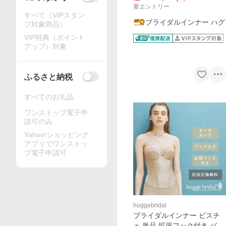
要エントリー
すべて（VIPスタン
ブライダルインナー ハグ
プ対象商品）
VIP特典（ポイント
アップ）対象
ふるさと納税
すべてのお礼品
ワンストップ電子申
請可のみ
Yahoo!ショッピング
アプリでワンストッ
プ電子申請可
huggebridal
ブライダルインナー ビスチ
ェ 単品 拡張フック付き パッ