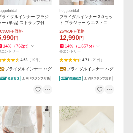
uggebridal
huggebridal
ブライダルインナー ブラジ
ブライダルインナー 3点セッ
ャー (単品) ストラップ付き
ト ブラジャー ウエストニッ
パッド入り 交換無料 / ウェデ
パー ガードル 交換無料 スト
0
%OFF価格
25
%OFF価格
ィングインナー ドレス用 シ
ラップ付き パッド入り シン
5,990
12,990
円
円
ンプルリュクス ハグブライ
プルリュクス ハグブライダ
14
%
（
762
pt
）
14
%
（
1,657
pt
）
ル huggebridal
ル huggebridal
要エントリー
要エントリー
4.53
（
19
件
）
4.71
（
21
件
）
ブライダルインナー ハグ
ブライダルインナー ハグ