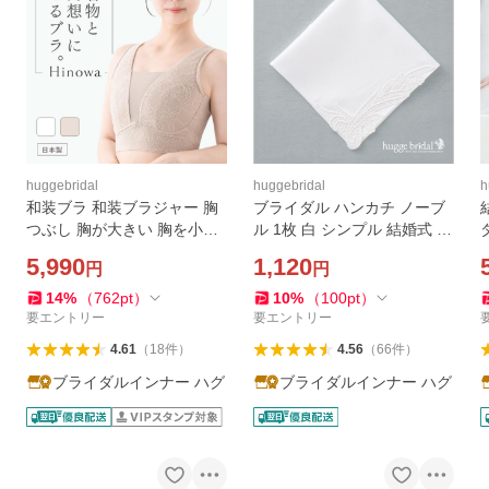
huggebridal
huggebridal
h
和装ブラ 和装ブラジャー 胸
ブライダル ハンカチ ノーブ
つぶし 胸が大きい 胸を小さ
ル 1枚 白 シンプル 結婚式 ウ
く見せるブラ 着物ブラ 和装
ェディング 花嫁 小物 レディ
5,990
1,120
円
円
下着 浴衣 留袖 振袖 レディー
ース ハンカチーフ 女性 フォ
ス 和服 結婚式 成人式 卒業式
ーマル 母の日 ギフト プレゼ
14
%
（
762
pt
）
10
%
（
100
pt
）
Hinowa ヒノワ
ント 送料無料
要エントリー
要エントリー
4.61
（
18
件
）
4.56
（
66
件
）
ブライダルインナー ハグ
ブライダルインナー ハグ