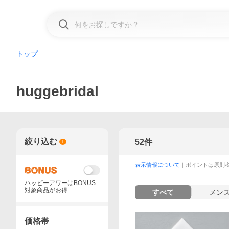
トップ
huggebridal
絞り込む
52
件
1
表示情報について
｜ポイントは原則
ハッピーアワーはBONUS
対象商品がお得
すべて
メン
価格帯