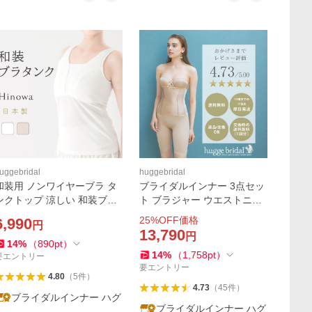
uggebridal
huggebridal
和装用 ノンワイヤーブラ タ
ブライダルインナー 3点セッ
ンクトップ 涼しい 和装ブラ
ト ブラジャー ウエストニッ
着物 下着 肌着 浴衣 レディー
パー ガードル パッド入り ス
25
%OFF価格
6,990
円
ス 胸を小さく見せるブラ 結
トラップ付き ドレスインナ
13,790
円
婚式 卒業式 成人式 袴 夏用 H
ー スマートリュクス ハグブ
14
%
（
890
pt
）
14
%
（
1,758
pt
）
inowa ヒノワ
ライダル huggebridal
要エントリー
要エントリー
4.80
（
5
件
）
4.73
（
45
件
）
ブライダルインナー ハグ
ブライダルインナー ハグ