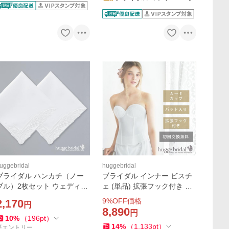
uggebridal
huggebridal
ブライダル ハンカチ（ノー
ブライダル インナー ビスチ
ブル）2枚セット ウェディン
ェ (単品) 拡張フック付き パ
グ ブライダル ハンカチーフ
ッド入り 交換無料 ブライダ
9
%OFF価格
2,170
円
結婚式 花嫁 女性 白 コットン
ルウェア ドレスインナー / シ
8,890
円
綿 小物 母の日 お揃い フォー
ンプルリュクス ハグブライ
10
%
（
196
pt
）
14
%
（
1,133
pt
）
マル ギフト
ダル huggebridal
要エントリー