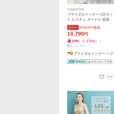
huggebridal
ブライダルインナー 2点セッ
ト ビスチェ ガードル 拡張フ
ック付き 交換無料 ウェディ
30
%OFF価格
おトク
ングインナー リーベルリュ
10,790
円
クス ハグブライダル huggeb
ridal 大きいサイズ
14
%
（
1,376
pt
）
要エントリー
ブライダルインナー ハグ