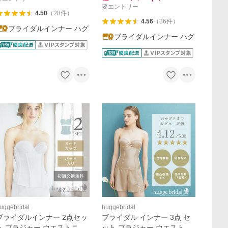
要エントリー
4.50
（
28
件
）
4.56
（
36
件
）
ブライダルインナー ハグ
ブライダルインナー ハグ
uggebridal
huggebridal
ブライダルインナー 2点セッ
ブライダル インナー 3点 セ
ト ブラジャー ウエストニッ
ット ブラジャー ウエストニ