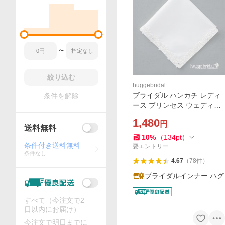
〜
絞り込む
huggebridal
ブライダル ハンカチ レディ
条件を解除
ース プリンセス ウェディン
グ 結婚式 花嫁 女性 フォーマ
1,480
円
ル 冠婚葬祭 母の日 小物 白
送料無料
お礼 ギフト 婚礼用 いい夫婦
10
%
（
134
pt
）
条件付き送料無料
の日 家族婚
要エントリー
条件なし
4.67
（
78
件
）
ブライダルインナー ハグ
すべて（今注文で2
日以内にお届け）
今注文で明日までに