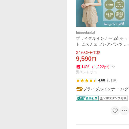
huggebridal
ブライダルインナー 2点セッ
ト ビスチェ フレアパンツ 拡
張フック付き パッド入り お
24
%OFF価格
呼ばれ パーティー ドレス ス
9,590
円
マートリュクス ハグブライ
14
%
（
1,222
pt
）
ダル huggebridal
要エントリー
4.68
（
31
件
）
ブライダルインナー ハグ