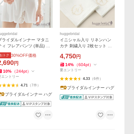
uggebridal
huggebridal
ブライダルインナー マタニ
イニシャル入り リネンハン
ティ フレアパンツ (単品) 交
カチ 刺繍入り 2枚セット ブ
換無料 マタニティ用 ドレス
ライダル ハンカチ 花嫁 新郎
4,750
30
%OFF価格
おトク
円
フレアーパンツ ペチパンツ
白 結婚式 お揃い 刺繍 フォー
2,690
円
ペチコートパンツ ハグブラ
マル 新郎 新婦 母の日 父の日
14
%
（
604
pt
）
イダル huggebridal
ギフト 贈り物
要エントリー
10
%
（
244
pt
）
要エントリー
4.33
（
6
件
）
4.71
（
7
件
）
ブライダルインナー ハグ
ブライダルインナー ハグ