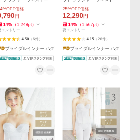
パー ストラップ付き パッド
ッパー フレアパンツ ストラ
4
%OFF価格
25
%OFF価格
入り 交換無料 / シンプルリュ
ップ付き パッド入り 結婚式
9,790
12,290
円
円
クス ハグブライダル huggeb
スマートリュクス ハグブラ
14
%
（
1,249
pt
）
14
%
（
1,567
pt
）
idal
イダル huggebridal
要エントリー
要エントリー
4.50
（
6
件
）
4.15
（
26
件
）
ブライダルインナー ハグ
ブライダルインナー ハグ