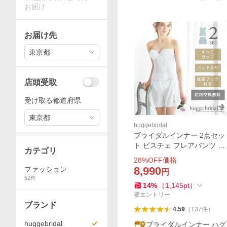
お届け
お届け先
東京都
店頭受取
受け取る都道府県
東京都
huggebridal
ブライダルインナー 2点セッ
ト ビスチェ フレアパンツ 拡
カテゴリ
張フック付き パッド入り 初
28
%OFF価格
回交換無料 送料無料 / シンプ
8,990
ファッション
円
ルリュクス ハグブライダル h
52
件
14
%
（
1,145
pt
）
uggebridal
要エントリー
ブランド
4.59
（
137
件
）
huggebridal
ブライダルインナー ハグ