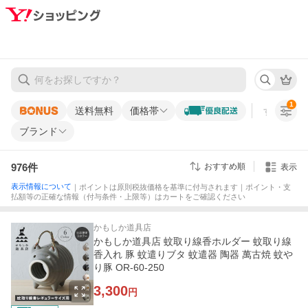
1
送料無料
価格帯
すべての条
ブランド
976
件
おすすめ順
表示
表示情報について
｜ポイントは原則税抜価格を基準に付与されます｜ポイント・支
払額等の正確な情報（付与条件・上限等）はカートをご確認ください
かもしか道具店
かもしか道具店 蚊取り線香ホルダー 蚊取り線
香入れ 豚 蚊遣りブタ 蚊遣器 陶器 萬古焼 蚊や
り豚 OR-60-250
3,300
円