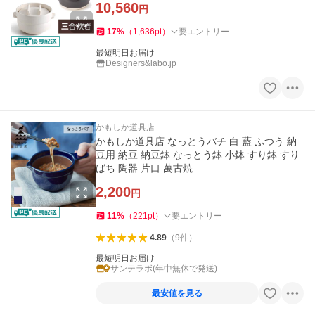
10,560
円
17
%
（
1,636
pt
）
要エントリー
最短明日お届け
Designers&labo.jp
かもしか道具店
かもしか道具店 なっとうバチ 白 藍 ふつう 納
豆用 納豆 納豆鉢 なっとう鉢 小鉢 すり鉢 すり
ばち 陶器 片口 萬古焼
2,200
円
11
%
（
221
pt
）
要エントリー
4.89
（
9
件
）
最短明日お届け
サンテラボ(年中無休で発送)
最安値を見る