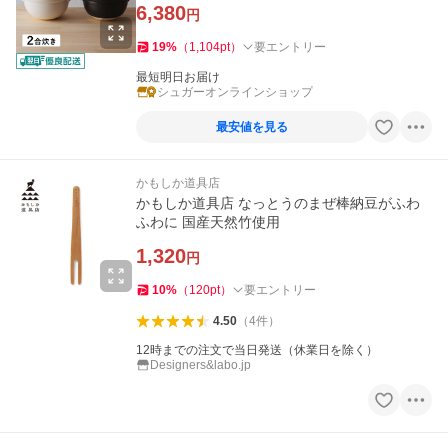
6,380
円
19
%
（
1,104
pt
）
要エントリー
最短明日お届け
シュガーオンラインショップ
最安値を見る
かもしか道具店
かもしか道具店 なっとうのまぜ棒納豆がふわ
ふわに 国産天然竹使用
1,320
円
10
%
（
120
pt
）
要エントリー
4.50
（
4
件
）
12時までの注文で当日発送（休業日を除く）
Designers&labo.jp