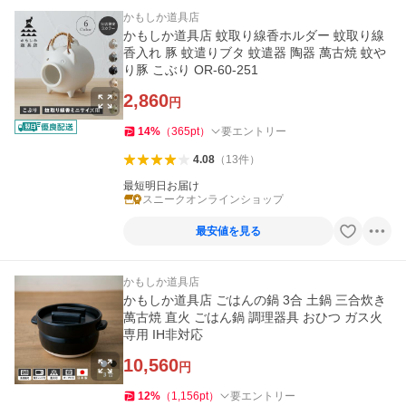
かもしか道具店
かもしか道具店 蚊取り線香ホルダー 蚊取り線
香入れ 豚 蚊遣りブタ 蚊遣器 陶器 萬古焼 蚊や
り豚 こぶり OR-60-251
2,860
円
14
%
（
365
pt
）
要エントリー
4.08
（
13
件
）
最短明日お届け
スニークオンラインショップ
最安値を見る
かもしか道具店
かもしか道具店 ごはんの鍋 3合 土鍋 三合炊き
萬古焼 直火 ごはん鍋 調理器具 おひつ ガス火
専用 IH非対応
10,560
円
12
%
（
1,156
pt
）
要エントリー