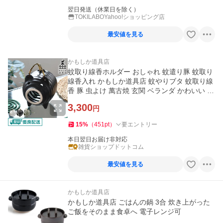
翌日発送（休業日を除く）
TOKILABOYahoo!ショッピング店
最安値を見る
かもしか道具店
蚊取り線香ホルダー おしゃれ 蚊遣り豚 蚊取り
線香入れ かもしか道具店 蚊やりブタ 蚊取り線
香 豚 虫よけ 萬古焼 玄関 ベランダ かわいい 陶
器 蚊やり器
3,300
円
15
%
（
451
pt
）
要エントリー
本日翌日お届け非対応
雑貨ショップドットコム
最安値を見る
かもしか道具店
かもしか道具店 ごはんの鍋 3合 炊き上がった
ご飯をそのまま食卓へ 電子レンジ可