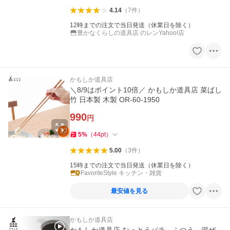
4.14
（
7
件
）
12時までの注文で当日発送（休業日を除く）
豊かなくらしの道具店 のレンYahoo!店
かもしか道具店
＼8/9はポイント10倍／ かもしか道具店 菜ばし
竹 日本製 木製 OR-60-1950
990
円
5
%
（
44
pt
）
5.00
（
3
件
）
15時までの注文で当日発送（休業日を除く）
FavoriteStyle キッチン・雑貨
最安値を見る
かもしか道具店