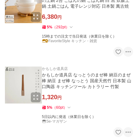
の土鍋 2合 ごはんの鍋 ごはん鍋 白 黒 炊飯土
鍋 土鍋ごはん 電子レンジ対応 日本製 萬古焼
6,380
円
5
%
（
292
pt
）
15時までの注文で当日発送（休業日を除く）
FavoriteStyle キッチン・雑貨
かもしか道具店
かもしか道具店 なっとうのまぜ棒 納豆のまぜ
棒 納豆 まぜ棒 なっとう 国産天然竹 日本製 山
口陶器 キッチンツール カトラリー 竹製
1,320
円
5
%
（
60
pt
）
5日以内に発送（休業日を除く）
Se-マガザン