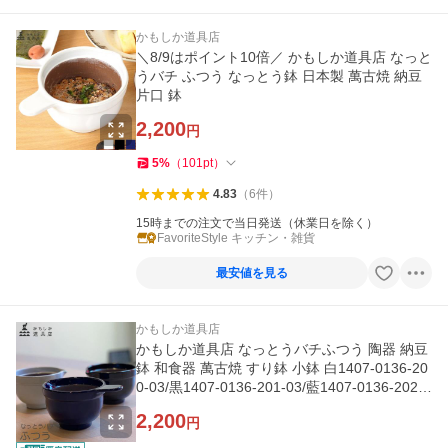
かもしか道具店
＼8/9はポイント10倍／ かもしか道具店 なっと
うバチ ふつう なっとう鉢 日本製 萬古焼 納豆
片口 鉢
2,200
円
5
%
（
101
pt
）
4.83
（
6
件
）
15時までの注文で当日発送（休業日を除く）
FavoriteStyle キッチン・雑貨
最安値を見る
かもしか道具店
かもしか道具店 なっとうバチふつう 陶器 納豆
鉢 和食器 萬古焼 すり鉢 小鉢 白1407-0136-20
0-03/黒1407-0136-201-03/藍1407-0136-202-0
3
2,200
円