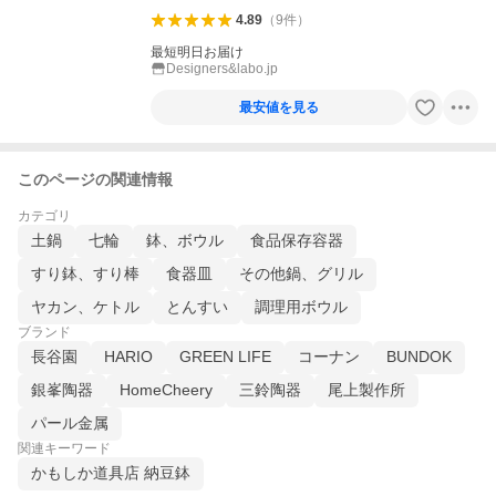
4.89
（
9
件
）
最短明日お届け
Designers&labo.jp
最安値を見る
このページの関連情報
カテゴリ
土鍋
七輪
鉢、ボウル
食品保存容器
すり鉢、すり棒
食器皿
その他鍋、グリル
ヤカン、ケトル
とんすい
調理用ボウル
ブランド
長谷園
HARIO
GREEN LIFE
コーナン
BUNDOK
銀峯陶器
HomeCheery
三鈴陶器
尾上製作所
パール金属
関連キーワード
かもしか道具店 納豆鉢