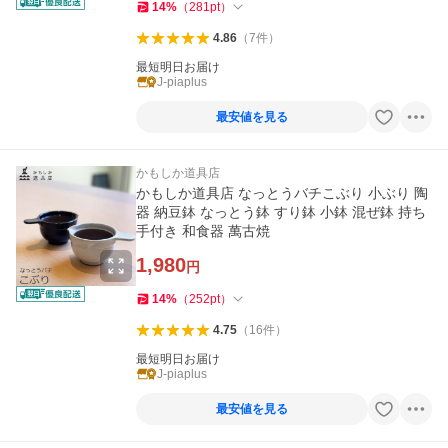
14
%
（
281
pt
）
4.86
（
7
件
）
最短明日お届け
J-piaplus
最安値を見る
かもしか道具店
かもしか道具店 なっとうバチこぶり 小ぶり 陶
器 納豆鉢 なっとう鉢 すり鉢 小鉢 混ぜ鉢 持ち
手付き 和食器 萬古焼
1,980
円
14
%
（
252
pt
）
4.75
（
16
件
）
最短明日お届け
J-piaplus
最安値を見る