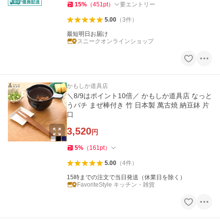
15
%
（
451
pt
）
要エントリー
5.00
（
3
件
）
最短明日お届け
スニークオンラインショップ
かもしか道具店
＼8/9はポイント10倍／ かもしか道具店 なっと
うバチ まぜ棒付き 竹 日本製 萬古焼 納豆鉢 片
口
3,520
円
5
%
（
161
pt
）
5.00
（
4
件
）
15時までの注文で当日発送（休業日を除く）
FavoriteStyle キッチン・雑貨