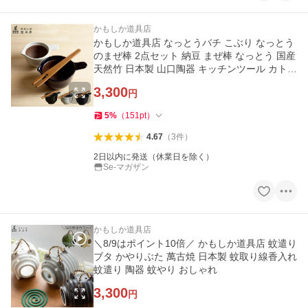
かもしか道具店
かもしか道具店 なっとうバチ こぶり なっとう
のまぜ棒 2点セット 納豆 まぜ棒 なっとう 国産
天然竹 日本製 山口陶器 キッチンツール カトラ
リー 竹製 セット
3,300
円
5
%
（
151
pt
）
4.67
（
3
件
）
2日以内に発送（休業日を除く）
Se-マガザン
かもしか道具店
＼8/9はポイント10倍／ かもしか道具店 蚊遣り
ブタ かやりぶた 萬古焼 日本製 蚊取り線香入れ
蚊遣り 陶器 蚊やり おしゃれ
3,300
円