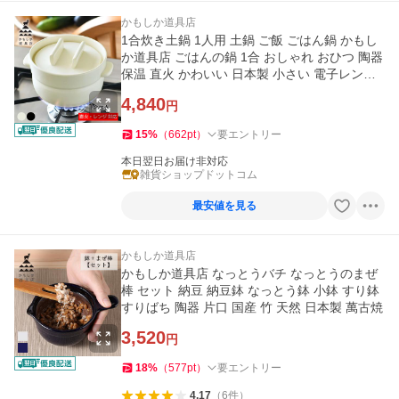
かもしか道具店
1合炊き土鍋 1人用 土鍋 ご飯 ごはん鍋 かもし
か道具店 ごはんの鍋 1合 おしゃれ おひつ 陶器
保温 直火 かわいい 日本製 小さい 電子レンジ
対応 美味しい 白 黒
4,840
円
15
%
（
662
pt
）
要エントリー
本日翌日お届け非対応
雑貨ショップドットコム
最安値を見る
かもしか道具店
かもしか道具店 なっとうバチ なっとうのまぜ
棒 セット 納豆 納豆鉢 なっとう鉢 小鉢 すり鉢
すりばち 陶器 片口 国産 竹 天然 日本製 萬古焼
3,520
円
18
%
（
577
pt
）
要エントリー
4.17
（
6
件
）