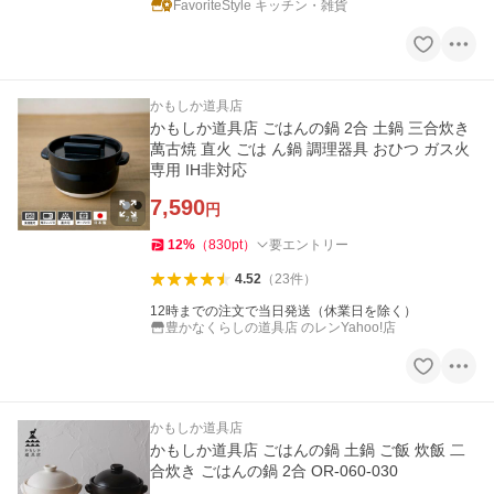
FavoriteStyle キッチン・雑貨
かもしか道具店
かもしか道具店 ごはんの鍋 2合 土鍋 三合炊き
萬古焼 直火 ごは ん鍋 調理器具 おひつ ガス火
専用 IH非対応
7,590
円
12
%
（
830
pt
）
要エントリー
4.52
（
23
件
）
12時までの注文で当日発送（休業日を除く）
豊かなくらしの道具店 のレンYahoo!店
かもしか道具店
かもしか道具店 ごはんの鍋 土鍋 ご飯 炊飯 二
合炊き ごはんの鍋 2合 OR-060-030