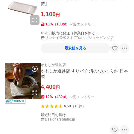
荷】
1,100
円
10
%
（
100
pt
）
要エントリー
4〜6日以内に発送（休業日を除く）
リンナイ公式ストアYahoo!ショッピング店
最安値を見る
かもしか道具店
かもしか道具店 すりバチ 溝のないすり鉢 日本
製
4,400
円
12
%
（
482
pt
）
要エントリー
4.50
（
10
件
）
最短明日お届け
Designers&labo.jp