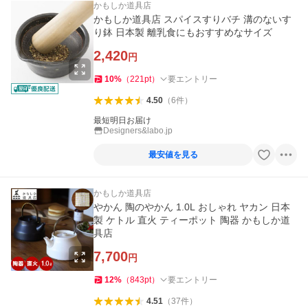
かもしか道具店
かもしか道具店 スパイスすりバチ 溝のないす
り鉢 日本製 離乳食にもおすすめなサイズ
2,420
円
10
%
（
221
pt
）
要エントリー
4.50
（
6
件
）
最短明日お届け
Designers&labo.jp
最安値を見る
かもしか道具店
やかん 陶のやかん 1.0L おしゃれ ヤカン 日本
製 ケトル 直火 ティーポット 陶器 かもしか道
具店
7,700
円
12
%
（
843
pt
）
要エントリー
4.51
（
37
件
）