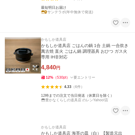
最短明日お届け
サンテラボ(年中無休で発送)
かもしか道具店
かもしか道具店 ごはんの鍋 1合 土鍋 一合炊き
萬古焼 直火 ごはん鍋 調理器具 おひつ ガス火
専用 IH非対応
4,840
円
12
%
（
530
pt
）
要エントリー
4.33
（
6
件
）
12時までの注文で当日発送（休業日を除く）
豊かなくらしの道具店 のレンYahoo!店
かもしか道具店
かもしか道具店 海苔の皿（白）【製造元出