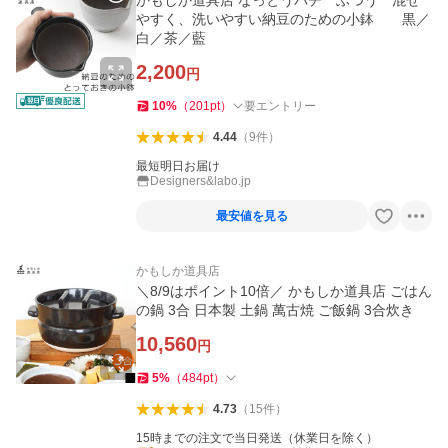
かもしか道具店 なっとうバチ ふつう 混ぜ
やすく、洗いやすい納豆のための小鉢 黒／
白／茶／藍
2,200
円
10
%
（
201
pt
）
要エントリー
4.44
（
9
件
）
最短明日お届け
Designers&labo.jp
最安値を見る
かもしか道具店
＼8/9はポイント10倍／ かもしか道具店 ごはん
の鍋 3合 日本製 土鍋 萬古焼 ご飯鍋 3合炊き
10,560
円
5
%
（
484
pt
）
4.73
（
15
件
）
15時までの注文で当日発送（休業日を除く）