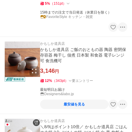
5
%
（
151
pt
）
15時までの注文で当日発送（休業日を除く）
FavoriteStyle キッチン・雑貨
かもしか道具店
かもしか道具店 ご飯のおともの器 陶器 密閉保
存容器 梅干し 佃煮 日本製 和食器 電子レンジ
可 食洗機可
3,146
円
12
%
（
343
pt
）
要エントリー
最短明日お届け
Designers&labo.jp
最安値を見る
かもしか道具店
＼8/9はポイント10倍／ かもしか道具店 ごはん