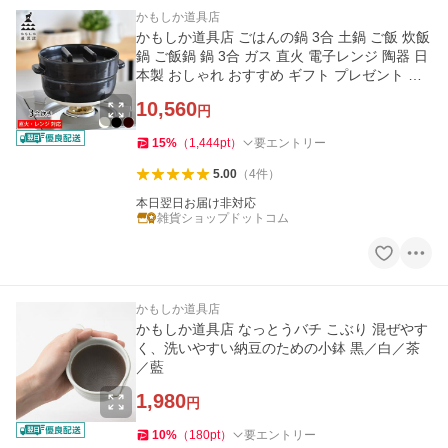
かもしか道具店
かもしか道具店 ごはんの鍋 3合 土鍋 ご飯 炊飯
鍋 ご飯鍋 鍋 3合 ガス 直火 電子レンジ 陶器 日
本製 おしゃれ おすすめ ギフト プレゼント 便
利 簡単 ご飯
10,560
円
15
%
（
1,444
pt
）
要エントリー
5.00
（
4
件
）
本日翌日お届け非対応
雑貨ショップドットコム
かもしか道具店
かもしか道具店 なっとうバチ こぶり 混ぜやす
く、洗いやすい納豆のための小鉢 黒／白／茶
／藍
1,980
円
10
%
（
180
pt
）
要エントリー