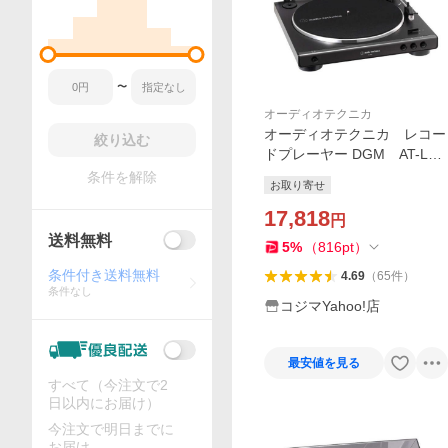
〜
オーディオテクニカ
オーディオテクニカ レコー
絞り込む
ドプレーヤー DGM AT-LP6
0X DGM
条件を解除
お取り寄せ
17,818
円
送料無料
5
%
（
816
pt
）
条件付き送料無料
4.69
（
65
件
）
条件なし
コジマYahoo!店
最安値を見る
すべて（今注文で2
日以内にお届け）
今注文で明日までに
お届け