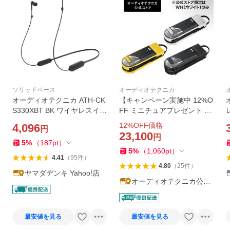
ソリッドベース
オーディオテクニカ
オーディオテクニカ ATH-CK
【キャンペーン実施中 12%O
S330XBT BK ワイヤレスイヤ
FF ミニチュアプレゼント ~
ホン Bluetooth ネックバンド
8/26】オーディオテクニカ A
12
%OFF価格
4,096
円
マイク対応 ブラック
T-SB727 レコードプレーヤ
23,100
円
ー サウンドバーガー Bluetoo
5
%
（
187
pt
）
5
%
（
1,060
pt
）
th ベルトドライブ方式
4.41
（
95
件
）
4.80
（
25
件
）
ヤマダデンキ Yahoo!店
オーディオテクニカ公式
Yahoo!店
最安値を見る
最安値を見る