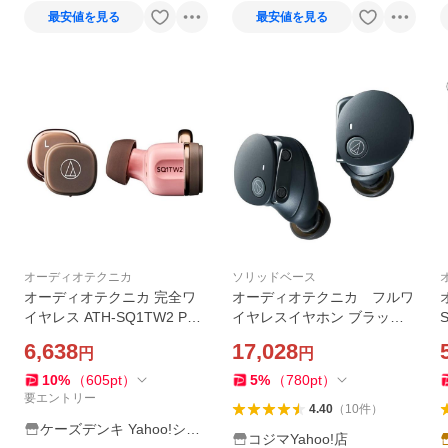
最安値を見る
最安値を見る
オーディオテクニカ
ソリッドベース
オーディオテクニカ 完全ワ
オーディオテクニカ フルワ
イヤレス ATH-SQ1TW2 PB
イヤレスイヤホン ブラッ
W
ク ATH-CKS50TW2BK
6,638
17,028
円
円
10
%
（
605
pt
）
5
%
（
780
pt
）
要エントリー
4.40
（
10
件
）
ケーズデンキ Yahoo!ショ
コジマYahoo!店