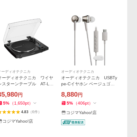
オーディオテクニカ
オーディオテクニカ
オーディオテクニカ ワイヤ
オーディオテクニカ USBTy
レスターンテーブル AT-LP
pe-Cイヤホン ベージュゴー
3XBT BK
ルド ATH-CKD7NC BGD
35,980
8,880
円
円
5
%
（
1,650
pt
）
5
%
（
406
pt
）
4.83
（
6
件
）
コジマYahoo!店
コジマYahoo!店