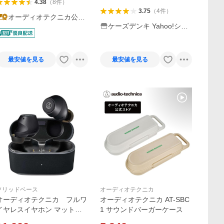
4.38
（
8
件
）
3.75
（
4
件
）
オーディオテクニカ公式
ケーズデンキ Yahoo!ショ
Yahoo!店
ップ
最安値を見る
最安値を見る
ソリッドベース
オーディオテクニカ
オーディオテクニカ フルワ
オーディオテクニカ AT-SBC
イヤレスイヤホン マットブ
1 サウンドバーガーケース
ラック [ ノイズキャンセリン