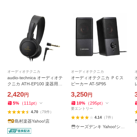
オーディオテクニカ
オーディオテクニカ
audio-technica オーディオテ
オーディオテクニカ ＰＣス
クニカ ATH-EP100 楽器用モ
ピーカー AT-SP95
ニターヘッドホン
2,420
3,250
円
円
5
%
（
111
pt
）
10
%
（
295
pt
）
要エントリー
4.70
（
79
件
）
4.14
（
7
件
）
島村楽器Yahoo!店
ケーズデンキ Yahoo!ショ
ップ