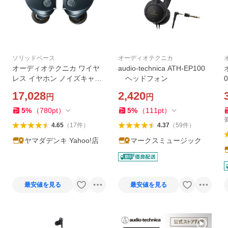
ソリッドベース
オーディオテクニカ
オーディオテクニカ ワイヤ
audio-technica ATH-EP100
レス イヤホン ノイズキャン
ヘッドフォン
セリング IP55 最大25時間 U
17,028
2,420
円
円
SB-C ATH-CKS50TW2 BK ブ
ラック系
5
%
（
780
pt
）
5
%
（
111
pt
）
4.65
（
17
件
）
4.37
（
59
件
）
ヤマダデンキ Yahoo!店
マークスミュージック
最安値を見る
最安値を見る