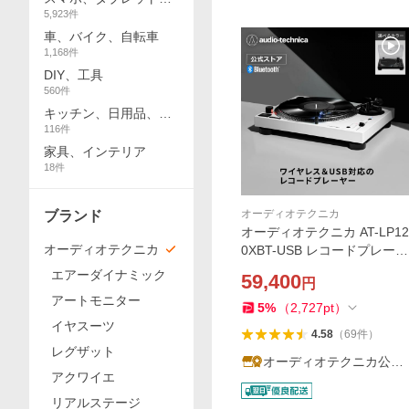
5,923
件
パソコン
車、バイク、自転車
1,168
件
DIY、工具
560
件
キッチン、日用品、文
116
件
具
家具、インテリア
18
件
オーディオテクニカ
ブランド
オーディオテクニカ AT-LP12
オーディオテクニカ
0XBT-USB レコードプレーヤ
ー 公式限定 ターンテーブル
エアーダイナミック
59,400
円
Bluetooth USB接続
アートモニター
5
%
（
2,727
pt
）
イヤスーツ
4.58
（
69
件
）
レグザット
オーディオテクニカ公式
アクワイエ
Yahoo!店
リアルステージ