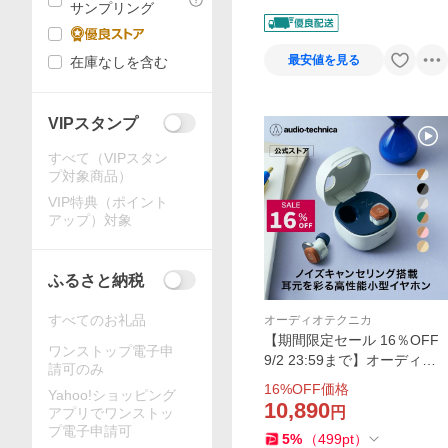
サンプリング
最安値を見る
在庫なしを含む
VIPスタンプ
すべて（VIPスタン
プ対象商品）
VIP特典（ポイント
アップ）対象
ふるさと納税
すべてのお礼品
オーディオテクニカ
【期間限定セール 16％OFF
ワンストップ電子申
9/2 23:59まで】オーディオ
請可のみ
テクニカ ATH-SQ1TW2NC
16
%OFF価格
Yahoo!ショッピング
ワイヤレスイヤホン ノイズ
10,890
円
アプリでワンストッ
キャンセリング Bluetooth な
プ電子申請可
5
%
（
499
pt
）
がら聞き