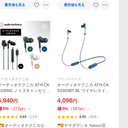
最安値を見る
最安値を見る
オーディオテクニカ
ソリッドベース
オーディオテクニカ ATH-CK
オーディオテクニカ ATH-CK
S330NC ノイズキャンセリン
S330XBT BL ワイヤレスイヤ
グ 有線 USB Type-C用イヤホ
ホン Bluetooth ネックバンド
5,940
4,096
円
円
ン
マイク対応 ブルー
5
%
（
272
pt
）
5
%
（
187
pt
）
4.69
（
13
件
）
4.45
（
38
件
）
オーディオテクニカ公式
ヤマダデンキ Yahoo!店