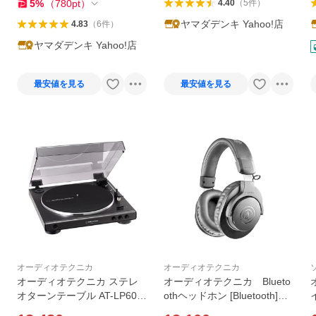
5
%
（
780
pt
）
4.40
（
5
件
）
ヤマダデンキ Yahoo!店
4.83
（
6
件
）
ヤマダデンキ Yahoo!店
最安値を見る
最安値を見る
オーディオテクニカ
オーディオテクニカ
オーディオテクニカ ステレ
オーディオテクニカ Blueto
オターンテーブル AT-LP60X
othヘッドホン [Bluetooth] A
DGM
TH-M20xBT