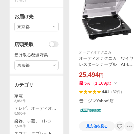
お届け先
東京都
店頭受取
オーディオテクニカ
受け取る都道府県
オーディオテクニカ ワイヤ
レスターンテーブル AT-LP
東京都
60XBT GBK
25,494
円
5
%
（
1,169
pt
）
カテゴリ
4.81
（
32
件
）
家電
コジマYahoo!店
8,954
件
テレビ、オーディオ、
8,560
件
カメラ
楽器、手芸、コレクシ
7,504
件
最安値を見る
ョン
スマホ、タブレット、