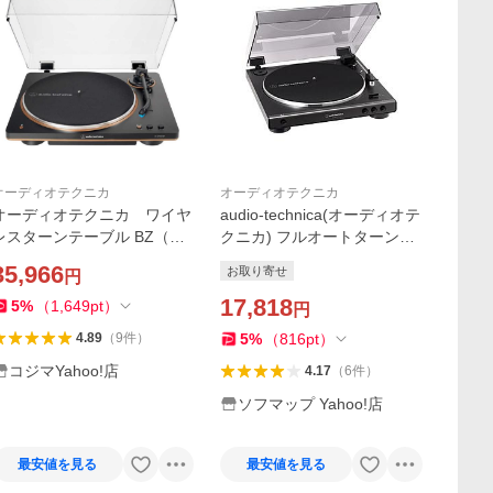
オーディオテクニカ
オーディオテクニカ
オーディオテクニカ ワイヤ
audio-technica(オーディオテ
レスターンテーブル BZ（ブ
クニカ) フルオートターンテ
ラック / ブロンズ ） AT-LP
ーブル AT-LP60X DGM ダ
35,966
お取り寄せ
円
70XBTBZ-JP
ークガンメタリック [フォノ
イコライザー内蔵] 【sof00
17,818
5
%
（
1,649
pt
）
円
1】
5
%
（
816
pt
）
4.89
（
9
件
）
コジマYahoo!店
4.17
（
6
件
）
ソフマップ Yahoo!店
最安値を見る
最安値を見る