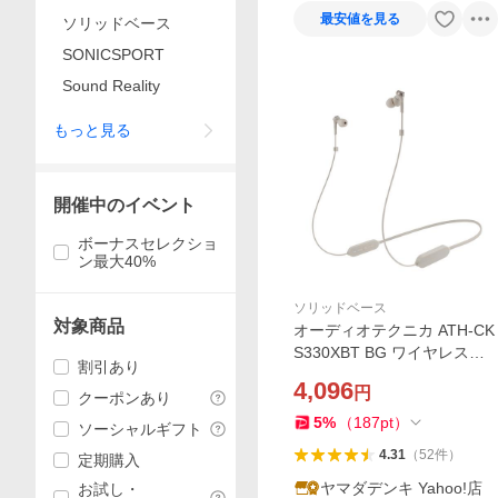
最安値を見る
ソリッドベース
SONICSPORT
Sound Reality
もっと見る
開催中のイベント
ボーナスセレクショ
ン最大40%
ソリッドベース
対象商品
オーディオテクニカ ATH-CK
S330XBT BG ワイヤレスイ
割引あり
ヤホン Bluetooth ネックバン
4,096
円
ド マイク対応 ベージュ
クーポンあり
5
%
（
187
pt
）
ソーシャルギフト
4.31
（
52
件
）
定期購入
ヤマダデンキ Yahoo!店
お試し・