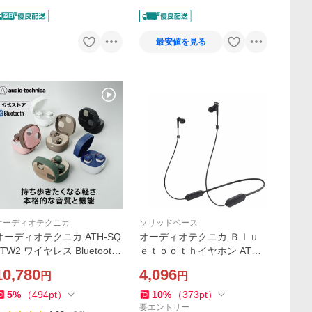
Yahoo!店
最安値を見る
オーディオテクニカ
ソリッドベース
オーディオテクニカ ATH-SQ
オーディオテクニカ Ｂｌｕ
1TW2 ワイヤレス Bluetooth
ｅｔｏｏｔｈイヤホン ATH-
マルチポイント ながら聞き
CKS330XBT BK
10,780
4,096
円
円
ハンズフリー通話 片耳通話
小型 低遅延
5
%
（
494
pt
）
10
%
（
373
pt
）
要エントリー