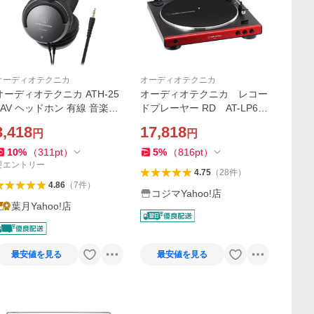
オーディオテクニカ
オーディオテクニカ
オーディオテクニカ ATH-25
オーディオテクニカ レコー
0AV ヘッドホン 有線 音楽・
ドプレーヤー RD AT-LP60
映画観賞用 軽量 3.5mm接続
X RD
3,418
17,818
円
円
ブラック
10
%
（
311
pt
）
5
%
（
816
pt
）
要エントリー
4.75
（
28
件
）
4.86
（
7
件
）
コジマYahoo!店
葉月Yahoo!店
最安値を見る
最安値を見る