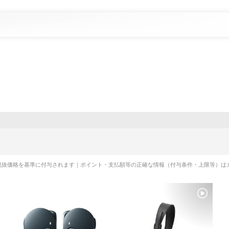
税抜価格を基準に付与されます｜ポイント・支払額等の正確な情報（付与条件・上限等）は