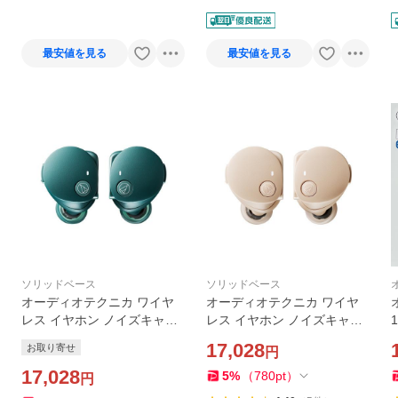
ップ
最安値を見る
最安値を見る
ソリッドベース
ソリッドベース
オーディオテクニカ ワイヤ
オーディオテクニカ ワイヤ
レス イヤホン ノイズキャン
レス イヤホン ノイズキャン
セリング IP55 最大25時間 U
セリング IP55 最大25時間 U
17,028
お取り寄せ
円
SB-C ATH-CKS50TW2 GR
SB-C ATH-CKS50TW2 BG
グリーン系
17,028
ベージュ系
5
%
（
780
pt
）
円