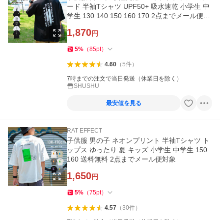
ード 半袖Tシャツ UPF50+ 吸水速乾 小学生 中
学生 130 140 150 160 170 2点までメール便対
象 送料無料
1,870
円
5
%
（
85
pt
）
4.60
（
5
件
）
7時までの注文で当日発送（休業日を除く）
SHUSHU
最安値を見る
RAT EFFECT
子供服 男の子 ネオンプリント 半袖Tシャツ ト
ップス ゆったり 夏 キッズ 小学生 中学生 150
160 送料無料 2点までメール便対象
1,650
円
5
%
（
75
pt
）
4.57
（
30
件
）