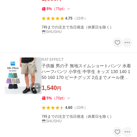
5
%
（
75
pt
）
4.75
（
16
件
）
7時までの注文で当日発送（休業日を除く）
SHUSHU
RAT EFFECT
子供服 男の子 無地スイムショートパンツ 水着
ハーフパンツ 小学生 中学生 キッズ 130 140 1
50 160 170 ビーチグッズ 2点までメール便対
象
1,540
円
5
%
（
70
pt
）
4.60
（
10
件
）
7時までの注文で当日発送（休業日を除く）
SHUSHU