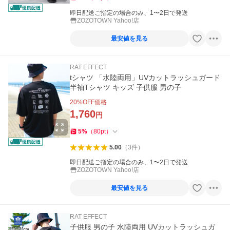
即日配送ご指定の場合のみ、1〜2日で発送
ZOZOTOWN Yahoo!店
最安値を見る
RAT EFFECT
tシャツ 「水陸両用」UVカットラッシュガード
半袖Tシャツ キッズ 子供服 男の子
20
%OFF価格
1,760
円
5
%
（
80
pt
）
5.00
（
3
件
）
即日配送ご指定の場合のみ、1〜2日で発送
ZOZOTOWN Yahoo!店
最安値を見る
RAT EFFECT
子供服 男の子 水陸両用 UVカットラッシュガ