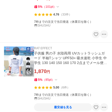
5
%
（
101
pt
）
4.76
（
33
件
）
7時までの注文で当日発送（休業日を除く）
SHUSHU
RAT EFFECT
子供服 男の子 水陸両用 UVカットラッシュガ
ード 半袖Tシャツ UPF50+ 吸水速乾 小学生 中
学生 130 140 150 160 170 2点までメール便対
象 送料無料
1,870
円
5
%
（
85
pt
）
5.00
（
6
件
）
7時までの注文で当日発送（休業日を除く）
SHUSHU
最安値を見る