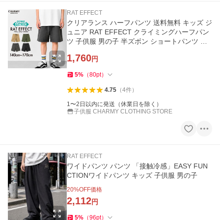
RAT EFFECT
クリアランス ハーフパンツ 送料無料 キッズ ジ
ュニア RAT EFFECT クライミングハーフパン
ツ 子供服 男の子 半ズボン ショートパンツ 小
学生 高学年 中学生
1,760
円
5
%
（
80
pt
）
4.75
（
4
件
）
1〜2日以内に発送（休業日を除く）
子供服 CHARMY CLOTHING STORE
RAT EFFECT
ワイドパンツ パンツ 「接触冷感」EASY FUN
CTIONワイドパンツ キッズ 子供服 男の子
20
%OFF価格
2,112
円
5
%
（
96
pt
）