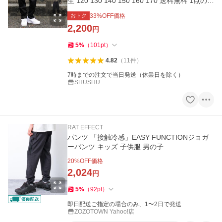
生 120 130 140 150 160 170 送料無料 1点のみ
メール便対象
おトク
33
%OFF価格
2,200
円
5
%
（
101
pt
）
4.82
（
11
件
）
7時までの注文で当日発送（休業日を除く）
SHUSHU
RAT EFFECT
パンツ 「接触冷感」EASY FUNCTIONジョガ
ーパンツ キッズ 子供服 男の子
20
%OFF価格
2,024
円
5
%
（
92
pt
）
即日配送ご指定の場合のみ、1〜2日で発送
ZOZOTOWN Yahoo!店