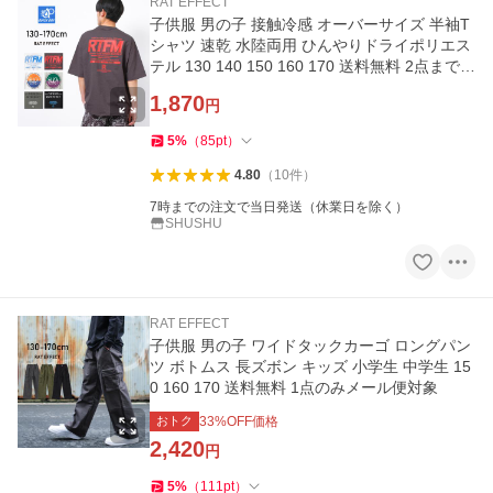
RAT EFFECT
子供服 男の子 接触冷感 オーバーサイズ 半袖T
シャツ 速乾 水陸両用 ひんやりドライポリエス
テル 130 140 150 160 170 送料無料 2点までメ
ール便対象
1,870
円
5
%
（
85
pt
）
4.80
（
10
件
）
7時までの注文で当日発送（休業日を除く）
SHUSHU
RAT EFFECT
子供服 男の子 ワイドタックカーゴ ロングパン
ツ ボトムス 長ズボン キッズ 小学生 中学生 15
0 160 170 送料無料 1点のみメール便対象
おトク
33
%OFF価格
2,420
円
5
%
（
111
pt
）