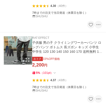
4.30
（
40
件
）
7時までの注文で当日発送（休業日を除く）
SHUSHU
RAT EFFECT
子供服 男の子 クライミングワーカーパンツ ロ
ングパンツ ボトムス 長ズボン キッズ 小学生
中学生 120 130 140 150 160 170 送料無料 1点
のみメール便対象
おトク
33
%OFF価格
2,200
円
5
%
（
101
pt
）
4.37
（
43
件
）
7時までの注文で当日発送（休業日を除く）
SHUSHU