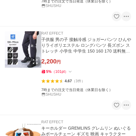
7時までの注文で当日発送（休業日を除く）
SHUSHU
RAT EFFECT
子供服 男の子 接触冷感 ジョガーパンツ ひんや
りライポリエステル ロングパンツ 長ズボン ス
トレッチ 小学生 中学生 150 160 170 送料無料
1点のみメール便対象
2,200
円
5
%
（
101
pt
）
4.67
（
3
件
）
7時までの注文で当日発送（休業日を除く）
SHUSHU
RAT EFFECT
キーホルダー GREMLINS グレムリン ぬいぐる
みボールチェーン ギズモ 映画 キャラクター