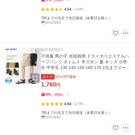
5
%
（
80
pt
）
4.54
（
13
件
）
7時までの注文で当日発送（休業日を除く）
SHUSHU
RAT EFFECT
子供服 男の子 水陸両用 ドライポリエステルハ
ーフパンツ ボトムス 半ズボン 夏 キッズ 小学
生 中学生 130 140 150 160 170 2点までメール
便対象 送料無料
おトク
30
%OFF価格
1,760
円
5
%
（
80
pt
）
4.94
（
17
件
）
7時までの注文で当日発送（休業日を除く）
SHUSHU