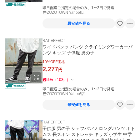
即日配送ご指定の場合のみ、1〜2日で発送
ZOZOTOWN Yahoo!店
最安値を見る
RAT EFFECT
ワイドパンツ パンツ クライミングワーカーパ
ンツ キッズ 子供服 男の子
10
%OFF価格
2,277
円
5
%
（
103
pt
）
即日配送ご指定の場合のみ、1〜2日で発送
ZOZOTOWN Yahoo!店
最安値を見る
RAT EFFECT
子供服 男の子 シェフパンツ ロングパンツ ボト
ムス 長ズボン ストレッチ キッズ 小学生 中学