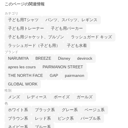
このページの関連情報
カテゴリ
子ども用Tシャツ
パンツ、スパッツ、レギンス
子ども用トレーナー
子ども用パーカー
子ども用ジャケット、ブルゾン
ラッシュガード キッズ
ラッシュガード（子ども用）
子ども水着
ブランド
NARUMIYA
BREEZE
Disney
devirock
apres les cours
PAIRMANON STREET
THE NORTH FACE
GAP
pairmanon
GLOBAL WORK
性別
メンズ
レディース
ボーイズ
ガールズ
色
ホワイト系
ブラック系
グレー系
ベージュ系
ブラウン系
レッド系
ピンク系
パープル系
ネイビー系
ブルー系