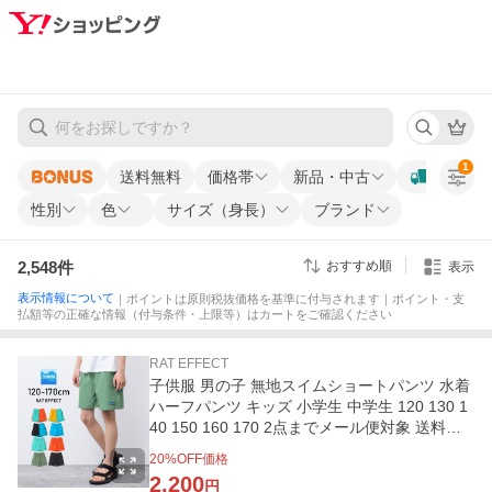
1
送料無料
価格帯
新品・中古
性別
色
サイズ（身長）
ブランド
2,548
件
おすすめ順
表示
表示情報について
｜ポイントは原則税抜価格を基準に付与されます｜ポイント・支
払額等の正確な情報（付与条件・上限等）はカートをご確認ください
RAT EFFECT
子供服 男の子 無地スイムショートパンツ 水着
ハーフパンツ キッズ 小学生 中学生 120 130 1
40 150 160 170 2点までメール便対象 送料無
料
20
%OFF価格
2,200
円