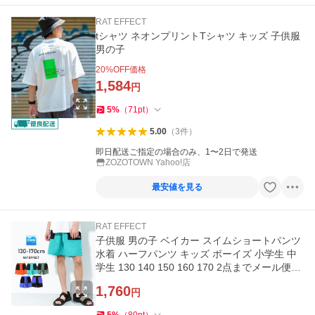
RAT EFFECT
tシャツ ネオンプリントTシャツ キッズ 子供服
男の子
20
%OFF価格
1,584
円
5
%
（
71
pt
）
5.00
（
3
件
）
即日配送ご指定の場合のみ、1〜2日で発送
ZOZOTOWN Yahoo!店
最安値を見る
RAT EFFECT
子供服 男の子 ベイカー スイムショートパンツ
水着 ハーフパンツ キッズ ボーイズ 小学生 中
学生 130 140 150 160 170 2点までメール便対
象 送料無料
1,760
円