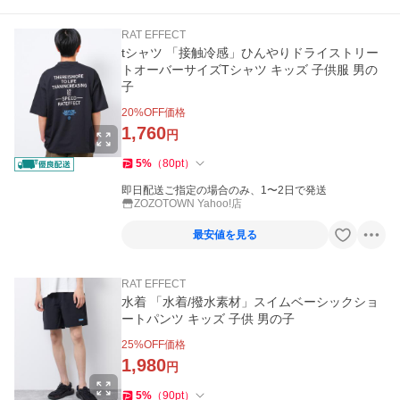
RAT EFFECT
tシャツ 「接触冷感」ひんやりドライストリー
トオーバーサイズTシャツ キッズ 子供服 男の
子
20
%OFF価格
1,760
円
5
%
（
80
pt
）
即日配送ご指定の場合のみ、1〜2日で発送
ZOZOTOWN Yahoo!店
最安値を見る
RAT EFFECT
水着 「水着/撥水素材」スイムベーシックショ
ートパンツ キッズ 子供 男の子
25
%OFF価格
1,980
円
5
%
（
90
pt
）