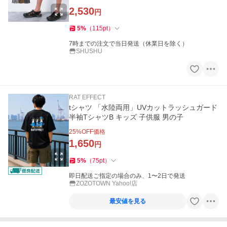
2,530
円
5
%
（
115
pt
）
7時までの注文で当日発送（休業日を除く）
SHUSHU
RAT EFFECT
tシャツ 「水陸両用」UVカットラッシュガード
半袖TシャツB キッズ 子供服 男の子
25
%OFF価格
1,650
円
5
%
（
75
pt
）
即日配送ご指定の場合のみ、1〜2日で発送
ZOZOTOWN Yahoo!店
最安値を見る