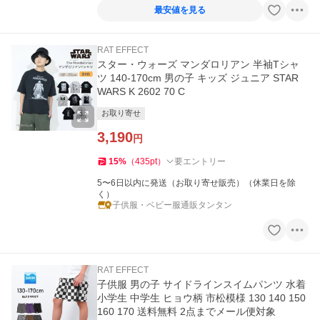
最安値を見る
RAT EFFECT
スター・ウォーズ マンダロリアン 半袖Tシャ
ツ 140-170cm 男の子 キッズ ジュニア STAR
WARS K 2602 70 C
お取り寄せ
3,190
円
15
%
（
435
pt
）
要エントリー
5〜6日以内に発送（お取り寄せ販売）（休業日を除
く）
子供服・ベビー服通販タンタン
RAT EFFECT
子供服 男の子 サイドラインスイムパンツ 水着
小学生 中学生 ヒョウ柄 市松模様 130 140 150
160 170 送料無料 2点までメール便対象