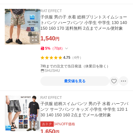
RAT EFFECT
子供服 男の子 水着 総柄プリントスイムショー
トパンツ ハーフパンツ 小学生 中学生 130 140
150 160 170 送料無料 2点までメール便対象
1,540
円
5
%
（
70
pt
）
4.75
（
4
件
）
7時までの注文で当日発送（休業日を除く）
SHUSHU
最安値を見る
RAT EFFECT
子供服 総柄スイムパンツ 男の子 水着 ハーフパ
ンツ サーフパンツ キッズ 小学生 中学生 120 1
30 140 150 160 2点までメール便対象
おトク
34
%OFF価格
1,650
円