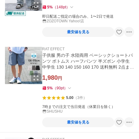
5
%
（
148
pt
）
即日配送ご指定の場合のみ、1〜2日で発送
ZOZOTOWN Yahoo!店
最安値を見る
RAT EFFECT
子供服 男の子 水陸両用 ベーシックショートパ
ンツ ボトムス ハーフパンツ 半ズボン 小学生
中学生 130 140 150 160 170 送料無料 2点まで
メール便対象
1,980
円
5
%
（
90
pt
）
5.00
（
3
件
）
7時までの注文で当日発送（休業日を除く）
SHUSHU
最安値を見る