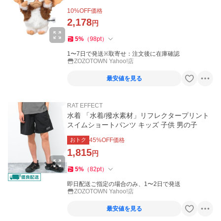
10
%OFF価格
2,178
円
5
%
（
98
pt
）
1〜7日で発送※取寄せ：注文後に在庫確認
ZOZOTOWN Yahoo!店
最安値を見る
RAT EFFECT
水着 「水着/撥水素材」リフレクタープリント
スイムショートパンツ キッズ 子供 男の子
おトク
45
%OFF価格
1,815
円
5
%
（
82
pt
）
即日配送ご指定の場合のみ、1〜2日で発送
ZOZOTOWN Yahoo!店
最安値を見る