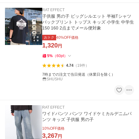
RAT EFFECT
子供服 男の子 ビッグシルエット 半袖Tシャツ
バックプリント トップス キッズ 小学生 中学生
150 160 2点までメール便対象
おトク
40
%OFF価格
1,320
円
5
%
（
60
pt
）
4.74
（
19
件
）
7時までの注文で当日発送（休業日を除く）
SHUSHU
RAT EFFECT
ワイドパンツ パンツ ワイドケミカルデニムパ
ンツ キッズ 子供服 男の子
10
%OFF価格
3,267
円