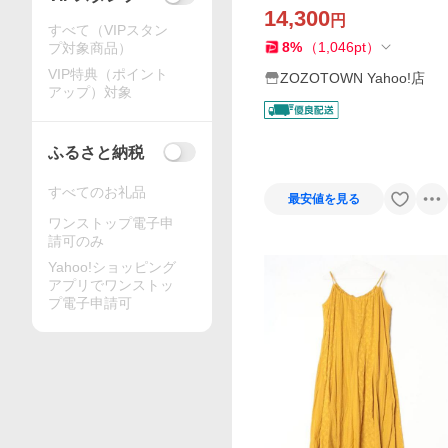
14,300
円
すべて（VIPスタン
8
%
（
1,046
pt
）
プ対象商品）
VIP特典（ポイント
ZOZOTOWN Yahoo!店
アップ）対象
ふるさと納税
すべてのお礼品
最安値を見る
ワンストップ電子申
請可のみ
Yahoo!ショッピング
アプリでワンストッ
プ電子申請可