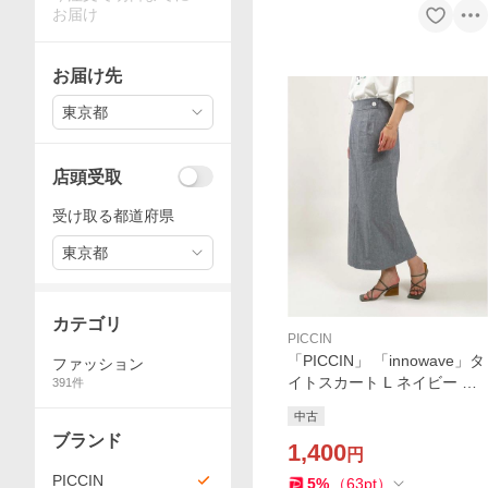
お届け
お届け先
東京都
店頭受取
受け取る都道府県
東京都
カテゴリ
PICCIN
「PICCIN」 「innowave」タ
ファッション
イトスカート L ネイビー レ
391
件
ディース
中古
ブランド
1,400
円
PICCIN
5
%
（
63
pt
）