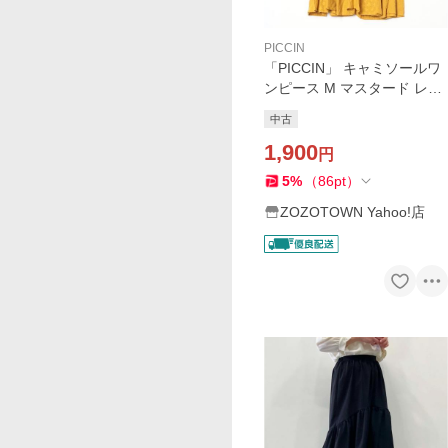
PICCIN
「PICCIN」 キャミソールワ
ンピース M マスタード レデ
ィース
中古
1,900
円
5
%
（
86
pt
）
ZOZOTOWN Yahoo!店