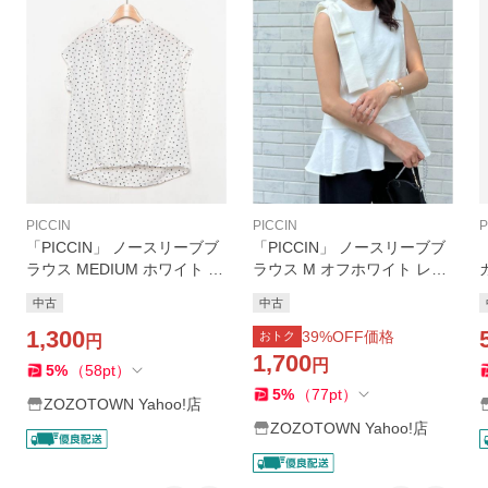
PICCIN
PICCIN
P
「PICCIN」 ノースリーブブ
「PICCIN」 ノースリーブブ
ラウス MEDIUM ホワイト レ
ラウス M オフホワイト レデ
ディース
ィース
中古
中古
1,300
39
%OFF価格
おトク
円
1,700
円
5
%
（
58
pt
）
5
%
（
77
pt
）
ZOZOTOWN Yahoo!店
ZOZOTOWN Yahoo!店