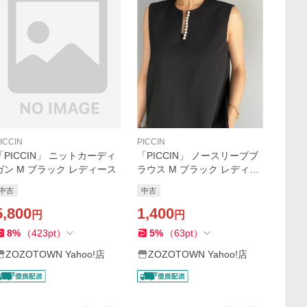
ICCIN
PICCIN
「PICCIN」 ニットカーディ
「PICCIN」 ノースリーブブ
ガン M ブラック レディース
ラウス M ブラック レディー
ス
中古
中古
5,800
1,400
円
円
8
%
（
423
pt
）
5
%
（
63
pt
）
ZOZOTOWN Yahoo!店
ZOZOTOWN Yahoo!店