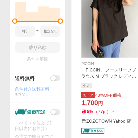
〜
絞り込む
条件を解除
PICCIN
「PICCIN」 ノースリーブブ
ラウス M ブラック レディー
送料無料
ス
中古
条件付き送料無料
条件なし
48
%OFF価格
おトク
1,700
円
5
%
（
77
pt
）
ZOZOTOWN Yahoo!店
すべて（今注文で2
日以内にお届け）
今注文で明日までに