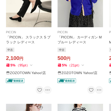
PICCIN
PICCIN
P
「PICCIN」 スラックス S ブ
「PICCIN」 カーディガン M
ラック レディース
ブルー レディース
中古
中古
2,100
500
円
円
5
%
（
95
pt
）
5
%
（
21
pt
）
ZOZOTOWN Yahoo!店
ZOZOTOWN Yahoo!店