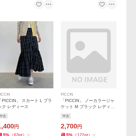
ICCIN
PICCIN
「PICCIN」 スカート L ブラ
「PICCIN」 ノーカラージャ
ック レディース
ケット M ブラック レディー
ス
中古
中古
1,400
2,700
円
円
5
%
（
63
pt
）
5
%
（
122
pt
）