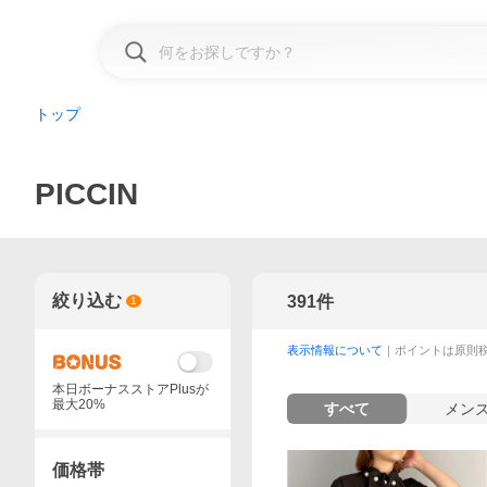
トップ
PICCIN
絞り込む
391
件
1
表示情報について
｜ポイントは原則
本日ボーナスストアPlusが
最大20%
すべて
メン
価格帯