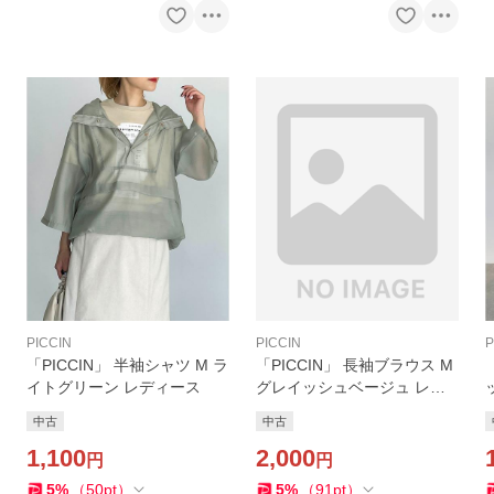
PICCIN
PICCIN
P
「PICCIN」 半袖シャツ M ラ
「PICCIN」 長袖ブラウス M
イトグリーン レディース
グレイッシュベージュ レデ
ィース
中古
中古
1,100
2,000
円
円
5
%
（
50
pt
）
5
%
（
91
pt
）