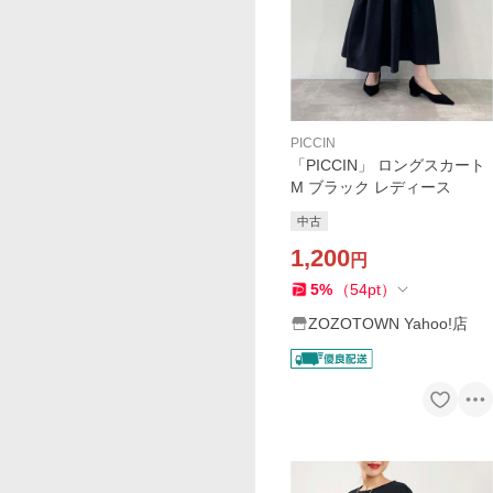
PICCIN
「PICCIN」 ロングスカート
M ブラック レディース
中古
1,200
円
5
%
（
54
pt
）
ZOZOTOWN Yahoo!店