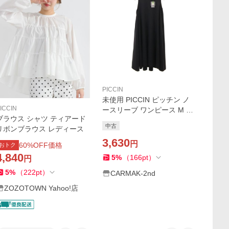
PICCIN
未使用 PICCIN ピッチン ノ
ICCIN
ースリーブ ワンピース M ブ
ブラウス シャツ ティアード
ラック レディース 古着 中古
中古
リボンブラウス レディース
3,630
円
60
%OFF価格
おトク
4,840
5
%
（
166
pt
）
円
5
%
（
222
pt
）
CARMAK-2nd
ZOZOTOWN Yahoo!店