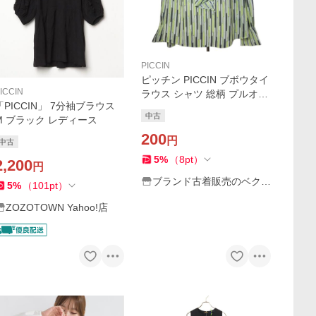
PICCIN
ピッチン PICCIN ブボウタイ
ICCIN
ラウス シャツ 総柄 プルオー
「PICCIN」 7分袖ブラウス
バー 長袖 M レモンイエロー
中古
M ブラック レディース
134340 /X レディース
200
円
中古
5
%
（
8
pt
）
2,200
円
ブランド古着販売のベクト
5
%
（
101
pt
）
ル
ZOZOTOWN Yahoo!店