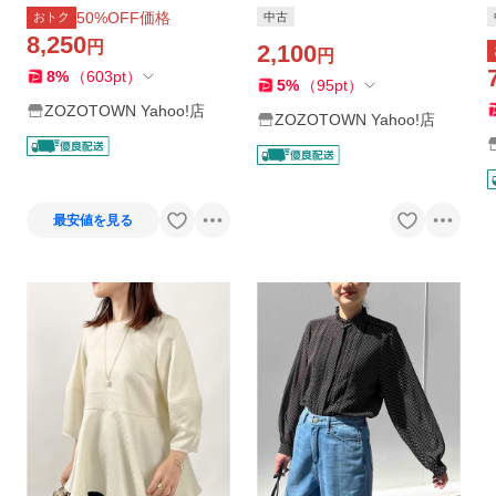
ージーパンツ レディース
50
%OFF価格
おトク
中古
8,250
円
2,100
円
8
%
（
603
pt
）
5
%
（
95
pt
）
ZOZOTOWN Yahoo!店
ZOZOTOWN Yahoo!店
最安値を見る