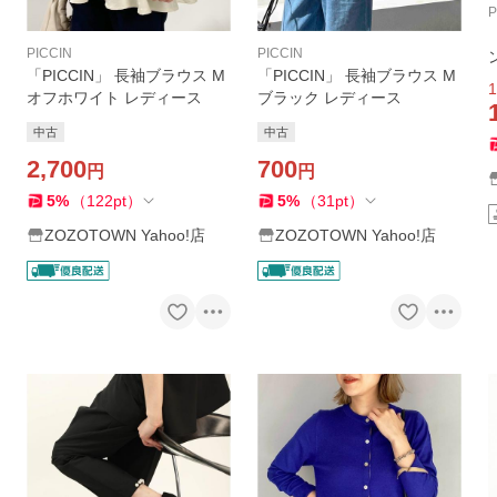
P
PICCIN
PICCIN
「PICCIN」 長袖ブラウス M
「PICCIN」 長袖ブラウス M
1
オフホワイト レディース
ブラック レディース
中古
中古
2,700
700
円
円
5
%
（
122
pt
）
5
%
（
31
pt
）
ZOZOTOWN Yahoo!店
ZOZOTOWN Yahoo!店