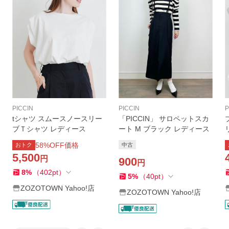
PICCIN
PICCIN
P
tシャツ スムースノースリー
「PICCIN」 サロペットスカ
ブＴシャツ レディース
ート M ブラック レディース
58
%OFF価格
おトク
中古
5,500
円
900
円
8
%
（
402
pt
）
5
%
（
40
pt
）
ZOZOTOWN Yahoo!店
ZOZOTOWN Yahoo!店