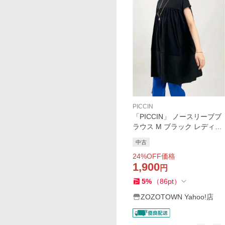
PICCIN
「PICCIN」 ノースリーブブ
ラウス M ブラック レディー
ス
中古
24
%OFF価格
1,900
円
5
%
（
86
pt
）
ZOZOTOWN Yahoo!店