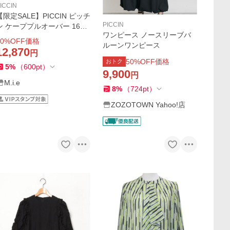
ICCIN
【限定SALE】PICCIN ピッチ
PICCIN
ン ケーププルオーバー 1605
ワンピース ノースリーブバ
20 キレイめ 大人上品 春夏
0
%OFF価格
ルーンワンピース
体型カバー 黒 ブラックトッ
12,870
円
プス 二の腕カバー 着痩せ ケ
50
%OFF価格
おトク
5
%
（
600
pt
）
ープトップス
9,900
円
M.i.e
8
%
（
724
pt
）
ZOZOTOWN Yahoo!店