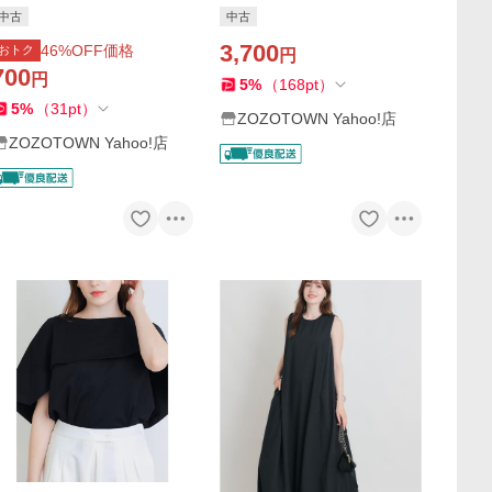
ス
中古
中古
3,700
46
%OFF価格
おトク
円
700
円
5
%
（
168
pt
）
5
%
（
31
pt
）
ZOZOTOWN Yahoo!店
ZOZOTOWN Yahoo!店