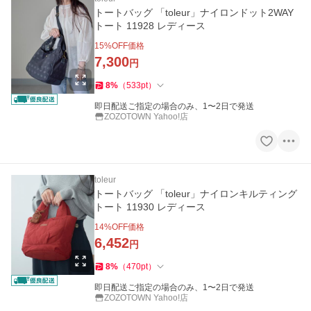
トートバッグ 「toleur」ナイロンドット2WAY
トート 11928 レディース
15
%OFF価格
7,300
円
8
%
（
533
pt
）
即日配送ご指定の場合のみ、1〜2日で発送
ZOZOTOWN Yahoo!店
toleur
トートバッグ 「toleur」ナイロンキルティング
トート 11930 レディース
14
%OFF価格
6,452
円
8
%
（
470
pt
）
即日配送ご指定の場合のみ、1〜2日で発送
ZOZOTOWN Yahoo!店