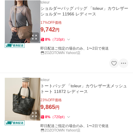
toleur
ショルダーバッグ バッグ 「toleur」カウレザー
ショルダー 11966 レディース
17
%OFF価格
9,742
円
8
%
（
710
pt
）
即日配送ご指定の場合のみ、1〜2日で発送
ZOZOTOWN Yahoo!店
toleur
トートバッグ 「toleur」カウレザー太メッシュ
トート 11872 レディース
23
%OFF価格
9,865
円
8
%
（
720
pt
）
即日配送ご指定の場合のみ、1〜2日で発送
ZOZOTOWN Yahoo!店