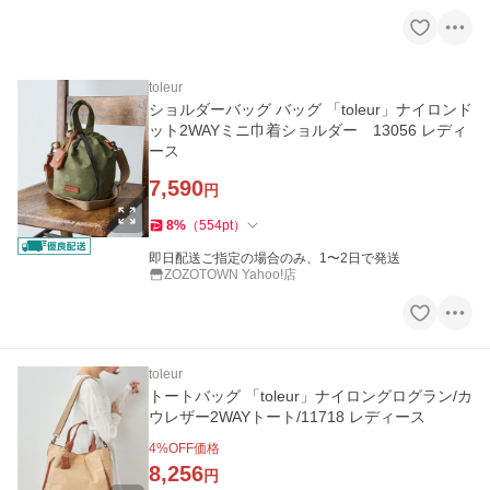
toleur
ショルダーバッグ バッグ 「toleur」ナイロンド
ット2WAYミニ巾着ショルダー 13056 レディ
ース
7,590
円
8
%
（
554
pt
）
即日配送ご指定の場合のみ、1〜2日で発送
ZOZOTOWN Yahoo!店
toleur
トートバッグ 「toleur」ナイロングログラン/カ
ウレザー2WAYトート/11718 レディース
4
%OFF価格
8,256
円