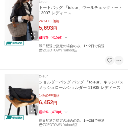
toleur
トートバッグ 「toleur」ウールチェックトート
13007 レディース
24
%OFF価格
5,693
円
8
%
（
415
pt
）
即日配送ご指定の場合のみ、1〜2日で発送
ZOZOTOWN Yahoo!店
toleur
ショルダーバッグ バッグ 「toleur」キャンバス
メッシュロールショルダー 11939 レディース
14
%OFF価格
6,452
円
8
%
（
470
pt
）
即日配送ご指定の場合のみ、1〜2日で発送
ZOZOTOWN Yahoo!店