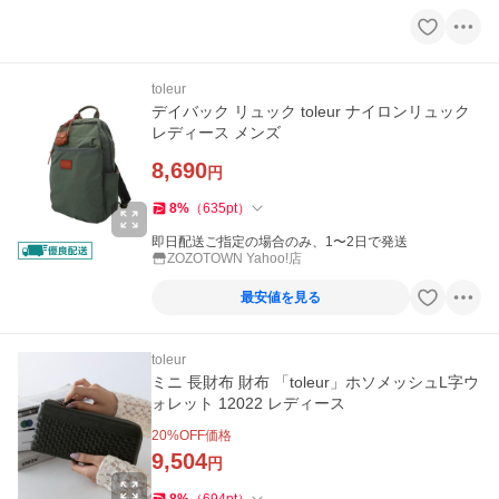
toleur
デイバック リュック toleur ナイロンリュック
レディース メンズ
8,690
円
8
%
（
635
pt
）
即日配送ご指定の場合のみ、1〜2日で発送
ZOZOTOWN Yahoo!店
最安値を見る
toleur
ミニ 長財布 財布 「toleur」ホソメッシュL字ウ
ォレット 12022 レディース
20
%OFF価格
9,504
円