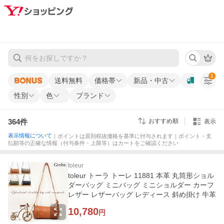
1
送料無料
価格帯
新品・中古
性別
色
ブランド
364
件
おすすめ順
表示
表示情報について
｜ポイントは原則税抜価格を基準に付与されます｜ポイント・支
払額等の正確な情報（付与条件・上限等）はカートをご確認ください
toleur
toleur トーラ トーレ 11881 本革 丸筒形ショル
ダーバッグ ミニバッグ ミニショルダー カーフ
レザー レザーバッグ レディース 斜め掛け 牛革
10,780
円