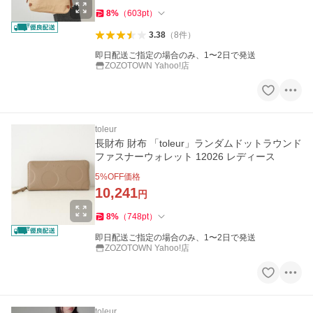
8
%
（
603
pt
）
3.38
（
8
件
）
即日配送ご指定の場合のみ、1〜2日で発送
ZOZOTOWN Yahoo!店
toleur
長財布 財布 「toleur」ランダムドットラウンド
ファスナーウォレット 12026 レディース
5
%OFF価格
10,241
円
8
%
（
748
pt
）
即日配送ご指定の場合のみ、1〜2日で発送
ZOZOTOWN Yahoo!店
toleur