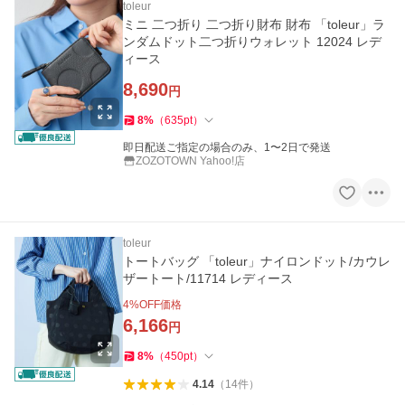
toleur
ミニ 二つ折り 二つ折り財布 財布 「toleur」ラ
ンダムドット二つ折りウォレット 12024 レデ
ィース
8,690
円
8
%
（
635
pt
）
即日配送ご指定の場合のみ、1〜2日で発送
ZOZOTOWN Yahoo!店
toleur
トートバッグ 「toleur」ナイロンドット/カウレ
ザートート/11714 レディース
4
%OFF価格
6,166
円
8
%
（
450
pt
）
4.14
（
14
件
）