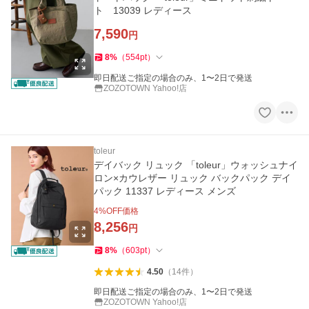
ト 13039 レディース
7,590
円
8
%
（
554
pt
）
即日配送ご指定の場合のみ、1〜2日で発送
ZOZOTOWN Yahoo!店
toleur
デイバック リュック 「toleur」ウォッシュナイ
ロン×カウレザー リュック バックパック デイ
パック 11337 レディース メンズ
4
%OFF価格
8,256
円
8
%
（
603
pt
）
4.50
（
14
件
）
即日配送ご指定の場合のみ、1〜2日で発送
ZOZOTOWN Yahoo!店