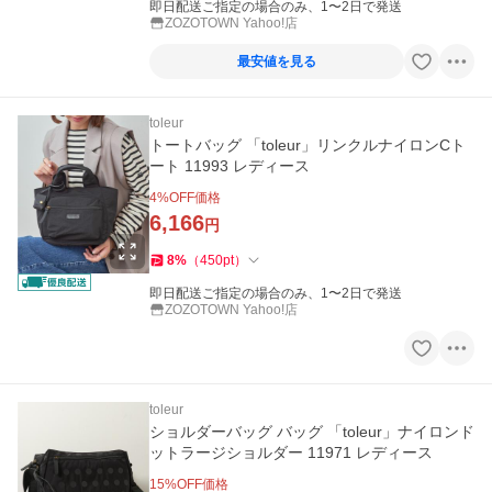
即日配送ご指定の場合のみ、1〜2日で発送
ZOZOTOWN Yahoo!店
最安値を見る
toleur
トートバッグ 「toleur」リンクルナイロンCト
ート 11993 レディース
4
%OFF価格
6,166
円
8
%
（
450
pt
）
即日配送ご指定の場合のみ、1〜2日で発送
ZOZOTOWN Yahoo!店
toleur
ショルダーバッグ バッグ 「toleur」ナイロンド
ットラージショルダー 11971 レディース
15
%OFF価格