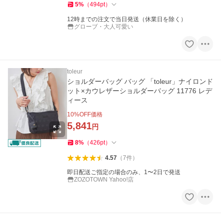
5
%
（
494
pt
）
12時までの注文で当日発送（休業日を除く）
グローブ・大人可愛い
toleur
ショルダーバッグ バッグ 「toleur」ナイロンド
ット×カウレザーショルダーバッグ 11776 レデ
ィース
10
%OFF価格
5,841
円
8
%
（
426
pt
）
4.57
（
7
件
）
即日配送ご指定の場合のみ、1〜2日で発送
ZOZOTOWN Yahoo!店