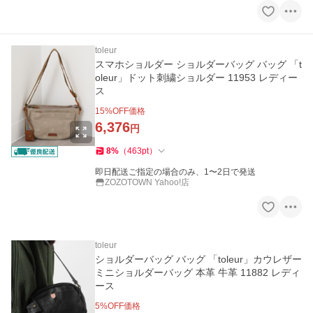
toleur
スマホショルダー ショルダーバッグ バッグ 「t
oleur」ドット刺繍ショルダー 11953 レディー
ス
15
%OFF価格
6,376
円
8
%
（
463
pt
）
即日配送ご指定の場合のみ、1〜2日で発送
ZOZOTOWN Yahoo!店
toleur
ショルダーバッグ バッグ 「toleur」カウレザー
ミニショルダーバッグ 本革 牛革 11882 レディ
ース
5
%OFF価格