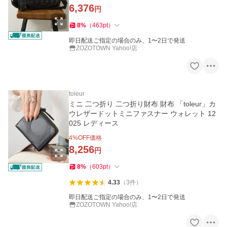
6,376
円
8
%
（
463
pt
）
即日配送ご指定の場合のみ、1〜2日で発送
ZOZOTOWN Yahoo!店
toleur
ミニ 二つ折り 二つ折り財布 財布 「toleur」カ
ウレザードットミニファスナー ウォレット 12
025 レディース
4
%OFF価格
8,256
円
8
%
（
603
pt
）
4.33
（
3
件
）
即日配送ご指定の場合のみ、1〜2日で発送
ZOZOTOWN Yahoo!店