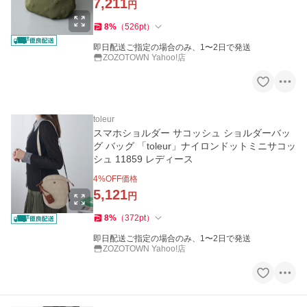
7,211
円
8
%
（
526
pt
）
即日配送ご指定の場合のみ、1〜2日で発送
ZOZOTOWN Yahoo!店
toleur
スマホショルダー サコッシュ ショルダーバッ
グ バッグ 「toleur」ナイロンドットミニサコッ
シュ 11859 レディース
4
%OFF価格
5,121
円
8
%
（
372
pt
）
即日配送ご指定の場合のみ、1〜2日で発送
ZOZOTOWN Yahoo!店