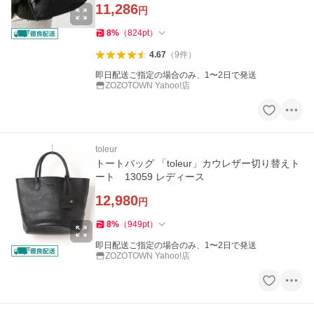
11,286
円
8
%
（
824
pt
）
4.67
（
9
件
）
即日配送ご指定の場合のみ、1〜2日で発送
ZOZOTOWN Yahoo!店
toleur
トートバッグ 「toleur」カウレザー切り替えト
ート 13059 レディース
12,980
円
8
%
（
949
pt
）
即日配送ご指定の場合のみ、1〜2日で発送
ZOZOTOWN Yahoo!店