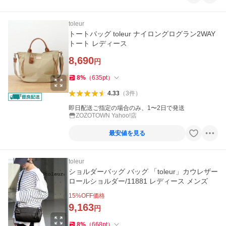
toleur
トートバッグ toleur ナイロングログラン2WAY
トート レディース
8,690
円
8
%
（
635
pt
）
4.33
（
3
件
）
即日配送ご指定の場合のみ、1〜2日で発送
ZOZOTOWN Yahoo!店
最安値を見る
toleur
ショルダーバッグ バッグ 「toleur」カウレザー
ロールショルダー/11881 レディース メンズ
15
%OFF価格
9,163
円
8
%
（
668
pt
）