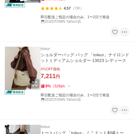
4.57
（
7
件
）
即日配送ご指定の場合のみ、1〜2日で発送
ZOZOTOWN Yahoo!店
toleur
ショルダーバッグ バッグ 「toleur」ナイロンド
ットミディアムショルダー 13023 レディース
4
%OFF価格
7,211
円
8
%
（
526
pt
）
即日配送ご指定の場合のみ、1〜2日で発送
ZOZOTOWN Yahoo!店
toleur
トートバッグ 「toleur」ミニドット刺繍トー