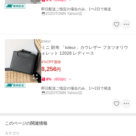
8
%
（
694
pt
）
即日配送ご指定の場合のみ、1〜2日で発送
ZOZOTOWN Yahoo!店
toleur
ミニ 財布 「toleur」カウレザー フタツオリウ
ォレット 12028 レディース
4
%OFF価格
8,256
円
8
%
（
603
pt
）
即日配送ご指定の場合のみ、1〜2日で発送
ZOZOTOWN Yahoo!店
このページの関連情報
カテゴリ