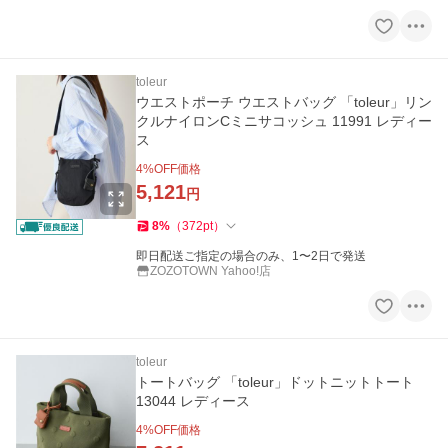
toleur
ウエストポーチ ウエストバッグ 「toleur」リン
クルナイロンCミニサコッシュ 11991 レディー
ス
4
%OFF価格
5,121
円
8
%
（
372
pt
）
即日配送ご指定の場合のみ、1〜2日で発送
ZOZOTOWN Yahoo!店
toleur
トートバッグ 「toleur」ドットニットトート
13044 レディース
4
%OFF価格