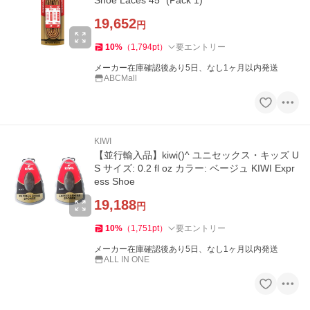
Shoe Laces 45" (Pack 1)
19,652
円
10
%
（
1,794
pt
）
要エントリー
メーカー在庫確認後あり5日、なし1ヶ月以内発送
ABCMall
KIWI
【並行輸入品】kiwi()^ ユニセックス・キッズ U
S サイズ: 0.2 fl oz カラー: ベージュ KIWI Expr
ess Shoe
19,188
円
10
%
（
1,751
pt
）
要エントリー
メーカー在庫確認後あり5日、なし1ヶ月以内発送
ALL IN ONE