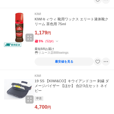
KIWI
KIWIキィウィ 靴用ワックス エリート液体靴ク
リーム 茶色用 75ml
1,179
円
5
%
（
52
pt
）
最短8/8お届け
リユース店888swings
最安値を見る
KIWI
19 SS 【KIWI&CO】キウイアンドコー 刺繍 ダ
メージバイザー 【ほか】 合計3点セット ネイ
ビー
中古
4,700
円