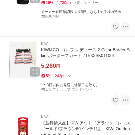
10
%
（
1,730
pt
）
要エントリー
メーカー在庫確認後あり5日、なし1ヶ月以内発送
ABCMall
KIWI
KIWI&CO. ゴルフ レディース 2 Color Border S
kirt ボーダースカート 71EK3SK01100L
5,280
円
5
%
（
242
pt
）
1〜3日以内に発送（休業日を除く）
ゴルフショップ ワンポイント
KIWI
【並行輸入品】KIWIアウトドアラウンドレース
ゴールド/ブラウン60インチ1組。 KIWI Outdoo
r Round Shoe Laces |