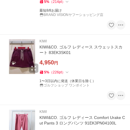
5
%
（
214
pt
）
最短8/8お届け
BRAND VISIONヤフーショッピング店
KIWI
KIWI&CO. ゴルフ レディース スウェットスカ
ート 83EK3SK01
4,950
円
5
%
（
226
pt
）
1〜3日以内に発送（休業日を除く）
ゴルフショップ ワンポイント
KIWI
KIWI&CO. ゴルフ レディース Comfort Urake C
ut Pants 3 ロングパンツ 91EK3PN04100L