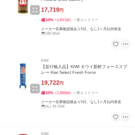
17,719
円
10
%
（
1,617
pt
）
要エントリー
メーカー在庫確認後あり5日、なし1ヶ月以内発送
ABCMall
KIWI
【並行輸入品】KIWI キウイ新鮮フォーススプ
レー Kiwi Select Fresh Force
19,722
円
10
%
（
1,800
pt
）
要エントリー
メーカー在庫確認後あり5日、なし1ヶ月以内発送
ALL IN ONE
KIWI