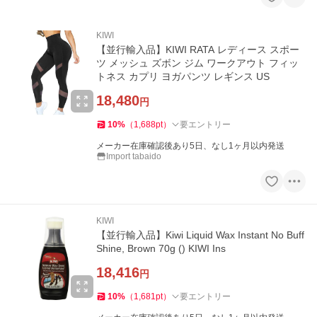
KIWI
【並行輸入品】KIWI RATA レディース スポー
ツ メッシュ ズボン ジム ワークアウト フィッ
トネス カプリ ヨガパンツ レギンス US
18,480
円
10
%
（
1,688
pt
）
要エントリー
メーカー在庫確認後あり5日、なし1ヶ月以内発送
Import tabaido
KIWI
【並行輸入品】Kiwi Liquid Wax Instant No Buff
Shine, Brown 70g () KIWI Ins
18,416
円
10
%
（
1,681
pt
）
要エントリー