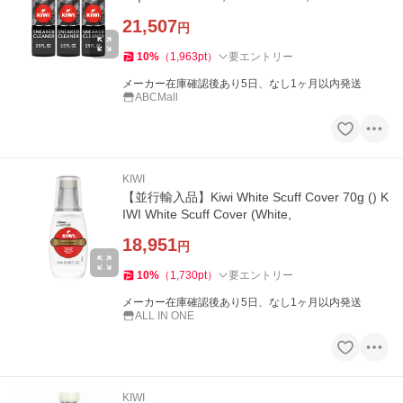
21,507
円
10
%
（
1,963
pt
）
要エントリー
メーカー在庫確認後あり5日、なし1ヶ月以内発送
ABCMall
KIWI
【並行輸入品】Kiwi White Scuff Cover 70g () K
IWI White Scuff Cover (White,
18,951
円
10
%
（
1,730
pt
）
要エントリー
メーカー在庫確認後あり5日、なし1ヶ月以内発送
ALL IN ONE
KIWI