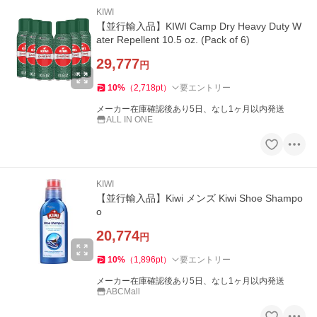
KIWI
【並行輸入品】KIWI Camp Dry Heavy Duty W
ater Repellent 10.5 oz. (Pack of 6)
29,777
円
10
%
（
2,718
pt
）
要エントリー
メーカー在庫確認後あり5日、なし1ヶ月以内発送
ALL IN ONE
KIWI
【並行輸入品】Kiwi メンズ Kiwi Shoe Shampo
o
20,774
円
10
%
（
1,896
pt
）
要エントリー
メーカー在庫確認後あり5日、なし1ヶ月以内発送
ABCMall