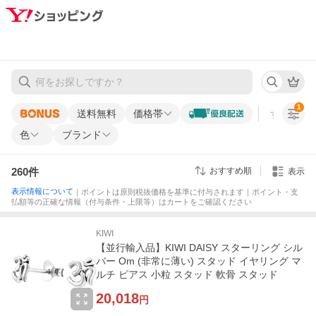
1
送料無料
価格帯
すべての条
色
ブランド
260
件
おすすめ順
表示
表示情報について
｜ポイントは原則税抜価格を基準に付与されます｜ポイント・支
払額等の正確な情報（付与条件・上限等）はカートをご確認ください
KIWI
【並行輸入品】KIWI DAISY スターリング シル
バー Om (非常に薄い) スタッド イヤリング マ
ルチ ピアス 小粒 スタッド 軟骨 スタッド
20,018
円