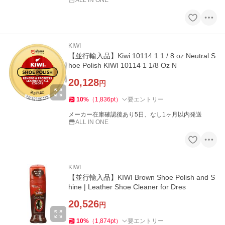
ALL IN ONE
KIWI
【並行輸入品】Kiwi 10114 1 1 / 8 oz Neutral S
hoe Polish KIWI 10114 1 1/8 Oz N
20,128
円
10
%
（
1,836
pt
）
要エントリー
メーカー在庫確認後あり5日、なし1ヶ月以内発送
ALL IN ONE
KIWI
【並行輸入品】KIWI Brown Shoe Polish and S
hine | Leather Shoe Cleaner for Dres
20,526
円
10
%
（
1,874
pt
）
要エントリー