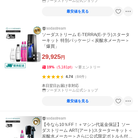
ソーダストリーム公式ショップ
最安値を見る
sodastream
ソーダストリーム E-TERRA(E-テラ)スタータ
ーキット 特別パッケージ＜炭酸水メーカー＞
「爆買」
29,925
円
19
%
（
5,181
pt
）
要エントリー
4.74
（
84
件
）
本日翌日お届け非対応
ソーダストリーム公式ショップ
最安値を見る
sodastream
【今なら10％FF！＋マシン代返金保証】ソー
ダストリーム ART(アート)スターターキット＜
炭酸水メーカー＞さらに公式限定ボトルも付い