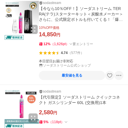
sodastream
【今なら10％OFF！】ソーダストリーム TER
RA(テラ)スターターキット＜炭酸水メーカー＞
さらに、公式限定ボトルも付いてくる！「爆
買」
10
%OFF価格
14,850
円
12
%
（
1,626
pt
）
要エントリー
4.74
（
577
件
）
本日翌日お届け非対応
ソーダストリーム公式ショップ
最安値を見る
sodastream
【代引限定】ソーダストリーム クイックコネ
クト ガスシリンダー 60L (交換用)1本
2,580
円
5
%
（
118
pt
）