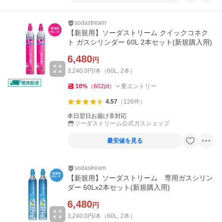
sodastream
【新規用】ソーダストリーム クイックコネク
ト ガスシリンダー 60L 2本セット(新規購入用)
6,480
円
3,240.0円/本（60L, 2本）
10
%
（
602
pt
）
要エントリー
4.57
（
126
件
）
本日翌日お届け非対応
ソーダストリーム公式ガスショップ
最安値を見る
sodastream
【新規用】ソーダストリーム 専用ガスシリン
ダー 60Lx2本セット(新規購入用)
6,480
円
3,240.0円/本（60L, 2本）