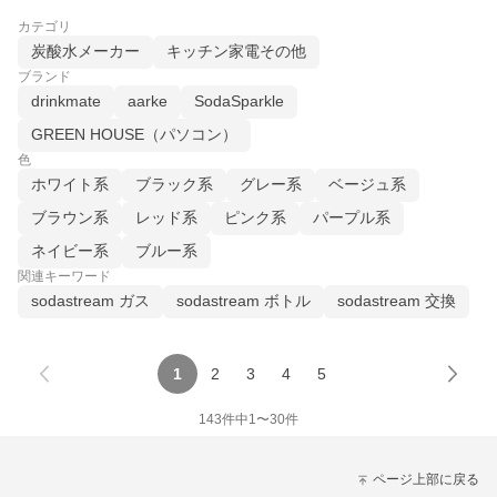
カテゴリ
炭酸水メーカー
キッチン家電その他
ブランド
drinkmate
aarke
SodaSparkle
GREEN HOUSE（パソコン）
色
ホワイト系
ブラック系
グレー系
ベージュ系
ブラウン系
レッド系
ピンク系
パープル系
ネイビー系
ブルー系
関連キーワード
sodastream ガス
sodastream ボトル
sodastream 交換
1
2
3
4
5
143
件中
1
〜
30
件
ページ上部に戻る