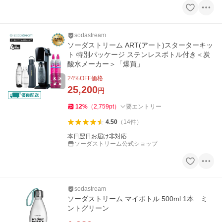
sodastream
ソーダストリーム ART(アート)スターターキッ
ト 特別パッケージ ステンレスボトル付き＜炭
酸水メーカー＞「爆買」
24
%OFF価格
25,200
円
12
%
（
2,759
pt
）
要エントリー
4.50
（
14
件
）
本日翌日お届け非対応
ソーダストリーム公式ショップ
sodastream
ソーダストリーム マイボトル 500ml 1本 ミ
ントグリーン