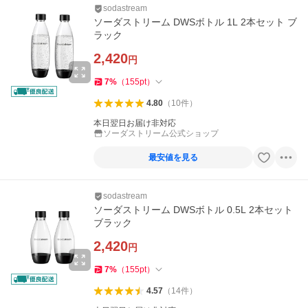
sodastream
ソーダストリーム DWSボトル 1L 2本セット ブ
ラック
2,420
円
7
%
（
155
pt
）
4.80
（
10
件
）
本日翌日お届け非対応
ソーダストリーム公式ショップ
最安値を見る
sodastream
ソーダストリーム DWSボトル 0.5L 2本セット
ブラック
2,420
円
7
%
（
155
pt
）
4.57
（
14
件
）