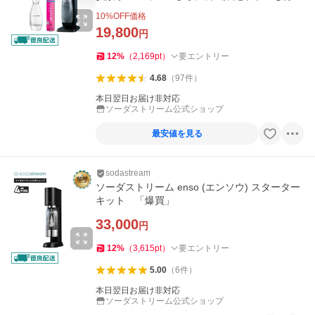
てくる！「爆買」
10
%OFF価格
19,800
円
12
%
（
2,169
pt
）
要エントリー
4.68
（
97
件
）
本日翌日お届け非対応
ソーダストリーム公式ショップ
最安値を見る
sodastream
ソーダストリーム enso (エンソウ) スターター
キット 「爆買」
33,000
円
12
%
（
3,615
pt
）
要エントリー
5.00
（
6
件
）
本日翌日お届け非対応
ソーダストリーム公式ショップ