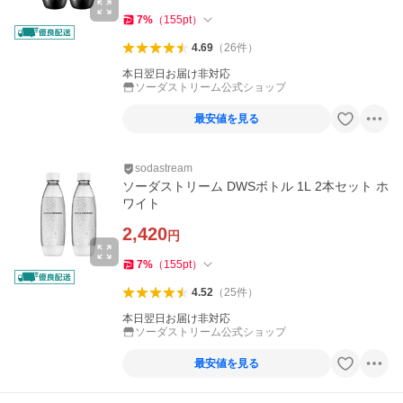
7
%
（
155
pt
）
4.69
（
26
件
）
本日翌日お届け非対応
ソーダストリーム公式ショップ
最安値を見る
sodastream
ソーダストリーム DWSボトル 1L 2本セット ホ
ワイト
2,420
円
7
%
（
155
pt
）
4.52
（
25
件
）
本日翌日お届け非対応
ソーダストリーム公式ショップ
最安値を見る