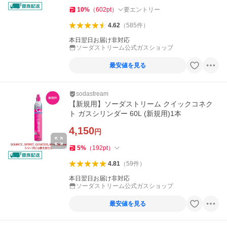
10
%
（
602
pt
）
要エントリー
4.62
（
585
件
）
本日翌日お届け非対応
ソーダストリーム公式ガスショップ
最安値を見る
sodastream
【新規用】ソーダストリーム クイックコネク
ト ガスシリンダー 60L (新規用)1本
4,150
円
5
%
（
192
pt
）
4.81
（
59
件
）
本日翌日お届け非対応
ソーダストリーム公式ガスショップ
最安値を見る