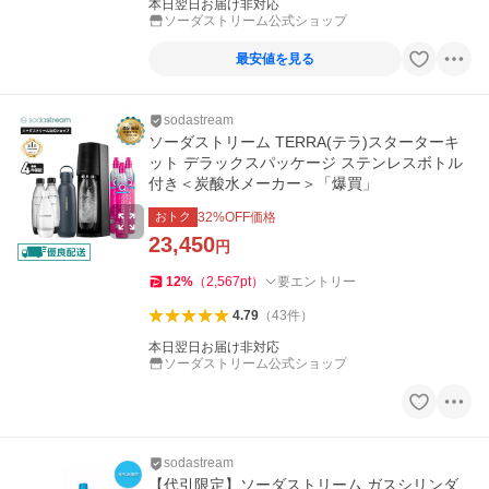
本日翌日お届け非対応
ソーダストリーム公式ショップ
最安値を見る
sodastream
ソーダストリーム TERRA(テラ)スターターキ
ット デラックスパッケージ ステンレスボトル
付き＜炭酸水メーカー＞「爆買」
おトク
32
%OFF価格
23,450
円
12
%
（
2,567
pt
）
要エントリー
4.79
（
43
件
）
本日翌日お届け非対応
ソーダストリーム公式ショップ
sodastream
【代引限定】ソーダストリーム ガスシリンダ