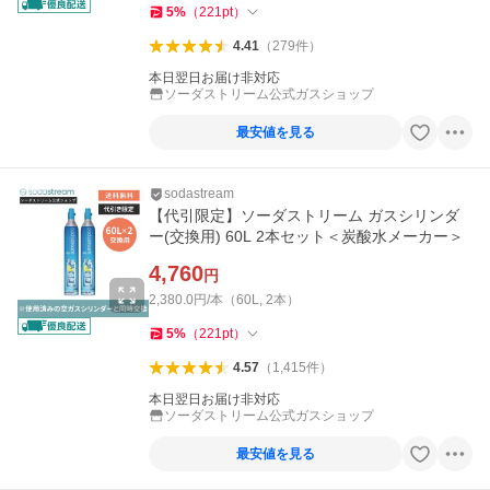
5
%
（
221
pt
）
4.41
（
279
件
）
本日翌日お届け非対応
ソーダストリーム公式ガスショップ
最安値を見る
sodastream
【代引限定】ソーダストリーム ガスシリンダ
ー(交換用) 60L 2本セット＜炭酸水メーカー＞
4,760
円
2,380.0円/本（60L, 2本）
5
%
（
221
pt
）
4.57
（
1,415
件
）
本日翌日お届け非対応
ソーダストリーム公式ガスショップ
最安値を見る