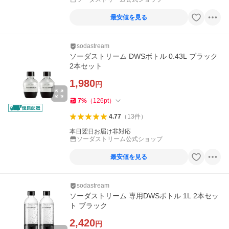
最安値を見る
sodastream
ソーダストリーム DWSボトル 0.43L ブラック
2本セット
1,980
円
7
%
（
126
pt
）
4.77
（
13
件
）
本日翌日お届け非対応
ソーダストリーム公式ショップ
最安値を見る
sodastream
ソーダストリーム 専用DWSボトル 1L 2本セッ
ト ブラック
2,420
円