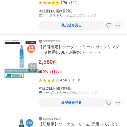
4.79
（
19
件
）
本日翌日お届け非対応
ソーダストリーム公式ガスショップ
最安値を見る
sodastream
【代引限定】ソーダストリーム ガスシリンダ
ー(交換用) 60L＜炭酸水メーカー＞
2,580
円
5
%
（
118
pt
）
4.56
（
615
件
）
本日翌日お届け非対応
ソーダストリーム公式ガスショップ
最安値を見る
sodastream
【新規用】ソーダストリーム 専用ガスシリン