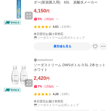
ダー(新規購入用) 60L 炭酸水メーカー
4,150
円
5
%
（
192
pt
）
4.61
（
132
件
）
本日翌日お届け非対応
ソーダストリーム公式ガスショップ
最安値を見る
sodastream
ソーダストリーム DWSボトル 0.5L 2本セット
ホワイト
2,420
円
7
%
（
155
pt
）
4.26
（
19
件
）
本日翌日お届け非対応
ソーダストリーム公式ショップ