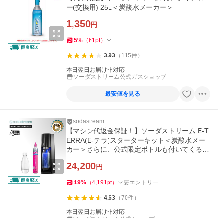
ー(交換用) 25L＜炭酸水メーカー＞
1,350
円
5
%
（
61
pt
）
3.93
（
115
件
）
本日翌日お届け非対応
ソーダストリーム公式ガスショップ
最安値を見る
sodastream
【マシン代返金保証！】ソーダストリーム E-T
ERRA(E-テラ)スターターキット＜炭酸水メー
カー＞さらに、公式限定ボトルも付いてくる！
「爆買」
24,200
円
19
%
（
4,191
pt
）
要エントリー
4.63
（
70
件
）
本日翌日お届け非対応