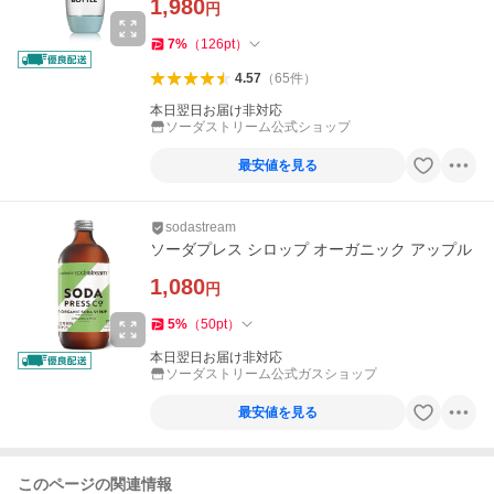
1,980
円
7
%
（
126
pt
）
4.57
（
65
件
）
本日翌日お届け非対応
ソーダストリーム公式ショップ
最安値を見る
sodastream
ソーダプレス シロップ オーガニック アップル
1,080
円
5
%
（
50
pt
）
本日翌日お届け非対応
ソーダストリーム公式ガスショップ
最安値を見る
このページの関連情報