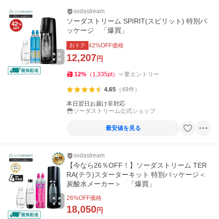
sodastream
ソーダストリーム SPIRIT(スピリット) 特別パ
ッケージ 「爆買」
おトク
42
%OFF価格
12,207
円
12
%
（
1,335
pt
）
要エントリー
4.65
（
49
件
）
本日翌日お届け非対応
ソーダストリーム公式ショップ
最安値を見る
sodastream
【今なら26％OFF！】ソーダストリーム TER
RA(テラ)スターターキット 特別パッケージ＜
炭酸水メーカー＞ 「爆買」
26
%OFF価格
18,050
円