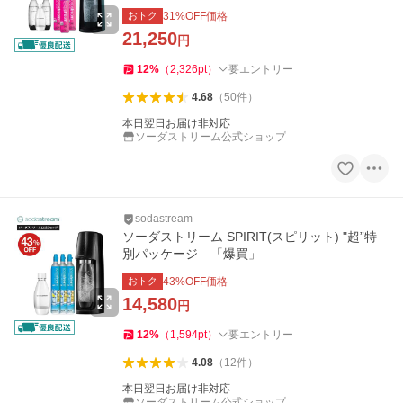
買」
おトク
31
%OFF価格
21,250
円
12
%
（
2,326
pt
）
要エントリー
4.68
（
50
件
）
本日翌日お届け非対応
ソーダストリーム公式ショップ
sodastream
ソーダストリーム SPIRIT(スピリット) "超”特
別パッケージ 「爆買」
おトク
43
%OFF価格
14,580
円
12
%
（
1,594
pt
）
要エントリー
4.08
（
12
件
）
本日翌日お届け非対応
ソーダストリーム公式ショップ