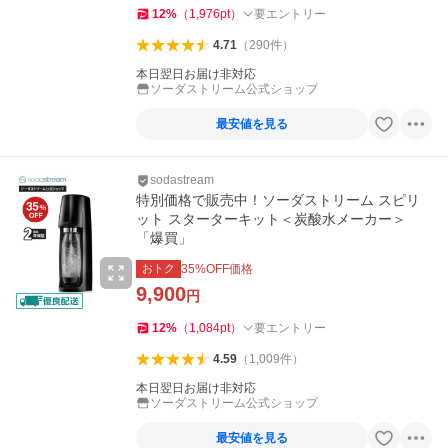
12
%
（
1,976
pt
）
要エントリー
4.71
（
290
件
）
本日翌日お届け非対応
ソーダストリーム公式ショップ
最安値を見る
sodastream
特別価格で販売中！ソーダストリーム スピリ
ット スターターキット＜炭酸水メーカー＞
「爆買」
おトク
35
%OFF価格
9,900
円
12
%
（
1,084
pt
）
要エントリー
4.59
（
1,009
件
）
本日翌日お届け非対応
ソーダストリーム公式ショップ
最安値を見る