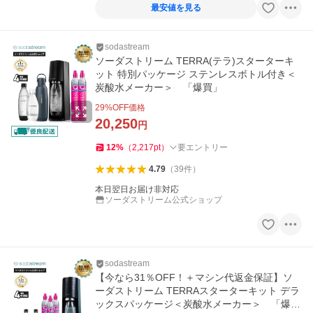
最安値を見る
sodastream
ソーダストリーム TERRA(テラ)スターターキ
ット 特別パッケージ ステンレスボトル付き＜
炭酸水メーカー＞ 「爆買」
29
%OFF価格
20,250
円
12
%
（
2,217
pt
）
要エントリー
4.79
（
39
件
）
本日翌日お届け非対応
ソーダストリーム公式ショップ
sodastream
【今なら31％OFF！＋マシン代返金保証】ソ
ーダストリーム TERRAスターターキット デラ
ックスパッケージ＜炭酸水メーカー＞ 「爆