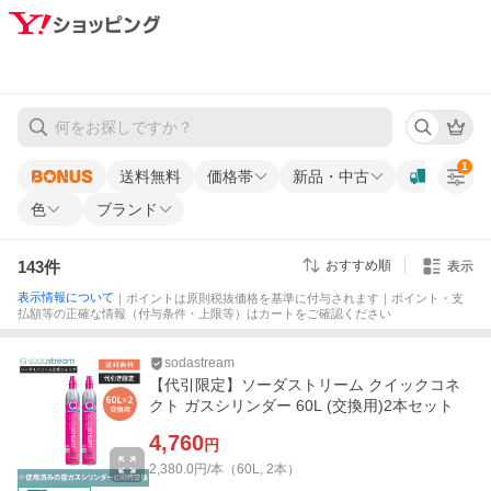
1
送料無料
価格帯
新品・中古
色
ブランド
143
件
おすすめ順
表示
表示情報について
｜ポイントは原則税抜価格を基準に付与されます｜ポイント・支
払額等の正確な情報（付与条件・上限等）はカートをご確認ください
sodastream
【代引限定】ソーダストリーム クイックコネ
クト ガスシリンダー 60L (交換用)2本セット
4,760
円
2,380.0円/本（60L, 2本）